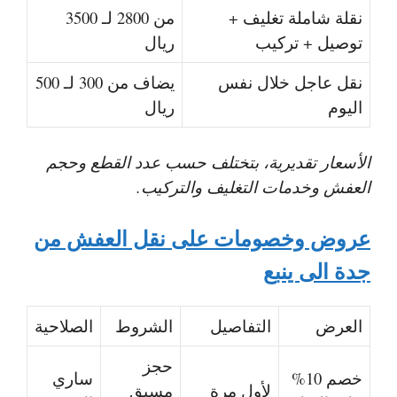
نقلة شاملة تغليف +
من 2800 لـ 3500
توصيل + تركيب
ريال
نقل عاجل خلال نفس
يضاف من 300 لـ 500
اليوم
ريال
الأسعار تقديرية، بتختلف حسب عدد القطع وحجم
العفش وخدمات التغليف والتركيب.
عروض وخصومات على نقل العفش من
جدة الى ينبع
العرض
التفاصيل
الشروط
الصلاحية
حجز
خصم 10%
ساري
لأول مرة
مسبق