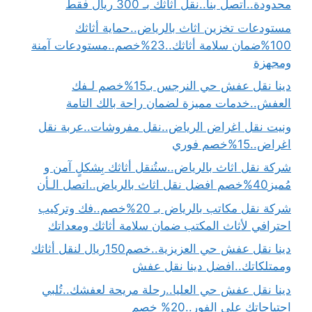
محدودة..اتصل بنا..نقل اثاثك بـ 300 ريال فقط
مستودعات تخزين اثاث بالرياض..حماية أثاثك
100%ضمان سلامة أثاثك..23%خصم..مستودعات آمنة
ومجهزة
دينا نقل عفش حي النرجس بـ15%خصم لـفك
العفش..خدمات مميزة لضمان راحة بالك التامة
ونيت نقل اغراض الرياض..نقل مفروشات..عربة نقل
اغراض..15%خصم فوري
شركة نقل اثاث بالرياض..ستُنقل أثاثك بِشكلٍ آمن و
مُميز40%خصم افضل نقل اثاث بالرياض..اتصل الـأن
شركة نقل مكاتب بالرياض بـ 20%خصم..فك وتركيب
احترافي لأثاث المكتب ضمان سلامة أثاثك ومعداتك
دينا نقل عفش حي العزيزية..خصم150ريال لنقل أثاثك
وممتلكاتك..افضل دينا نقل عفش
دينا نقل عفش حي العليا..رحلة مريحة لعفشك..تُلبي
احتياجاتك على الفور..20% خصم