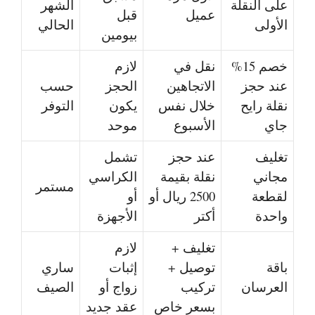
على النقلة
الشهر
عميل
قبل
الأولى
الحالي
بيومين
خصم 15%
نقل في
لازم
عند حجز
الاتجاهين
الحجز
حسب
نقلة رايح
خلال نفس
يكون
التوفر
جاي
الأسبوع
موحد
تغليف
عند حجز
تشمل
مجاني
نقلة بقيمة
الكراسي
مستمر
لقطعة
2500 ريال أو
أو
واحدة
أكتر
الأجهزة
تغليف +
لازم
باقة
توصيل +
إثبات
ساري
العرسان
تركيب
زواج أو
الصيف
بسعر خاص
عقد جديد