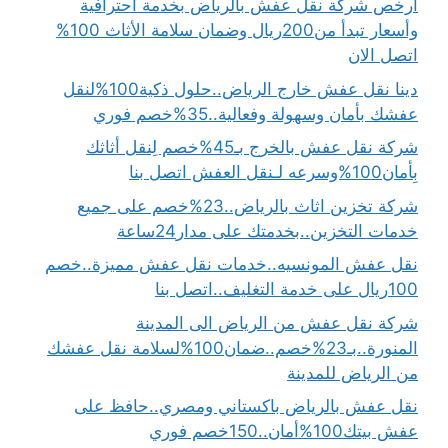
ارخص شركة نقل عفش بالرياض بخدمة احترافية
وأسعار تبدأ من200ريال وضمان سلامة الأثاث 100%
اتصل الان
دينا نقل عفش خارج الرياض..حلول ذكية100%لنقل
عفشك بأمان وسهولة وفعالية..35%خصم فوري
شركة نقل عفش بالخرج بـ45%خصم لِنقل أثاثك
بِأمان100%وسرعه لـنقل العفش اتصل بنا
شركة تخزين اثاث بالرياض..23%خصم على جميع
خدمات التخزين..بخدمتك على مدار24ساعة
نقل عفش المونسيه..خدمات نقل عفش مميزة..خصم
100ريال على خدمة التغليف..اتصل بنا
شركة نقل عفش من الرياض الى المدينة
المنورة..بـ23%خصم..ضمان100%لسلامة نقل عفشك
من الرياض للمدينة
نقل عفش بالرياض باكستاني ومصري..حافظ على
عفش بيتك100%أمان..150خصم فوري