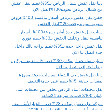
دينا نقل عفش شمال الرياض بـ35%خصم لنقل عفش
من شمال الرياض بجودة100%اتصل الان
حقين نقل عفش بالرياض أسعار تنافسية 100%عروض
شهرية مميزة وخصم20%لنقل العفش
دينات نقل عفش جدة أمان وسرعة100%..أسعار
تنافسية لنقل وتغليف العفش بـ33%خصم فوري
نقل عفش داخل جده بـ35%خصم لراحة بالك داخل
جدة اتصل بنا الان
سيارة نقل عفش مكة بـ30%خصم فك، تغليف، تركيب
ونقل احترافي اتصل بنا الان
دينا نقل عفش حي الشفاء..سيارات حديثة مجهزة
بمعدات حديثة..15%خصم على خدمةالتغليف
نقل مخلفات البناء الرياض تخلص من مخلفات البناء
بامان 100%خدمات سريعة 24ساعة
شركة نقل عفش بمكة بـ23%خصم..الخيارالأمثل لنقل
عفشك بأمان وراحة بال..الأفضل لـعام2025