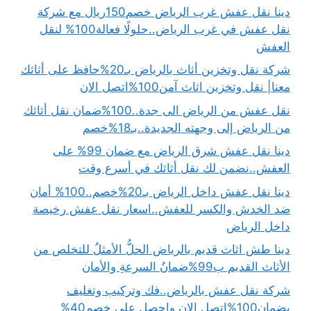
دينا نقل عفش غرب الرياض خصم150ريال مع شركة
نقل عفش في غرب الرياض..حلولًا فعالة100% لنقل
العفش
شركة نقل وتخزين أثاث بالرياض بـ20%حافظ على أثاثك
معنا| نقل وتخزين اثاث آمن100%اتصل الان
نقل عفش من الرياض الى جدة..100%ضمان نقل أثاثك
من الرياض إلى وجهته الجديدة..بـ18%خصم
دينا نقل عفش شرق الرياض مع ضمان 99% على
العفش..نضمن لك نقل أثاثك في أسرع وقت
دينا نقل عفش داخل الرياض بـ20%خصم..100% أمان
ضد الخدش والكسر للعفش..اسعار نقل عفش رخيصة
داخل الرياض
دينا طش اثاث قديم بالرياض الحلُّ الأمثلُ للتخلص من
الأثاث القديم ب99%ضمانُ السرعةِ والأمان
شركة نقل عفش بالرياض..فك وتركيب وتغليف
بضمان100%اتصل الان واحصل على خصم40%