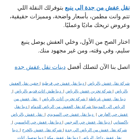
نقل عفش من جدة الى ينبع
بتوفرلك النقلة اللي
تتم وانت مطمن، بأسعار واضحة، ومميزات حقيقية،
وعروض تريحك ماديًا وعمليًا.
اختار الصح من الأول، وخلي العفش يوصل ينبع
سليم، وفي وقته، ومن غير مجهود منك.
اتصل بنا الآن لتصلك أفضل
دينات نقل عفش جده
شركة نقل عفش بالرياض
|
دينا نقل عفش حي قرطبة
|
حقين نقل العفش
بالرياض
|
شركة تخزين عفش بالرياض
|
دينا طش اثاث قديم بالرياض
|
دينا نقل عفش غرناطة
|
شركة تخزين أثاث بالرياض
|
نقل عفش من
الرياض الى المدينة
|
شركة نقل العفش من الرياض للدمام
|
دينا نقل
عفش حي العارض
|
دينا نقل عفش حي السويدي
|
نقل عفش بالرياض
باكستاني
|
دينا نقل عفش حي النرجس
|
دينا نقل عفش حي الياسمين
|
شركة نقل عفش من الرياض الي جدة
|
شركة نقل عفش بالخرج
|
دينا
نقل عفش داخل الرياض
|
دينا نقل عفش مكة
|
دينا توصيل اثاث