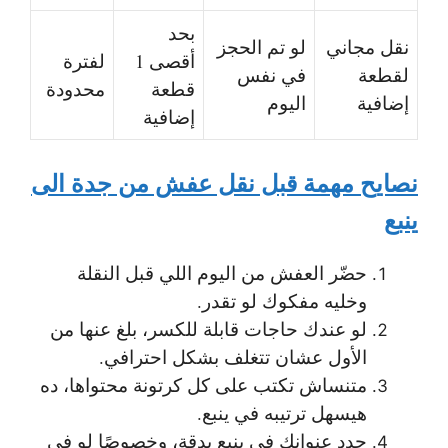
بحد
نقل مجاني
لو تم الحجز
أقصى 1
لفترة
لقطعة
في نفس
قطعة
محدودة
إضافية
اليوم
إضافية
نصايح مهمة قبل نقل عفش من جدة الى
ينبع
حضّر العفش من اليوم اللي قبل النقلة
وخليه مفكوك لو تقدر.
لو عندك حاجات قابلة للكسر، بلغ عنها من
الأول عشان تتغلف بشكل احترافي.
متنساش تكتب على كل كرتونة محتواها، ده
هيسهل ترتيبه في ينبع.
حدد عنوانك في ينبع بدقة، وخصوصًا لو في