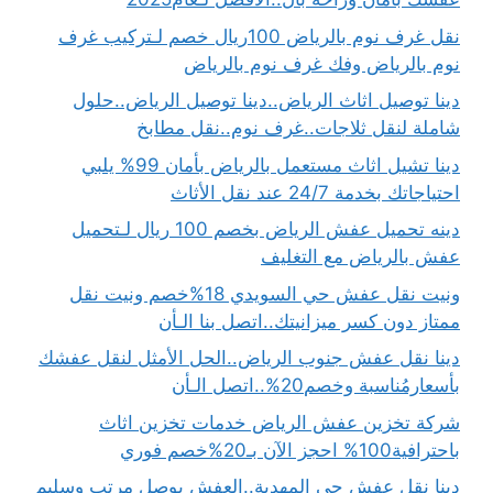
نقل غرف نوم بالرياض 100ريال خصم لـتركيب غرف
نوم بالرياض وفك غرف نوم بالرياض
دينا توصيل اثاث الرياض..دينا توصيل الرياض..حلول
شاملة لنقل ثلاجات..غرف نوم..نقل مطابخ
دينا تشيل اثاث مستعمل بالرياض بأمان 99% يلبي
احتياجاتك بخدمة 24/7 عند نقل الأثاث
دينه تحميل عفش الرياض بخصم 100 ريال لـتحميل
عفش بالرياض مع التغليف
ونيت نقل عفش حي السويدي 18%خصم ونيت نقل
ممتاز دون كسر ميزانيتك..اتصل بنا الـأن
دينا نقل عفش جنوب الرياض..الحل الأمثل لنقل عفشك
بأسعارمُناسبة وخصم20%..اتصل الـأن
شركة تخزين عفش الرياض خدمات تخزين اثاث
باحترافية100% احجز الآن بـ20%خصم فوري
دينا نقل عفش حي المهدية..العفش يوصل مرتب وسليم