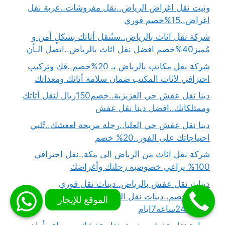
ونيت نقل اغراض الرياض..نقل مفروشات..عربة نقل
اغراض..15%خصم فوري
شركة نقل اثاث بالرياض..ستُنقل أثاثك بِشكلٍ آمن و
مُميز40%خصم افضل نقل اثاث بالرياض..اتصل الـأن
شركة نقل مكاتب بالرياض بـ 20%خصم..فك وتركيب
احترافي لأثاث المكتب ضمان سلامة أثاثك ومعداتك
دينا نقل عفش حي العزيزية..خصم150ريال لنقل أثاثك
وممتلكاتك..افضل دينا نقل عفش
دينا نقل عفش حي العليا..رحلة مريحة لعفشك..تُلبي
احتياجاتك على الفور..20% خصم
شركة نقل اثاث من الرياض الى مكة..نقل احترافي
100% يراعي خصوصية رحلتك وأغراضك
دينات نقل عفش بالرياض..دينات نقل فوري
بـ35%خصم..دينات نقل العفش في
خدمتك24ساعه7ايام