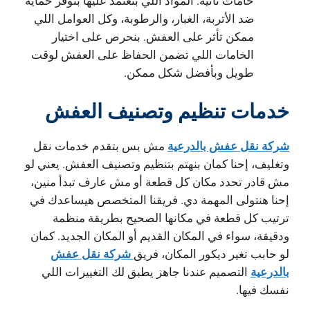
خامات تانية. المواد اللي بنعتمد عليها بتوفر حماية
ضد الأتربة، الغبار، والرطوبة، وكل العوامل اللي
ممكن تأثر على العفش. بنحرص على اختيار
الخامات اللي تضمن الحفاظ على العفش لوقت
طويل وبأفضل شكل ممكن.
خدمات تنظيم وتصنيف العفش
شركة نقل عفش بالدرعية
مش بس بتقدم خدمات نقل
وتغليف، إحنا كمان بنهتم بتنظيم وتصنيف العفش. يعني لو
مش قادر تحدد مكان كل قطعة أو مش عارف تبدأ منين،
إحنا هنتولى المهمة دي. فريقنا المتخصص هيساعدك في
ترتيب كل قطعة في مكانها الصحيح بطريقة منظمة
ودقيقة، سواء في المكان القديم أو المكان الجديد. كمان
شركة نقل عفش
لو حابب تغير ديكور المكان، فريق
بالدرعية
التصميم عندنا جاهز يطبق لك التغييرات اللي
نفسك فيها.