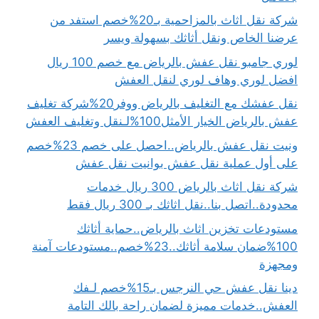
شركة نقل اثاث بالمزاحمية بـ20%خصم استفد من
عرضنا الخاص ونقل أثاثك بسهولة ويسر
لوري جامبو نقل عفش بالرياض مع خصم 100 ريال
افضل لوري وهاف لوري لنقل العفش
نقل عفشك مع التغليف بالرياض ووفر20%شركة تغليف
عفش بالرياض الخيار الأمثل100%لـنقل وتغليف العفش
ونيت نقل عفش بالرياض..احصل على خصم 23%خصم
على أول عملية نقل عفش بوانيت نقل عفش
شركة نقل اثاث بالرياض 300 ريال خدمات
محدودة..اتصل بنا..نقل اثاثك بـ 300 ريال فقط
مستودعات تخزين اثاث بالرياض..حماية أثاثك
100%ضمان سلامة أثاثك..23%خصم..مستودعات آمنة
ومجهزة
دينا نقل عفش حي النرجس بـ15%خصم لـفك
العفش..خدمات مميزة لضمان راحة بالك التامة