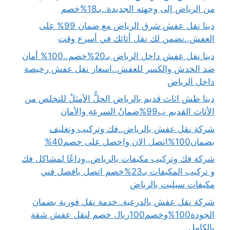
من الرياض إلى وجهته الجديدة..بـ18%خصم
دينا نقل عفش شرق الرياض مع ضمان 99% على
العفش..نضمن لك نقل أثاثك في أسرع وقت
دينا نقل عفش داخل الرياض بـ20%خصم..100% أمان
ضد الخدش والكسر للعفش..اسعار نقل عفش رخيصة
داخل الرياض
دينا طش اثاث قديم بالرياض الحلُّ الأمثلُ للتخلص من
الأثاث القديم ب99%ضمانُ السرعةِ والأمان
شركة نقل عفش بالرياض..فك وتركيب وتغليف
بضمان100%اتصل الان واحصل على خصم40%
شركة فك وتركيب مكيفات بالرياض..وداعًا لمشاكل فك
و تركيب المكيفات بـ23%خصم اتصل بافضل فني
مكيفات سبليت بالرياض
شركة نقل عفش بالدرعية..خدمة نقل فورية بضمان
الجودة100%وخصم100ريال خصم لنقل عفش شقة
بالكامل