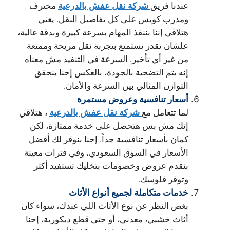
شركة نقل عفش بالدرعية
عندنا فريق
محترف
ومدرب كويس على كل تفاصيل النقل. يعني
هتلاقي إننا بننفذ المهام بسرعة كبيرة وبدقة عالية،
علشان تقدر تستمتع بتجربة نقل مريحة وممتعة
من غير أي تأخير. السرعة في التنفيذ مش معناه
إنه يتم التضحية بالجودة، بالعكس إحنا بنحقق
التوازن المثالي بين السرعة والأمان.
أسعار تنافسية وعروض مستمرة
شركة نقل عفش بالدرعية
لما تتعامل مع
، هتلاقي
إنك مش بس هتحصل على خدمة ممتازة، لكن
كمان بأسعار تنافسية جداً. إحنا بنوفر لك أفضل
الأسعار في السوق السعودي، وفي فترات معينة
بنقدم عروض وخصومات بتخليك تستفيد أكثر
وتوفر فلوسك.
خدمات متكاملة لجميع أنواع الأثاث
بغض النظر عن نوع الأثاث اللي عندك، سواء كان
أثاث خشبي، معدني، أو حتى قطع ديكورية، إحنا