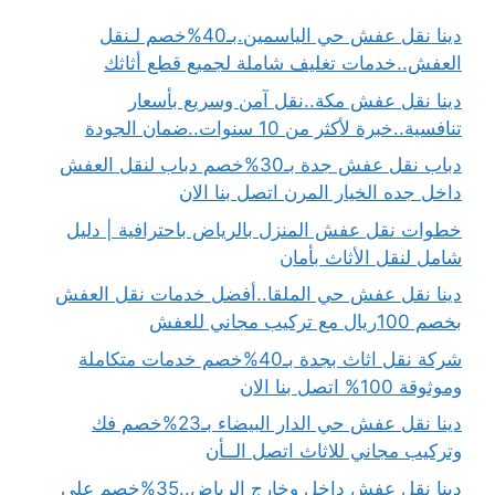
دينا نقل عفش حي الياسمين.بـ40%خصم لـنقل
العفش..خدمات تغليف شاملة لجميع قطع أثاثك
دينا نقل عفش مكة..نقل آمن وسريع بأسعار
تنافسية..خبرة لأكثر من 10 سنوات..ضمان الجودة
دباب نقل عفش جدة بـ30%خصم دباب لنقل العفش
داخل جده الخيار المرن اتصل بنا الان
خطوات نقل عفش المنزل بالرياض باحترافية | دليل
شامل لنقل الأثاث بأمان
دينا نقل عفش حي الملقا..أفضل خدمات نقل العفش
بخصم 100ريال مع تركيب مجاني للعفش
شركة نقل اثاث بجدة بـ40%خصم خدمات متكاملة
وموثوقة 100% اتصل بنا الان
دينا نقل عفش حي الدار البيضاء بـ23%خصم فك
وتركيب مجاني للاثاث اتصل الــأن
دينا نقل عفش داخل وخارج الرياض..35%خصم علي