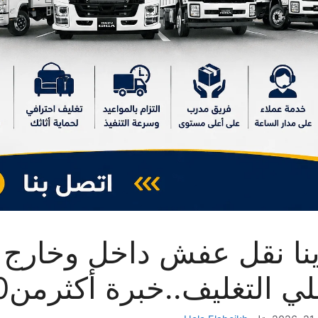
ي التغليف..خبرة أكثرمن10سنوات..اتصل بنا