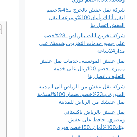
شركة نقل عفش بالخرج بـ45%خصم
لِنقل أثاثك بِأمان100%وسرعه لـنقل
العفش اتصل بنا
شركة تخزين اثاث بالرياض..23%خصم
على جميع خدمات التخزين..بخدمتك على
مدار24ساعة
نقل عفش المونسيه..خدمات نقل عفش
مميزة..خصم 100ريال على خدمة
التغليف..اتصل بنا
شركة نقل عفش من الرياض الى المدينة
المنورة..بـ23%خصم..ضمان100%لسلامة
نقل عفشك من الرياض للمدينة
نقل عفش بالرياض باكستاني
ومصري..حافظ على عفش
بيتك100%أمان..150خصم فوري