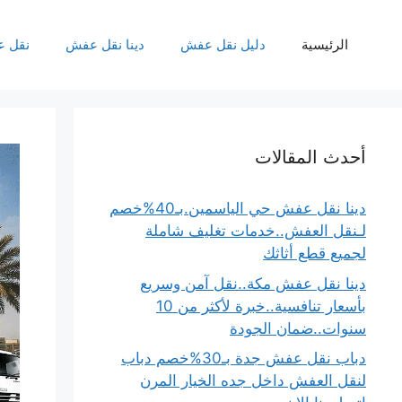
نتقل
لى
الرئيسية
دليل نقل عفش
دينا نقل عفش
نقل 
لمحتوى
أحدث المقالات
دينا نقل عفش حي الياسمين.بـ40%خصم
لـنقل العفش..خدمات تغليف شاملة
لجميع قطع أثاثك
دينا نقل عفش مكة..نقل آمن وسريع
بأسعار تنافسية..خبرة لأكثر من 10
سنوات..ضمان الجودة
دباب نقل عفش جدة بـ30%خصم دباب
لنقل العفش داخل جده الخيار المرن