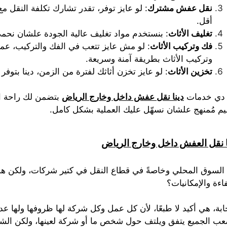
نقل عفش مشترك
:
لو عايز توفر، تقدر تشارك تكلفة النقل مع
أقل.
تغليف الأثاث
:
بنستخدم مواد تغليف عالية الجودة علشان نحمي 
فك وتركيب الأثاث
:
لو مش عايز تتعب في الفك والتركيب، عم
وتركيب الأثاث بطريقة آمنة وسريعة.
تخزين الأثاث
:
لو عايز تخزن أثاثك لفترة من الزمن، دينا بتوفر 
دي خدمات
دينا نقل عفش داخل وخارج الرياض
بتضمن لك راحة ال
يم مُمنهج علشان نسهّل عليك العملية بشكل كامل.
ا نقل العفش داخل وخارج الرياض
السوق المحلي وخاصةً في قطاع النقل في كتير شركات، ولكن
اءة والإمكانيات؟
جابة، هي أكيد لا طبعًا، لأن كل عمل وكل شركة لها ظروفها ولها 
عب الجميع يتفق ويلتف حول شخص ما أو شركة لعينها، ولكن الشرك