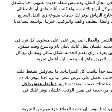
 مجال النقل، وده مش شغلة جديدة عليهم. احنا بنشتغل
ع كل أنواع الأثاث، سواء كانت أثاث عادي أو أثاث غالي
خارج الرياض
نوفر لك خدمات متنوعة زي النقل السريع
وأيضًا التغليف والفك والتركيب. خبرتنا الواسعة بتساعدنا
لفنيين والعمال المدربين على أعلى مستوى. كل فرد في
حديثة علشان ينقل أثاثك بأمان تام وبأسرع وقت ممكن.
ض
يعرف إزاي يقدم الخدمة بشكل مثالي ويتعامل مع كل
ين، الفريق جاهز إنه يضمن ليك أفضل تجربة.
سية جداً تناسب كل الميزانيات. ما بنحاولش نضغط عليك
 حابب تحصل على عرض سعر مبدئي، احنا بنوفر لك ده
نت هتحتاج خدمات متعددة، فريق
دينا نقل عفش داخل
كتر من خدمة في نفس الوقت، علشان نوفر عليك في
نا بنؤمن إن خدمة العملاء جزء مهم من التجربة،