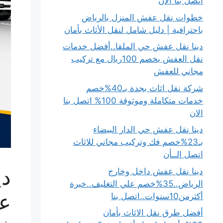
اتصل بنا الان
خطوات نقل عفش المنزل بالرياض
باحترافية | دليل شامل لنقل الأثاث بأمان
دينا نقل عفش حي الملقا..أفضل خدمات
نقل العفش بخصم 100ريال مع تركيب
مجاني للعفش
شركة نقل اثاث بجدة بـ40%خصم
خدمات متكاملة وموثوقة 100% اتصل بنا
الان
دينا نقل عفش حي الدار البيضاء
بـ23%خصم فك وتركيب مجاني للاثاث
اتصل الــأن
دينا نقل عفش داخل وخارج
الرياض..35%خصم علي التغليف..خبرة
عل
أكثرمن10سنوات..اتصل بنا
أفضل طرق نقل الاثاث بأمان