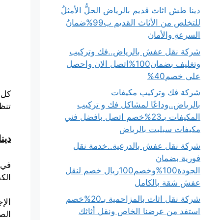
دينا طش اثاث قديم بالرياض الحلُّ الأمثلُ
للتخلص من الأثاث القديم ب99%ضمانُ
السرعةِ والأمان
شركة نقل عفش بالرياض..فك وتركيب
وتغليف بضمان100%اتصل الان واحصل
على خصم40%
شركة فك وتركيب مكيفات
كل 
بالرياض..وداعًا لمشاكل فك و تركيب
تنظ
المكيفات بـ23%خصم اتصل بافضل فني
مكيفات سبليت بالرياض
دين
شركة نقل عفش بالدرعية..خدمة نقل
فورية بضمان
في 
الجودة100%وخصم100ريال خصم لنقل
الكف
عفش شقة بالكامل
شركة نقل اثاث بالمزاحمية بـ20%خصم
الإ
استفد من عرضنا الخاص ونقل أثاثك
الص