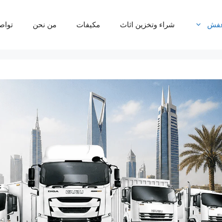
عفش
شراء وتخزين اثاث
مكيفات
من نحن
تواص