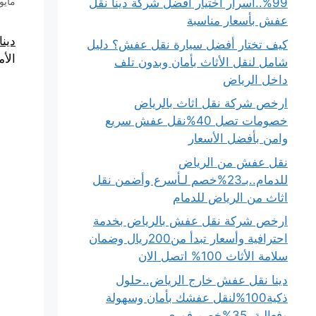
مايو 21, 26
99%..أسرار اختيار أفضل شركة دينا نقل
عفش بأسعار مناسبة
دين
كيف تختار أفضل سيارة نقل عفش؟ دليل
الأ
شامل لنقل الأثاث بأمان وبدون تلف
داخل الرياض
ارخص شركة نقل اثاث بالرياض
خصومات تصل 40%نقل عفش سريع
وامن بأفضل الأسعار
نقل عفش من الرياض
للدمام..بـ23%خصم لـأسرع وأضمن نقل
اثاث من الرياض للدمام
ارخص شركة نقل عفش بالرياض بخدمة
احترافية وأسعار تبدأ من200ريال وضمان
سلامة الأثاث 100% اتصل الان
دينا نقل عفش خارج الرياض..حلول
ذكية100%لنقل عفشك بأمان وسهولة
وفعالية..35%خصم فوري