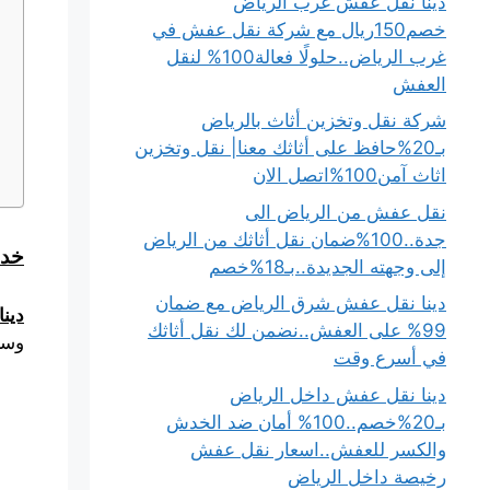
دينا نقل عفش غرب الرياض
خصم150ريال مع شركة نقل عفش في
غرب الرياض..حلولًا فعالة100% لنقل
ه
العفش
شركة نقل وتخزين أثاث بالرياض
بـ20%حافظ على أثاثك معنا| نقل وتخزين
اثاث آمن100%اتصل الان
نقل عفش من الرياض الى
جدة..100%ضمان نقل أثاثك من الرياض
خدم
إلى وجهته الجديدة..بـ18%خصم
دينا نقل عفش شرق الرياض مع ضمان
دين
99% على العفش..نضمن لك نقل أثاثك
وسر
في أسرع وقت
دينا نقل عفش داخل الرياض
بـ20%خصم..100% أمان ضد الخدش
والكسر للعفش..اسعار نقل عفش
رخيصة داخل الرياض