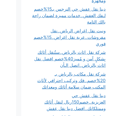
ومجهزة
دينا نقل عفش حي النرجس بـ15%خصم
لـفك العفش..خدمات مميزة لضمان راحة
بالك التامة
ونيت نقل اغراض الرياض..نقل
مفروشات..عربة نقل اغراض..15%خصم
فوري
شركة نقل اثاث بالرياض..ستُنقل أثاثك
بِشكلٍ آمن و مُميز40%خصم افضل نقل
اثاث بالرياض..اتصل الـأن
شركة نقل مكاتب بالرياض بـ
20%خصم..فك وتركيب احترافي لأثاث
المكتب ضمان سلامة أثاثك ومعداتك
دينا نقل عفش حي
العزيزية..خصم150ريال لنقل أثاثك
وممتلكاتك..افضل دينا نقل عفش