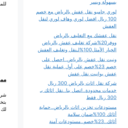
بسهولة ويسر
للم
لوري جامبو نقل عفش بالرياض مع خصم
100 ريال افضل لوري وهاف لوري لنقل
العفش
نقل عفشك مع التغليف بالرياض
ووفر20%شركة تغليف عفش بالرياض
الخيار الأمثل100%لـنقل وتغليف العفش
ونيت نقل عفش بالرياض..احصل على
خصم 23%خصم على أول عملية نقل
عفش بوانيت نقل عفش
ممي
شركة نقل اثاث بالرياض 300 ريال
خدمات محدودة..اتصل بنا..نقل اثاثك بـ
شرك
300 ريال فقط
بتخل
مستودعات تخزين اثاث بالرياض..حماية
لك 
أثاثك 100%ضمان سلامة
أثاثك..23%خصم..مستودعات آمنة