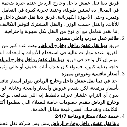
فريق
دينا نقل عفش داخل وخارج الرياض
عنده خبرة ضخمة في
في المجال ده لسنين طويلة، وعندنا تجربة كبيرة في التعامل م
وثمين، وحتى الأجهزة الكهربائية. فريق
دينا نقل عفش داخل و
للأثاث، والنقل حسب الوزن، والنقل المشترك لتوفير التكاليف، 
إننا نقدر نتعامل مع أي نوع من النقل بكل سهولة واحترافية.
طاقم عمل مدرب وأعلى مستوى
فريق
دينا نقل عفش داخل وخارج الرياض
بيضم عدد كبير من ا
الفريق عنده مهارات عالية في استخدام الأدوات والمعدات ال
بنهتم إن كل واحد في فريق
دينا نقل عفش داخل وخارج الريا
حاجة بعناية كبيرة. فسواء كان عندك أثاث خفيف أو غالي وثم
أسعار تنافسية وعروض مميزة
احنا في
دينا نقل عفش داخل وخارج الرياض
بنوفر أسعار تناف
بأسعار مرتفعة، لكن بنقدم عروض وأسعار واضحة وعادلة. لو
بدون أي التزام، علشان تعرف بالظبط إيه اللي هيدفعه. لو ك
وخارج الرياض
بنقدم خصومات خاصة للعملاء اللي بيطلبوا أ
التكاليف ونقدملك أفضل قيمة مقابل الخدمة.
خدمة عملاء ممتازة ومتاحة 24/7
دينا نقل عفش داخل وخارج الرياض
مش بس شركة نقل عفش، إح