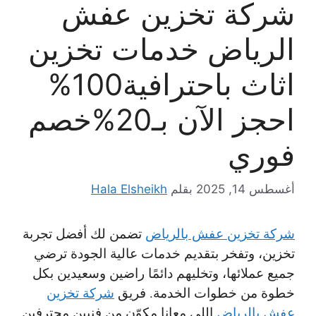
شركة تخزين عفش
الرياض خدمات تخزين
اثاث باحترافية100%
احجز الآن بـ20%خصم
فوري
أغسطس 14, 2025
بقلم
Hala Elsheikh
شركة تخزين عفش بالرياض
تضمن لك أفضل تجربة
تخزين، وتفخر بتقديم خدمات عالية الجودة ترضي
جميع عملائها، وتخليهم دائمًا راضين وسعيدين بكل
خطوة من خطوات الخدمة. فريق
شركة تخزين
عفش بالرياض
اللي معانا مكوّن من فنيين محترفين