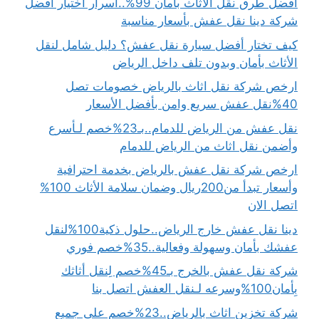
أفضل طرق نقل الاثاث بأمان 99%..أسرار اختيار أفضل
شركة دينا نقل عفش بأسعار مناسبة
كيف تختار أفضل سيارة نقل عفش؟ دليل شامل لنقل
الأثاث بأمان وبدون تلف داخل الرياض
ارخص شركة نقل اثاث بالرياض خصومات تصل
40%نقل عفش سريع وامن بأفضل الأسعار
نقل عفش من الرياض للدمام..بـ23%خصم لـأسرع
وأضمن نقل اثاث من الرياض للدمام
ارخص شركة نقل عفش بالرياض بخدمة احترافية
وأسعار تبدأ من200ريال وضمان سلامة الأثاث 100%
اتصل الان
دينا نقل عفش خارج الرياض..حلول ذكية100%لنقل
عفشك بأمان وسهولة وفعالية..35%خصم فوري
شركة نقل عفش بالخرج بـ45%خصم لِنقل أثاثك
بِأمان100%وسرعه لـنقل العفش اتصل بنا
شركة تخزين اثاث بالرياض..23%خصم على جميع