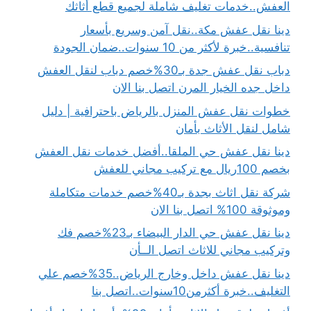
العفش..خدمات تغليف شاملة لجميع قطع أثاثك
دينا نقل عفش مكة..نقل آمن وسريع بأسعار
تنافسية..خبرة لأكثر من 10 سنوات..ضمان الجودة
دباب نقل عفش جدة بـ30%خصم دباب لنقل العفش
داخل جده الخيار المرن اتصل بنا الان
خطوات نقل عفش المنزل بالرياض باحترافية | دليل
شامل لنقل الأثاث بأمان
دينا نقل عفش حي الملقا..أفضل خدمات نقل العفش
بخصم 100ريال مع تركيب مجاني للعفش
شركة نقل اثاث بجدة بـ40%خصم خدمات متكاملة
وموثوقة 100% اتصل بنا الان
دينا نقل عفش حي الدار البيضاء بـ23%خصم فك
وتركيب مجاني للاثاث اتصل الــأن
دينا نقل عفش داخل وخارج الرياض..35%خصم علي
التغليف..خبرة أكثرمن10سنوات..اتصل بنا