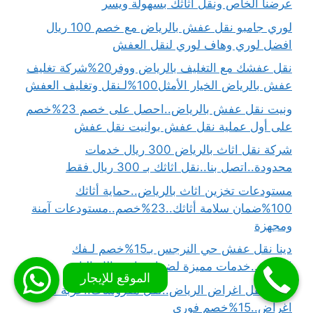
عرضنا الخاص ونقل أثاثك بسهولة ويسر
لوري جامبو نقل عفش بالرياض مع خصم 100 ريال
افضل لوري وهاف لوري لنقل العفش
نقل عفشك مع التغليف بالرياض ووفر20%شركة تغليف
عفش بالرياض الخيار الأمثل100%لـنقل وتغليف العفش
ونيت نقل عفش بالرياض..احصل على خصم 23%خصم
على أول عملية نقل عفش بوانيت نقل عفش
شركة نقل اثاث بالرياض 300 ريال خدمات
محدودة..اتصل بنا..نقل اثاثك بـ 300 ريال فقط
مستودعات تخزين اثاث بالرياض..حماية أثاثك
100%ضمان سلامة أثاثك..23%خصم..مستودعات آمنة
ومجهزة
دينا نقل عفش حي النرجس بـ15%خصم لـفك
العفش..خدمات مميزة لضمان راحة بالك التامة
ونيت نقل اغراض الرياض..نقل مفروشات..عربة نقل
اغراض..15%خصم فوري