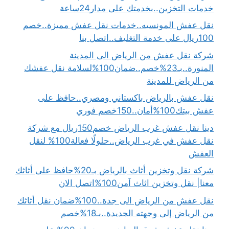
خدمات التخزين..بخدمتك على مدار24ساعة
نقل عفش المونسيه..خدمات نقل عفش مميزة..خصم
100ريال على خدمة التغليف..اتصل بنا
شركة نقل عفش من الرياض الى المدينة
المنورة..بـ23%خصم..ضمان100%لسلامة نقل عفشك
من الرياض للمدينة
نقل عفش بالرياض باكستاني ومصري..حافظ على
عفش بيتك100%أمان..150خصم فوري
دينا نقل عفش غرب الرياض خصم150ريال مع شركة
نقل عفش في غرب الرياض..حلولًا فعالة100% لنقل
العفش
شركة نقل وتخزين أثاث بالرياض بـ20%حافظ على أثاثك
معنا| نقل وتخزين اثاث آمن100%اتصل الان
نقل عفش من الرياض الى جدة..100%ضمان نقل أثاثك
من الرياض إلى وجهته الجديدة..بـ18%خصم