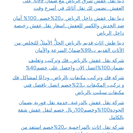
دينا نقل عفش شرق الرياض مع ضمان 99% على
العفش..نضمن لك نقل أثاثك في أسرع وقت
دينا نقل عفش داخل الرياض بـ20%خصم..100% أمان
ضد الخدش والكسر للعفش..اسعار نقل عفش رخيصة
داخل الرياض
دينا طش اثاث قديم بالرياض الحلُّ الأمثلُ للتخلص من
الأثاث القديم ب99%ضمانُ السرعةِ والأمان
شركة نقل عفش بالرياض..فك وتركيب وتغليف
بضمان100%اتصل الان واحصل على خصم40%
شركة فك وتركيب مكيفات بالرياض..وداعًا لمشاكل فك
و تركيب المكيفات بـ23%خصم اتصل بافضل فني
مكيفات سبليت بالرياض
شركة نقل عفش بالدرعية..خدمة نقل فورية بضمان
الجودة100%وخصم100ريال خصم لنقل عفش شقة
بالكامل
شركة نقل اثاث بالمزاحمية بـ20%خصم استفد من