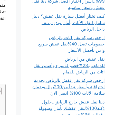
99%..أسرار اختيار أفضل شركة دينا نقل
متم
عفش بأسعار مناسبة
تتط
كيف تختار أفضل سيارة نقل عفش؟ دليل
الخب
شامل لنقل الأثاث بأمان وبدون تلف
داخل الرياض
ارخص شركة نقل اثاث بالرياض
خصومات تصل 40%نقل عفش سريع
وامن بأفضل الأسعار
نقل عفش من الرياض
للدمام..بـ23%خصم لـأسرع وأضمن نقل
اثاث من الرياض للدمام
ارخص شركة نقل عفش بالرياض بخدمة
احترافية وأسعار تبدأ من200ريال وضمان
سلامة الأثاث 100% اتصل الان
دينا نقل عفش خارج الرياض..حلول
ذكية100%لنقل عفشك بأمان وسهولة
وفعالية..35%خصم فوري