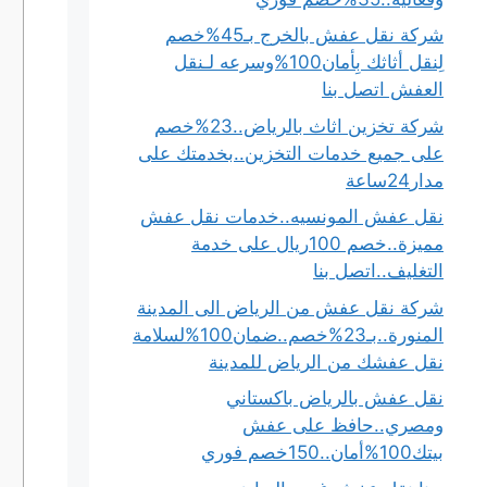
شركة نقل عفش بالخرج بـ45%خصم
لِنقل أثاثك بِأمان100%وسرعه لـنقل
العفش اتصل بنا
شركة تخزين اثاث بالرياض..23%خصم
على جميع خدمات التخزين..بخدمتك على
مدار24ساعة
نقل عفش المونسيه..خدمات نقل عفش
مميزة..خصم 100ريال على خدمة
التغليف..اتصل بنا
م
شركة نقل عفش من الرياض الى المدينة
المنورة..بـ23%خصم..ضمان100%لسلامة
نقل عفشك من الرياض للمدينة
نقل عفش بالرياض باكستاني
ومصري..حافظ على عفش
بيتك100%أمان..150خصم فوري