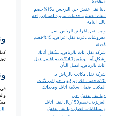
ومجهزة
دينا نقل عفش حي النرجس بـ15%خصم
لـفك العفش..خدمات مميزة لضمان راحة
بالك التامة
ونيت نقل اغراض الرياض..نقل
ون
مفروشات..عربة نقل اغراض..15%خصم
فوري
كما
شركة نقل اثاث بالرياض..ستُنقل أثاثك
تضم
بِشكلٍ آمن و مُميز40%خصم افضل نقل
اثاث بالرياض..اتصل الـأن
ون
شركة نقل مكاتب بالرياض بـ
20%خصم..فك وتركيب احترافي لأثاث
المكتب ضمان سلامة أثاثك ومعداتك
في
وال
دينا نقل عفش حي
ممك
العزيزية..خصم150ريال لنقل أثاثك
بال
وممتلكاتك..افضل دينا نقل عفش