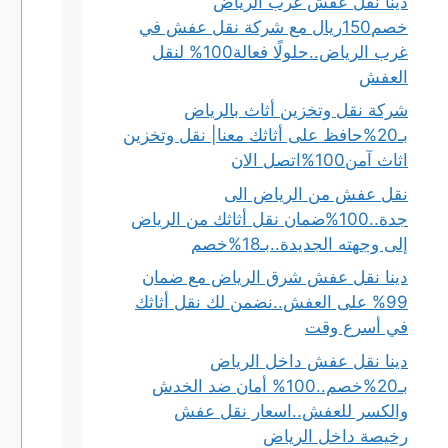
دينا نقل عفش غرب الرياض
خصم150ريال مع شركة نقل عفش في
غرب الرياض..حلولًا فعالة100% لنقل
العفش
شركة نقل وتخزين أثاث بالرياض
بـ20%حافظ على أثاثك معنا| نقل وتخزين
اثاث آمن100%اتصل الان
نقل عفش من الرياض الى
جدة..100%ضمان نقل أثاثك من الرياض
إلى وجهته الجديدة..بـ18%خصم
دينا نقل عفش شرق الرياض مع ضمان
99% على العفش..نضمن لك نقل أثاثك
في أسرع وقت
دينا نقل عفش داخل الرياض
بـ20%خصم..100% أمان ضد الخدش
والكسر للعفش..اسعار نقل عفش
رخيصة داخل الرياض