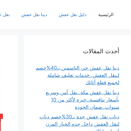
نتقل
لى
الرئيسية
دليل نقل عفش
دينا نقل عفش
نقل 
لمحتوى
أحدث المقالات
دينا نقل عفش حي الياسمين.بـ40%خصم
لـنقل العفش..خدمات تغليف شاملة
لجميع قطع أثاثك
دينا نقل عفش مكة..نقل آمن وسريع
بأسعار تنافسية..خبرة لأكثر من 10
سنوات..ضمان الجودة
دباب نقل عفش جدة بـ30%خصم دباب
لنقل العفش داخل جده الخيار المرن