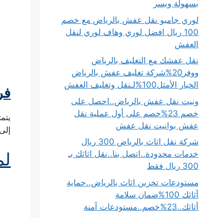
بسهولة ويسر
لوري جامبو نقل عفش بالرياض مع خصم
100 ريال افضل لوري وهاف لوري لنقل
العفش
نقل عفشك مع التغليف بالرياض
ووفر20%شركة تغليف عفش بالرياض
الخيار الأمثل100%لـنقل وتغليف العفش
فر
ونيت نقل عفش بالرياض..احصل على
خصم 23%خصم على أول عملية نقل
يتم
عفش بوانيت نقل عفش
إلى
شركة نقل اثاث بالرياض 300 ريال
لم
خدمات محدودة..اتصل بنا..نقل اثاثك بـ
300 ريال فقط
مستودعات تخزين اثاث بالرياض..حماية
أثاثك 100%ضمان سلامة
أثاثك..23%خصم..مستودعات آمنة