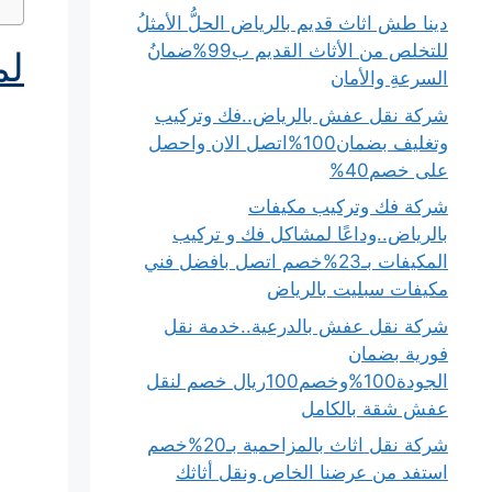
دينا طش اثاث قديم بالرياض الحلُّ الأمثلُ
للتخلص من الأثاث القديم ب99%ضمانُ
لم
السرعةِ والأمان
شركة نقل عفش بالرياض..فك وتركيب
وتغليف بضمان100%اتصل الان واحصل
على خصم40%
شركة فك وتركيب مكيفات
بالرياض..وداعًا لمشاكل فك و تركيب
المكيفات بـ23%خصم اتصل بافضل فني
مكيفات سبليت بالرياض
شركة نقل عفش بالدرعية..خدمة نقل
فورية بضمان
الجودة100%وخصم100ريال خصم لنقل
عفش شقة بالكامل
شركة نقل اثاث بالمزاحمية بـ20%خصم
استفد من عرضنا الخاص ونقل أثاثك