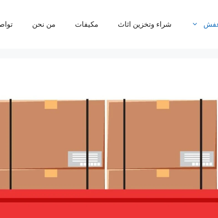
عفش
شراء وتخزين اثاث
مكيفات
من نحن
تواص