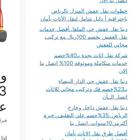
اتصل بنا الان
خطوات نقل عفش المنزل بالرياض
باحترافية | دليل شامل لنقل الأثاث بأمان
دينا نقل عفش حي الملقا..أفضل خدمات
نقل العفش بخصم 100ريال مع تركيب
مجاني للعفش
شركة نقل اثاث بجدة بـ40%خصم
خدمات متكاملة وموثوقة 100% اتصل بنا
ون
الان
دينا نقل عفش حي الدار البيضاء
بـ23%خصم فك وتركيب مجاني للاثاث
اتصل الــأن
ع
دينا نقل عفش داخل وخارج
الرياض..35%خصم علي التغليف..خبرة
فبراير 4
أكثرمن10سنوات..اتصل بنا
أفضل طرق نقل الاثاث بأمان
إذا