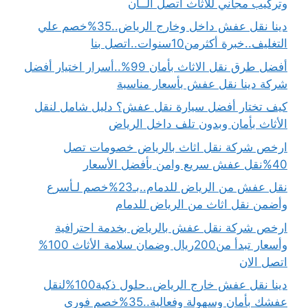
وتركيب مجاني للاثاث اتصل الــأن
دينا نقل عفش داخل وخارج الرياض..35%خصم علي
التغليف..خبرة أكثرمن10سنوات..اتصل بنا
أفضل طرق نقل الاثاث بأمان 99%..أسرار اختيار أفضل
شركة دينا نقل عفش بأسعار مناسبة
كيف تختار أفضل سيارة نقل عفش؟ دليل شامل لنقل
الأثاث بأمان وبدون تلف داخل الرياض
ارخص شركة نقل اثاث بالرياض خصومات تصل
40%نقل عفش سريع وامن بأفضل الأسعار
نقل عفش من الرياض للدمام..بـ23%خصم لـأسرع
وأضمن نقل اثاث من الرياض للدمام
ارخص شركة نقل عفش بالرياض بخدمة احترافية
وأسعار تبدأ من200ريال وضمان سلامة الأثاث 100%
اتصل الان
دينا نقل عفش خارج الرياض..حلول ذكية100%لنقل
عفشك بأمان وسهولة وفعالية..35%خصم فوري