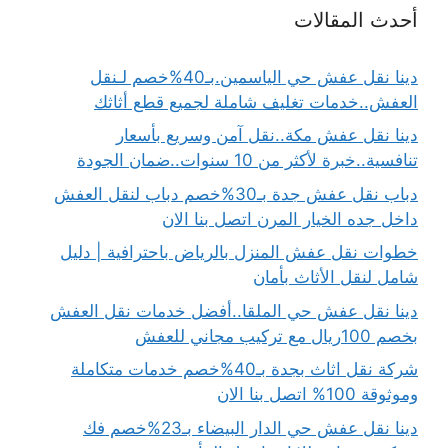
أحدث المقالات
دينا نقل عفش حي الياسمين.بـ40%خصم لـنقل
العفش..خدمات تغليف شاملة لجميع قطع أثاثك
دينا نقل عفش مكة..نقل آمن وسريع بأسعار
تنافسية..خبرة لأكثر من 10 سنوات..ضمان الجودة
دباب نقل عفش جدة بـ30%خصم دباب لنقل العفش
داخل جده الخيار المرن اتصل بنا الان
خطوات نقل عفش المنزل بالرياض باحترافية | دليل
شامل لنقل الأثاث بأمان
دينا نقل عفش حي الملقا..أفضل خدمات نقل العفش
بخصم 100ريال مع تركيب مجاني للعفش
شركة نقل اثاث بجدة بـ40%خصم خدمات متكاملة
وموثوقة 100% اتصل بنا الان
دينا نقل عفش حي الدار البيضاء بـ23%خصم فك