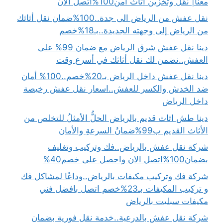
معنا| نقل وتخزين اثاث آمن100%اتصل الان
نقل عفش من الرياض الى جدة..100%ضمان نقل أثاثك
من الرياض إلى وجهته الجديدة..بـ18%خصم
دينا نقل عفش شرق الرياض مع ضمان 99% على
العفش..نضمن لك نقل أثاثك في أسرع وقت
دينا نقل عفش داخل الرياض بـ20%خصم..100% أمان
ضد الخدش والكسر للعفش..اسعار نقل عفش رخيصة
داخل الرياض
دينا طش اثاث قديم بالرياض الحلُّ الأمثلُ للتخلص من
الأثاث القديم ب99%ضمانُ السرعةِ والأمان
شركة نقل عفش بالرياض..فك وتركيب وتغليف
بضمان100%اتصل الان واحصل على خصم40%
شركة فك وتركيب مكيفات بالرياض..وداعًا لمشاكل فك
و تركيب المكيفات بـ23%خصم اتصل بافضل فني
مكيفات سبليت بالرياض
شركة نقل عفش بالدرعية..خدمة نقل فورية بضمان