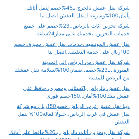
شركة نقل عفش بالخرج بـ45%خصم لِنقل أثاثك
بِأمان100%وسرعه لـنقل العفش اتصل بنا
شركة تخزين اثاث بالرياض..23%خصم على جميع
خدمات التخزين..بخدمتك على مدار24ساعة
نقل عفش المونسيه..خدمات نقل عفش مميزة..خصم
100ريال على خدمة التغليف..اتصل بنا
شركة نقل عفش من الرياض الى المدينة
المنورة..بـ23%خصم..ضمان100%لسلامة نقل عفشك
من الرياض للمدينة
نقل عفش بالرياض باكستاني ومصري..حافظ على
عفش بيتك100%أمان..150خصم فوري
دينا نقل عفش غرب الرياض خصم150ريال مع شركة
نقل عفش في غرب الرياض..حلولًا فعالة100% لنقل
العفش
شركة نقل وتخزين أثاث بالرياض بـ20%حافظ على أثاثك