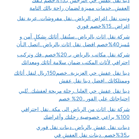
دينا نقل عفش حي النرجس بـ15%خصم لـفك
العفش..خدمات مميزة لضمان راحة بالك التامة
ونيت نقل اغراض الرياض..نقل مفروشات..عربة نقل
اغراض..15%خصم فوري
شركة نقل اثاث بالرياض..ستُنقل أثاثك بِشكلٍ آمن و
مُميز40%خصم افضل نقل اثاث بالرياض..اتصل الـأن
شركة نقل مكاتب بالرياض بـ 20%خصم..فك وتركيب
احترافي لأثاث المكتب ضمان سلامة أثاثك ومعداتك
دينا نقل عفش حي العزيزية..خصم150ريال لنقل أثاثك
وممتلكاتك..افضل دينا نقل عفش
دينا نقل عفش حي العليا..رحلة مريحة لعفشك..تُلبي
احتياجاتك على الفور..20% خصم
شركة نقل اثاث من الرياض الى مكة..نقل احترافي
100% يراعي خصوصية رحلتك وأغراضك
دينات نقل عفش بالرياض..دينات نقل فوري
بـ35%خصم..دينات نقل العفش في