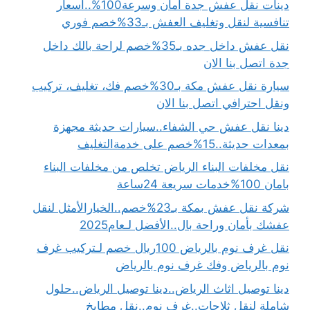
دينات نقل عفش جدة أمان وسرعة100%..أسعار
تنافسية لنقل وتغليف العفش بـ33%خصم فوري
نقل عفش داخل جده بـ35%خصم لراحة بالك داخل
جدة اتصل بنا الان
سيارة نقل عفش مكة بـ30%خصم فك، تغليف، تركيب
ونقل احترافي اتصل بنا الان
دينا نقل عفش حي الشفاء..سيارات حديثة مجهزة
بمعدات حديثة..15%خصم على خدمةالتغليف
نقل مخلفات البناء الرياض تخلص من مخلفات البناء
بامان 100%خدمات سريعة 24ساعة
شركة نقل عفش بمكة بـ23%خصم..الخيارالأمثل لنقل
عفشك بأمان وراحة بال..الأفضل لـعام2025
نقل غرف نوم بالرياض 100ريال خصم لـتركيب غرف
نوم بالرياض وفك غرف نوم بالرياض
دينا توصيل اثاث الرياض..دينا توصيل الرياض..حلول
شاملة لنقل ثلاجات..غرف نوم..نقل مطابخ