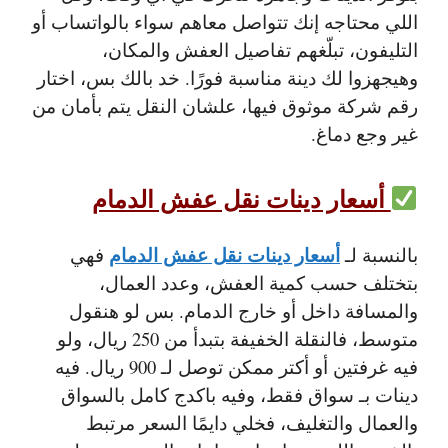
اللي محتاجه إنك تتواصل معاهم سواء بالواتساب أو
التليفون، تبلّغهم تفاصيل العفش والمكان،
وهيجهزوا لك دينة مناسبة فورًا. خد بالك بس، اختار
رقم شركة موثوق فيها، علشان النقل يتم بأمان من
غير وجع دماغ.
أسعار دينات نقل عفش الدمام
أسعار دينات نقل عفش الدمام
بالنسبة لـ
فهي
بتختلف حسب كمية العفش، وعدد العمال،
والمسافة داخل أو خارج الدمام. بس لو هنقول
متوسط، فالنقلة الخفيفة بتبدأ من 250 ريال، ولو
فيه غرفتين أو أكتر ممكن توصل لـ 900 ريال. فيه
دينات بـ سواق فقط، وفيه باكدج كامل بالسواق
والعمال والتغليف، فخلي دايمًا السعر مرتبط