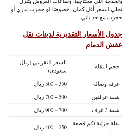
بالخدمة اللي محتاجها. وساعات العروض بتنزل
تخلي السعر أقل كمان، خصوصًا لو حجزت بدري أو
حجزت مع حد تاني.
جدول الأسعار التقديرية لدينات نقل
عفش الدمام
السعر التقريبي (ريال
حجم النقلة
سعودي)
غرفة وصالة
350 – 500 ريال
شقة غرفتين
500 – 700 ريال
شقة 3 غرف
700 – 900 ريال
نقلة جزئية (كم قطعة
250 – 400 ريال