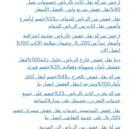
ارخص شركة نقل اثاث بالرياض خصومات تصل
40%نقل عفش سريع وامن بأفضل الأسعار
نقل عفش من الرياض للدمام..بـ23%خصم لـأسرع
وأضمن نقل اثاث من الرياض للدمام
ارخص شركة نقل عفش بالرياض بخدمة احترافية
وأسعار تبدأ من200ريال وضمان سلامة الأثاث 100%
اتصل الان
دينا نقل عفش خارج الرياض..حلول ذكية100%لنقل
عفشك بأمان وسهولة وفعالية..35%خصم فوري
شركة نقل عفش بالخرج بـ45%خصم لِنقل أثاثك
بِأمان100%وسرعه لـنقل العفش اتصل بنا
شركة تخزين اثاث بالرياض..23%خصم على جميع
خدمات التخزين..بخدمتك على مدار24ساعة
نقل عفش المونسيه..خدمات نقل عفش مميزة..خصم
100ريال على خدمة التغليف..اتصل بنا
شركة نقل عفش من الرياض الى المدينة