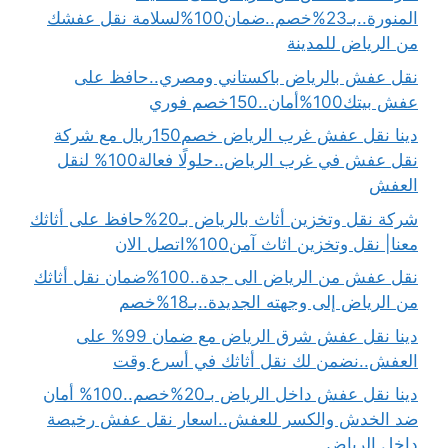
المنورة..بـ23%خصم..ضمان100%لسلامة نقل عفشك
من الرياض للمدينة
نقل عفش بالرياض باكستاني ومصري..حافظ على
عفش بيتك100%أمان..150خصم فوري
دينا نقل عفش غرب الرياض خصم150ريال مع شركة
نقل عفش في غرب الرياض..حلولًا فعالة100% لنقل
العفش
شركة نقل وتخزين أثاث بالرياض بـ20%حافظ على أثاثك
معنا| نقل وتخزين اثاث آمن100%اتصل الان
نقل عفش من الرياض الى جدة..100%ضمان نقل أثاثك
من الرياض إلى وجهته الجديدة..بـ18%خصم
دينا نقل عفش شرق الرياض مع ضمان 99% على
العفش..نضمن لك نقل أثاثك في أسرع وقت
دينا نقل عفش داخل الرياض بـ20%خصم..100% أمان
ضد الخدش والكسر للعفش..اسعار نقل عفش رخيصة
داخل الرياض