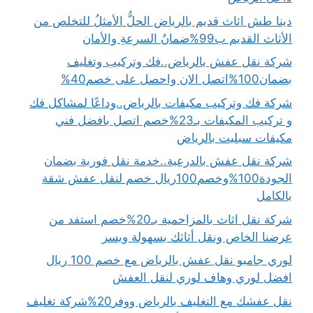
دينا طش اثاث قديم بالرياض الحلُّ الأمثلُ للتخلص من
الأثاث القديم ب99%ضمانُ السرعةِ والأمان
شركة نقل عفش بالرياض..فك وتركيب وتغليف
بضمان100%اتصل الان واحصل على خصم40%
شركة فك وتركيب مكيفات بالرياض..وداعًا لمشاكل فك
و تركيب المكيفات بـ23%خصم اتصل بافضل فني
مكيفات سبليت بالرياض
شركة نقل عفش بالدرعية..خدمة نقل فورية بضمان
الجودة100%وخصم100ريال خصم لنقل عفش شقة
بالكامل
شركة نقل اثاث بالمزاحمية بـ20%خصم استفد من
عرضنا الخاص ونقل أثاثك بسهولة ويسر
لوري جامبو نقل عفش بالرياض مع خصم 100 ريال
افضل لوري وهاف لوري لنقل العفش
نقل عفشك مع التغليف بالرياض ووفر20%شركة تغليف