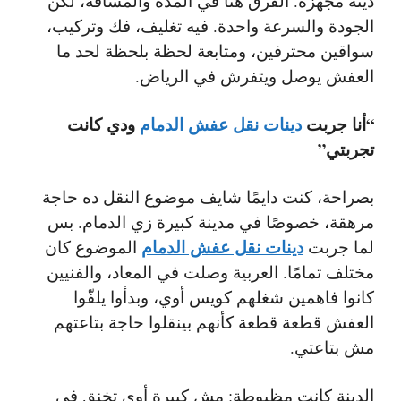
دينة مجهزة. الفرق هنا في المدة والمسافة، لكن
الجودة والسرعة واحدة. فيه تغليف، فك وتركيب،
سواقين محترفين، ومتابعة لحظة بلحظة لحد ما
العفش يوصل ويتفرش في الرياض.
“أنا جربت
دينات نقل عفش الدمام
ودي كانت
تجربتي”
بصراحة، كنت دايمًا شايف موضوع النقل ده حاجة
مرهقة، خصوصًا في مدينة كبيرة زي الدمام. بس
دينات نقل عفش الدمام
لما جربت
الموضوع كان
مختلف تمامًا. العربية وصلت في المعاد، والفنيين
كانوا فاهمين شغلهم كويس أوي، وبدأوا يلفّوا
العفش قطعة قطعة كأنهم بينقلوا حاجة بتاعتهم
مش بتاعتي.
الدينة كانت مظبوطة: مش كبيرة أوي تخنق في