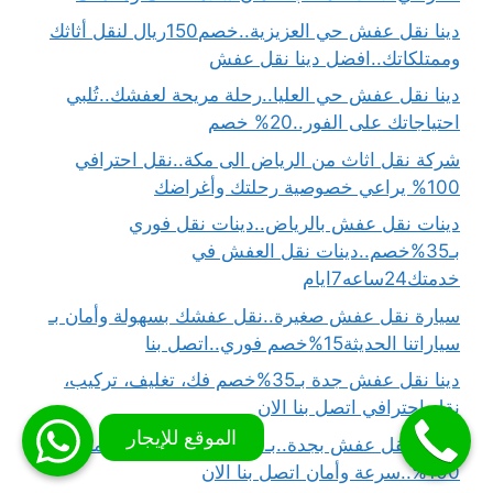
دينا نقل عفش حي العزيزية..خصم150ريال لنقل أثاثك
وممتلكاتك..افضل دينا نقل عفش
دينا نقل عفش حي العليا..رحلة مريحة لعفشك..تُلبي
احتياجاتك على الفور..20% خصم
شركة نقل اثاث من الرياض الى مكة..نقل احترافي
100% يراعي خصوصية رحلتك وأغراضك
دينات نقل عفش بالرياض..دينات نقل فوري
بـ35%خصم..دينات نقل العفش في
خدمتك24ساعه7ايام
سيارة نقل عفش صغيرة..نقل عفشك بسهولة وأمان بـ
سياراتنا الحديثة15%خصم فوري..اتصل بنا
دينا نقل عفش جدة بـ35%خصم فك، تغليف، تركيب،
نقل احترافي اتصل بنا الان
شركة نقل عفش بجدة..بـ50%خصم..نقلتك بضمان
100%..سرعة وأمان اتصل بنا الان