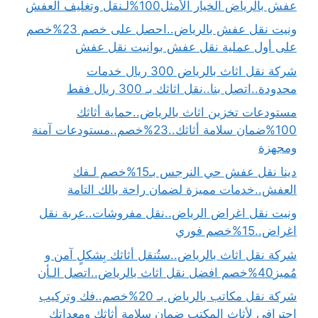
عفش بالرياض الخيار الأمثل100%لـنقل وتغليف العفش
ونيت نقل عفش بالرياض..احصل على خصم 23%خصم
على أول عملية نقل عفش بوانيت نقل عفش
شركة نقل اثاث بالرياض 300 ريال خدمات
محدودة..اتصل بنا..نقل اثاثك بـ 300 ريال فقط
مستودعات تخزين اثاث بالرياض..حماية أثاثك
100%ضمان سلامة أثاثك..23%خصم..مستودعات آمنة
ومجهزة
دينا نقل عفش حي النرجس بـ15%خصم لـفك
العفش..خدمات مميزة لضمان راحة بالك التامة
ونيت نقل اغراض الرياض..نقل مفروشات..عربة نقل
اغراض..15%خصم فوري
شركة نقل اثاث بالرياض..ستُنقل أثاثك بِشكلٍ آمن و
مُميز40%خصم افضل نقل اثاث بالرياض..اتصل الـأن
شركة نقل مكاتب بالرياض بـ 20%خصم..فك وتركيب
احترافي لأثاث المكتب ضمان سلامة أثاثك ومعداتك