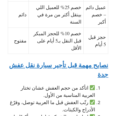
عميل دائم
خصم 25% للعميل اللي
– خصم
بينقل أكتر من مرة في
دائم
أكبر
السنة
خصم 10% للحجز المبكر
حجز قبل
قبل النقل بـ5 أيام على
مفتوح
5 أيام
الأقل
نصايح مهمة قبل تأجير سيارة نقل عفش
جدة
اتأكد من حجم العفش عشان تختار
العربية المناسبة من الأول.
رتّب العفش قبل ما العربية توصل، وفرّغ
الأدراج والكبتات.