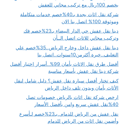
بخصم 100ريال مع تركيب مجاني للعفش
شركة نقل اثاث بجدة بـ40%خصم خدمات متكاملة
وموثوقة 100% اتصل بنا الان
دينا نقل عفش حي الدار البيضاء بـ23%خصم فك
وتركيب مجاني للاثاث اتصل الــأن
دينا نقل عفش داخل وخارج الرياض..35%خصم علي
التغليف..خبرة أكثرمن10سنوات..اتصل بنا
أفضل طرق نقل الاثاث بأمان 99%..أسرار اختيار أفضل
شركة دينا نقل عفش بأسعار مناسبة
كيف تختار أفضل سيارة نقل عفش؟ دليل شامل لنقل
الأثاث بأمان وبدون تلف داخل الرياض
ارخص شركة نقل اثاث بالرياض خصومات تصل
40%نقل عفش سريع وامن بأفضل الأسعار
نقل عفش من الرياض للدمام..بـ23%خصم لـأسرع
وأضمن نقل اثاث من الرياض للدمام