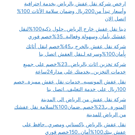
ارخص شركة نقل عفش بالرياض بخدمة احترافية
وأسعار تبدأ من200ريال وضمان سلامة الأثاث 100%
اتصل الان
دينا نقل عفش خارج الرياض..حلول ذكية100%لنقل
عفشك بأمان وسهولة وفعالية..35%خصم فوري
شركة نقل عفش بالخرج بـ45%خصم لِنقل أثاثك
بِأمان100%وسرعه لـنقل العفش اتصل بنا
شركة تخزين اثاث بالرياض..23%خصم على جميع
خدمات التخزين..بخدمتك على مدار24ساعة
نقل عفش المونسيه..خدمات نقل عفش مميزة..خصم
100ريال على خدمة التغليف..اتصل بنا
شركة نقل عفش من الرياض الى المدينة
المنورة..بـ23%خصم..ضمان100%لسلامة نقل عفشك
من الرياض للمدينة
نقل عفش بالرياض باكستاني ومصري..حافظ على
عفش بيتك100%أمان..150خصم فوري