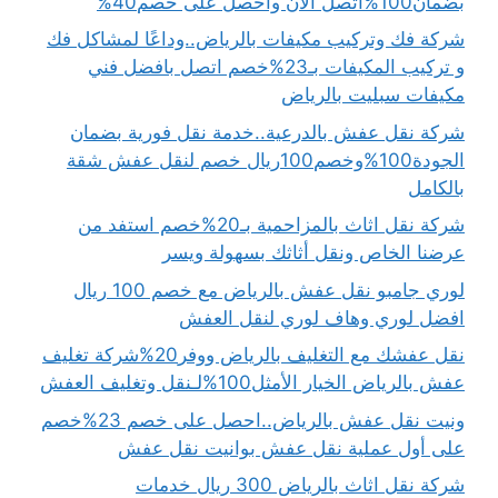
بضمان100%اتصل الان واحصل على خصم40%
شركة فك وتركيب مكيفات بالرياض..وداعًا لمشاكل فك
و تركيب المكيفات بـ23%خصم اتصل بافضل فني
مكيفات سبليت بالرياض
شركة نقل عفش بالدرعية..خدمة نقل فورية بضمان
الجودة100%وخصم100ريال خصم لنقل عفش شقة
بالكامل
شركة نقل اثاث بالمزاحمية بـ20%خصم استفد من
عرضنا الخاص ونقل أثاثك بسهولة ويسر
لوري جامبو نقل عفش بالرياض مع خصم 100 ريال
افضل لوري وهاف لوري لنقل العفش
نقل عفشك مع التغليف بالرياض ووفر20%شركة تغليف
عفش بالرياض الخيار الأمثل100%لـنقل وتغليف العفش
ونيت نقل عفش بالرياض..احصل على خصم 23%خصم
على أول عملية نقل عفش بوانيت نقل عفش
شركة نقل اثاث بالرياض 300 ريال خدمات