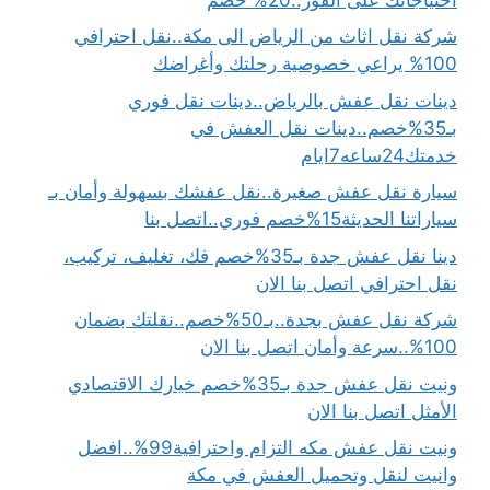
شركة نقل اثاث من الرياض الى مكة..نقل احترافي
100% يراعي خصوصية رحلتك وأغراضك
دينات نقل عفش بالرياض..دينات نقل فوري
بـ35%خصم..دينات نقل العفش في
خدمتك24ساعه7ايام
سيارة نقل عفش صغيرة..نقل عفشك بسهولة وأمان بـ
سياراتنا الحديثة15%خصم فوري..اتصل بنا
دينا نقل عفش جدة بـ35%خصم فك، تغليف، تركيب،
نقل احترافي اتصل بنا الان
شركة نقل عفش بجدة..بـ50%خصم..نقلتك بضمان
100%..سرعة وأمان اتصل بنا الان
ونيت نقل عفش جدة بـ35%خصم خيارك الاقتصادي
الأمثل اتصل بنا الان
ونيت نقل عفش مكه التزام واحترافية99%..افضل
وانيت لنقل وتحميل العفش في مكة