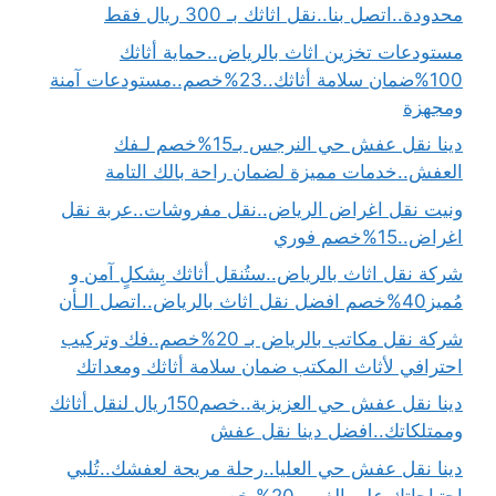
محدودة..اتصل بنا..نقل اثاثك بـ 300 ريال فقط
مستودعات تخزين اثاث بالرياض..حماية أثاثك
100%ضمان سلامة أثاثك..23%خصم..مستودعات آمنة
ومجهزة
دينا نقل عفش حي النرجس بـ15%خصم لـفك
العفش..خدمات مميزة لضمان راحة بالك التامة
ونيت نقل اغراض الرياض..نقل مفروشات..عربة نقل
اغراض..15%خصم فوري
شركة نقل اثاث بالرياض..ستُنقل أثاثك بِشكلٍ آمن و
مُميز40%خصم افضل نقل اثاث بالرياض..اتصل الـأن
شركة نقل مكاتب بالرياض بـ 20%خصم..فك وتركيب
احترافي لأثاث المكتب ضمان سلامة أثاثك ومعداتك
دينا نقل عفش حي العزيزية..خصم150ريال لنقل أثاثك
وممتلكاتك..افضل دينا نقل عفش
دينا نقل عفش حي العليا..رحلة مريحة لعفشك..تُلبي
احتياجاتك على الفور..20% خصم