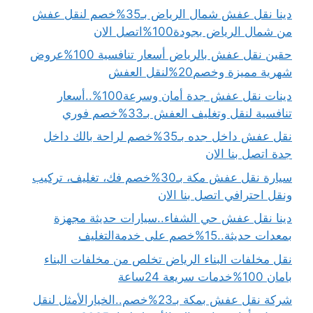
دينا نقل عفش شمال الرياض بـ35%خصم لنقل عفش
من شمال الرياض بجودة100%اتصل الان
حقين نقل عفش بالرياض أسعار تنافسية 100%عروض
شهرية مميزة وخصم20%لنقل العفش
دينات نقل عفش جدة أمان وسرعة100%..أسعار
تنافسية لنقل وتغليف العفش بـ33%خصم فوري
نقل عفش داخل جده بـ35%خصم لراحة بالك داخل
جدة اتصل بنا الان
سيارة نقل عفش مكة بـ30%خصم فك، تغليف، تركيب
ونقل احترافي اتصل بنا الان
دينا نقل عفش حي الشفاء..سيارات حديثة مجهزة
بمعدات حديثة..15%خصم على خدمةالتغليف
نقل مخلفات البناء الرياض تخلص من مخلفات البناء
بامان 100%خدمات سريعة 24ساعة
شركة نقل عفش بمكة بـ23%خصم..الخيارالأمثل لنقل