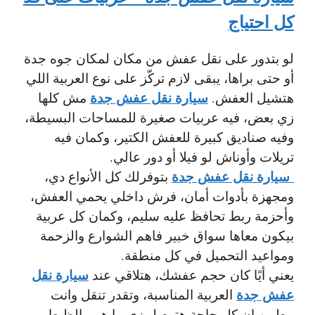
كل احتياج
لو بتدور على نقل عفش من مكان لمكان جوه جدة
أو حتى براها، يبقى لازم تركّز على نوع العربية اللي
سيارة نقل عفش جدة
هتشيل العفش.
مش كلها
زي بعض، فيه عربيات صغيرة للمساحات البسيطة،
وفيه صناديق كبيرة للعفش الكتير، وكمان فيه
تريلات وأوناش لو فيلا أو دور عالي.
سيارة نقل عفش جدة
بتوفرلك كل الأنواع دي،
ومجهزة بأدوات أمان، فرش داخلي يحمي العفش،
وأحزمة ربط تحافظ عليه سليم، وكمان كل عربية
بيكون معاها سواق خبير فاهم الشوارع والزحمة
ومواعيد التحميل في كل منطقة.
سيارة نقل
يعني أيًا كان حجم عفشك، هتلاقي عند
عفش جدة
العربية المناسبة، وتقدر تنقل وانت
مطمن إن كل حاجة هتوصل زي ما هي بالظبط.