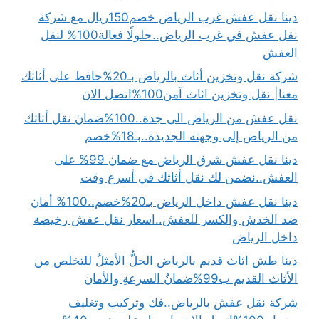
دينا نقل عفش غرب الرياض خصم150ريال مع شركة
نقل عفش في غرب الرياض..حلولًا فعالة100% لنقل
العفش
شركة نقل وتخزين أثاث بالرياض بـ20%حافظ على أثاثك
معنا| نقل وتخزين اثاث آمن100%اتصل الان
نقل عفش من الرياض الى جدة..100%ضمان نقل أثاثك
من الرياض إلى وجهته الجديدة..بـ18%خصم
دينا نقل عفش شرق الرياض مع ضمان 99% على
العفش..نضمن لك نقل أثاثك في أسرع وقت
دينا نقل عفش داخل الرياض بـ20%خصم..100% أمان
ضد الخدش والكسر للعفش..اسعار نقل عفش رخيصة
داخل الرياض
دينا طش اثاث قديم بالرياض الحلُّ الأمثلُ للتخلص من
الأثاث القديم ب99%ضمانُ السرعةِ والأمان
شركة نقل عفش بالرياض..فك وتركيب وتغليف