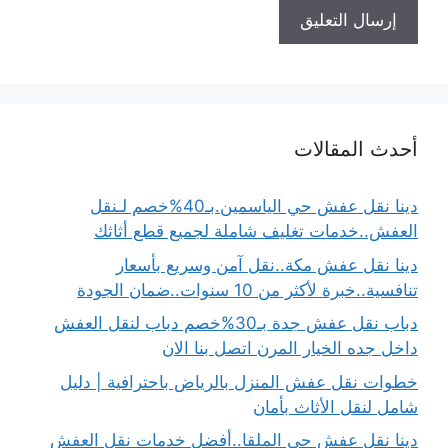
أحدث المقالات
دينا نقل عفش حي الياسمين.بـ40%خصم لـنقل
العفش..خدمات تغليف شاملة لجميع قطع أثاثك
دينا نقل عفش مكة..نقل آمن وسريع بأسعار
تنافسية..خبرة لأكثر من 10 سنوات..ضمان الجودة
دباب نقل عفش جدة بـ30%خصم دباب لنقل العفش
داخل جده الخيار المرن اتصل بنا الان
خطوات نقل عفش المنزل بالرياض باحترافية | دليل
شامل لنقل الأثاث بأمان
دينا نقل عفش حي الملقا..أفضل خدمات نقل العفش