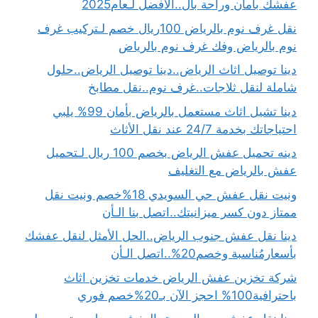
عفشك بأمان وراحة بال..الأفضل لـعام2025
نقل غرف نوم بالرياض 100ريال خصم لـتركيب غرف
نوم بالرياض وفك غرف نوم بالرياض
دينا توصيل اثاث الرياض..دينا توصيل الرياض..حلول
شاملة لنقل ثلاجات..غرف نوم..نقل مطابخ
دينا تشيل اثاث مستعمل بالرياض بأمان 99% يلبي
احتياجاتك بخدمة 24/7 عند نقل الأثاث
دينه تحميل عفش الرياض بخصم 100 ريال لـتحميل
عفش بالرياض مع التغليف
ونيت نقل عفش حي السويدي 18%خصم ونيت نقل
ممتاز دون كسر ميزانيتك..اتصل بنا الـأن
دينا نقل عفش جنوب الرياض..الحل الأمثل لنقل عفشك
بأسعارمُناسبة وخصم20%..اتصل الـأن
شركة تخزين عفش الرياض خدمات تخزين اثاث
باحترافية100% احجز الآن بـ20%خصم فوري