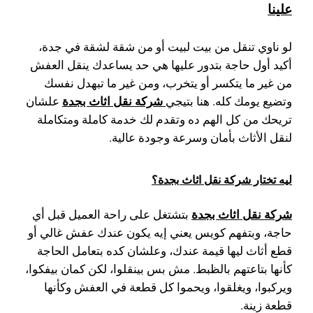
علينا
لو ناوي تنقل من بيت لبيت أو من شقة لشقة في جدة،
أكيد أول حاجة بتدور عليها هي حد يساعدك ينقل العفش
من غير ما يتكسر أو يتخرب، ومن غير ما تبهدل نفسك
شركة نقل اثاث بجدة
وتضيع يومك كله. هنا بتيجي
علشان
تريحك من كل الهم ده وتقدم لك خدمة كاملة ومتكاملة
لنقل الأثاث بأمان وسرعة وجودة عالية.
ليه تختار شركة نقل اثاث بجدة؟
شركة نقل اثاث بجدة
بتشتغل على راحة العميل قبل أي
حاجة، وبتفهم كويس يعني إيه يكون عندك عفش غالي أو
قطع أثاث ليها قيمة عندك، وعلشان كده بتعامل الحاجة
كأنها بتاعتهم بالظبط. مش بس بينقلوا، لكن كمان بيفكوا،
ويركبوا، ويغلقوا، ويحموا كل قطعة في العفش وكأنها
قطعة زينة.