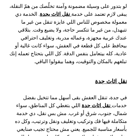
لو بتدور على وسيلة مضمونة وآمنة تخلّصك من همّ النقلة،
نقل اثاث بجدة
يبقى لازم تعتمد على خدمة
. الخدمة دي
معمولة مخصوص للناس اللي عايزة تنقل من غير ما
تتبهدل، من غير ما تتكسر حاجة، ولا يضيع وقت. بتلاقي
عندك عربية مجهزة، وعماله مدربة، وتغليف احترافي
بيحافظ على كل قطعة في العفش، سواء كانت غالية أو
عادية، كله بيتعامل بنفس الدقة. كل اللي بتحتاج تعمله إنك
تبلغهم بالمكان والتوقيت، وهما بيقولوا الباقي.
نقل اثاث جدة
في جدة، تنقل العفش بقى أسهل مما تتخيل بفضل
نقل اثاث جدة
خدمات
اللي بتغطي كل المناطق، سواء
شمال، جنوب، شرق أو غرب. مش بس نقل، دي خدمة
متكاملة فيها فك وتركيب وتغليف ونقل وترتيب، وكل ده
بأسعار مناسبة للجميع. يعني مش محتاج تجيب صنايعي