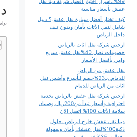
99%..أسرار اختيار أفضل شركة دينا نقل
داخ
عفش بأسعار مناسبة
كيف تختار أفضل سيارة نقل عفش؟ دليل
يوليو 8, 5
شامل لنقل الأثاث بأمان وبدون تلف
داخل الرياض
ارخص شركة نقل اثاث بالرياض
خصومات تصل 40%نقل عفش سريع
وامن بأفضل الأسعار
نقل عفش من الرياض
للدمام..بـ23%خصم لـأسرع وأضمن نقل
اثاث من الرياض للدمام
ارخص شركة نقل عفش بالرياض بخدمة
احترافية وأسعار تبدأ من200ريال وضمان
سلامة الأثاث 100% اتصل الان
دينا نقل عفش خارج الرياض..حلول
ذكية100%لنقل عفشك بأمان وسهولة
وفعالية..35%خصم فوري