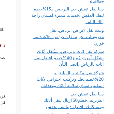
ومجهزة
دينا نقل عفش حي النرجس بـ15%خصم
لـفك العفش..خدمات مميزة لضمان راحة
بالك التامة
بناء
ونيت نقل اغراض الرياض..نقل
مفروشات..عربة نقل اغراض..15%خصم
فوري
2. فك وتركيب احترافي على يد فنيين متخصصين
شركة نقل اثاث بالرياض..ستُنقل أثاثك
عند
بِشكلٍ آمن و مُميز40%خصم افضل نقل
اثاث بالرياض..اتصل الـأن
شركة نقل مكاتب بالرياض بـ
20%خصم..فك وتركيب احترافي لأثاث
المكتب ضمان سلامة أثاثك ومعداتك
دينا نقل عفش حي
فريق
العزيزية..خصم150ريال لنقل أثاثك
كل ق
وممتلكاتك..افضل دينا نقل عفش