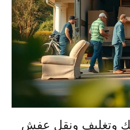
ك وتغليف ونقل عفش