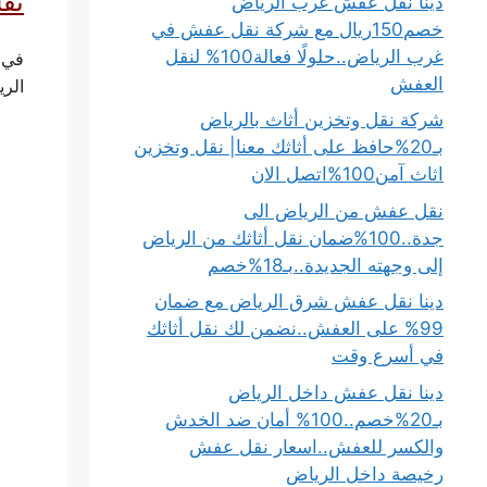
نق
دينا نقل عفش غرب الرياض
خصم150ريال مع شركة نقل عفش في
غرب الرياض..حلولًا فعالة100% لنقل
في ب
العفش
الري
شركة نقل وتخزين أثاث بالرياض
بـ20%حافظ على أثاثك معنا| نقل وتخزين
اثاث آمن100%اتصل الان
نقل عفش من الرياض الى
جدة..100%ضمان نقل أثاثك من الرياض
إلى وجهته الجديدة..بـ18%خصم
دينا نقل عفش شرق الرياض مع ضمان
99% على العفش..نضمن لك نقل أثاثك
في أسرع وقت
دينا نقل عفش داخل الرياض
بـ20%خصم..100% أمان ضد الخدش
والكسر للعفش..اسعار نقل عفش
رخيصة داخل الرياض