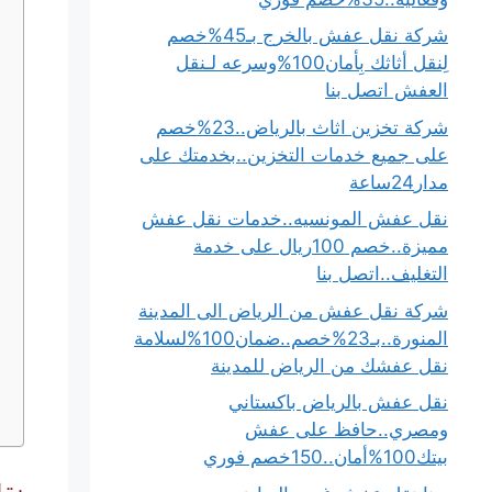
شركة نقل عفش بالخرج بـ45%خصم
لِنقل أثاثك بِأمان100%وسرعه لـنقل
العفش اتصل بنا
شركة تخزين اثاث بالرياض..23%خصم
على جميع خدمات التخزين..بخدمتك على
مدار24ساعة
نقل عفش المونسيه..خدمات نقل عفش
مميزة..خصم 100ريال على خدمة
التغليف..اتصل بنا
شركة نقل عفش من الرياض الى المدينة
المنورة..بـ23%خصم..ضمان100%لسلامة
نقل عفشك من الرياض للمدينة
نقل عفش بالرياض باكستاني
ومصري..حافظ على عفش
بيتك100%أمان..150خصم فوري