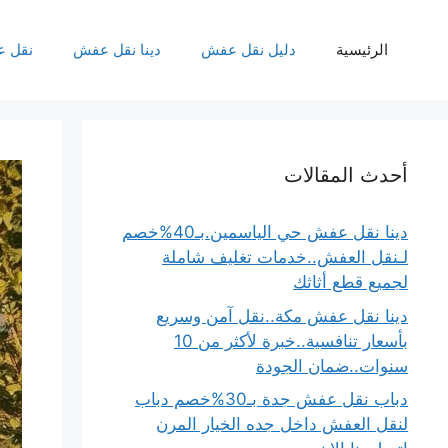
نتقل
لى
الرئيسية
دليل نقل عفش
دينا نقل عفش
نقل 
لمحتوى
أحدث المقالات
دينا نقل عفش حي الياسمين.بـ40%خصم
لـنقل العفش..خدمات تغليف شاملة
لجميع قطع أثاثك
دينا نقل عفش مكة..نقل آمن وسريع
بأسعار تنافسية..خبرة لأكثر من 10
سنوات..ضمان الجودة
دباب نقل عفش جدة بـ30%خصم دباب
لنقل العفش داخل جده الخيار المرن