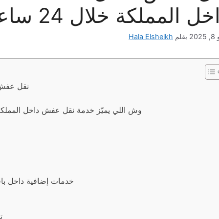
ل المملكة خلال 24 ساعة – أين ما كنت نوصلك
202
بقلم
Hala Elsheikh
نقل عفش د
وش اللي يميّز خدمة نقل عفش داخل المملكة
خدمات إضافية داخل با
️