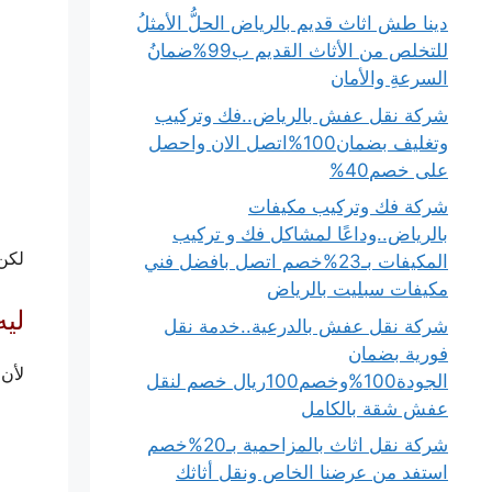
دينا طش اثاث قديم بالرياض الحلُّ الأمثلُ
للتخلص من الأثاث القديم ب99%ضمانُ
السرعةِ والأمان
شركة نقل عفش بالرياض..فك وتركيب
وتغليف بضمان100%اتصل الان واحصل
على خصم40%
شركة فك وتركيب مكيفات
بالرياض..وداعًا لمشاكل فك و تركيب
لكن
المكيفات بـ23%خصم اتصل بافضل فني
مكيفات سبليت بالرياض
ليه
شركة نقل عفش بالدرعية..خدمة نقل
فورية بضمان
لأن 
الجودة100%وخصم100ريال خصم لنقل
عفش شقة بالكامل
شركة نقل اثاث بالمزاحمية بـ20%خصم
استفد من عرضنا الخاص ونقل أثاثك