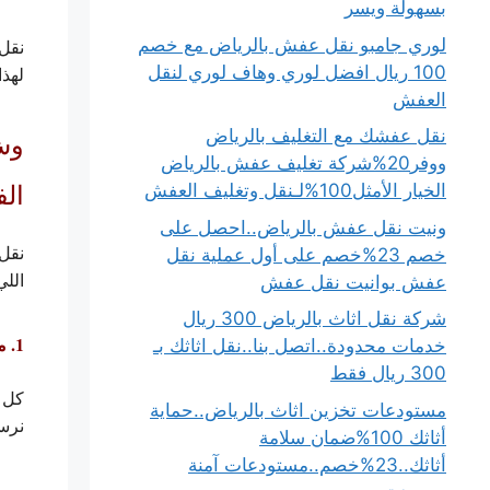
بسهولة ويسر
لوري جامبو نقل عفش بالرياض مع خصم
نقل 
100 ريال افضل لوري وهاف لوري لنقل
لهذ
العفش
نقل عفشك مع التغليف بالرياض
وش
ووفر20%شركة تغليف عفش بالرياض
ال
الخيار الأمثل100%لـنقل وتغليف العفش
ونيت نقل عفش بالرياض..احصل على
نقل
خصم 23%خصم على أول عملية نقل
اللي
عفش بوانيت نقل عفش
شركة نقل اثاث بالرياض 300 ريال
1. معاينة ميدانية مجانية قبل التنفيذ
خدمات محدودة..اتصل بنا..نقل اثاثك بـ
300 ريال فقط
كل م
مستودعات تخزين اثاث بالرياض..حماية
نرسل
أثاثك 100%ضمان سلامة
أثاثك..23%خصم..مستودعات آمنة