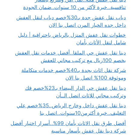
تنافسية..خبرة لأكثر من 10 سنوات..ضمان الجودة
دباب نقل عفش جدة بـ30%خصم دباب لنقل العفش
داخل جده الخيار المرن اتصل بنا الان
خطوات نقل عفش المنزل بالرياض باحترافية | دليل
شامل لنقل الأثاث بأمان
دينا نقل عفش حي الملقا..أفضل خدمات نقل العفش
بخصم 100ريال مع تركيب مجاني للعفش
شركة نقل اثاث بجدة بـ40%خصم خدمات متكاملة
وموثوقة 100% اتصل بنا الان
دينا نقل عفش حي الدار البيضاء بـ23%خصم فك
وتركيب مجاني للاثاث اتصل الــأن
دينا نقل عفش داخل وخارج الرياض..35%خصم علي
التغليف..خبرة أكثرمن10سنوات..اتصل بنا
أفضل طرق نقل الاثاث بأمان 99%..أسرار اختيار أفضل
شركة دينا نقل عفش بأسعار مناسبة