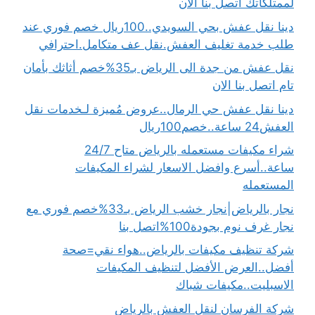
لممتلكاتك اتصل بنا الان
دينا نقل عفش بحي السويدي..100ريال خصم فوري عند
طلب خدمة تغليف العفش.نقل عف متكامل.احترافي
نقل عفش من جدة الى الرياض بـ35%خصم أثاثك بأمان
تام اتصل بنا الان
دينا نقل عفش حي الرمال..عروض مُميزة لـخدمات نقل
العفش24 ساعة..خصم100ريال
شراء مكيفات مستعمله بالرياض متاح 24/7
ساعة..أسرع وافضل الاسعار لشراء المكيفات
المستعمله
نجار بالرياض|نجار خشب الرياض بـ33%خصم فوري مع
نجار غرف نوم بجودة100%اتصل بنا
شركة تنظيف مكيفات بالرياض..هواء نقي=صحة
أفضل..العرض الأفضل لتنظيف المكيفات
الاسبليت..مكيفات شباك
شركة الفرسان لنقل العفش بالرياض