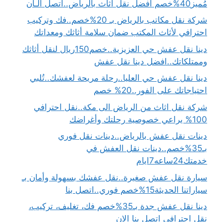
مُميز40%خصم افضل نقل اثاث بالرياض..اتصل الـأن
شركة نقل مكاتب بالرياض بـ 20%خصم..فك وتركيب
احترافي لأثاث المكتب ضمان سلامة أثاثك ومعداتك
دينا نقل عفش حي العزيزية..خصم150ريال لنقل أثاثك
وممتلكاتك..افضل دينا نقل عفش
دينا نقل عفش حي العليا..رحلة مريحة لعفشك..تُلبي
احتياجاتك على الفور..20% خصم
شركة نقل اثاث من الرياض الى مكة..نقل احترافي
100% يراعي خصوصية رحلتك وأغراضك
دينات نقل عفش بالرياض..دينات نقل فوري
بـ35%خصم..دينات نقل العفش في
خدمتك24ساعه7ايام
سيارة نقل عفش صغيرة..نقل عفشك بسهولة وأمان بـ
سياراتنا الحديثة15%خصم فوري..اتصل بنا
دينا نقل عفش جدة بـ35%خصم فك، تغليف، تركيب،
نقل احترافي اتصل بنا الان