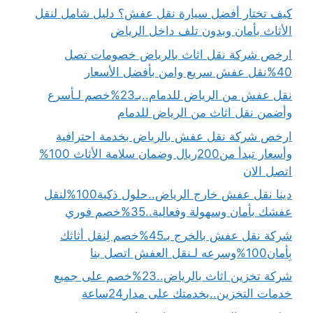
كيف تختار أفضل سيارة نقل عفش؟ دليل شامل لنقل
الأثاث بأمان وبدون تلف داخل الرياض
ارخص شركة نقل اثاث بالرياض خصومات تصل
40%نقل عفش سريع وامن بأفضل الأسعار
نقل عفش من الرياض للدمام..بـ23%خصم لـأسرع
وأضمن نقل اثاث من الرياض للدمام
ارخص شركة نقل عفش بالرياض بخدمة احترافية
وأسعار تبدأ من200ريال وضمان سلامة الأثاث 100%
اتصل الان
دينا نقل عفش خارج الرياض..حلول ذكية100%لنقل
عفشك بأمان وسهولة وفعالية..35%خصم فوري
شركة نقل عفش بالخرج بـ45%خصم لِنقل أثاثك
بِأمان100%وسرعه لـنقل العفش اتصل بنا
شركة تخزين اثاث بالرياض..23%خصم على جميع
خدمات التخزين..بخدمتك على مدار24ساعة