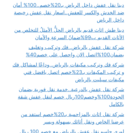
دينا نقل عفش داخل الرياض بـ20%خصم..100% أمان
ضد الخدش والكسر للعفش..اسعار نقل عفش رخيصة
داخل الرياض
دينا طش اثاث قديم بالرياض الحلُّ الأمثلُ للتخلص من
الأثاث القديم ب99%ضمانُ السرعةِ والأمان
شركة نقل عفش بالرياض..فك وتركيب وتغليف
بضمان100%اتصل الان واحصل على خصم40%
شركة فك وتركيب مكيفات بالرياض..وداعًا لمشاكل فك
و تركيب المكيفات بـ23%خصم اتصل بافضل فني
مكيفات سبليت بالرياض
شركة نقل عفش بالدرعية..خدمة نقل فورية بضمان
الجودة100%وخصم100ريال خصم لنقل عفش شقة
بالكامل
شركة نقل اثاث بالمزاحمية بـ20%خصم استفد من
عرضنا الخاص ونقل أثاثك بسهولة ويسر
لوري جامبو نقل عفش بالرياض مع خصم 100 ريال