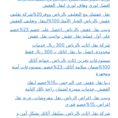
افضل لوري وهاف لوري لنقل العفش
نقل عفشك مع التغليف بالرياض ووفر20%شركة تغليف
عفش بالرياض الخيار الأمثل100%لـنقل وتغليف العفش
ونيت نقل عفش بالرياض..احصل على خصم 23%خصم
على أول عملية نقل عفش بوانيت نقل عفش
شركة نقل اثاث بالرياض 300 ريال خدمات
محدودة..اتصل بنا..نقل اثاثك بـ 300 ريال فقط
مستودعات تخزين اثاث بالرياض..حماية أثاثك
100%ضمان سلامة أثاثك..23%خصم..مستودعات آمنة
ومجهزة
دينا نقل عفش حي النرجس بـ15%خصم لـفك
العفش..خدمات مميزة لضمان راحة بالك التامة
ونيت نقل اغراض الرياض..نقل مفروشات..عربة نقل
اغراض..15%خصم فوري
شركة نقل اثاث بالرياض..ستُنقل أثاثك بِشكلٍ آمن و