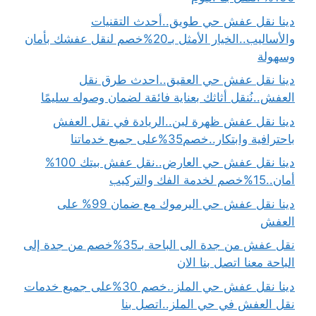
دينا نقل عفش حي طويق..أحدث التقنيات
والأساليب..الخيار الأمثل بـ20%خصم لنقل عفشك بأمان
وسهولة
دينا نقل عفش حي العقيق..احدث طرق نقل
العفش..نُنقل أثاثك بعناية فائقة لضمان وصوله سليمًا
دينا نقل عفش ظهرة لبن..الريادة في نقل العفش
باحترافية وابتكار..خصم35%على جميع خدماتنا
دينا نقل عفش حي العارض..نقل عفش بيتك 100%
أمان..15%خصم لخدمة الفك والتركيب
دينا نقل عفش حي اليرموك مع ضمان 99% على
العفش
نقل عفش من جدة الى الباحة بـ35%خصم من جدة إلى
الباحة معنا اتصل بنا الان
دينا نقل عفش حي الملز..خصم 30%على جميع خدمات
نقل العفش في حي الملز..اتصل بنا