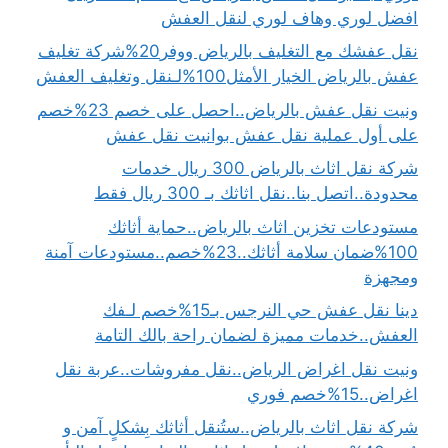
افضل لوري وهاف لوري لنقل العفش
نقل عفشك مع التغليف بالرياض ووفر20%شركة تغليف
عفش بالرياض الخيار الأمثل100%لـنقل وتغليف العفش
ونيت نقل عفش بالرياض..احصل على خصم 23%خصم
على أول عملية نقل عفش بوانيت نقل عفش
شركة نقل اثاث بالرياض 300 ريال خدمات
محدودة..اتصل بنا..نقل اثاثك بـ 300 ريال فقط
مستودعات تخزين اثاث بالرياض..حماية أثاثك
100%ضمان سلامة أثاثك..23%خصم..مستودعات آمنة
ومجهزة
دينا نقل عفش حي النرجس بـ15%خصم لـفك
العفش..خدمات مميزة لضمان راحة بالك التامة
ونيت نقل اغراض الرياض..نقل مفروشات..عربة نقل
اغراض..15%خصم فوري
شركة نقل اثاث بالرياض..ستُنقل أثاثك بِشكلٍ آمن و