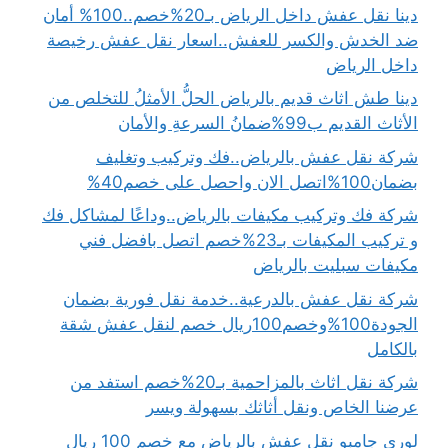
دينا نقل عفش داخل الرياض بـ20%خصم..100% أمان
ضد الخدش والكسر للعفش..اسعار نقل عفش رخيصة
داخل الرياض
دينا طش اثاث قديم بالرياض الحلُّ الأمثلُ للتخلص من
الأثاث القديم ب99%ضمانُ السرعةِ والأمان
شركة نقل عفش بالرياض..فك وتركيب وتغليف
بضمان100%اتصل الان واحصل على خصم40%
شركة فك وتركيب مكيفات بالرياض..وداعًا لمشاكل فك
و تركيب المكيفات بـ23%خصم اتصل بافضل فني
مكيفات سبليت بالرياض
شركة نقل عفش بالدرعية..خدمة نقل فورية بضمان
الجودة100%وخصم100ريال خصم لنقل عفش شقة
بالكامل
شركة نقل اثاث بالمزاحمية بـ20%خصم استفد من
عرضنا الخاص ونقل أثاثك بسهولة ويسر
لوري جامبو نقل عفش بالرياض مع خصم 100 ريال