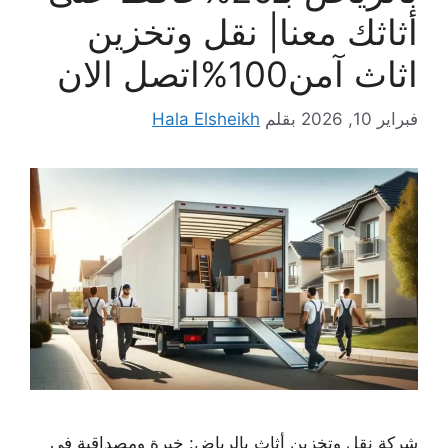
أثاثك معنا| نقل وتخزين
اثاث آمن100%اتصل الان
فبراير 10, 2026
بقلم
Hala Elsheikh
شركة نقل وتخزين أثاث بالرياض: خبرة ومصداقية في