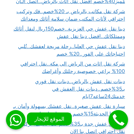
مُميز40%خصم افضل نقل اثاث بالرياض..اتصل الـأن
شركة نقل مكاتب بالرياض بـ 20%خصم..فك وتركيب
احترافي لأثاث المكتب ضمان سلامة أثاثك ومعداتك
دينا نقل عفش حي العزيزية..خصم150ريال لنقل أثاثك
وممتلكاتك..افضل دينا نقل عفش
دينا نقل عفش حي العليا..رحلة مريحة لعفشك..تُلبي
احتياجاتك على الفور..20% خصم
شركة نقل اثاث من الرياض الى مكة..نقل احترافي
100% يراعي خصوصية رحلتك وأغراضك
دينات نقل عفش بالرياض..دينات نقل فوري
بـ35%خصم..دينات نقل العفش في
خدمتك24ساعه7ايام
سيارة نقل عفش صغيرة..نقل عفشك بسهولة وأمان بـ
سياراتنا الحديثة15%خصم فوري..اتصل بنا
دينا نقل عفش جدة بـ35%خصم فك، تغليف، تركيب،
نقل احترافي اتصل بنا الان