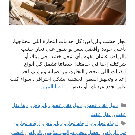
نجار خشب بالرياض: كل خدمات النجارة اللي بتحتاجها،
بأعلى جودة وأفضل سعر لو بتدور على نجار خشب
بالرياض عشان تقوم بأي شغل خشب في بيتك أو
شركتك، إحنا في خدمتك! خدماتنا تشمل كل أنواع
الفنيات اللي بتخص النجارة، من صيانة وترميم، لحد
إعداد وتجهيز القطع الخشبية بشكل احترافي. سواء كنت
عايز تجدد غرفتك، أو تعيش …
اقرأ المزيد
التصنيفات
دليل نقل عفش
,
دليل نقل عفش بالرياض
,
دينا نقل
عفش
,
نقل عفش
الوسوم
ارقام نجارين
,
ارقام نجارين بالرياض
,
ارقام نجارين
في الرياض
,
افضل محل دواليب ملابس بالرياض
,
افضل