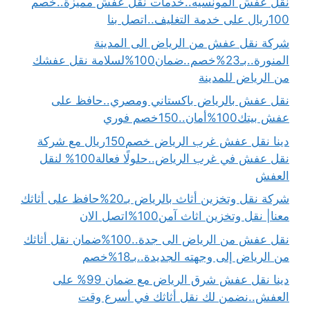
نقل عفش المونسيه..خدمات نقل عفش مميزة..خصم
100ريال على خدمة التغليف..اتصل بنا
شركة نقل عفش من الرياض الى المدينة
المنورة..بـ23%خصم..ضمان100%لسلامة نقل عفشك
من الرياض للمدينة
نقل عفش بالرياض باكستاني ومصري..حافظ على
عفش بيتك100%أمان..150خصم فوري
دينا نقل عفش غرب الرياض خصم150ريال مع شركة
نقل عفش في غرب الرياض..حلولًا فعالة100% لنقل
العفش
شركة نقل وتخزين أثاث بالرياض بـ20%حافظ على أثاثك
معنا| نقل وتخزين اثاث آمن100%اتصل الان
نقل عفش من الرياض الى جدة..100%ضمان نقل أثاثك
من الرياض إلى وجهته الجديدة..بـ18%خصم
دينا نقل عفش شرق الرياض مع ضمان 99% على
العفش..نضمن لك نقل أثاثك في أسرع وقت