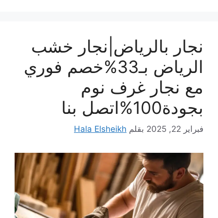
نجار بالرياض|نجار خشب
الرياض بـ33%خصم فوري
مع نجار غرف نوم
بجودة100%اتصل بنا
فبراير 22, 2025
بقلم
Hala Elsheikh