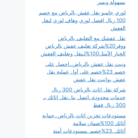
بسهولة ويسر
لوري جامبو نقل عفش بالرياض مع خصم
100 ريال افضل لوري وهاف لوري لنقل
العفش
نقل عفشك مع التغليف بالرياض
ووفر20%شركة تغليف عفش بالرياض
الخيار الأمثل100%لـنقل وتغليف العفش
ونيت نقل عفش بالرياض..احصل على
خصم 23%خصم على أول عملية نقل
عفش بوانيت نقل عفش
شركة نقل اثاث بالرياض 300 ريال
خدمات محدودة..اتصل بنا..نقل اثاثك بـ
300 ريال فقط
مستودعات تخزين اثاث بالرياض..حماية
أثاثك 100%ضمان سلامة
أثاثك..23%خصم..مستودعات آمنة