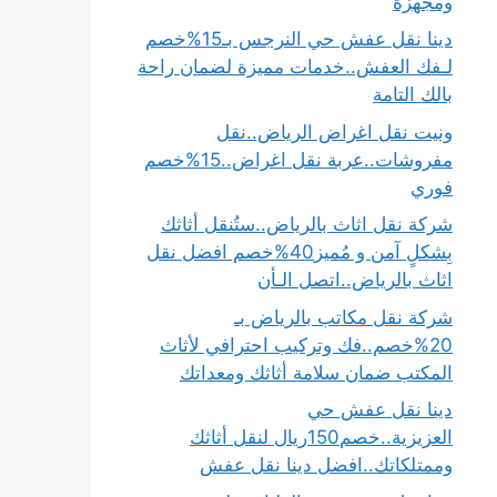
ومجهزة
دينا نقل عفش حي النرجس بـ15%خصم
لـفك العفش..خدمات مميزة لضمان راحة
بالك التامة
ونيت نقل اغراض الرياض..نقل
مفروشات..عربة نقل اغراض..15%خصم
فوري
شركة نقل اثاث بالرياض..ستُنقل أثاثك
بِشكلٍ آمن و مُميز40%خصم افضل نقل
اثاث بالرياض..اتصل الـأن
شركة نقل مكاتب بالرياض بـ
20%خصم..فك وتركيب احترافي لأثاث
المكتب ضمان سلامة أثاثك ومعداتك
دينا نقل عفش حي
العزيزية..خصم150ريال لنقل أثاثك
وممتلكاتك..افضل دينا نقل عفش