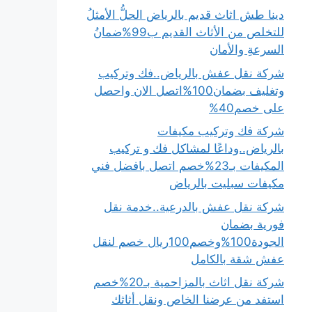
دينا طش اثاث قديم بالرياض الحلُّ الأمثلُ
للتخلص من الأثاث القديم ب99%ضمانُ
السرعةِ والأمان
شركة نقل عفش بالرياض..فك وتركيب
وتغليف بضمان100%اتصل الان واحصل
على خصم40%
شركة فك وتركيب مكيفات
بالرياض..وداعًا لمشاكل فك و تركيب
المكيفات بـ23%خصم اتصل بافضل فني
مكيفات سبليت بالرياض
شركة نقل عفش بالدرعية..خدمة نقل
فورية بضمان
الجودة100%وخصم100ريال خصم لنقل
عفش شقة بالكامل
شركة نقل اثاث بالمزاحمية بـ20%خصم
استفد من عرضنا الخاص ونقل أثاثك