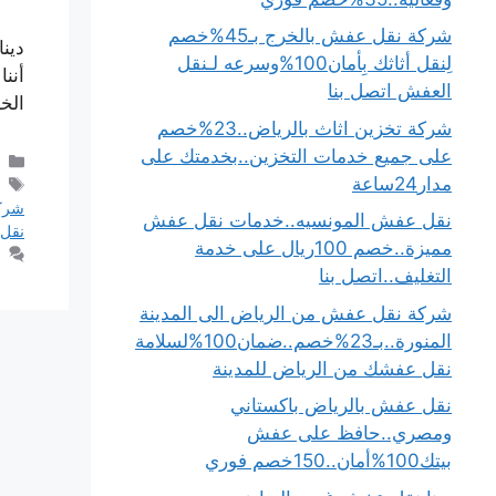
شركة نقل عفش بالخرج بـ45%خصم
دين
لِنقل أثاثك بِأمان100%وسرعه لـنقل
أنن
العفش اتصل بنا
الخ
شركة تخزين اثاث بالرياض..23%خصم
على جميع خدمات التخزين..بخدمتك على
مدار24ساعة
شرك
نقل عفش المونسيه..خدمات نقل عفش
نقل
مميزة..خصم 100ريال على خدمة
التغليف..اتصل بنا
شركة نقل عفش من الرياض الى المدينة
المنورة..بـ23%خصم..ضمان100%لسلامة
نقل عفشك من الرياض للمدينة
نقل عفش بالرياض باكستاني
ومصري..حافظ على عفش
بيتك100%أمان..150خصم فوري