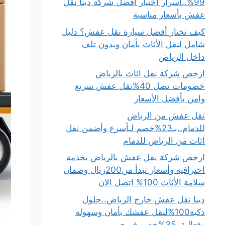
99%..أسرار اختيار أفضل شركة دينا نقل
عفش بأسعار مناسبة
كيف تختار أفضل سيارة نقل عفش؟ دليل
شامل لنقل الأثاث بأمان وبدون تلف
داخل الرياض
ارخص شركة نقل اثاث بالرياض
خصومات تصل 40%نقل عفش سريع
وامن بأفضل الأسعار
نقل عفش من الرياض
للدمام..بـ23%خصم لـأسرع وأضمن نقل
اثاث من الرياض للدمام
ارخص شركة نقل عفش بالرياض بخدمة
احترافية وأسعار تبدأ من200ريال وضمان
سلامة الأثاث 100% اتصل الان
دينا نقل عفش خارج الرياض..حلول
ذكية100%لنقل عفشك بأمان وسهولة
وفعالية..35%خصم فوري