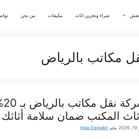
عفش
شراء وتخزين اثاث
مكيفات
من نحن
تواص
ل مكاتب بالرياض
شر
ثاث المكتب ضمان سلامة أثاثك 
202
بقلم
Hala Elsheikh