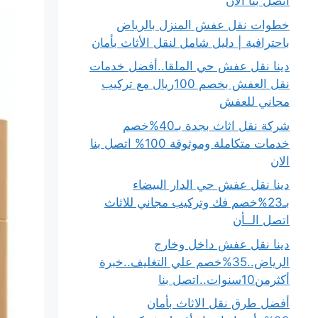
اتصل بنا الان
خطوات نقل عفش المنزل بالرياض
باحترافية | دليل شامل لنقل الأثاث بأمان
دينا نقل عفش حي الملقا..أفضل خدمات
نقل العفش بخصم 100ريال مع تركيب
مجاني للعفش
شركة نقل اثاث بجدة بـ40%خصم
خدمات متكاملة وموثوقة 100% اتصل بنا
الان
دينا نقل عفش حي الدار البيضاء
بـ23%خصم فك وتركيب مجاني للاثاث
اتصل الــأن
دينا نقل عفش داخل وخارج
الرياض..35%خصم علي التغليف..خبرة
أكثرمن10سنوات..اتصل بنا
أفضل طرق نقل الاثاث بأمان