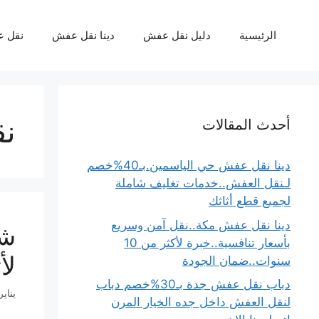
نتقل
لى
الرئيسية
دليل نقل عفش
دينا نقل عفش
نقل 
لمحتوى
نق
أحدث المقالات
دينا نقل عفش حي الياسمين.بـ40%خصم
لـنقل العفش..خدمات تغليف شاملة
لجميع قطع أثاثك
دينا نقل عفش مكة..نقل آمن وسريع
بأسعار تنافسية..خبرة لأكثر من 10
لأ
سنوات..ضمان الجودة
دباب نقل عفش جدة بـ30%خصم دباب
يناير 19, 6
لنقل العفش داخل جده الخيار المرن