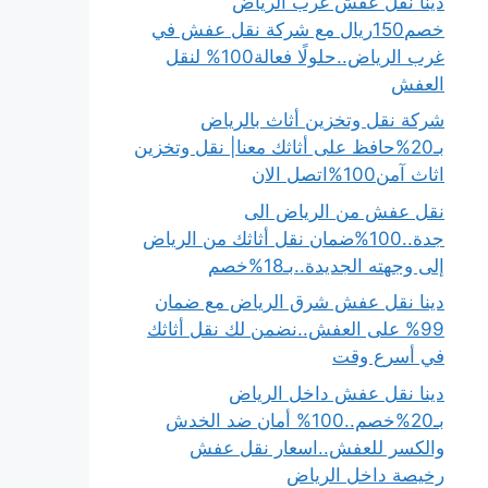
دينا نقل عفش غرب الرياض
خصم150ريال مع شركة نقل عفش في
غرب الرياض..حلولًا فعالة100% لنقل
العفش
شركة نقل وتخزين أثاث بالرياض
بـ20%حافظ على أثاثك معنا| نقل وتخزين
اثاث آمن100%اتصل الان
نقل عفش من الرياض الى
جدة..100%ضمان نقل أثاثك من الرياض
إلى وجهته الجديدة..بـ18%خصم
دينا نقل عفش شرق الرياض مع ضمان
99% على العفش..نضمن لك نقل أثاثك
في أسرع وقت
دينا نقل عفش داخل الرياض
بـ20%خصم..100% أمان ضد الخدش
والكسر للعفش..اسعار نقل عفش
رخيصة داخل الرياض