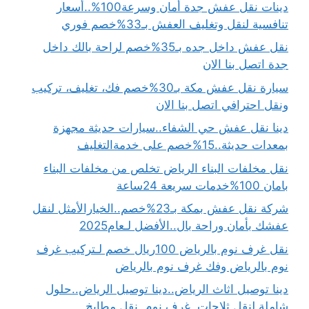
دينات نقل عفش جدة أمان وسرعة100%..أسعار
تنافسية لنقل وتغليف العفش بـ33%خصم فوري
نقل عفش داخل جده بـ35%خصم لراحة بالك داخل
جدة اتصل بنا الان
سيارة نقل عفش مكة بـ30%خصم فك، تغليف، تركيب
ونقل احترافي اتصل بنا الان
دينا نقل عفش حي الشفاء..سيارات حديثة مجهزة
بمعدات حديثة..15%خصم على خدمةالتغليف
نقل مخلفات البناء الرياض تخلص من مخلفات البناء
بامان 100%خدمات سريعة 24ساعة
شركة نقل عفش بمكة بـ23%خصم..الخيارالأمثل لنقل
عفشك بأمان وراحة بال..الأفضل لـعام2025
نقل غرف نوم بالرياض 100ريال خصم لـتركيب غرف
نوم بالرياض وفك غرف نوم بالرياض
دينا توصيل اثاث الرياض..دينا توصيل الرياض..حلول
شاملة لنقل ثلاجات..غرف نوم..نقل مطابخ