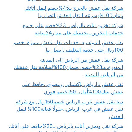
شركة نقل عفش بالخرج بـ45%خصم لِنقل أثاثك
بِأمان100%وسرعه لـنقل العفش اتصل بنا
شركة تخزين اثاث بالرياض..23%خصم على جميع
خدمات التخزين..بخدمتك على مدار24ساعة
نقل عفش المونسيه..خدمات نقل عفش مميزة..خصم
100ريال على خدمة التغليف..اتصل بنا
شركة نقل عفش من الرياض الى المدينة
المنورة..بـ23%خصم..ضمان100%لسلامة نقل عفشك
من الرياض للمدينة
نقل عفش بالرياض باكستاني ومصري..حافظ على
عفش بيتك100%أمان..150خصم فوري
دينا نقل عفش غرب الرياض خصم150ريال مع شركة
نقل عفش في غرب الرياض..حلولًا فعالة100% لنقل
العفش
شركة نقل وتخزين أثاث بالرياض بـ20%حافظ على أثاثك