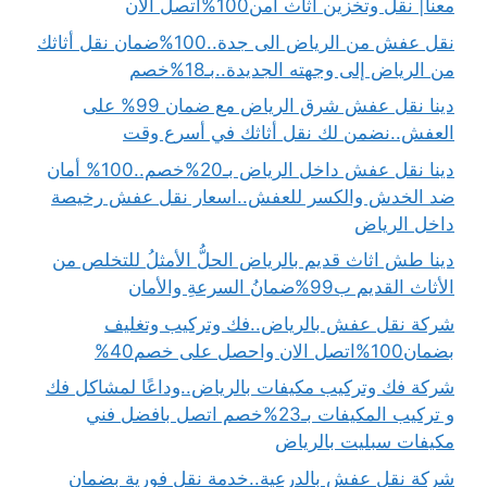
معنا| نقل وتخزين اثاث آمن100%اتصل الان
نقل عفش من الرياض الى جدة..100%ضمان نقل أثاثك
من الرياض إلى وجهته الجديدة..بـ18%خصم
دينا نقل عفش شرق الرياض مع ضمان 99% على
العفش..نضمن لك نقل أثاثك في أسرع وقت
دينا نقل عفش داخل الرياض بـ20%خصم..100% أمان
ضد الخدش والكسر للعفش..اسعار نقل عفش رخيصة
داخل الرياض
دينا طش اثاث قديم بالرياض الحلُّ الأمثلُ للتخلص من
الأثاث القديم ب99%ضمانُ السرعةِ والأمان
شركة نقل عفش بالرياض..فك وتركيب وتغليف
بضمان100%اتصل الان واحصل على خصم40%
شركة فك وتركيب مكيفات بالرياض..وداعًا لمشاكل فك
و تركيب المكيفات بـ23%خصم اتصل بافضل فني
مكيفات سبليت بالرياض
شركة نقل عفش بالدرعية..خدمة نقل فورية بضمان