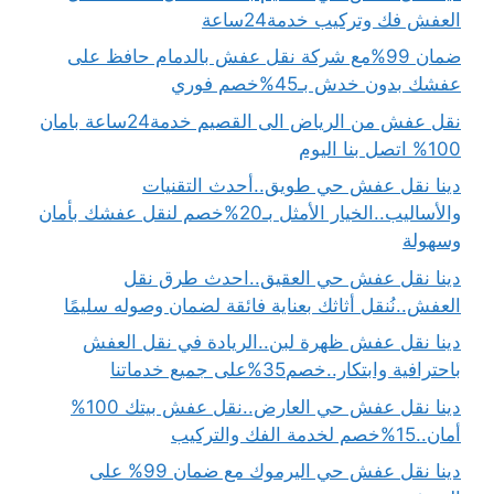
العفش فك وتركيب خدمة24ساعة
ضمان 99%مع شركة نقل عفش بالدمام حافظ على
عفشك بدون خدش بـ45%خصم فوري
نقل عفش من الرياض الى القصيم خدمة24ساعة بامان
100% اتصل بنا اليوم
دينا نقل عفش حي طويق..أحدث التقنيات
والأساليب..الخيار الأمثل بـ20%خصم لنقل عفشك بأمان
وسهولة
دينا نقل عفش حي العقيق..احدث طرق نقل
العفش..نُنقل أثاثك بعناية فائقة لضمان وصوله سليمًا
دينا نقل عفش ظهرة لبن..الريادة في نقل العفش
باحترافية وابتكار..خصم35%على جميع خدماتنا
دينا نقل عفش حي العارض..نقل عفش بيتك 100%
أمان..15%خصم لخدمة الفك والتركيب
دينا نقل عفش حي اليرموك مع ضمان 99% على