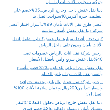
وتركيب مجاني للاثاث اتصل الــأن
دينا نقل عفش داخل وخارج الرياض..35%خصم علي
التغليف..خبرة أكثرمن10سنوات..اتصل بنا
أفضل طرق نقل الاثاث بأمان 99%..أسرار اختيار أفضل
شركة دينا نقل عفش بأسعار مناسبة
كيف تختار أفضل سيارة نقل عفش؟ دليل شامل لنقل
الأثاث بأمان وبدون تلف داخل الرياض
ارخص شركة نقل اثاث بالرياض خصومات تصل
40%نقل عفش سريع وامن بأفضل الأسعار
نقل عفش من الرياض للدمام..بـ23%خصم لـأسرع
وأضمن نقل اثاث من الرياض للدمام
ارخص شركة نقل عفش بالرياض بخدمة احترافية
وأسعار تبدأ من200ريال وضمان سلامة الأثاث 100%
اتصل الان
دينا نقل عفش خارج الرياض..حلول ذكية100%لنقل
عفشك بأمان وسهولة وفعالية..35%خصم فوري