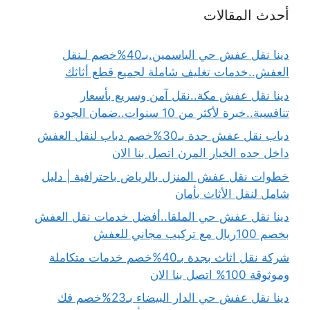
أحدث المقالات
دينا نقل عفش حي الياسمين.بـ40%خصم لـنقل
العفش..خدمات تغليف شاملة لجميع قطع أثاثك
دينا نقل عفش مكة..نقل آمن وسريع بأسعار
تنافسية..خبرة لأكثر من 10 سنوات..ضمان الجودة
دباب نقل عفش جدة بـ30%خصم دباب لنقل العفش
داخل جده الخيار المرن اتصل بنا الان
خطوات نقل عفش المنزل بالرياض باحترافية | دليل
شامل لنقل الأثاث بأمان
دينا نقل عفش حي الملقا..أفضل خدمات نقل العفش
بخصم 100ريال مع تركيب مجاني للعفش
شركة نقل اثاث بجدة بـ40%خصم خدمات متكاملة
وموثوقة 100% اتصل بنا الان
دينا نقل عفش حي الدار البيضاء بـ23%خصم فك