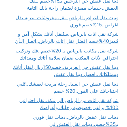
دينا نقل عفش حي النرجس بـ15%خصم لـفك
العفش..خدمات مميزة لضمان راحة بالك التامة
ونيت نقل اغراض الرياض..نقل مفروشات..عربة نقل
اغراض..15%خصم فوري
شركة نقل اثاث بالرياض..ستُنقل أثاثك بِشكلٍ آمن و
مُميز40%خصم افضل نقل اثاث بالرياض..اتصل الـأن
شركة نقل مكاتب بالرياض بـ 20%خصم..فك وتركيب
احترافي لأثاث المكتب ضمان سلامة أثاثك ومعداتك
دينا نقل عفش حي العزيزية..خصم150ريال لنقل أثاثك
وممتلكاتك..افضل دينا نقل عفش
دينا نقل عفش حي العليا..رحلة مريحة لعفشك..تُلبي
احتياجاتك على الفور..20% خصم
شركة نقل اثاث من الرياض الى مكة..نقل احترافي
100% يراعي خصوصية رحلتك وأغراضك
دينات نقل عفش بالرياض..دينات نقل فوري
بـ35%خصم..دينات نقل العفش في