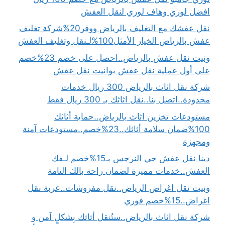
افضل لوري وهاف لوري لنقل العفش
نقل عفشك مع التغليف بالرياض ووفر20%شركة تغليف
عفش بالرياض الخيار الأمثل100%لـنقل وتغليف العفش
ونيت نقل عفش بالرياض..احصل على خصم 23%خصم
على أول عملية نقل عفش بوانيت نقل عفش
شركة نقل اثاث بالرياض 300 ريال خدمات
محدودة..اتصل بنا..نقل اثاثك بـ 300 ريال فقط
مستودعات تخزين اثاث بالرياض..حماية أثاثك
100%ضمان سلامة أثاثك..23%خصم..مستودعات آمنة
ومجهزة
دينا نقل عفش حي النرجس بـ15%خصم لـفك
العفش..خدمات مميزة لضمان راحة بالك التامة
ونيت نقل اغراض الرياض..نقل مفروشات..عربة نقل
اغراض..15%خصم فوري
شركة نقل اثاث بالرياض..ستُنقل أثاثك بِشكلٍ آمن و