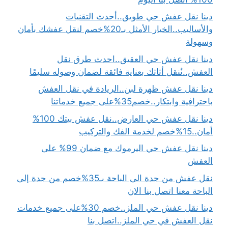
دينا نقل عفش حي طويق..أحدث التقنيات
والأساليب..الخيار الأمثل بـ20%خصم لنقل عفشك بأمان
وسهولة
دينا نقل عفش حي العقيق..احدث طرق نقل
العفش..نُنقل أثاثك بعناية فائقة لضمان وصوله سليمًا
دينا نقل عفش ظهرة لبن..الريادة في نقل العفش
باحترافية وابتكار..خصم35%على جميع خدماتنا
دينا نقل عفش حي العارض..نقل عفش بيتك 100%
أمان..15%خصم لخدمة الفك والتركيب
دينا نقل عفش حي اليرموك مع ضمان 99% على
العفش
نقل عفش من جدة الى الباحة بـ35%خصم من جدة إلى
الباحة معنا اتصل بنا الان
دينا نقل عفش حي الملز..خصم 30%على جميع خدمات
نقل العفش في حي الملز..اتصل بنا