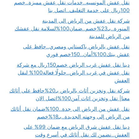
نقل عفش المونسيه..خدمات نقل عفش مميزة..خصم
100ريال على خدمة التغليف..اتصل بنا
شركة نقل عفش من الرياض الى المدينة
المنورة..بـ23%خصم..ضمان100%لسلامة نقل عفشك
من الرياض للمدينة
نقل عفش بالرياض باكستاني ومصري..حافظ على
عفش بيتك100%أمان..150خصم فوري
دينا نقل عفش غرب الرياض خصم150ريال مع شركة
نقل عفش في غرب الرياض..حلولًا فعالة100% لنقل
العفش
شركة نقل وتخزين أثاث بالرياض بـ20%حافظ على أثاثك
معنا| نقل وتخزين اثاث آمن100%اتصل الان
نقل عفش من الرياض الى جدة..100%ضمان نقل أثاثك
من الرياض إلى وجهته الجديدة..بـ18%خصم
دينا نقل عفش شرق الرياض مع ضمان 99% على
العفش..نضمن لك نقل أثاثك في أسرع وقت