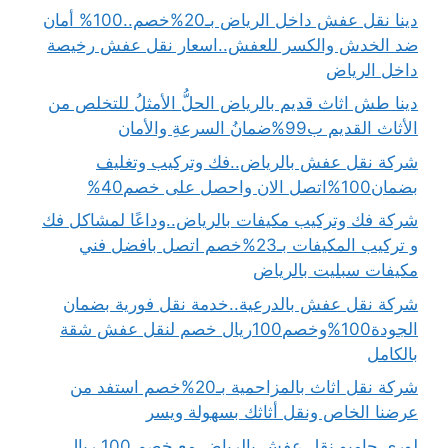
دينا نقل عفش داخل الرياض بـ20%خصم..100% أمان
ضد الخدش والكسر للعفش..اسعار نقل عفش رخيصة
داخل الرياض
دينا طش اثاث قديم بالرياض الحلُّ الأمثلُ للتخلص من
الأثاث القديم ب99%ضمانُ السرعةِ والأمان
شركة نقل عفش بالرياض..فك وتركيب وتغليف
بضمان100%اتصل الان واحصل على خصم40%
شركة فك وتركيب مكيفات بالرياض..وداعًا لمشاكل فك
و تركيب المكيفات بـ23%خصم اتصل بافضل فني
مكيفات سبليت بالرياض
شركة نقل عفش بالدرعية..خدمة نقل فورية بضمان
الجودة100%وخصم100ريال خصم لنقل عفش شقة
بالكامل
شركة نقل اثاث بالمزاحمية بـ20%خصم استفد من
عرضنا الخاص ونقل أثاثك بسهولة ويسر
لوري جامبو نقل عفش بالرياض مع خصم 100 ريال