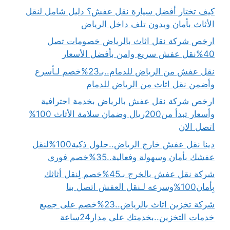
كيف تختار أفضل سيارة نقل عفش؟ دليل شامل لنقل
الأثاث بأمان وبدون تلف داخل الرياض
ارخص شركة نقل اثاث بالرياض خصومات تصل
40%نقل عفش سريع وامن بأفضل الأسعار
نقل عفش من الرياض للدمام..بـ23%خصم لـأسرع
وأضمن نقل اثاث من الرياض للدمام
ارخص شركة نقل عفش بالرياض بخدمة احترافية
وأسعار تبدأ من200ريال وضمان سلامة الأثاث 100%
اتصل الان
دينا نقل عفش خارج الرياض..حلول ذكية100%لنقل
عفشك بأمان وسهولة وفعالية..35%خصم فوري
شركة نقل عفش بالخرج بـ45%خصم لِنقل أثاثك
بِأمان100%وسرعه لـنقل العفش اتصل بنا
شركة تخزين اثاث بالرياض..23%خصم على جميع
خدمات التخزين..بخدمتك على مدار24ساعة