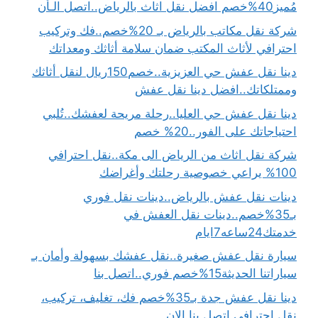
مُميز40%خصم افضل نقل اثاث بالرياض..اتصل الـأن
شركة نقل مكاتب بالرياض بـ 20%خصم..فك وتركيب
احترافي لأثاث المكتب ضمان سلامة أثاثك ومعداتك
دينا نقل عفش حي العزيزية..خصم150ريال لنقل أثاثك
وممتلكاتك..افضل دينا نقل عفش
دينا نقل عفش حي العليا..رحلة مريحة لعفشك..تُلبي
احتياجاتك على الفور..20% خصم
شركة نقل اثاث من الرياض الى مكة..نقل احترافي
100% يراعي خصوصية رحلتك وأغراضك
دينات نقل عفش بالرياض..دينات نقل فوري
بـ35%خصم..دينات نقل العفش في
خدمتك24ساعه7ايام
سيارة نقل عفش صغيرة..نقل عفشك بسهولة وأمان بـ
سياراتنا الحديثة15%خصم فوري..اتصل بنا
دينا نقل عفش جدة بـ35%خصم فك، تغليف، تركيب،
نقل احترافي اتصل بنا الان