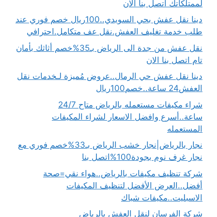
لممتلكاتك اتصل بنا الان
دينا نقل عفش بحي السويدي..100ريال خصم فوري عند
طلب خدمة تغليف العفش.نقل عف متكامل.احترافي
نقل عفش من جدة الى الرياض بـ35%خصم أثاثك بأمان
تام اتصل بنا الان
دينا نقل عفش حي الرمال..عروض مُميزة لـخدمات نقل
العفش24 ساعة..خصم100ريال
شراء مكيفات مستعمله بالرياض متاح 24/7
ساعة..أسرع وافضل الاسعار لشراء المكيفات
المستعمله
نجار بالرياض|نجار خشب الرياض بـ33%خصم فوري مع
نجار غرف نوم بجودة100%اتصل بنا
شركة تنظيف مكيفات بالرياض..هواء نقي=صحة
أفضل..العرض الأفضل لتنظيف المكيفات
الاسبليت..مكيفات شباك
شركة الفرسان لنقل العفش بالرياض