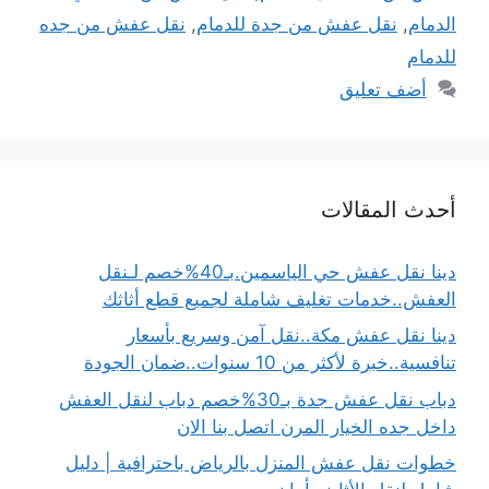
الدمام
,
نقل عفش من جدة للدمام
,
نقل عفش من جده
للدمام
أضف تعليق
أحدث المقالات
دينا نقل عفش حي الياسمين.بـ40%خصم لـنقل
العفش..خدمات تغليف شاملة لجميع قطع أثاثك
دينا نقل عفش مكة..نقل آمن وسريع بأسعار
تنافسية..خبرة لأكثر من 10 سنوات..ضمان الجودة
دباب نقل عفش جدة بـ30%خصم دباب لنقل العفش
داخل جده الخيار المرن اتصل بنا الان
خطوات نقل عفش المنزل بالرياض باحترافية | دليل