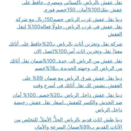
نقل عفش بالرياض باكستاني ومصري..حافظ على
عفش بيتك100%أمان..150خصم فوري
دينا نقل عفش غرب الرياض خصم150ريال مع شركة
نقل عفش في غرب الرياض..حلولًا فعالة100% لنقل
العفش
شركة نقل وتخزين أثاث بالرياض بـ20%حافظ على أثاثك
معنا| نقل وتخزين اثاث آمن100%اتصل الان
نقل عفش من الرياض الى جدة..100%ضمان نقل أثاثك
من الرياض إلى وجهته الجديدة..بـ18%خصم
دينا نقل عفش شرق الرياض مع ضمان 99% على
العفش..نضمن لك نقل أثاثك في أسرع وقت
دينا نقل عفش داخل الرياض بـ20%خصم..100% أمان
ضد الخدش والكسر للعفش..اسعار نقل عفش رخيصة
داخل الرياض
دينا طش اثاث قديم بالرياض الحلُّ الأمثلُ للتخلص من
الأثاث القديم ب99%ضمانُ السرعةِ والأمان