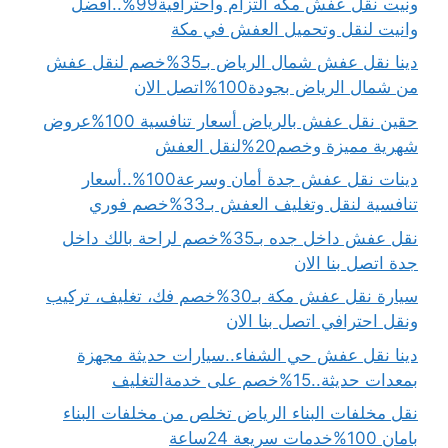
ونيت نقل عفش مكه التزام واحترافية99%..افضل
وانيت لنقل وتحميل العفش في مكة
دينا نقل عفش شمال الرياض بـ35%خصم لنقل عفش
من شمال الرياض بجودة100%اتصل الان
حقين نقل عفش بالرياض أسعار تنافسية 100%عروض
شهرية مميزة وخصم20%لنقل العفش
دينات نقل عفش جدة أمان وسرعة100%..أسعار
تنافسية لنقل وتغليف العفش بـ33%خصم فوري
نقل عفش داخل جده بـ35%خصم لراحة بالك داخل
جدة اتصل بنا الان
سيارة نقل عفش مكة بـ30%خصم فك، تغليف، تركيب
ونقل احترافي اتصل بنا الان
دينا نقل عفش حي الشفاء..سيارات حديثة مجهزة
بمعدات حديثة..15%خصم على خدمةالتغليف
نقل مخلفات البناء الرياض تخلص من مخلفات البناء
بامان 100%خدمات سريعة 24ساعة