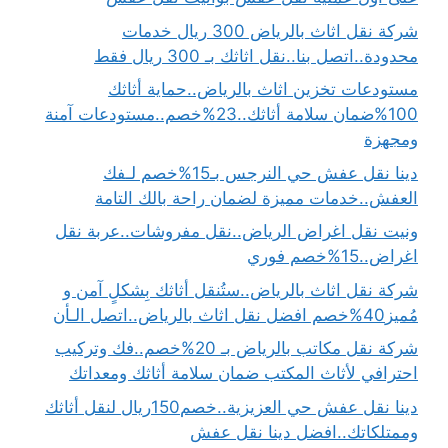
شركة نقل اثاث بالرياض 300 ريال خدمات
محدودة..اتصل بنا..نقل اثاثك بـ 300 ريال فقط
مستودعات تخزين اثاث بالرياض..حماية أثاثك
100%ضمان سلامة أثاثك..23%خصم..مستودعات آمنة
ومجهزة
دينا نقل عفش حي النرجس بـ15%خصم لـفك
العفش..خدمات مميزة لضمان راحة بالك التامة
ونيت نقل اغراض الرياض..نقل مفروشات..عربة نقل
اغراض..15%خصم فوري
شركة نقل اثاث بالرياض..ستُنقل أثاثك بِشكلٍ آمن و
مُميز40%خصم افضل نقل اثاث بالرياض..اتصل الـأن
شركة نقل مكاتب بالرياض بـ 20%خصم..فك وتركيب
احترافي لأثاث المكتب ضمان سلامة أثاثك ومعداتك
دينا نقل عفش حي العزيزية..خصم150ريال لنقل أثاثك
وممتلكاتك..افضل دينا نقل عفش