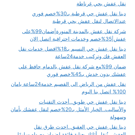
نقل عفش بحي غرناطة
دينا نقل عفش حي قرطبة بـ30%خصم فوري
عندالاتصال لنقل عفش بحي قرطبة
شركة نقل عفش بالمدينة المنورة|ضمان99%على
عفش|35%خصم وخدمات احترافية اتصل الان
دينا نقل عفش حي النسيم بـ18%افضل خدمات نقل
العفش فك وتركيب خدمة24ساعة
ضمان 99%مع شركة نقل عفش بالدمام حافظ على
عفشك بدون خدش بـ45%خصم فوري
نقل عفش من الرياض الى القصيم خدمة24ساعة بامان
100% اتصل بنا اليوم
دينا نقل عفش حي طويق..أحدث التقنيات
والأساليب..الخيار الأمثل بـ20%خصم لنقل عفشك بأمان
وسهولة
دينا نقل عفش حي العقيق..احدث طرق نقل
العفش..نُنقل أثاثك بعناية فائقة لضمان وصوله سليمًا