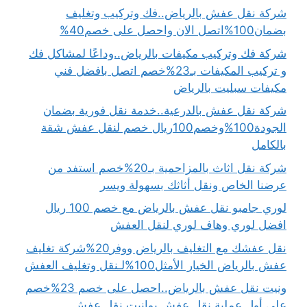
شركة نقل عفش بالرياض..فك وتركيب وتغليف
بضمان100%اتصل الان واحصل على خصم40%
شركة فك وتركيب مكيفات بالرياض..وداعًا لمشاكل فك
و تركيب المكيفات بـ23%خصم اتصل بافضل فني
مكيفات سبليت بالرياض
شركة نقل عفش بالدرعية..خدمة نقل فورية بضمان
الجودة100%وخصم100ريال خصم لنقل عفش شقة
بالكامل
شركة نقل اثاث بالمزاحمية بـ20%خصم استفد من
عرضنا الخاص ونقل أثاثك بسهولة ويسر
لوري جامبو نقل عفش بالرياض مع خصم 100 ريال
افضل لوري وهاف لوري لنقل العفش
نقل عفشك مع التغليف بالرياض ووفر20%شركة تغليف
عفش بالرياض الخيار الأمثل100%لـنقل وتغليف العفش
ونيت نقل عفش بالرياض..احصل على خصم 23%خصم
على أول عملية نقل عفش بوانيت نقل عفش