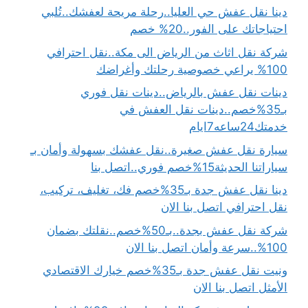
دينا نقل عفش حي العليا..رحلة مريحة لعفشك..تُلبي
احتياجاتك على الفور..20% خصم
شركة نقل اثاث من الرياض الى مكة..نقل احترافي
100% يراعي خصوصية رحلتك وأغراضك
دينات نقل عفش بالرياض..دينات نقل فوري
بـ35%خصم..دينات نقل العفش في
خدمتك24ساعه7ايام
سيارة نقل عفش صغيرة..نقل عفشك بسهولة وأمان بـ
سياراتنا الحديثة15%خصم فوري..اتصل بنا
دينا نقل عفش جدة بـ35%خصم فك، تغليف، تركيب،
نقل احترافي اتصل بنا الان
شركة نقل عفش بجدة..بـ50%خصم..نقلتك بضمان
100%..سرعة وأمان اتصل بنا الان
ونيت نقل عفش جدة بـ35%خصم خيارك الاقتصادي
الأمثل اتصل بنا الان