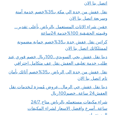
اتصل بنا الان
نقل عفش من جدة الي مكة بـ35%خصم خدمة آمنة
وسريعة اتصل بنا الان
حقين شراء الاثاث المستعمل بالرياض بأعلى تقدير…
وقيمته الحقيقية 100%خدمة 24ساعة
كراتين نقل عفش جدة بـ35%خصم حماية مضمونة
لممتلكاتك اتصل بنا الان
دينا نقل عفش بحي السويدي..100ريال خصم فوري عند
طلب خدمة تغليف العفش.نقل عف متكامل.احترافي
نقل عفش من جدة الى الرياض بـ35%خصم أثاثك بأمان
تام اتصل بنا الان
دينا نقل عفش حي الرمال..عروض مُميزة لـخدمات نقل
العفش24 ساعة..خصم100ريال
شراء مكيفات مستعمله بالرياض متاح 24/7
ساعة..أسرع وافضل الاسعار لشراء المكيفات
المستعمله