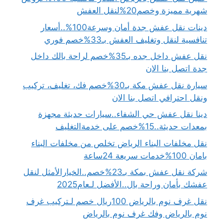
شهرية مميزة وخصم20%لنقل العفش
دينات نقل عفش جدة أمان وسرعة100%..أسعار
تنافسية لنقل وتغليف العفش بـ33%خصم فوري
نقل عفش داخل جده بـ35%خصم لراحة بالك داخل
جدة اتصل بنا الان
سيارة نقل عفش مكة بـ30%خصم فك، تغليف، تركيب
ونقل احترافي اتصل بنا الان
دينا نقل عفش حي الشفاء..سيارات حديثة مجهزة
بمعدات حديثة..15%خصم على خدمةالتغليف
نقل مخلفات البناء الرياض تخلص من مخلفات البناء
بامان 100%خدمات سريعة 24ساعة
شركة نقل عفش بمكة بـ23%خصم..الخيارالأمثل لنقل
عفشك بأمان وراحة بال..الأفضل لـعام2025
نقل غرف نوم بالرياض 100ريال خصم لـتركيب غرف
نوم بالرياض وفك غرف نوم بالرياض