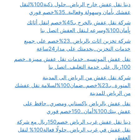
دينا نقل عفش خارج الرياض..حلول ذكية100%لنقل
عفشك بأمان وسهولة وفعالية..35%خصم فوري
شركة نقل عفش بالخرج بـ45%خصم لِنقل أثاثك
بِأمان100%وسرعه لـنقل العفش اتصل بنا
شركة تخزين اثاث بالرياض..23%خصم على جميع
خدمات التخزين..بخدمتك على مدار24ساعة
نقل عفش المونسيه..خدمات نقل عفش مميزة..خصم
100ريال على خدمة التغليف..اتصل بنا
شركة نقل عفش من الرياض الى المدينة
المنورة..بـ23%خصم..ضمان100%لسلامة نقل عفشك
من الرياض للمدينة
نقل عفش بالرياض باكستاني ومصري..حافظ على
عفش بيتك100%أمان..150خصم فوري
دينا نقل عفش غرب الرياض خصم150ريال مع شركة
نقل عفش في غرب الرياض..حلولًا فعالة100% لنقل
العفش