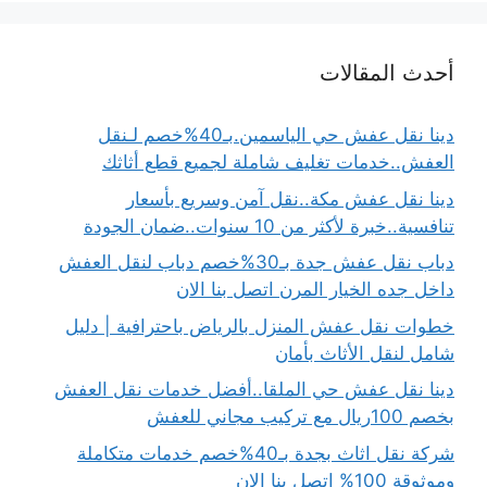
أحدث المقالات
دينا نقل عفش حي الياسمين.بـ40%خصم لـنقل
العفش..خدمات تغليف شاملة لجميع قطع أثاثك
دينا نقل عفش مكة..نقل آمن وسريع بأسعار
تنافسية..خبرة لأكثر من 10 سنوات..ضمان الجودة
دباب نقل عفش جدة بـ30%خصم دباب لنقل العفش
داخل جده الخيار المرن اتصل بنا الان
خطوات نقل عفش المنزل بالرياض باحترافية | دليل
شامل لنقل الأثاث بأمان
دينا نقل عفش حي الملقا..أفضل خدمات نقل العفش
بخصم 100ريال مع تركيب مجاني للعفش
شركة نقل اثاث بجدة بـ40%خصم خدمات متكاملة
وموثوقة 100% اتصل بنا الان