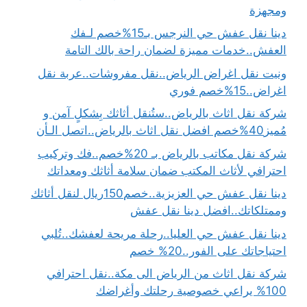
ومجهزة
دينا نقل عفش حي النرجس بـ15%خصم لـفك
العفش..خدمات مميزة لضمان راحة بالك التامة
ونيت نقل اغراض الرياض..نقل مفروشات..عربة نقل
اغراض..15%خصم فوري
شركة نقل اثاث بالرياض..ستُنقل أثاثك بِشكلٍ آمن و
مُميز40%خصم افضل نقل اثاث بالرياض..اتصل الـأن
شركة نقل مكاتب بالرياض بـ 20%خصم..فك وتركيب
احترافي لأثاث المكتب ضمان سلامة أثاثك ومعداتك
دينا نقل عفش حي العزيزية..خصم150ريال لنقل أثاثك
وممتلكاتك..افضل دينا نقل عفش
دينا نقل عفش حي العليا..رحلة مريحة لعفشك..تُلبي
احتياجاتك على الفور..20% خصم
شركة نقل اثاث من الرياض الى مكة..نقل احترافي
100% يراعي خصوصية رحلتك وأغراضك