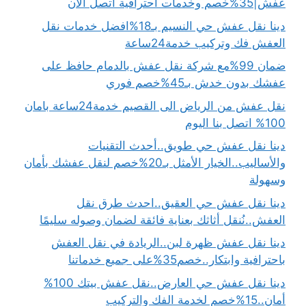
عفش|35%خصم وخدمات احترافية اتصل الان
دينا نقل عفش حي النسيم بـ18%افضل خدمات نقل
العفش فك وتركيب خدمة24ساعة
ضمان 99%مع شركة نقل عفش بالدمام حافظ على
عفشك بدون خدش بـ45%خصم فوري
نقل عفش من الرياض الى القصيم خدمة24ساعة بامان
100% اتصل بنا اليوم
دينا نقل عفش حي طويق..أحدث التقنيات
والأساليب..الخيار الأمثل بـ20%خصم لنقل عفشك بأمان
وسهولة
دينا نقل عفش حي العقيق..احدث طرق نقل
العفش..نُنقل أثاثك بعناية فائقة لضمان وصوله سليمًا
دينا نقل عفش ظهرة لبن..الريادة في نقل العفش
باحترافية وابتكار..خصم35%على جميع خدماتنا
دينا نقل عفش حي العارض..نقل عفش بيتك 100%
أمان..15%خصم لخدمة الفك والتركيب