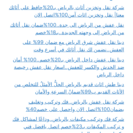
شركة نقل وتخزين أثاث بالرياض بـ20%حافظ على أثاثك
معنا| نقل وتخزين اثاث آمن100%اتصل الان
نقل عفش من الرياض الى جدة..100%ضمان نقل أثاثك
من الرياض إلى وجهته الجديدة..بـ18%خصم
دينا نقل عفش شرق الرياض مع ضمان 99% على
العفش..نضمن لك نقل أثاثك في أسرع وقت
دينا نقل عفش داخل الرياض بـ20%خصم..100% أمان
ضد الخدش والكسر للعفش..اسعار نقل عفش رخيصة
داخل الرياض
دينا طش اثاث قديم بالرياض الحلُّ الأمثلُ للتخلص من
الأثاث القديم ب99%ضمانُ السرعةِ والأمان
شركة نقل عفش بالرياض..فك وتركيب وتغليف
بضمان100%اتصل الان واحصل على خصم40%
شركة فك وتركيب مكيفات بالرياض..وداعًا لمشاكل فك
و تركيب المكيفات بـ23%خصم اتصل بافضل فني