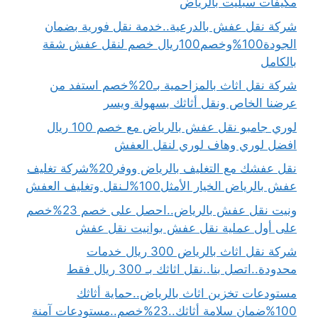
مكيفات سبليت بالرياض
شركة نقل عفش بالدرعية..خدمة نقل فورية بضمان
الجودة100%وخصم100ريال خصم لنقل عفش شقة
بالكامل
شركة نقل اثاث بالمزاحمية بـ20%خصم استفد من
عرضنا الخاص ونقل أثاثك بسهولة ويسر
لوري جامبو نقل عفش بالرياض مع خصم 100 ريال
افضل لوري وهاف لوري لنقل العفش
نقل عفشك مع التغليف بالرياض ووفر20%شركة تغليف
عفش بالرياض الخيار الأمثل100%لـنقل وتغليف العفش
ونيت نقل عفش بالرياض..احصل على خصم 23%خصم
على أول عملية نقل عفش بوانيت نقل عفش
شركة نقل اثاث بالرياض 300 ريال خدمات
محدودة..اتصل بنا..نقل اثاثك بـ 300 ريال فقط
مستودعات تخزين اثاث بالرياض..حماية أثاثك
100%ضمان سلامة أثاثك..23%خصم..مستودعات آمنة