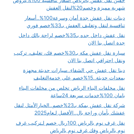
حقين نقل عفش بالرياض أسعار تنافسية 100%عروض
شهرية مميزة وخصم20%لنقل العفش
دينات نقل عفش جدة أمان وسرعة100%..أسعار
تنافسية لنقل وتغليف العفش بـ33%خصم فوري
نقل عفش داخل جده بـ35%خصم لراحة بالك داخل
جدة اتصل بنا الان
سيارة نقل عفش مكة بـ30%خصم فك، تغليف، تركيب
ونقل احترافي اتصل بنا الان
دينا نقل عفش حي الشفاء..سيارات حديثة مجهزة
بمعدات حديثة..15%خصم على خدمةالتغليف
نقل مخلفات البناء الرياض تخلص من مخلفات البناء
بامان 100%خدمات سريعة 24ساعة
شركة نقل عفش بمكة بـ23%خصم..الخيارالأمثل لنقل
عفشك بأمان وراحة بال..الأفضل لـعام2025
نقل غرف نوم بالرياض 100ريال خصم لـتركيب غرف
نوم بالرياض وفك غرف نوم بالرياض