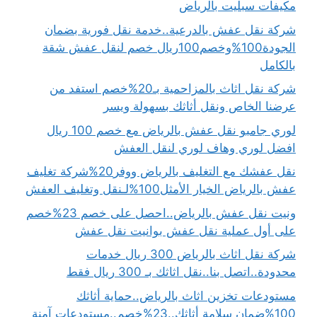
مكيفات سبليت بالرياض
شركة نقل عفش بالدرعية..خدمة نقل فورية بضمان
الجودة100%وخصم100ريال خصم لنقل عفش شقة
بالكامل
شركة نقل اثاث بالمزاحمية بـ20%خصم استفد من
عرضنا الخاص ونقل أثاثك بسهولة ويسر
لوري جامبو نقل عفش بالرياض مع خصم 100 ريال
افضل لوري وهاف لوري لنقل العفش
نقل عفشك مع التغليف بالرياض ووفر20%شركة تغليف
عفش بالرياض الخيار الأمثل100%لـنقل وتغليف العفش
ونيت نقل عفش بالرياض..احصل على خصم 23%خصم
على أول عملية نقل عفش بوانيت نقل عفش
شركة نقل اثاث بالرياض 300 ريال خدمات
محدودة..اتصل بنا..نقل اثاثك بـ 300 ريال فقط
مستودعات تخزين اثاث بالرياض..حماية أثاثك
100%ضمان سلامة أثاثك..23%خصم..مستودعات آمنة