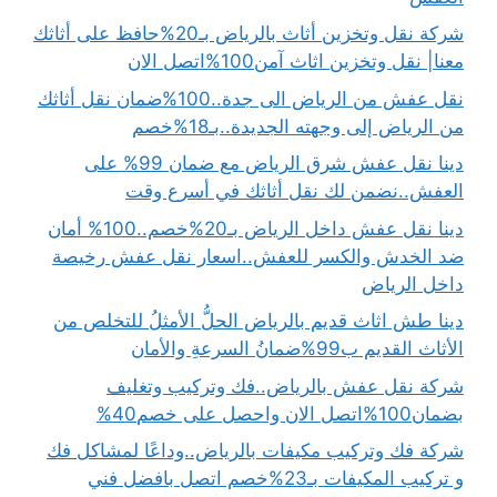
شركة نقل وتخزين أثاث بالرياض بـ20%حافظ على أثاثك
معنا| نقل وتخزين اثاث آمن100%اتصل الان
نقل عفش من الرياض الى جدة..100%ضمان نقل أثاثك
من الرياض إلى وجهته الجديدة..بـ18%خصم
دينا نقل عفش شرق الرياض مع ضمان 99% على
العفش..نضمن لك نقل أثاثك في أسرع وقت
دينا نقل عفش داخل الرياض بـ20%خصم..100% أمان
ضد الخدش والكسر للعفش..اسعار نقل عفش رخيصة
داخل الرياض
دينا طش اثاث قديم بالرياض الحلُّ الأمثلُ للتخلص من
الأثاث القديم ب99%ضمانُ السرعةِ والأمان
شركة نقل عفش بالرياض..فك وتركيب وتغليف
بضمان100%اتصل الان واحصل على خصم40%
شركة فك وتركيب مكيفات بالرياض..وداعًا لمشاكل فك
و تركيب المكيفات بـ23%خصم اتصل بافضل فني