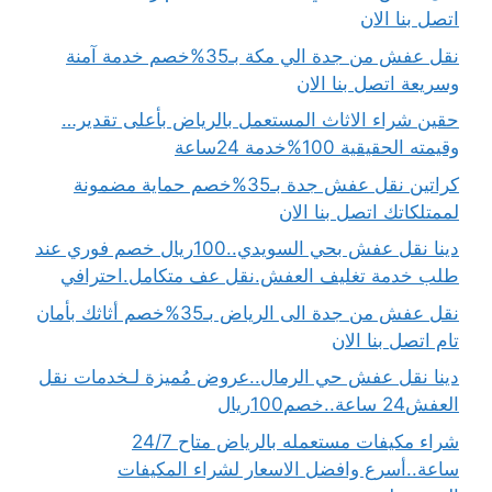
اتصل بنا الان
نقل عفش من جدة الي مكة بـ35%خصم خدمة آمنة
وسريعة اتصل بنا الان
حقين شراء الاثاث المستعمل بالرياض بأعلى تقدير…
وقيمته الحقيقية 100%خدمة 24ساعة
كراتين نقل عفش جدة بـ35%خصم حماية مضمونة
لممتلكاتك اتصل بنا الان
دينا نقل عفش بحي السويدي..100ريال خصم فوري عند
طلب خدمة تغليف العفش.نقل عف متكامل.احترافي
نقل عفش من جدة الى الرياض بـ35%خصم أثاثك بأمان
تام اتصل بنا الان
دينا نقل عفش حي الرمال..عروض مُميزة لـخدمات نقل
العفش24 ساعة..خصم100ريال
شراء مكيفات مستعمله بالرياض متاح 24/7
ساعة..أسرع وافضل الاسعار لشراء المكيفات