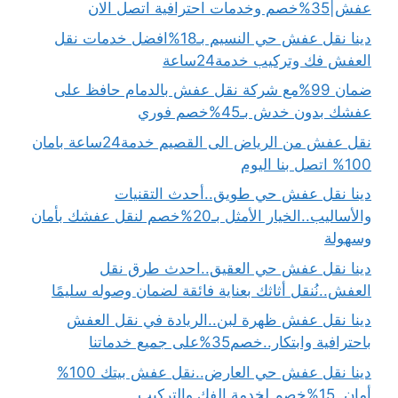
عفش|35%خصم وخدمات احترافية اتصل الان
دينا نقل عفش حي النسيم بـ18%افضل خدمات نقل
العفش فك وتركيب خدمة24ساعة
ضمان 99%مع شركة نقل عفش بالدمام حافظ على
عفشك بدون خدش بـ45%خصم فوري
نقل عفش من الرياض الى القصيم خدمة24ساعة بامان
100% اتصل بنا اليوم
دينا نقل عفش حي طويق..أحدث التقنيات
والأساليب..الخيار الأمثل بـ20%خصم لنقل عفشك بأمان
وسهولة
دينا نقل عفش حي العقيق..احدث طرق نقل
العفش..نُنقل أثاثك بعناية فائقة لضمان وصوله سليمًا
دينا نقل عفش ظهرة لبن..الريادة في نقل العفش
باحترافية وابتكار..خصم35%على جميع خدماتنا
دينا نقل عفش حي العارض..نقل عفش بيتك 100%
أمان..15%خصم لخدمة الفك والتركيب