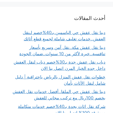
أحدث المقالات
دينا نقل عفش حي الياسمين.بـ40%خصم لـنقل
العفش..خدمات تغليف شاملة لجميع قطع أثاثك
دينا نقل عفش مكة..نقل آمن وسريع بأسعار
تنافسية..خبرة لأكثر من 10 سنوات..ضمان الجودة
دباب نقل عفش جدة بـ30%خصم دباب لنقل العفش
داخل جده الخيار المرن اتصل بنا الان
خطوات نقل عفش المنزل بالرياض باحترافية | دليل
شامل لنقل الأثاث بأمان
دينا نقل عفش حي الملقا..أفضل خدمات نقل العفش
بخصم 100ريال مع تركيب مجاني للعفش
شركة نقل اثاث بجدة بـ40%خصم خدمات متكاملة
وموثوقة 100% اتصل بنا الان