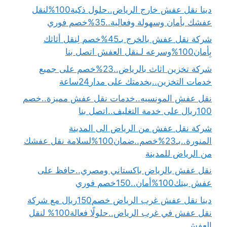
دينا نقل عفش خارج الرياض..حلول ذكية100%لنقل
عفشك بأمان وسهولة وفعالية..35%خصم فوري
شركة نقل عفش بالخرج بـ45%خصم لِنقل أثاثك
بِأمان100%وسرعه لـنقل العفش اتصل بنا
شركة تخزين اثاث بالرياض..23%خصم على جميع
خدمات التخزين..بخدمتك على مدار24ساعة
نقل عفش المونسيه..خدمات نقل عفش مميزة..خصم
100ريال على خدمة التغليف..اتصل بنا
شركة نقل عفش من الرياض الى المدينة
المنورة..بـ23%خصم..ضمان100%لسلامة نقل عفشك
من الرياض للمدينة
نقل عفش بالرياض باكستاني ومصري..حافظ على
عفش بيتك100%أمان..150خصم فوري
دينا نقل عفش غرب الرياض خصم150ريال مع شركة
نقل عفش في غرب الرياض..حلولًا فعالة100% لنقل
العفش