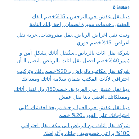
ومجهزة
دينا نقل عفش حي النرجس بـ15%خصم لـفك
العفش..خدمات مميزة لضمان راحة بالك التامة
ونيت نقل اغراض الرياض..نقل مفروشات..عربة نقل
اغراض..15%خصم فوري
شركة نقل اثاث بالرياض..ستُنقل أثاثك بِشكلٍ آمن و
مُميز40%خصم افضل نقل اثاث بالرياض..اتصل الـأن
شركة نقل مكاتب بالرياض بـ 20%خصم..فك وتركيب
احترافي لأثاث المكتب ضمان سلامة أثاثك ومعداتك
دينا نقل عفش حي العزيزية..خصم150ريال لنقل أثاثك
وممتلكاتك..افضل دينا نقل عفش
دينا نقل عفش حي العليا..رحلة مريحة لعفشك..تُلبي
احتياجاتك على الفور..20% خصم
شركة نقل اثاث من الرياض الى مكة..نقل احترافي
100% يراعي خصوصية رحلتك وأغراضك