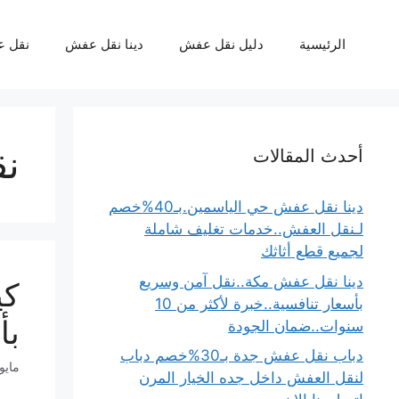
نتقل
لى
الرئيسية
دليل نقل عفش
دينا نقل عفش
نقل 
لمحتوى
ن
أحدث المقالات
دينا نقل عفش حي الياسمين.بـ40%خصم
لـنقل العفش..خدمات تغليف شاملة
لجميع قطع أثاثك
دينا نقل عفش مكة..نقل آمن وسريع
كي
بأسعار تنافسية..خبرة لأكثر من 10
بأ
سنوات..ضمان الجودة
دباب نقل عفش جدة بـ30%خصم دباب
مايو 21, 26
لنقل العفش داخل جده الخيار المرن