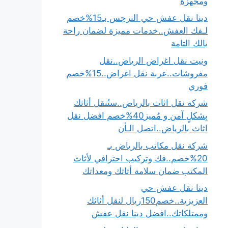
ومجهزة
دينا نقل عفش حي النرجس بـ15%خصم
لـفك العفش..خدمات مميزة لضمان راحة
بالك التامة
ونيت نقل اغراض الرياض..نقل
مفروشات..عربة نقل اغراض..15%خصم
فوري
شركة نقل اثاث بالرياض..ستُنقل أثاثك
بِشكلٍ آمن و مُميز40%خصم افضل نقل
اثاث بالرياض..اتصل الـأن
شركة نقل مكاتب بالرياض بـ
20%خصم..فك وتركيب احترافي لأثاث
المكتب ضمان سلامة أثاثك ومعداتك
دينا نقل عفش حي
العزيزية..خصم150ريال لنقل أثاثك
وممتلكاتك..افضل دينا نقل عفش