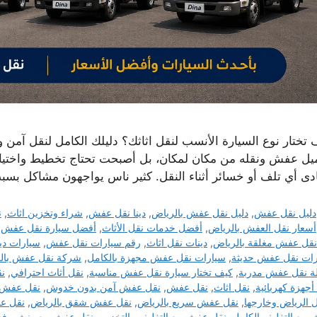
 تختار نوع السيارة الأنسب لنقل اثاثك؟ دليلك الكامل لنقل آمن
يل عفش ونقله من مكان لمكان، بل أصبحت تحتاج تخطيط واختيار 
ادى أي تلف أو خسائر أثناء النقل. كثير ناس يواجهون مشاكل بسب
التصنيفات
دليل نقل عفش
,
دليل نقل عفش بالرياض
,
دينا نقل عفش
,
شراء وتخزين اثاث
,
ن
الوسوم
أسعار نقل العفش بالرياض
,
أفضل خدمات نقل الأثاث
,
أفضل سيارة نقل عفش
,
 نقل عفش مغلقة بالرياض
,
دينات نقل اثاث
,
رقم سيارات نقل عفش
,
سيارات دي
ات نقل عفش حديثة
,
سيارات نقل عفش مجهزة بالكامل
,
شركة نقل عفش بال
ة نقل عفش مدربة
,
كيف تختار سيارة نقل عفش مناسبة
,
نقل أثاث احترافي
,
نق
أجهزة كهربائية
,
نقل اثاث
,
نقل عفش
,
نقل عفش آمن بدون خدوش
,
نقل عفش 
 الرياض وخارجها
,
نقل عفش سريع بالرياض
,
نقل عفش شقق بالرياض
,
نقل ع
مع التغليف الكامل
,
نقل عفش مع التغليف والتخزين
,
نقل عفش مع ونش رفع