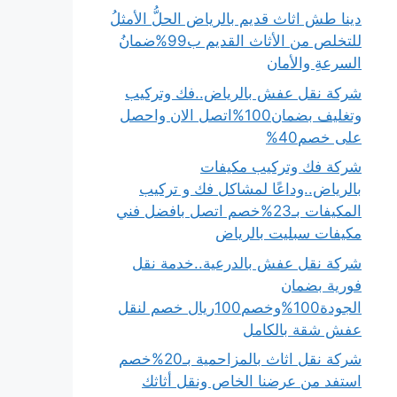
دينا طش اثاث قديم بالرياض الحلُّ الأمثلُ
للتخلص من الأثاث القديم ب99%ضمانُ
السرعةِ والأمان
شركة نقل عفش بالرياض..فك وتركيب
وتغليف بضمان100%اتصل الان واحصل
على خصم40%
شركة فك وتركيب مكيفات
بالرياض..وداعًا لمشاكل فك و تركيب
المكيفات بـ23%خصم اتصل بافضل فني
مكيفات سبليت بالرياض
شركة نقل عفش بالدرعية..خدمة نقل
فورية بضمان
الجودة100%وخصم100ريال خصم لنقل
عفش شقة بالكامل
شركة نقل اثاث بالمزاحمية بـ20%خصم
استفد من عرضنا الخاص ونقل أثاثك