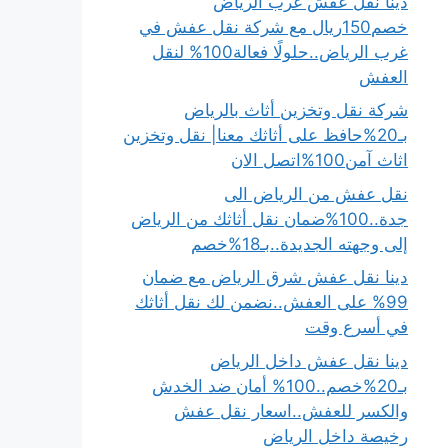
دينا نقل عفش غرب الرياض
خصم150ريال مع شركة نقل عفش في
غرب الرياض..حلولًا فعالة100% لنقل
العفش
شركة نقل وتخزين أثاث بالرياض
بـ20%حافظ على أثاثك معنا| نقل وتخزين
اثاث آمن100%اتصل الان
نقل عفش من الرياض الى
جدة..100%ضمان نقل أثاثك من الرياض
إلى وجهته الجديدة..بـ18%خصم
دينا نقل عفش شرق الرياض مع ضمان
99% على العفش..نضمن لك نقل أثاثك
في أسرع وقت
دينا نقل عفش داخل الرياض
بـ20%خصم..100% أمان ضد الخدش
والكسر للعفش..اسعار نقل عفش
رخيصة داخل الرياض