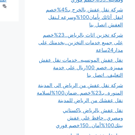
شركة نقل عفش بالخرج بـ45%خصم
لِنقل أثاثك بِأمان100%وسرعه لـنقل
العفش اتصل بنا
شركة تخزين اثاث بالرياض..23%خصم
على جميع خدمات التخزين..بخدمتك على
مدار24ساعة
نقل عفش المونسيه..خدمات نقل عفش
مميزة..خصم 100ريال على خدمة
التغليف..اتصل بنا
شركة نقل عفش من الرياض الى المدينة
المنورة..بـ23%خصم..ضمان100%لسلامة
نقل عفشك من الرياض للمدينة
نقل عفش بالرياض باكستاني
ومصري..حافظ على عفش
بيتك100%أمان..150خصم فوري