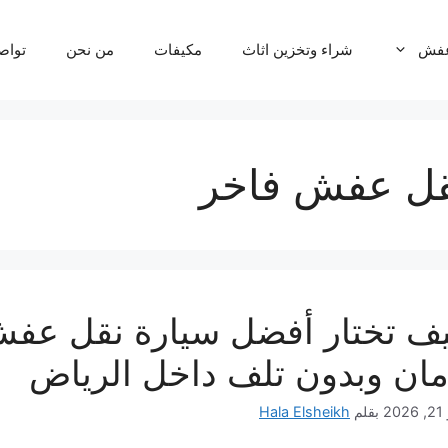
عفش
شراء وتخزين اثاث
مكيفات
من نحن
تواص
قل عفش فاخر
ف تختار أفضل سيارة نقل عفش؟
مان وبدون تلف داخل الرياض
20
بقلم
Hala Elsheikh