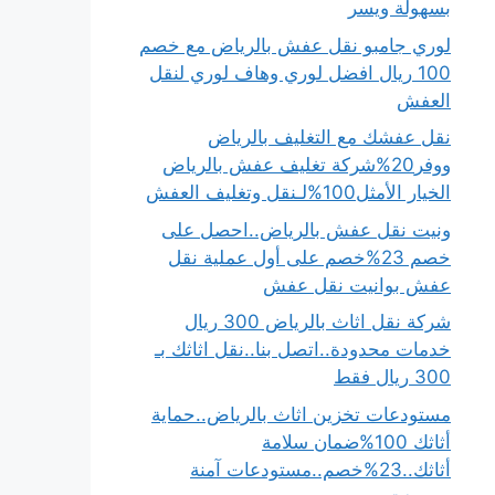
بسهولة ويسر
لوري جامبو نقل عفش بالرياض مع خصم
100 ريال افضل لوري وهاف لوري لنقل
العفش
نقل عفشك مع التغليف بالرياض
ووفر20%شركة تغليف عفش بالرياض
الخيار الأمثل100%لـنقل وتغليف العفش
ونيت نقل عفش بالرياض..احصل على
خصم 23%خصم على أول عملية نقل
عفش بوانيت نقل عفش
شركة نقل اثاث بالرياض 300 ريال
خدمات محدودة..اتصل بنا..نقل اثاثك بـ
300 ريال فقط
مستودعات تخزين اثاث بالرياض..حماية
أثاثك 100%ضمان سلامة
أثاثك..23%خصم..مستودعات آمنة