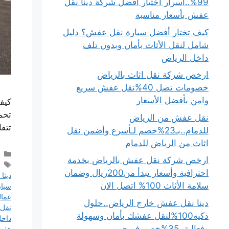
99%..أسرار اختيار أفضل شركة دينا نقل
عفش بأسعار مناسبة
كيف تختار أفضل سيارة نقل عفش؟ دليل
شامل لنقل الأثاث بأمان وبدون تلف
داخل الرياض
ارخص شركة نقل اثاث بالرياض
خصومات تصل 40%نقل عفش سريع
وامن بأفضل الأسعار
كيف
تحم
نقل عفش من الرياض
تتف
للدمام..بـ23%خصم لـأسرع وأضمن نقل
اثاث من الرياض للدمام
ارخص شركة نقل عفش بالرياض بخدمة
احترافية وأسعار تبدأ من200ريال وضمان
دينا
سلامة الأثاث 100% اتصل الان
سيار
عمال
دينا نقل عفش خارج الرياض..حلول
نقل 
ذكية100%لنقل عفشك بأمان وسهولة
داخل
وفعالية..35%خصم فوري
عفش 