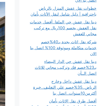
اتصل بنا الان
خطوات نقل عفش المنزل بالرياض
باحترافية | دليل شامل لنقل الأثاث بأمان
دينا نقل عفش حي الملقا..أفضل خدمات
نقل العفش بخصم 100ريال مع تركيب
مجاني للعفش
شركة نقل اثاث بجدة بـ40%خصم
خدمات متكاملة وموثوقة 100% اتصل بنا
الان
دينا نقل عفش حي الدار البيضاء
بـ23%خصم فك وتركيب مجاني للاثاث
اتصل الــأن
دينا نقل عفش داخل وخارج
الرياض..35%خصم علي التغليف..خبرة
أكثرمن10سنوات..اتصل بنا
أفضل طرق نقل الاثاث بأمان