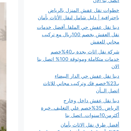
اتصل بنا الان
خطوات نقل عفش المنزل بالرياض
باحترافية | دليل شامل لنقل الأثاث بأمان
دينا نقل عفش حي الملقا..أفضل خدمات
نقل العفش بخصم 100ريال مع تركيب
مجاني للعفش
شركة نقل اثاث بجدة بـ40%خصم
خدمات متكاملة وموثوقة 100% اتصل بنا
الان
دينا نقل عفش حي الدار البيضاء
بـ23%خصم فك وتركيب مجاني للاثاث
اتصل الــأن
دينا نقل عفش داخل وخارج
الرياض..35%خصم علي التغليف..خبرة
أكثرمن10سنوات..اتصل بنا
أفضل طرق نقل الاثاث بأمان