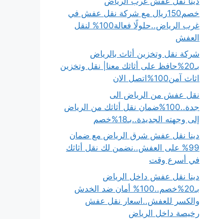
دينا نقل عفش غرب الرياض
خصم150ريال مع شركة نقل عفش في
غرب الرياض..حلولًا فعالة100% لنقل
العفش
شركة نقل وتخزين أثاث بالرياض
بـ20%حافظ على أثاثك معنا| نقل وتخزين
اثاث آمن100%اتصل الان
نقل عفش من الرياض الى
جدة..100%ضمان نقل أثاثك من الرياض
إلى وجهته الجديدة..بـ18%خصم
دينا نقل عفش شرق الرياض مع ضمان
99% على العفش..نضمن لك نقل أثاثك
في أسرع وقت
دينا نقل عفش داخل الرياض
بـ20%خصم..100% أمان ضد الخدش
والكسر للعفش..اسعار نقل عفش
رخيصة داخل الرياض