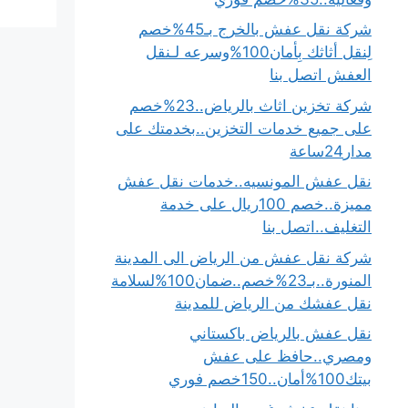
شركة نقل عفش بالخرج بـ45%خصم
لِنقل أثاثك بِأمان100%وسرعه لـنقل
العفش اتصل بنا
شركة تخزين اثاث بالرياض..23%خصم
على جميع خدمات التخزين..بخدمتك على
مدار24ساعة
نقل عفش المونسيه..خدمات نقل عفش
مميزة..خصم 100ريال على خدمة
التغليف..اتصل بنا
شركة نقل عفش من الرياض الى المدينة
المنورة..بـ23%خصم..ضمان100%لسلامة
نقل عفشك من الرياض للمدينة
نقل عفش بالرياض باكستاني
ومصري..حافظ على عفش
بيتك100%أمان..150خصم فوري