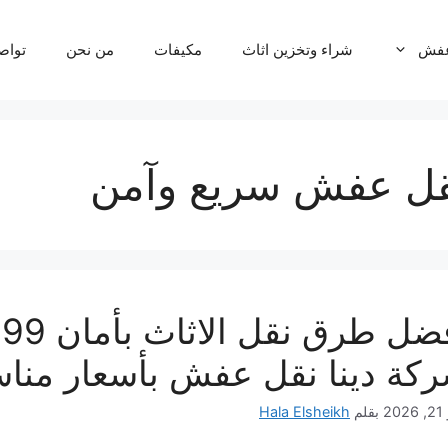
عفش
شراء وتخزين اثاث
مكيفات
من نحن
تواص
قل عفش سريع وآمن
أ
كة دينا نقل عفش بأسعار مناس
20
بقلم
Hala Elsheikh