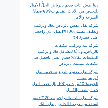
دينا طش اثاث قديم بالرياض الحلُّ الأمثلُ
للتخلص من الأثاث القديم ب99%ضمانُ
السرعةِ والأمان
شركة نقل عفش بالرياض..فك وتركيب
وتغليف بضمان100%اتصل الان واحصل
على خصم40%
شركة فك وتركيب مكيفات
بالرياض..وداعًا لمشاكل فك و تركيب
المكيفات بـ23%خصم اتصل بافضل فني
مكيفات سبليت بالرياض
شركة نقل عفش بالدرعية..خدمة نقل
فورية بضمان
الجودة100%وخصم100ريال خصم لنقل
عفش شقة بالكامل
شركة نقل اثاث بالمزاحمية بـ20%خصم
استفد من عرضنا الخاص ونقل أثاثك