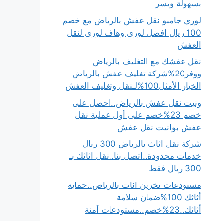
بسهولة ويسر
لوري جامبو نقل عفش بالرياض مع خصم
100 ريال افضل لوري وهاف لوري لنقل
العفش
نقل عفشك مع التغليف بالرياض
ووفر20%شركة تغليف عفش بالرياض
الخيار الأمثل100%لـنقل وتغليف العفش
ونيت نقل عفش بالرياض..احصل على
خصم 23%خصم على أول عملية نقل
عفش بوانيت نقل عفش
شركة نقل اثاث بالرياض 300 ريال
خدمات محدودة..اتصل بنا..نقل اثاثك بـ
300 ريال فقط
مستودعات تخزين اثاث بالرياض..حماية
أثاثك 100%ضمان سلامة
أثاثك..23%خصم..مستودعات آمنة