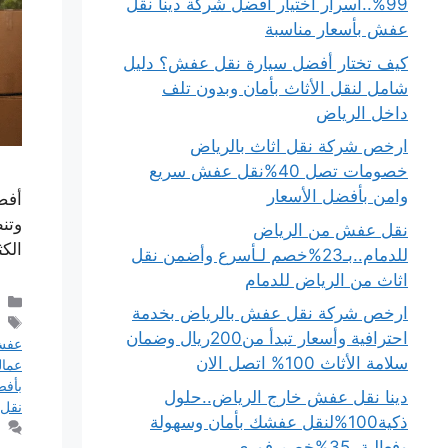
99%..أسرار اختيار أفضل شركة دينا نقل
عفش بأسعار مناسبة
كيف تختار أفضل سيارة نقل عفش؟ دليل
شامل لنقل الأثاث بأمان وبدون تلف
داخل الرياض
ارخص شركة نقل اثاث بالرياض
خصومات تصل 40%نقل عفش سريع
وامن بأفضل الأسعار
أفض
وتن
نقل عفش من الرياض
الك
للدمام..بـ23%خصم لـأسرع وأضمن نقل
اثاث من الرياض للدمام
ارخص شركة نقل عفش بالرياض بخدمة
احترافية وأسعار تبدأ من200ريال وضمان
عف
سلامة الأثاث 100% اتصل الان
عمال
بأفض
دينا نقل عفش خارج الرياض..حلول
نقل
ذكية100%لنقل عفشك بأمان وسهولة
وفعالية..35%خصم فوري