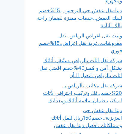
ومجهزة
دينا نقل عفش حي النرجس بـ15%خصم
لـفك العفش..خدمات مميزة لضمان راحة
بالك التامة
ونيت نقل اغراض الرياض..نقل
مفروشات..عربة نقل اغراض..15%خصم
فوري
شركة نقل اثاث بالرياض..ستُنقل أثاثك
بِشكلٍ آمن و مُميز40%خصم افضل نقل
اثاث بالرياض..اتصل الـأن
شركة نقل مكاتب بالرياض بـ
20%خصم..فك وتركيب احترافي لأثاث
المكتب ضمان سلامة أثاثك ومعداتك
دينا نقل عفش حي
العزيزية..خصم150ريال لنقل أثاثك
وممتلكاتك..افضل دينا نقل عفش