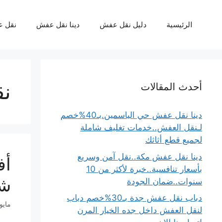
نتقل
لى
الرئيسية
دليل نقل عفش
دينا نقل عفش
نقل 
لمحتوى
ن
أحدث المقالات
دينا نقل عفش حي الياسمين.بـ40%خصم
لـنقل العفش..خدمات تغليف شاملة
لجميع قطع أثاثك
دينا نقل عفش مكة..نقل آمن وسريع
بأسعار تنافسية..خبرة لأكثر من 10
شر
سنوات..ضمان الجودة
دباب نقل عفش جدة بـ30%خصم دباب
مايو 21, 26
لنقل العفش داخل جده الخيار المرن