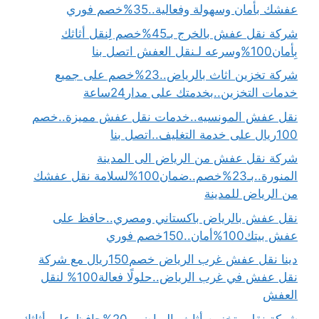
عفشك بأمان وسهولة وفعالية..35%خصم فوري
شركة نقل عفش بالخرج بـ45%خصم لِنقل أثاثك
بِأمان100%وسرعه لـنقل العفش اتصل بنا
شركة تخزين اثاث بالرياض..23%خصم على جميع
خدمات التخزين..بخدمتك على مدار24ساعة
نقل عفش المونسيه..خدمات نقل عفش مميزة..خصم
100ريال على خدمة التغليف..اتصل بنا
شركة نقل عفش من الرياض الى المدينة
المنورة..بـ23%خصم..ضمان100%لسلامة نقل عفشك
من الرياض للمدينة
نقل عفش بالرياض باكستاني ومصري..حافظ على
عفش بيتك100%أمان..150خصم فوري
دينا نقل عفش غرب الرياض خصم150ريال مع شركة
نقل عفش في غرب الرياض..حلولًا فعالة100% لنقل
العفش
شركة نقل وتخزين أثاث بالرياض بـ20%حافظ على أثاثك