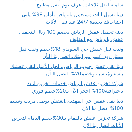
شاملة لنقل ثلاجات..غرف نوم..نقل مطابخ
دينا تشيل اثاث مستعمل بالرياض بأمان 99% يلبي
احتياجاتك بخدمة 24/7 عند نقل الأثاث
دينه تحميل عفش الرياض بخصم 100 ريال لـتحميل
عفش بالرياض مع التغليف
ونيت نقل عفش حي السويدي 18%خصم ونيت نقل
ممتاز دون كسر ميزانيتك..اتصل بنا الـأن
دينا نقل عفش جنوب الرياض..الحل الأمثل لنقل عفشك
بأسعارمُناسبة وخصم20%..اتصل الـأن
شركة تخزين عفش الرياض خدمات تخزين اثاث
باحترافية100% احجز الآن بـ20%خصم فوري
دينا نقل عفش حي المهدية..العفش يوصل مرتب وسليم
100% اتصل بنا الان
شركة تخزين عفش بالدمام بـ30%خصم الدمام لتخزين
الأثاث اتصل بنا الان