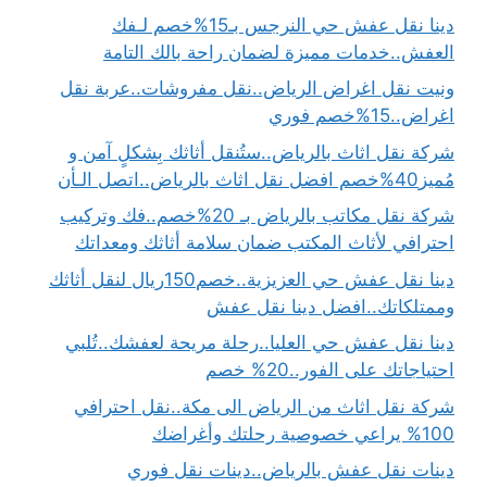
دينا نقل عفش حي النرجس بـ15%خصم لـفك
العفش..خدمات مميزة لضمان راحة بالك التامة
ونيت نقل اغراض الرياض..نقل مفروشات..عربة نقل
اغراض..15%خصم فوري
شركة نقل اثاث بالرياض..ستُنقل أثاثك بِشكلٍ آمن و
مُميز40%خصم افضل نقل اثاث بالرياض..اتصل الـأن
شركة نقل مكاتب بالرياض بـ 20%خصم..فك وتركيب
احترافي لأثاث المكتب ضمان سلامة أثاثك ومعداتك
دينا نقل عفش حي العزيزية..خصم150ريال لنقل أثاثك
وممتلكاتك..افضل دينا نقل عفش
دينا نقل عفش حي العليا..رحلة مريحة لعفشك..تُلبي
احتياجاتك على الفور..20% خصم
شركة نقل اثاث من الرياض الى مكة..نقل احترافي
100% يراعي خصوصية رحلتك وأغراضك
دينات نقل عفش بالرياض..دينات نقل فوري