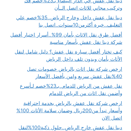
دينا نقل عفش حي الدار البيضاء بـ23%خصم فك
وتركيب مجاني للاثاث اتصل الــأن
دينا نقل عفش داخل وخارج الرياض..35%خصم علي
التغليف..خبرة أكثرمن10سنوات..اتصل بنا
أفضل طرق نقل الاثاث بأمان 99%..أسرار اختيار أفضل
شركة دينا نقل عفش بأسعار مناسبة
كيف تختار أفضل سيارة نقل عفش؟ دليل شامل لنقل
الأثاث بأمان وبدون تلف داخل الرياض
ارخص شركة نقل اثاث بالرياض خصومات تصل
40%نقل عفش سريع وامن بأفضل الأسعار
نقل عفش من الرياض للدمام..بـ23%خصم لـأسرع
وأضمن نقل اثاث من الرياض للدمام
ارخص شركة نقل عفش بالرياض بخدمة احترافية
وأسعار تبدأ من200ريال وضمان سلامة الأثاث 100%
اتصل الان
دينا نقل عفش خارج الرياض..حلول ذكية100%لنقل