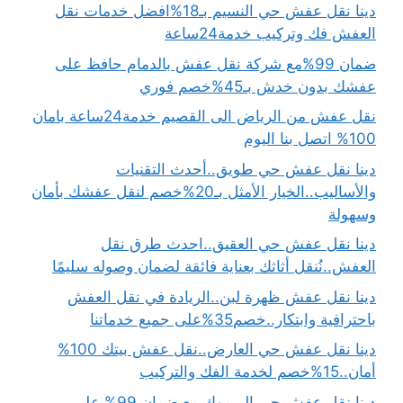
دينا نقل عفش حي النسيم بـ18%افضل خدمات نقل
العفش فك وتركيب خدمة24ساعة
ضمان 99%مع شركة نقل عفش بالدمام حافظ على
عفشك بدون خدش بـ45%خصم فوري
نقل عفش من الرياض الى القصيم خدمة24ساعة بامان
100% اتصل بنا اليوم
دينا نقل عفش حي طويق..أحدث التقنيات
والأساليب..الخيار الأمثل بـ20%خصم لنقل عفشك بأمان
وسهولة
دينا نقل عفش حي العقيق..احدث طرق نقل
العفش..نُنقل أثاثك بعناية فائقة لضمان وصوله سليمًا
دينا نقل عفش ظهرة لبن..الريادة في نقل العفش
باحترافية وابتكار..خصم35%على جميع خدماتنا
دينا نقل عفش حي العارض..نقل عفش بيتك 100%
أمان..15%خصم لخدمة الفك والتركيب
دينا نقل عفش حي اليرموك مع ضمان 99% على