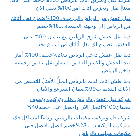
معنا| نقل وتخزين اثاث آمن100%اتصل الان
نقل عفش من الرياض الى جدة..100%ضمان نقل أثاثك
من الرياض إلى وجهته الجديدة..بـ18%خصم
دينا نقل عفش شرق الرياض مع ضمان 99% على
العفش..نضمن لك نقل أثاثك في أسرع وقت
دينا نقل عفش داخل الرياض بـ20%خصم..100% أمان
ضد الخدش والكسر للعفش..اسعار نقل عفش رخيصة
داخل الرياض
دينا طش اثاث قديم بالرياض الحلُّ الأمثلُ للتخلص من
الأثاث القديم ب99%ضمانُ السرعةِ والأمان
شركة نقل عفش بالرياض..فك وتركيب وتغليف
بضمان100%اتصل الان واحصل على خصم40%
شركة فك وتركيب مكيفات بالرياض..وداعًا لمشاكل فك
و تركيب المكيفات بـ23%خصم اتصل بافضل فني
مكيفات سبليت بالرياض