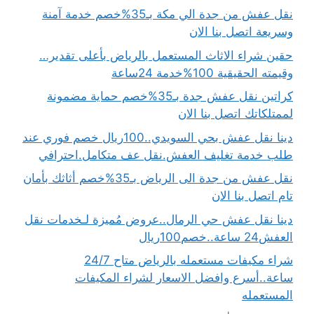
نقل عفش من جدة الي مكة بـ35%خصم خدمة آمنة
وسريعة اتصل بنا الان
حقين شراء الاثاث المستعمل بالرياض بأعلى تقدير…
وقيمته الحقيقية 100%خدمة 24ساعة
كراتين نقل عفش جدة بـ35%خصم حماية مضمونة
لممتلكاتك اتصل بنا الان
دينا نقل عفش بحي السويدي..100ريال خصم فوري عند
طلب خدمة تغليف العفش.نقل عف متكامل.احترافي
نقل عفش من جدة الى الرياض بـ35%خصم أثاثك بأمان
تام اتصل بنا الان
دينا نقل عفش حي الرمال..عروض مُميزة لـخدمات نقل
العفش24 ساعة..خصم100ريال
شراء مكيفات مستعمله بالرياض متاح 24/7
ساعة..أسرع وافضل الاسعار لشراء المكيفات
المستعمله