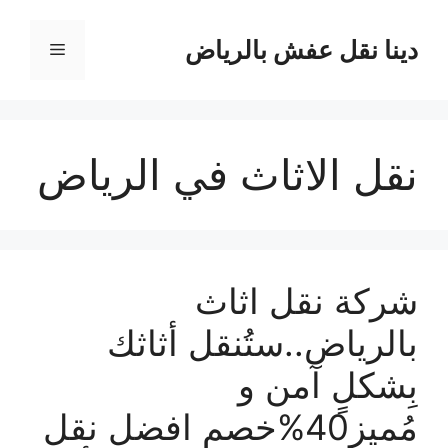
نتقل
لى
دينا نقل عفش بالرياض
القائمة
لمحتوى
نقل الاثاث في الرياض
شركة نقل اثاث
بالرياض..ستُنقل أثاثك
بِشكلٍ آمن و
مُميز40%خصم افضل نقل