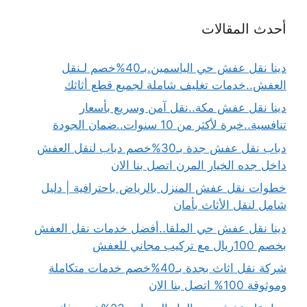
أحدث المقالات
دينا نقل عفش حي الياسمين.بـ40%خصم لـنقل
العفش..خدمات تغليف شاملة لجميع قطع أثاثك
دينا نقل عفش مكة..نقل آمن وسريع بأسعار
تنافسية..خبرة لأكثر من 10 سنوات..ضمان الجودة
دباب نقل عفش جدة بـ30%خصم دباب لنقل العفش
داخل جده الخيار المرن اتصل بنا الان
خطوات نقل عفش المنزل بالرياض باحترافية | دليل
شامل لنقل الأثاث بأمان
دينا نقل عفش حي الملقا..أفضل خدمات نقل العفش
بخصم 100ريال مع تركيب مجاني للعفش
شركة نقل اثاث بجدة بـ40%خصم خدمات متكاملة
وموثوقة 100% اتصل بنا الان