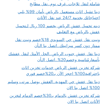
شاملة لنقل ثلاجات..غرف نوم..نقل مطابخ
دينا تشيل اثاث مستعمل بالرياض بأمان 99% يلبي
احتياجاتك بخدمة 24/7 عند نقل الأثاث
دينه تحميل عفش الرياض بخصم 100 ريال لـتحميل
عفش بالرياض مع التغليف
ونيت نقل عفش حي السويدي 18%خصم ونيت نقل
ممتاز دون كسر ميزانيتك..اتصل بنا الـأن
دينا نقل عفش جنوب الرياض..الحل الأمثل لنقل عفشك
بأسعارمُناسبة وخصم20%..اتصل الـأن
شركة تخزين عفش الرياض خدمات تخزين اثاث
باحترافية100% احجز الآن بـ20%خصم فوري
دينا نقل عفش حي المهدية..العفش يوصل مرتب وسليم
100% اتصل بنا الان
شركة تخزين عفش بالدمام بـ30%خصم الدمام لتخزين
الأثاث اتصل بنا الان