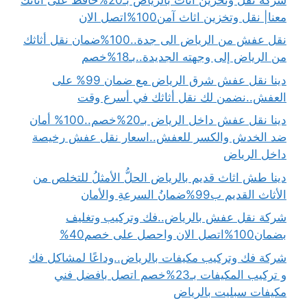
معنا| نقل وتخزين اثاث آمن100%اتصل الان
نقل عفش من الرياض الى جدة..100%ضمان نقل أثاثك
من الرياض إلى وجهته الجديدة..بـ18%خصم
دينا نقل عفش شرق الرياض مع ضمان 99% على
العفش..نضمن لك نقل أثاثك في أسرع وقت
دينا نقل عفش داخل الرياض بـ20%خصم..100% أمان
ضد الخدش والكسر للعفش..اسعار نقل عفش رخيصة
داخل الرياض
دينا طش اثاث قديم بالرياض الحلُّ الأمثلُ للتخلص من
الأثاث القديم ب99%ضمانُ السرعةِ والأمان
شركة نقل عفش بالرياض..فك وتركيب وتغليف
بضمان100%اتصل الان واحصل على خصم40%
شركة فك وتركيب مكيفات بالرياض..وداعًا لمشاكل فك
و تركيب المكيفات بـ23%خصم اتصل بافضل فني
مكيفات سبليت بالرياض