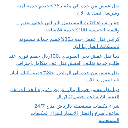
نقل عفش من جدة الي مكة بـ35%خصم خدمة آمنة
وسريعة اتصل بنا الان
حقين شراء الاثاث المستعمل بالرياض بأعلى تقدير…
وقيمته الحقيقية 100%خدمة 24ساعة
كراتين نقل عفش جدة بـ35%خصم حماية مضمونة
لممتلكاتك اتصل بنا الان
دينا نقل عفش بحي السويدي..100ريال خصم فوري عند
طلب خدمة تغليف العفش.نقل عف متكامل.احترافي
نقل عفش من جدة الى الرياض بـ35%خصم أثاثك بأمان
تام اتصل بنا الان
دينا نقل عفش حي الرمال..عروض مُميزة لـخدمات نقل
العفش24 ساعة..خصم100ريال
شراء مكيفات مستعمله بالرياض متاح 24/7
ساعة..أسرع وافضل الاسعار لشراء المكيفات
المستعمله