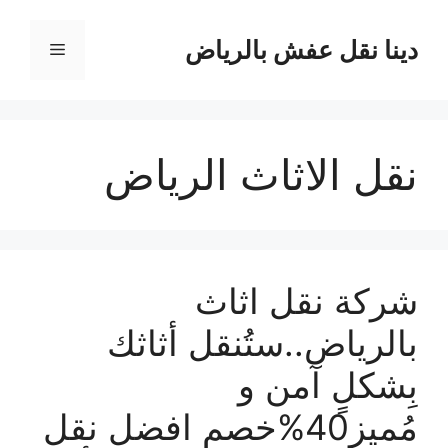
نتقل
لى
دينا نقل عفش بالرياض
القائمة
لمحتوى
نقل الاثاث الرياض
شركة نقل اثاث
بالرياض..ستُنقل أثاثك
بِشكلٍ آمن و
مُميز40%خصم افضل نقل