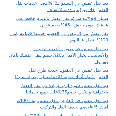
دينا نقل عفش حي النسيم بـ18%افضل خدمات نقل
العفش فك وتركيب خدمة24ساعة
ضمان 99%مع شركة نقل عفش بالدمام حافظ على
عفشك بدون خدش بـ45%خصم فوري
نقل عفش من الرياض الى القصيم خدمة24ساعة بامان
100% اتصل بنا اليوم
دينا نقل عفش حي طويق..أحدث التقنيات
والأساليب..الخيار الأمثل بـ20%خصم لنقل عفشك بأمان
وسهولة
دينا نقل عفش حي العقيق..احدث طرق نقل
العفش..نُنقل أثاثك بعناية فائقة لضمان وصوله سليمًا
دينا نقل عفش ظهرة لبن..الريادة في نقل العفش
باحترافية وابتكار..خصم35%على جميع خدماتنا
دينا نقل عفش حي العارض..نقل عفش بيتك 100%
أمان..15%خصم لخدمة الفك والتركيب
دينا نقل عفش حي اليرموك مع ضمان 99% على