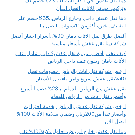
دينا نقل عفش حي الدار البيضاء بـ23%خصم فك
وتركيب مجاني للاثاث اتصل الــأن
دينا نقل عفش داخل وخارج الرياض..35%خصم علي
التغليف..خبرة أكثرمن10سنوات..اتصل بنا
أفضل طرق نقل الاثاث بأمان 99%..أسرار اختيار أفضل
شركة دينا نقل عفش بأسعار مناسبة
كيف تختار أفضل سيارة نقل عفش؟ دليل شامل لنقل
الأثاث بأمان وبدون تلف داخل الرياض
ارخص شركة نقل اثاث بالرياض خصومات تصل
40%نقل عفش سريع وامن بأفضل الأسعار
نقل عفش من الرياض للدمام..بـ23%خصم لـأسرع
وأضمن نقل اثاث من الرياض للدمام
ارخص شركة نقل عفش بالرياض بخدمة احترافية
وأسعار تبدأ من200ريال وضمان سلامة الأثاث 100%
اتصل الان
دينا نقل عفش خارج الرياض..حلول ذكية100%لنقل