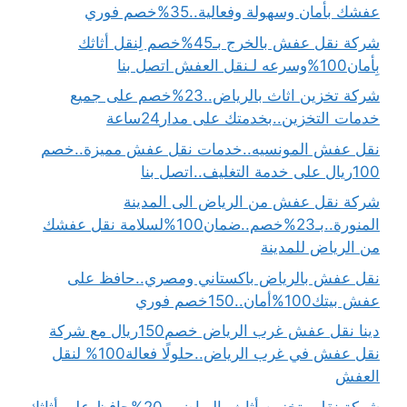
عفشك بأمان وسهولة وفعالية..35%خصم فوري
شركة نقل عفش بالخرج بـ45%خصم لِنقل أثاثك
بِأمان100%وسرعه لـنقل العفش اتصل بنا
شركة تخزين اثاث بالرياض..23%خصم على جميع
خدمات التخزين..بخدمتك على مدار24ساعة
نقل عفش المونسيه..خدمات نقل عفش مميزة..خصم
100ريال على خدمة التغليف..اتصل بنا
شركة نقل عفش من الرياض الى المدينة
المنورة..بـ23%خصم..ضمان100%لسلامة نقل عفشك
من الرياض للمدينة
نقل عفش بالرياض باكستاني ومصري..حافظ على
عفش بيتك100%أمان..150خصم فوري
دينا نقل عفش غرب الرياض خصم150ريال مع شركة
نقل عفش في غرب الرياض..حلولًا فعالة100% لنقل
العفش
شركة نقل وتخزين أثاث بالرياض بـ20%حافظ على أثاثك