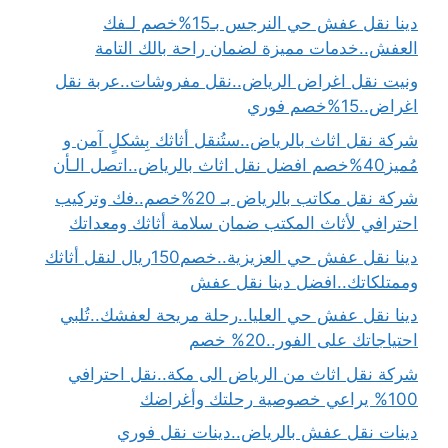
دينا نقل عفش حي النرجس بـ15%خصم لـفك
العفش..خدمات مميزة لضمان راحة بالك التامة
ونيت نقل اغراض الرياض..نقل مفروشات..عربة نقل
اغراض..15%خصم فوري
شركة نقل اثاث بالرياض..ستُنقل أثاثك بِشكلٍ آمن و
مُميز40%خصم افضل نقل اثاث بالرياض..اتصل الـأن
شركة نقل مكاتب بالرياض بـ 20%خصم..فك وتركيب
احترافي لأثاث المكتب ضمان سلامة أثاثك ومعداتك
دينا نقل عفش حي العزيزية..خصم150ريال لنقل أثاثك
وممتلكاتك..افضل دينا نقل عفش
دينا نقل عفش حي العليا..رحلة مريحة لعفشك..تُلبي
احتياجاتك على الفور..20% خصم
شركة نقل اثاث من الرياض الى مكة..نقل احترافي
100% يراعي خصوصية رحلتك وأغراضك
دينات نقل عفش بالرياض..دينات نقل فوري