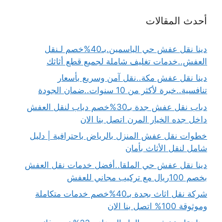
أحدث المقالات
دينا نقل عفش حي الياسمين.بـ40%خصم لـنقل
العفش..خدمات تغليف شاملة لجميع قطع أثاثك
دينا نقل عفش مكة..نقل آمن وسريع بأسعار
تنافسية..خبرة لأكثر من 10 سنوات..ضمان الجودة
دباب نقل عفش جدة بـ30%خصم دباب لنقل العفش
داخل جده الخيار المرن اتصل بنا الان
خطوات نقل عفش المنزل بالرياض باحترافية | دليل
شامل لنقل الأثاث بأمان
دينا نقل عفش حي الملقا..أفضل خدمات نقل العفش
بخصم 100ريال مع تركيب مجاني للعفش
شركة نقل اثاث بجدة بـ40%خصم خدمات متكاملة
وموثوقة 100% اتصل بنا الان