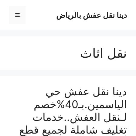
نتقل
لى
دينا نقل عفش بالرياض
القائمة
لمحتوى
نقل اثاث
دينا نقل عفش حي
الياسمين.بـ40%خصم
لـنقل العفش..خدمات
تغليف شاملة لجميع قطع