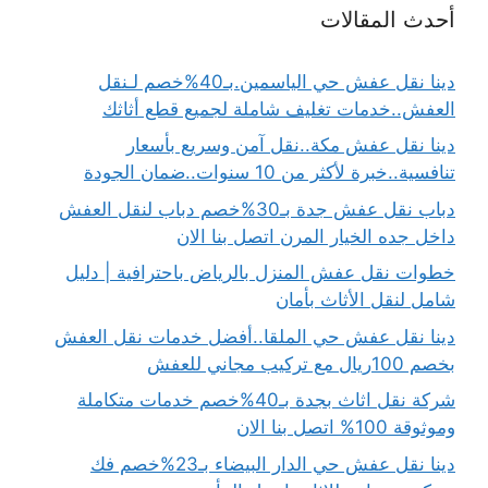
أحدث المقالات
دينا نقل عفش حي الياسمين.بـ40%خصم لـنقل
العفش..خدمات تغليف شاملة لجميع قطع أثاثك
دينا نقل عفش مكة..نقل آمن وسريع بأسعار
تنافسية..خبرة لأكثر من 10 سنوات..ضمان الجودة
دباب نقل عفش جدة بـ30%خصم دباب لنقل العفش
داخل جده الخيار المرن اتصل بنا الان
خطوات نقل عفش المنزل بالرياض باحترافية | دليل
شامل لنقل الأثاث بأمان
دينا نقل عفش حي الملقا..أفضل خدمات نقل العفش
بخصم 100ريال مع تركيب مجاني للعفش
شركة نقل اثاث بجدة بـ40%خصم خدمات متكاملة
وموثوقة 100% اتصل بنا الان
دينا نقل عفش حي الدار البيضاء بـ23%خصم فك