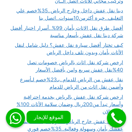
وتركيب مجاني للاثاث اتصل الــأن
دينا نقل عفش داخل وخارج الرياض..35%خصم علي
التغليف..خبرة أكثرمن10سنوات..اتصل بنا
أفضل طرق نقل الاثاث بأمان 99%..أسرار اختيار أفضل
شركة دينا نقل عفش بأسعار مناسبة
كيف تختار أفضل سيارة نقل عفش؟ دليل شامل لنقل
الأثاث بأمان وبدون تلف داخل الرياض
ارخص شركة نقل اثاث بالرياض خصومات تصل
40%نقل عفش سريع وامن بأفضل الأسعار
نقل عفش من الرياض للدمام..بـ23%خصم لـأسرع
وأضمن نقل اثاث من الرياض للدمام
ارخص شركة نقل عفش بالرياض بخدمة احترافية
وأسعار تبدأ من200ريال وضمان سلامة الأثاث 100%
اتصل الان
دينا نقل عفش خارج الرياض..حلول ذكية100%لنقل
عفشك بأمان وسهولة وفعالية..35%خصم فوري