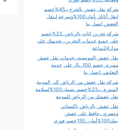
شركة نقل عفش بالخرج بـ45%خصم
لِنقل أثاثك بِأمان100%وسرعه لـنقل
العفش اتصل بنا
شركة تخزين اثاث بالرياض..23%خصم
على جميع خدمات التخزين..بخدمتك على
مدار24ساعة
نقل عفش المونسيه..خدمات نقل عفش
مميزة..خصم 100ريال على خدمة
التغليف..اتصل بنا
شركة نقل عفش من الرياض الى المدينة
المنورة..بـ23%خصم..ضمان100%لسلامة
نقل عفشك من الرياض للمدينة
نقل عفش بالرياض باكستاني
ومصري..حافظ على عفش
بيتك100%أمان..150خصم فوري