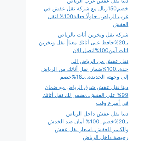
دينا نقل عفش غرب الرياض
خصم150ريال مع شركة نقل عفش في
غرب الرياض..حلولًا فعالة100% لنقل
العفش
شركة نقل وتخزين أثاث بالرياض
بـ20%حافظ على أثاثك معنا| نقل وتخزين
اثاث آمن100%اتصل الان
نقل عفش من الرياض الى
جدة..100%ضمان نقل أثاثك من الرياض
إلى وجهته الجديدة..بـ18%خصم
دينا نقل عفش شرق الرياض مع ضمان
99% على العفش..نضمن لك نقل أثاثك
في أسرع وقت
دينا نقل عفش داخل الرياض
بـ20%خصم..100% أمان ضد الخدش
والكسر للعفش..اسعار نقل عفش
رخيصة داخل الرياض