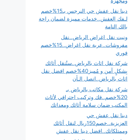
ومجهزة
دينا نقل عفش حي النرجس بـ15%خصم
لـفك العفش..خدمات مميزة لضمان راحة
بالك التامة
ونيت نقل اغراض الرياض..نقل
مفروشات..عربة نقل اغراض..15%خصم
فوري
شركة نقل اثاث بالرياض..ستُنقل أثاثك
بِشكلٍ آمن و مُميز40%خصم افضل نقل
اثاث بالرياض..اتصل الـأن
شركة نقل مكاتب بالرياض بـ
20%خصم..فك وتركيب احترافي لأثاث
المكتب ضمان سلامة أثاثك ومعداتك
دينا نقل عفش حي
العزيزية..خصم150ريال لنقل أثاثك
وممتلكاتك..افضل دينا نقل عفش