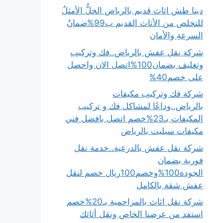
دينا طش اثاث قديم بالرياض الحلُّ الأمثلُ
للتخلص من الأثاث القديم ب99%ضمانُ
السرعةِ والأمان
شركة نقل عفش بالرياض..فك وتركيب
وتغليف بضمان100%اتصل الان واحصل
على خصم40%
شركة فك وتركيب مكيفات
بالرياض..وداعًا لمشاكل فك و تركيب
المكيفات بـ23%خصم اتصل بافضل فني
مكيفات سبليت بالرياض
شركة نقل عفش بالدرعية..خدمة نقل
فورية بضمان
الجودة100%وخصم100ريال خصم لنقل
عفش شقة بالكامل
شركة نقل اثاث بالمزاحمية بـ20%خصم
استفد من عرضنا الخاص ونقل أثاثك