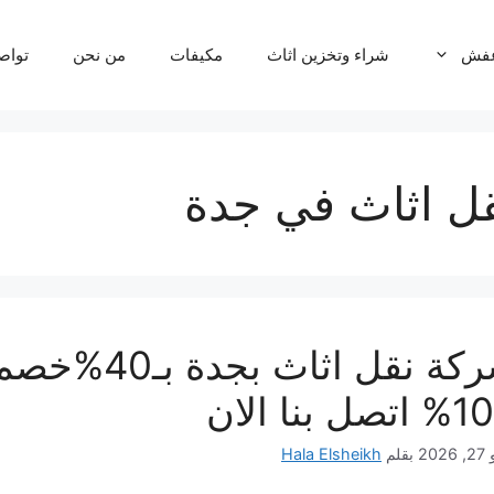
عفش
شراء وتخزين اثاث
مكيفات
من نحن
تواص
ل اثاث في جدة
شركة نقل ا
صل بنا الان
202
بقلم
Hala Elsheikh