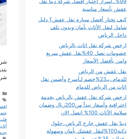
99%..أسرار اختيار أفضل شركة دينا نقل
عفش بأسعار مناسبة
كيف تختار أفضل سيارة نقل عفش؟ دليل
شامل لنقل الأثاث بأمان وبدون تلف
داخل الرياض
ارخص شركة نقل اثاث بالرياض
خصومات تصل 40%نقل عفش سريع
وامن بأفضل الأسعار
شرك
بتد
نقل عفش من الرياض
شرك
للدمام..بـ23%خصم لـأسرع وأضمن نقل
اثاث من الرياض للدمام
ارخص شركة نقل عفش بالرياض بخدمة
احترافية وأسعار تبدأ من200ريال وضمان
افضل
سلامة الأثاث 100% اتصل الان
خصو
فلبين
دينا نقل عفش خارج الرياض..حلول
أثاث
ذكية100%لنقل عفشك بأمان وسهولة
جده
وفعالية..35%خصم فوري