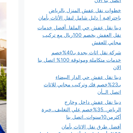
اتصل بنا الان
خطوات نقل عفش المنزل بالرياض
باحترافية | دليل شامل لنقل الأثاث بأمان
دينا نقل عفش حي الملقا..أفضل خدمات
نقل العفش بخصم 100ريال مع تركيب
مجاني للعفش
شركة نقل اثاث بجدة بـ40%خصم
خدمات متكاملة وموثوقة 100% اتصل بنا
الان
دينا نقل عفش حي الدار البيضاء
بـ23%خصم فك وتركيب مجاني للاثاث
اتصل الــأن
دينا نقل عفش داخل وخارج
الرياض..35%خصم علي التغليف..خبرة
أكثرمن10سنوات..اتصل بنا
أفضل طرق نقل الاثاث بأمان