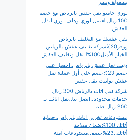
بسهولة ويسر
لوري جامبو نقل عفش بالرياض مع خصم
100 ريال افضل لوري وهاف لوري لنقل
العفش
نقل عفشك مع التغليف بالرياض
ووفر20%شركة تغليف عفش بالرياض
الخيار الأمثل100%لـنقل وتغليف العفش
ونيت نقل عفش بالرياض..احصل على
خصم 23%خصم على أول عملية نقل
عفش بوانيت نقل عفش
شركة نقل اثاث بالرياض 300 ريال
خدمات محدودة..اتصل بنا..نقل اثاثك بـ
300 ريال فقط
مستودعات تخزين اثاث بالرياض..حماية
أثاثك 100%ضمان سلامة
أثاثك..23%خصم..مستودعات آمنة