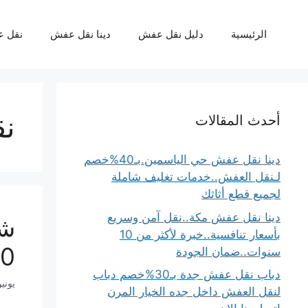
نتقل
لى
الرئيسية
دليل نقل عفش
دينا نقل عفش
نقل 
لمحتوى
نق
أحدث المقالات
دينا نقل عفش حي الياسمين.بـ40%خصم
لـنقل العفش..خدمات تغليف شاملة
لجميع قطع أثاثك
دينا نقل عفش مكة..نقل آمن وسريع
بأسعار تنافسية..خبرة لأكثر من 10
100% ات
سنوات..ضمان الجودة
دباب نقل عفش جدة بـ30%خصم دباب
يونيو 27, 6
لنقل العفش داخل جده الخيار المرن