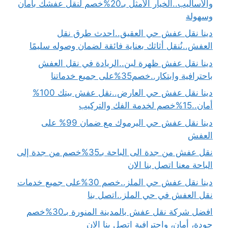
والأساليب..الخيار الأمثل بـ20%خصم لنقل عفشك بأمان
وسهولة
دينا نقل عفش حي العقيق..احدث طرق نقل
العفش..نُنقل أثاثك بعناية فائقة لضمان وصوله سليمًا
دينا نقل عفش ظهرة لبن..الريادة في نقل العفش
باحترافية وابتكار..خصم35%على جميع خدماتنا
دينا نقل عفش حي العارض..نقل عفش بيتك 100%
أمان..15%خصم لخدمة الفك والتركيب
دينا نقل عفش حي اليرموك مع ضمان 99% على
العفش
نقل عفش من جدة الى الباحة بـ35%خصم من جدة إلى
الباحة معنا اتصل بنا الان
دينا نقل عفش حي الملز..خصم 30%على جميع خدمات
نقل العفش في حي الملز..اتصل بنا
افضل شركة نقل عفش بالمدينة المنورة بـ30%خصم
جودة، أمان، واحترافية اتصل بنا الان