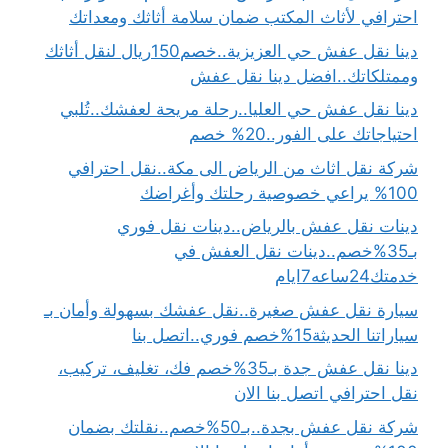
احترافي لأثاث المكتب ضمان سلامة أثاثك ومعداتك
دينا نقل عفش حي العزيزية..خصم150ريال لنقل أثاثك
وممتلكاتك..افضل دينا نقل عفش
دينا نقل عفش حي العليا..رحلة مريحة لعفشك..تُلبي
احتياجاتك على الفور..20% خصم
شركة نقل اثاث من الرياض الى مكة..نقل احترافي
100% يراعي خصوصية رحلتك وأغراضك
دينات نقل عفش بالرياض..دينات نقل فوري
بـ35%خصم..دينات نقل العفش في
خدمتك24ساعه7ايام
سيارة نقل عفش صغيرة..نقل عفشك بسهولة وأمان بـ
سياراتنا الحديثة15%خصم فوري..اتصل بنا
دينا نقل عفش جدة بـ35%خصم فك، تغليف، تركيب،
نقل احترافي اتصل بنا الان
شركة نقل عفش بجدة..بـ50%خصم..نقلتك بضمان