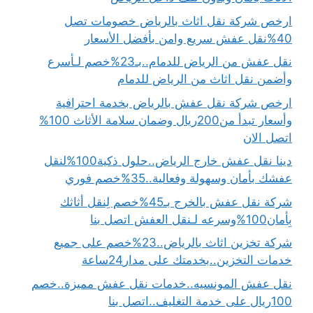
ارخص شركة نقل اثاث بالرياض خصومات تصل
40%نقل عفش سريع وامن بأفضل الأسعار
نقل عفش من الرياض للدمام..بـ23%خصم لـأسرع
وأضمن نقل اثاث من الرياض للدمام
ارخص شركة نقل عفش بالرياض بخدمة احترافية
وأسعار تبدأ من200ريال وضمان سلامة الأثاث 100%
اتصل الان
دينا نقل عفش خارج الرياض..حلول ذكية100%لنقل
عفشك بأمان وسهولة وفعالية..35%خصم فوري
شركة نقل عفش بالخرج بـ45%خصم لِنقل أثاثك
بِأمان100%وسرعه لـنقل العفش اتصل بنا
شركة تخزين اثاث بالرياض..23%خصم على جميع
خدمات التخزين..بخدمتك على مدار24ساعة
نقل عفش المونسيه..خدمات نقل عفش مميزة..خصم
100ريال على خدمة التغليف..اتصل بنا