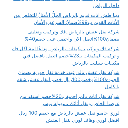
داخل الرياض
دينا طش اثاث قديم بالرياض الحلُّ الأمثلُ للتخلص من
الأثاث القديم ب99%ضمانُ السرعةِ والأمان
شركة نقل عفش بالرياض..فك وتركيب وتغليف
بضمان100%اتصل الان واحصل على خصم40%
شركة فك وتركيب مكيفات بالرياض..وداعًا لمشاكل فك
و تركيب المكيفات بـ23%خصم اتصل بافضل فني
مكيفات سبليت بالرياض
شركة نقل عفش بالدرعية..خدمة نقل فورية بضمان
الجودة100%وخصم100ريال خصم لنقل عفش شقة
بالكامل
شركة نقل اثاث بالمزاحمية بـ20%خصم استفد من
عرضنا الخاص ونقل أثاثك بسهولة ويسر
لوري جامبو نقل عفش بالرياض مع خصم 100 ريال
افضل لوري وهاف لوري لنقل العفش