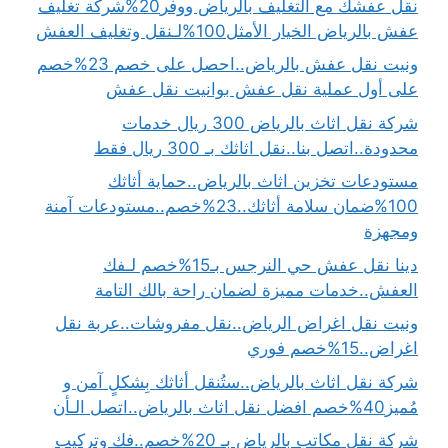
نقل عفشك مع التغليف بالرياض ووفر20%شركة تغليف
عفش بالرياض الخيار الأمثل100%لـنقل وتغليف العفش
ونيت نقل عفش بالرياض..احصل على خصم 23%خصم
على أول عملية نقل عفش بوانيت نقل عفش
شركة نقل اثاث بالرياض 300 ريال خدمات
محدودة..اتصل بنا..نقل اثاثك بـ 300 ريال فقط
مستودعات تخزين اثاث بالرياض..حماية أثاثك
100%ضمان سلامة أثاثك..23%خصم..مستودعات آمنة
ومجهزة
دينا نقل عفش حي النرجس بـ15%خصم لـفك
العفش..خدمات مميزة لضمان راحة بالك التامة
ونيت نقل اغراض الرياض..نقل مفروشات..عربة نقل
اغراض..15%خصم فوري
شركة نقل اثاث بالرياض..ستُنقل أثاثك بِشكلٍ آمن و
مُميز40%خصم افضل نقل اثاث بالرياض..اتصل الـأن
شركة نقل مكاتب بالرياض بـ 20%خصم..فك وتركيب