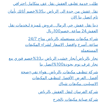
طلب خدمة تغليف العفش.نقل عف متكامل.احترافي
نقل عفش من جدة الى الرياض بـ35%خصم أثاثك بأمان
تام اتصل بنا الان
دينا نقل عفش حي الرمال..عروض مُميزة لـخدمات نقل
العفش24 ساعة..خصم100ريال
شراء مكيفات مستعمله بالرياض متاح 24/7
ساعة..أسرع وافضل الاسعار لشراء المكيفات
المستعمله
نجار بالرياض|نجار خشب الرياض بـ33%خصم فوري مع
نجار غرف نوم بجودة100%اتصل بنا
شركة تنظيف مكيفات بالرياض..هواء نقي=صحة
أفضل..العرض الأفضل لتنظيف المكيفات
الاسبليت..مكيفات شباك
شركة الفرسان لنقل العفش بالرياض
شركة صيانة مكيفات بالخرج