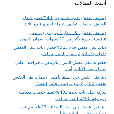
أحدث المقالات
دينا نقل عفش حي الياسمين.بـ40%خصم لـنقل
العفش..خدمات تغليف شاملة لجميع قطع أثاثك
دينا نقل عفش مكة..نقل آمن وسريع بأسعار
تنافسية..خبرة لأكثر من 10 سنوات..ضمان الجودة
دباب نقل عفش جدة بـ30%خصم دباب لنقل العفش
داخل جده الخيار المرن اتصل بنا الان
خطوات نقل عفش المنزل بالرياض باحترافية | دليل
شامل لنقل الأثاث بأمان
دينا نقل عفش حي الملقا..أفضل خدمات نقل العفش
بخصم 100ريال مع تركيب مجاني للعفش
شركة نقل اثاث بجدة بـ40%خصم خدمات متكاملة
وموثوقة 100% اتصل بنا الان
دينا نقل عفش حي الدار البيضاء بـ23%خصم فك
وتركيب مجاني للاثاث اتصل الــأن