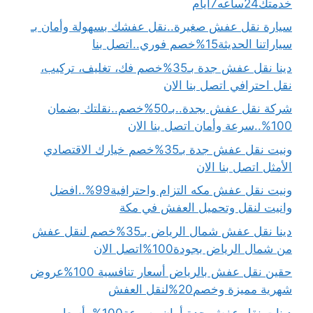
خدمتك24ساعه7ايام
سيارة نقل عفش صغيرة..نقل عفشك بسهولة وأمان بـ
سياراتنا الحديثة15%خصم فوري..اتصل بنا
دينا نقل عفش جدة بـ35%خصم فك، تغليف، تركيب،
نقل احترافي اتصل بنا الان
شركة نقل عفش بجدة..بـ50%خصم..نقلتك بضمان
100%..سرعة وأمان اتصل بنا الان
ونيت نقل عفش جدة بـ35%خصم خيارك الاقتصادي
الأمثل اتصل بنا الان
ونيت نقل عفش مكه التزام واحترافية99%..افضل
وانيت لنقل وتحميل العفش في مكة
دينا نقل عفش شمال الرياض بـ35%خصم لنقل عفش
من شمال الرياض بجودة100%اتصل الان
حقين نقل عفش بالرياض أسعار تنافسية 100%عروض
شهرية مميزة وخصم20%لنقل العفش
دينات نقل عفش جدة أمان وسرعة100%..أسعار