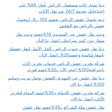
دينا تشيل اثاث مستعمل بالرياض بأمان 99% يلبي
احتياجاتك بخدمة 24/7 عند نقل الأثاث
دينه تحميل عفش الرياض بخصم 100 ريال لـتحميل
عفش بالرياض مع التغليف
ونيت نقل عفش حي السويدي 18%خصم ونيت نقل
ممتاز دون كسر ميزانيتك..اتصل بنا الـأن
دينا نقل عفش جنوب الرياض..الحل الأمثل لنقل عفشك
بأسعارمُناسبة وخصم20%..اتصل الـأن
شركة تخزين عفش الرياض خدمات تخزين اثاث
باحترافية100% احجز الآن بـ20%خصم فوري
دينا نقل عفش حي المهدية..العفش يوصل مرتب وسليم
100% اتصل بنا الان
شركة تخزين عفش بالدمام بـ30%خصم الدمام لتخزين
الأثاث اتصل بنا الان
نقل عفش مكة الشرائع بـ35%خصم نقل عفش