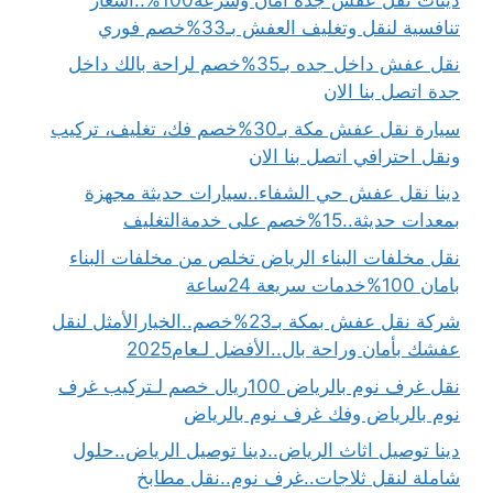
تنافسية لنقل وتغليف العفش بـ33%خصم فوري
نقل عفش داخل جده بـ35%خصم لراحة بالك داخل
جدة اتصل بنا الان
سيارة نقل عفش مكة بـ30%خصم فك، تغليف، تركيب
ونقل احترافي اتصل بنا الان
دينا نقل عفش حي الشفاء..سيارات حديثة مجهزة
بمعدات حديثة..15%خصم على خدمةالتغليف
نقل مخلفات البناء الرياض تخلص من مخلفات البناء
بامان 100%خدمات سريعة 24ساعة
شركة نقل عفش بمكة بـ23%خصم..الخيارالأمثل لنقل
عفشك بأمان وراحة بال..الأفضل لـعام2025
نقل غرف نوم بالرياض 100ريال خصم لـتركيب غرف
نوم بالرياض وفك غرف نوم بالرياض
دينا توصيل اثاث الرياض..دينا توصيل الرياض..حلول
شاملة لنقل ثلاجات..غرف نوم..نقل مطابخ