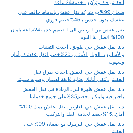
العفش فك وتركيب خدمة24ساعة
ضمان 99%مع شركة نقل عفش بالدمام حافظ على
عفشك بدون خدش بـ45%خصم فوري
نقل عفش من الرياض الى القصيم خدمة24ساعة بامان
100% اتصل بنا اليوم
دينا نقل عفش حي طويق..أحدث التقنيات
والأساليب..الخيار الأمثل بـ20%خصم لنقل عفشك بأمان
وسهولة
دينا نقل عفش حي العقيق..احدث طرق نقل
العفش..نُنقل أثاثك بعناية فائقة لضمان وصوله سليمًا
دينا نقل عفش ظهرة لبن..الريادة في نقل العفش
باحترافية وابتكار..خصم35%على جميع خدماتنا
دينا نقل عفش حي العارض..نقل عفش بيتك 100%
أمان..15%خصم لخدمة الفك والتركيب
دينا نقل عفش حي اليرموك مع ضمان 99% على
العفش