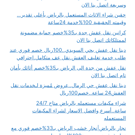
وسريعة اتصل بنا الان
حقين شراء الاثاث المستعمل بالرياض بأعلى تقدير…
وقيمته الحقيقية 100%خدمة 24ساعة
كراتين نقل عفش جدة بـ35%خصم حماية مضمونة
لممتلكاتك اتصل بنا الان
دينا نقل عفش بحي السويدي..100ريال خصم فوري عند
طلب خدمة تغليف العفش.نقل عف متكامل.احترافي
نقل عفش من جدة الى الرياض بـ35%خصم أثاثك بأمان
تام اتصل بنا الان
دينا نقل عفش حي الرمال..عروض مُميزة لـخدمات نقل
العفش24 ساعة..خصم100ريال
شراء مكيفات مستعمله بالرياض متاح 24/7
ساعة..أسرع وافضل الاسعار لشراء المكيفات
المستعمله
نجار بالرياض|نجار خشب الرياض بـ33%خصم فوري مع