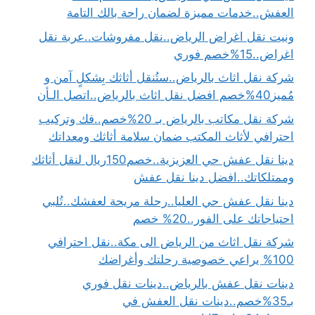
العفش..خدمات مميزة لضمان راحة بالك التامة
ونيت نقل اغراض الرياض..نقل مفروشات..عربة نقل
اغراض..15%خصم فوري
شركة نقل اثاث بالرياض..ستُنقل أثاثك بِشكلٍ آمن و
مُميز40%خصم افضل نقل اثاث بالرياض..اتصل الـأن
شركة نقل مكاتب بالرياض بـ 20%خصم..فك وتركيب
احترافي لأثاث المكتب ضمان سلامة أثاثك ومعداتك
دينا نقل عفش حي العزيزية..خصم150ريال لنقل أثاثك
وممتلكاتك..افضل دينا نقل عفش
دينا نقل عفش حي العليا..رحلة مريحة لعفشك..تُلبي
احتياجاتك على الفور..20% خصم
شركة نقل اثاث من الرياض الى مكة..نقل احترافي
100% يراعي خصوصية رحلتك وأغراضك
دينات نقل عفش بالرياض..دينات نقل فوري
بـ35%خصم..دينات نقل العفش في