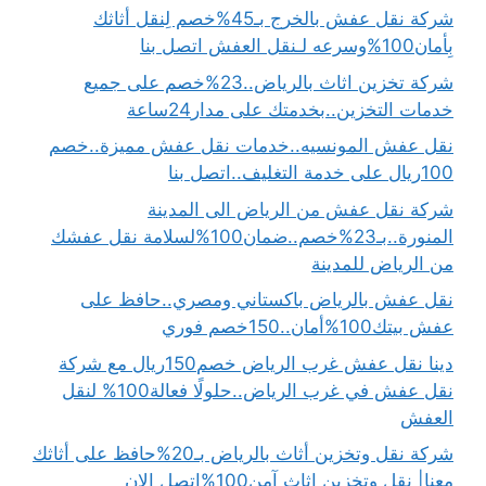
شركة نقل عفش بالخرج بـ45%خصم لِنقل أثاثك
بِأمان100%وسرعه لـنقل العفش اتصل بنا
شركة تخزين اثاث بالرياض..23%خصم على جميع
خدمات التخزين..بخدمتك على مدار24ساعة
نقل عفش المونسيه..خدمات نقل عفش مميزة..خصم
100ريال على خدمة التغليف..اتصل بنا
شركة نقل عفش من الرياض الى المدينة
المنورة..بـ23%خصم..ضمان100%لسلامة نقل عفشك
من الرياض للمدينة
نقل عفش بالرياض باكستاني ومصري..حافظ على
عفش بيتك100%أمان..150خصم فوري
دينا نقل عفش غرب الرياض خصم150ريال مع شركة
نقل عفش في غرب الرياض..حلولًا فعالة100% لنقل
العفش
شركة نقل وتخزين أثاث بالرياض بـ20%حافظ على أثاثك
معنا| نقل وتخزين اثاث آمن100%اتصل الان