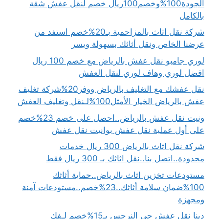
الجودة100%وخصم100ريال خصم لنقل عفش شقة
بالكامل
شركة نقل اثاث بالمزاحمية بـ20%خصم استفد من
عرضنا الخاص ونقل أثاثك بسهولة ويسر
لوري جامبو نقل عفش بالرياض مع خصم 100 ريال
افضل لوري وهاف لوري لنقل العفش
نقل عفشك مع التغليف بالرياض ووفر20%شركة تغليف
عفش بالرياض الخيار الأمثل100%لـنقل وتغليف العفش
ونيت نقل عفش بالرياض..احصل على خصم 23%خصم
على أول عملية نقل عفش بوانيت نقل عفش
شركة نقل اثاث بالرياض 300 ريال خدمات
محدودة..اتصل بنا..نقل اثاثك بـ 300 ريال فقط
مستودعات تخزين اثاث بالرياض..حماية أثاثك
100%ضمان سلامة أثاثك..23%خصم..مستودعات آمنة
ومجهزة
دينا نقل عفش حي النرجس بـ15%خصم لـفك