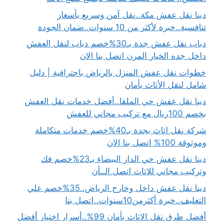
دينا نقل عفش مكة..نقل آمن وسريع بأسعار
تنافسية..خبرة لأكثر من 10 سنوات..ضمان الجودة
دباب نقل عفش جدة بـ30%خصم دباب لنقل العفش
داخل جده الخيار المرن اتصل بنا الان
خطوات نقل عفش المنزل بالرياض باحترافية | دليل
شامل لنقل الأثاث بأمان
دينا نقل عفش حي الملقا..أفضل خدمات نقل العفش
بخصم 100ريال مع تركيب مجاني للعفش
شركة نقل اثاث بجدة بـ40%خصم خدمات متكاملة
وموثوقة 100% اتصل بنا الان
دينا نقل عفش حي الدار البيضاء بـ23%خصم فك
وتركيب مجاني للاثاث اتصل الــأن
دينا نقل عفش داخل وخارج الرياض..35%خصم علي
التغليف..خبرة أكثرمن10سنوات..اتصل بنا
أفضل طرق نقل الاثاث بأمان 99%..أسرار اختيار أفضل