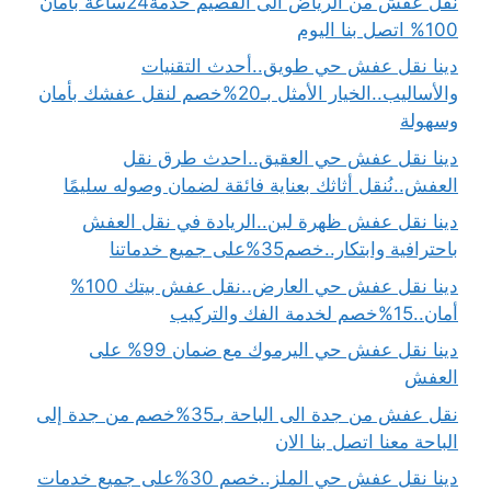
نقل عفش من الرياض الى القصيم خدمة24ساعة بامان
100% اتصل بنا اليوم
دينا نقل عفش حي طويق..أحدث التقنيات
والأساليب..الخيار الأمثل بـ20%خصم لنقل عفشك بأمان
وسهولة
دينا نقل عفش حي العقيق..احدث طرق نقل
العفش..نُنقل أثاثك بعناية فائقة لضمان وصوله سليمًا
دينا نقل عفش ظهرة لبن..الريادة في نقل العفش
باحترافية وابتكار..خصم35%على جميع خدماتنا
دينا نقل عفش حي العارض..نقل عفش بيتك 100%
أمان..15%خصم لخدمة الفك والتركيب
دينا نقل عفش حي اليرموك مع ضمان 99% على
العفش
نقل عفش من جدة الى الباحة بـ35%خصم من جدة إلى
الباحة معنا اتصل بنا الان
دينا نقل عفش حي الملز..خصم 30%على جميع خدمات