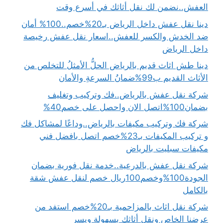
العفش..نضمن لك نقل أثاثك في أسرع وقت
دينا نقل عفش داخل الرياض بـ20%خصم..100% أمان
ضد الخدش والكسر للعفش..اسعار نقل عفش رخيصة
داخل الرياض
دينا طش اثاث قديم بالرياض الحلُّ الأمثلُ للتخلص من
الأثاث القديم ب99%ضمانُ السرعةِ والأمان
شركة نقل عفش بالرياض..فك وتركيب وتغليف
بضمان100%اتصل الان واحصل على خصم40%
شركة فك وتركيب مكيفات بالرياض..وداعًا لمشاكل فك
و تركيب المكيفات بـ23%خصم اتصل بافضل فني
مكيفات سبليت بالرياض
شركة نقل عفش بالدرعية..خدمة نقل فورية بضمان
الجودة100%وخصم100ريال خصم لنقل عفش شقة
بالكامل
شركة نقل اثاث بالمزاحمية بـ20%خصم استفد من
عرضنا الخاص ونقل أثاثك بسهولة ويسر