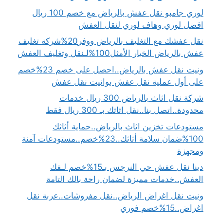
لوري جامبو نقل عفش بالرياض مع خصم 100 ريال
افضل لوري وهاف لوري لنقل العفش
نقل عفشك مع التغليف بالرياض ووفر20%شركة تغليف
عفش بالرياض الخيار الأمثل100%لـنقل وتغليف العفش
ونيت نقل عفش بالرياض..احصل على خصم 23%خصم
على أول عملية نقل عفش بوانيت نقل عفش
شركة نقل اثاث بالرياض 300 ريال خدمات
محدودة..اتصل بنا..نقل اثاثك بـ 300 ريال فقط
مستودعات تخزين اثاث بالرياض..حماية أثاثك
100%ضمان سلامة أثاثك..23%خصم..مستودعات آمنة
ومجهزة
دينا نقل عفش حي النرجس بـ15%خصم لـفك
العفش..خدمات مميزة لضمان راحة بالك التامة
ونيت نقل اغراض الرياض..نقل مفروشات..عربة نقل
اغراض..15%خصم فوري