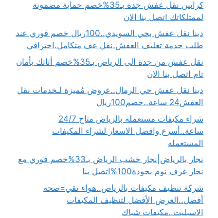
كراتين نقل عفش جدة بـ35%خصم حماية مضمونة
لممتلكاتك اتصل بنا الان
دينا نقل عفش بحي السويدي..100ريال خصم فوري عند
طلب خدمة تغليف العفش.نقل عف متكامل.احترافي
نقل عفش من جدة الى الرياض بـ35%خصم أثاثك بأمان
تام اتصل بنا الان
دينا نقل عفش حي الرمال..عروض مُميزة لـخدمات نقل
العفش24 ساعة..خصم100ريال
شراء مكيفات مستعمله بالرياض متاح 24/7
ساعة..أسرع وافضل الاسعار لشراء المكيفات
المستعمله
نجار بالرياض|نجار خشب الرياض بـ33%خصم فوري مع
نجار غرف نوم بجودة100%اتصل بنا
شركة تنظيف مكيفات بالرياض..هواء نقي=صحة
أفضل..العرض الأفضل لتنظيف المكيفات
الاسبليت..مكيفات شباك