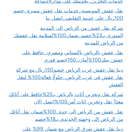
خدمات التخزين..بخدمتك على مدار24ساعة
نقل عفش المونسيه..خدمات نقل عفش مميزة..خصم
100ريال على خدمة التغليف..اتصل بنا
شركة نقل عفش من الرياض الى المدينة
المنورة..بـ23%خصم..ضمان100%لسلامة نقل عفشك
من الرياض للمدينة
نقل عفش بالرياض باكستاني ومصري..حافظ على
عفش بيتك100%أمان..150خصم فوري
دينا نقل عفش غرب الرياض خصم150ريال مع شركة
نقل عفش في غرب الرياض..حلولًا فعالة100% لنقل
العفش
شركة نقل وتخزين أثاث بالرياض بـ20%حافظ على أثاثك
معنا| نقل وتخزين اثاث آمن100%اتصل الان
نقل عفش من الرياض الى جدة..100%ضمان نقل أثاثك
من الرياض إلى وجهته الجديدة..بـ18%خصم
دينا نقل عفش شرق الرياض مع ضمان 99% على