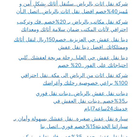
شركة نقل اثاث بالرياض..ستُنقل أثاثك بِشكلٍ آمن و
مُميز40%خصم افضل نقل اثاث بالرياض..اتصل الـأن
شركة نقل مكاتب بالرياض بـ 20%خصم..فك وتركيب
احترافي لأثاث المكتب ضمان سلامة أثاثك ومعداتك
دينا نقل عفش حي العزيزية..خصم150ريال لنقل أثاثك
وممتلكاتك..افضل دينا نقل عفش
دينا نقل عفش حي العليا..رحلة مريحة لعفشك..تُلبي
احتياجاتك على الفور..20% خصم
شركة نقل اثاث من الرياض الى مكة..نقل احترافي
100% يراعي خصوصية رحلتك وأغراضك
دينات نقل عفش بالرياض..دينات نقل فوري
بـ35%خصم..دينات نقل العفش في
خدمتك24ساعه7ايام
سيارة نقل عفش صغيرة..نقل عفشك بسهولة وأمان بـ
سياراتنا الحديثة15%خصم فوري..اتصل بنا
دينا نقل عفش جدة بـ35%خصم فك، تغليف، تركيب،