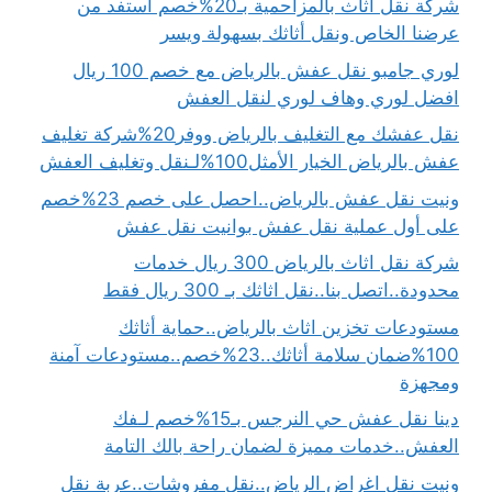
شركة نقل اثاث بالمزاحمية بـ20%خصم استفد من
عرضنا الخاص ونقل أثاثك بسهولة ويسر
لوري جامبو نقل عفش بالرياض مع خصم 100 ريال
افضل لوري وهاف لوري لنقل العفش
نقل عفشك مع التغليف بالرياض ووفر20%شركة تغليف
عفش بالرياض الخيار الأمثل100%لـنقل وتغليف العفش
ونيت نقل عفش بالرياض..احصل على خصم 23%خصم
على أول عملية نقل عفش بوانيت نقل عفش
شركة نقل اثاث بالرياض 300 ريال خدمات
محدودة..اتصل بنا..نقل اثاثك بـ 300 ريال فقط
مستودعات تخزين اثاث بالرياض..حماية أثاثك
100%ضمان سلامة أثاثك..23%خصم..مستودعات آمنة
ومجهزة
دينا نقل عفش حي النرجس بـ15%خصم لـفك
العفش..خدمات مميزة لضمان راحة بالك التامة
ونيت نقل اغراض الرياض..نقل مفروشات..عربة نقل