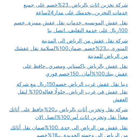
شركة تخزين اثاث بالرياض..23%خصم على جميع
خدمات التخزين..بخدمتك على مدار24ساعة
نقل عفش المونسيه..خدمات نقل عفش مميزة..خصم
100ريال على خدمة التغليف..اتصل بنا
شركة نقل عفش من الرياض الى المدينة
المنورة..بـ23%خصم..ضمان100%لسلامة نقل عفشك
من الرياض للمدينة
نقل عفش بالرياض باكستاني ومصري..حافظ على
عفش بيتك100%أمان..150خصم فوري
دينا نقل عفش غرب الرياض خصم150ريال مع شركة
نقل عفش في غرب الرياض..حلولًا فعالة100% لنقل
العفش
شركة نقل وتخزين أثاث بالرياض بـ20%حافظ على أثاثك
معنا| نقل وتخزين اثاث آمن100%اتصل الان
نقل عفش من الرياض الى جدة..100%ضمان نقل أثاثك
من الرياض إلى وجهته الجديدة..بـ18%خصم