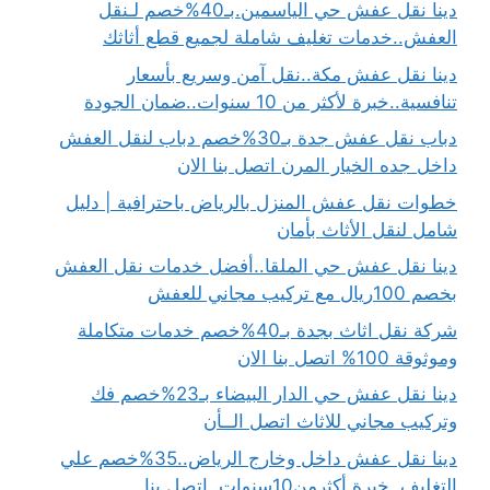
دينا نقل عفش حي الياسمين.بـ40%خصم لـنقل
العفش..خدمات تغليف شاملة لجميع قطع أثاثك
دينا نقل عفش مكة..نقل آمن وسريع بأسعار
تنافسية..خبرة لأكثر من 10 سنوات..ضمان الجودة
دباب نقل عفش جدة بـ30%خصم دباب لنقل العفش
داخل جده الخيار المرن اتصل بنا الان
خطوات نقل عفش المنزل بالرياض باحترافية | دليل
شامل لنقل الأثاث بأمان
دينا نقل عفش حي الملقا..أفضل خدمات نقل العفش
بخصم 100ريال مع تركيب مجاني للعفش
شركة نقل اثاث بجدة بـ40%خصم خدمات متكاملة
وموثوقة 100% اتصل بنا الان
دينا نقل عفش حي الدار البيضاء بـ23%خصم فك
وتركيب مجاني للاثاث اتصل الــأن
دينا نقل عفش داخل وخارج الرياض..35%خصم علي
التغليف..خبرة أكثرمن10سنوات..اتصل بنا