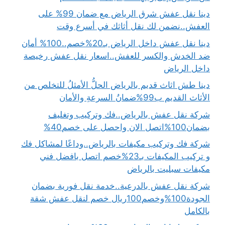
دينا نقل عفش شرق الرياض مع ضمان 99% على
العفش..نضمن لك نقل أثاثك في أسرع وقت
دينا نقل عفش داخل الرياض بـ20%خصم..100% أمان
ضد الخدش والكسر للعفش..اسعار نقل عفش رخيصة
داخل الرياض
دينا طش اثاث قديم بالرياض الحلُّ الأمثلُ للتخلص من
الأثاث القديم ب99%ضمانُ السرعةِ والأمان
شركة نقل عفش بالرياض..فك وتركيب وتغليف
بضمان100%اتصل الان واحصل على خصم40%
شركة فك وتركيب مكيفات بالرياض..وداعًا لمشاكل فك
و تركيب المكيفات بـ23%خصم اتصل بافضل فني
مكيفات سبليت بالرياض
شركة نقل عفش بالدرعية..خدمة نقل فورية بضمان
الجودة100%وخصم100ريال خصم لنقل عفش شقة
بالكامل