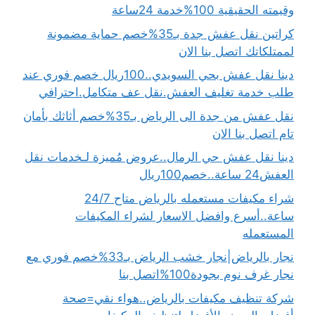
وقيمته الحقيقية 100%خدمة 24ساعة
كراتين نقل عفش جدة بـ35%خصم حماية مضمونة
لممتلكاتك اتصل بنا الان
دينا نقل عفش بحي السويدي..100ريال خصم فوري عند
طلب خدمة تغليف العفش.نقل عف متكامل.احترافي
نقل عفش من جدة الى الرياض بـ35%خصم أثاثك بأمان
تام اتصل بنا الان
دينا نقل عفش حي الرمال..عروض مُميزة لـخدمات نقل
العفش24 ساعة..خصم100ريال
شراء مكيفات مستعمله بالرياض متاح 24/7
ساعة..أسرع وافضل الاسعار لشراء المكيفات
المستعمله
نجار بالرياض|نجار خشب الرياض بـ33%خصم فوري مع
نجار غرف نوم بجودة100%اتصل بنا
شركة تنظيف مكيفات بالرياض..هواء نقي=صحة