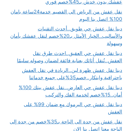
عفشك بدون خدش بـ45%خصم فوري
نقل عفش من الرياض الى القصيم خدمة24ساعة بامان
100% اتصل بنا اليوم
دينا نقل عفش حي طويق..أحدث التقنيات
والأساليب..الخيار الأمثل بـ20%خصم لنقل عفشك بأمان
وسهولة
دينا نقل عفش حي العقيق..احدث طرق نقل
العفش..نُنقل أثاثك بعناية فائقة لضمان وصوله سليمًا
دينا نقل عفش ظهرة لبن..الريادة في نقل العفش
باحترافية وابتكار..خصم35%على جميع خدماتنا
دينا نقل عفش حي العارض..نقل عفش بيتك 100%
أمان..15%خصم لخدمة الفك والتركيب
دينا نقل عفش حي اليرموك مع ضمان 99% على
العفش
نقل عفش من جدة الى الباحة بـ35%خصم من جدة إلى
الباحة معنا اتصل بنا الان