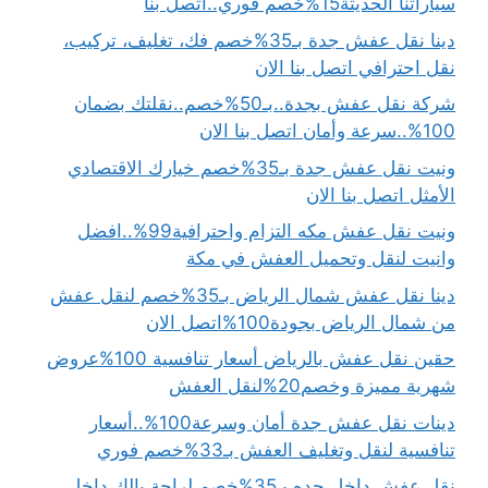
سياراتنا الحديثة15%خصم فوري..اتصل بنا
دينا نقل عفش جدة بـ35%خصم فك، تغليف، تركيب،
نقل احترافي اتصل بنا الان
شركة نقل عفش بجدة..بـ50%خصم..نقلتك بضمان
100%..سرعة وأمان اتصل بنا الان
ونيت نقل عفش جدة بـ35%خصم خيارك الاقتصادي
الأمثل اتصل بنا الان
ونيت نقل عفش مكه التزام واحترافية99%..افضل
وانيت لنقل وتحميل العفش في مكة
دينا نقل عفش شمال الرياض بـ35%خصم لنقل عفش
من شمال الرياض بجودة100%اتصل الان
حقين نقل عفش بالرياض أسعار تنافسية 100%عروض
شهرية مميزة وخصم20%لنقل العفش
دينات نقل عفش جدة أمان وسرعة100%..أسعار
تنافسية لنقل وتغليف العفش بـ33%خصم فوري
نقل عفش داخل جده بـ35%خصم لراحة بالك داخل