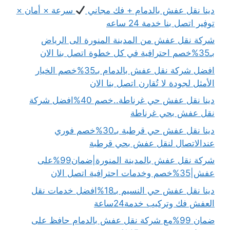
دينا نقل عفش بالدمام + فك مجاني
سرعة × أمان ×
توفير اتصل بنا خدمة 24 ساعه
شركة نقل عفش من المدينة المنورة الى الرياض
بـ35%خصم احترافية في كل خطوة اتصل بنا الان
افضل شركة نقل عفش بالدمام بـ35%خصم الخيار
الأمثل لجودة لا تُقارن اتصل بنا الان
دينا نقل عفش حي غرناطة..خصم 40%افضل شركة
نقل عفش بحي غرناطة
دينا نقل عفش حي قرطبة بـ30%خصم فوري
عندالاتصال لنقل عفش بحي قرطبة
شركة نقل عفش بالمدينة المنورة|ضمان99%على
عفش|35%خصم وخدمات احترافية اتصل الان
دينا نقل عفش حي النسيم بـ18%افضل خدمات نقل
العفش فك وتركيب خدمة24ساعة
ضمان 99%مع شركة نقل عفش بالدمام حافظ على