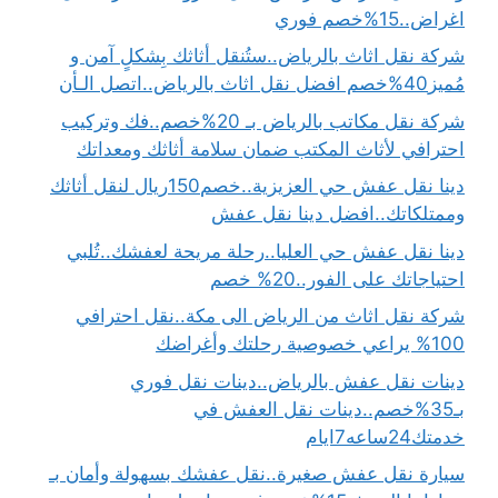
اغراض..15%خصم فوري
شركة نقل اثاث بالرياض..ستُنقل أثاثك بِشكلٍ آمن و
مُميز40%خصم افضل نقل اثاث بالرياض..اتصل الـأن
شركة نقل مكاتب بالرياض بـ 20%خصم..فك وتركيب
احترافي لأثاث المكتب ضمان سلامة أثاثك ومعداتك
دينا نقل عفش حي العزيزية..خصم150ريال لنقل أثاثك
وممتلكاتك..افضل دينا نقل عفش
دينا نقل عفش حي العليا..رحلة مريحة لعفشك..تُلبي
احتياجاتك على الفور..20% خصم
شركة نقل اثاث من الرياض الى مكة..نقل احترافي
100% يراعي خصوصية رحلتك وأغراضك
دينات نقل عفش بالرياض..دينات نقل فوري
بـ35%خصم..دينات نقل العفش في
خدمتك24ساعه7ايام
سيارة نقل عفش صغيرة..نقل عفشك بسهولة وأمان بـ