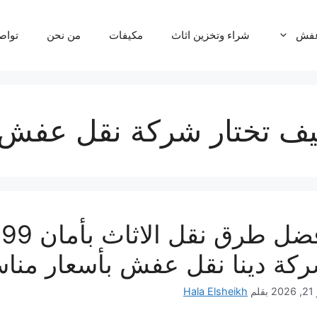
عفش
شراء وتخزين اثاث
مكيفات
من نحن
تواص
ف تختار شركة نقل عفش 
أ
كة دينا نقل عفش بأسعار مناس
20
بقلم
Hala Elsheikh