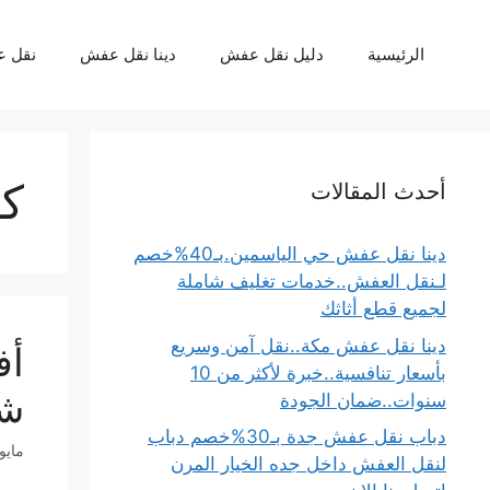
نتقل
لى
الرئيسية
دليل نقل عفش
دينا نقل عفش
نقل 
لمحتوى
كي
أحدث المقالات
دينا نقل عفش حي الياسمين.بـ40%خصم
لـنقل العفش..خدمات تغليف شاملة
لجميع قطع أثاثك
دينا نقل عفش مكة..نقل آمن وسريع
بأسعار تنافسية..خبرة لأكثر من 10
شر
سنوات..ضمان الجودة
دباب نقل عفش جدة بـ30%خصم دباب
مايو 21, 26
لنقل العفش داخل جده الخيار المرن