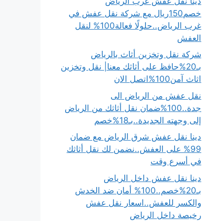
دينا نقل عفش غرب الرياض
خصم150ريال مع شركة نقل عفش في
غرب الرياض..حلولًا فعالة100% لنقل
العفش
شركة نقل وتخزين أثاث بالرياض
بـ20%حافظ على أثاثك معنا| نقل وتخزين
اثاث آمن100%اتصل الان
نقل عفش من الرياض الى
جدة..100%ضمان نقل أثاثك من الرياض
إلى وجهته الجديدة..بـ18%خصم
دينا نقل عفش شرق الرياض مع ضمان
99% على العفش..نضمن لك نقل أثاثك
في أسرع وقت
دينا نقل عفش داخل الرياض
بـ20%خصم..100% أمان ضد الخدش
والكسر للعفش..اسعار نقل عفش
رخيصة داخل الرياض