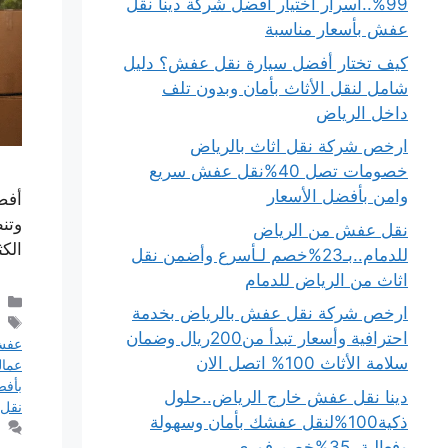
99%..أسرار اختيار أفضل شركة دينا نقل
عفش بأسعار مناسبة
كيف تختار أفضل سيارة نقل عفش؟ دليل
شامل لنقل الأثاث بأمان وبدون تلف
داخل الرياض
ارخص شركة نقل اثاث بالرياض
خصومات تصل 40%نقل عفش سريع
وامن بأفضل الأسعار
أفض
وتن
نقل عفش من الرياض
الك
للدمام..بـ23%خصم لـأسرع وأضمن نقل
اثاث من الرياض للدمام
ارخص شركة نقل عفش بالرياض بخدمة
احترافية وأسعار تبدأ من200ريال وضمان
عف
سلامة الأثاث 100% اتصل الان
عمال
بأفض
دينا نقل عفش خارج الرياض..حلول
نقل
ذكية100%لنقل عفشك بأمان وسهولة
وفعالية..35%خصم فوري