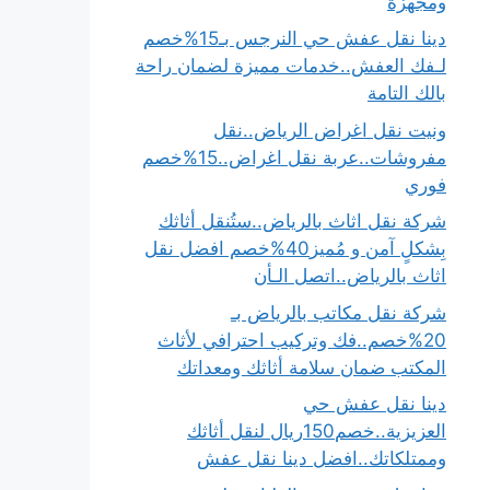
ومجهزة
دينا نقل عفش حي النرجس بـ15%خصم
لـفك العفش..خدمات مميزة لضمان راحة
بالك التامة
ونيت نقل اغراض الرياض..نقل
مفروشات..عربة نقل اغراض..15%خصم
فوري
شركة نقل اثاث بالرياض..ستُنقل أثاثك
بِشكلٍ آمن و مُميز40%خصم افضل نقل
اثاث بالرياض..اتصل الـأن
شركة نقل مكاتب بالرياض بـ
20%خصم..فك وتركيب احترافي لأثاث
المكتب ضمان سلامة أثاثك ومعداتك
دينا نقل عفش حي
العزيزية..خصم150ريال لنقل أثاثك
وممتلكاتك..افضل دينا نقل عفش