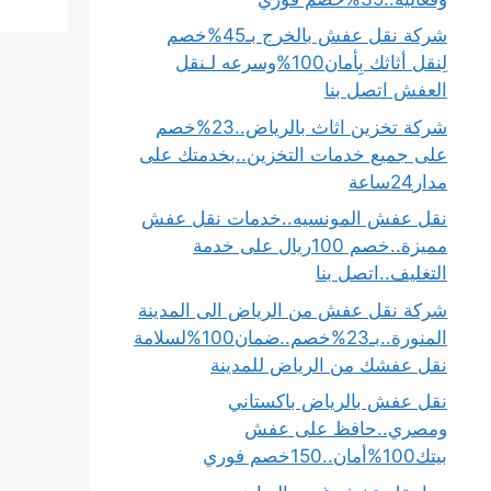
شركة نقل عفش بالخرج بـ45%خصم
لِنقل أثاثك بِأمان100%وسرعه لـنقل
العفش اتصل بنا
شركة تخزين اثاث بالرياض..23%خصم
على جميع خدمات التخزين..بخدمتك على
مدار24ساعة
نقل عفش المونسيه..خدمات نقل عفش
مميزة..خصم 100ريال على خدمة
التغليف..اتصل بنا
شركة نقل عفش من الرياض الى المدينة
المنورة..بـ23%خصم..ضمان100%لسلامة
نقل عفشك من الرياض للمدينة
نقل عفش بالرياض باكستاني
ومصري..حافظ على عفش
بيتك100%أمان..150خصم فوري