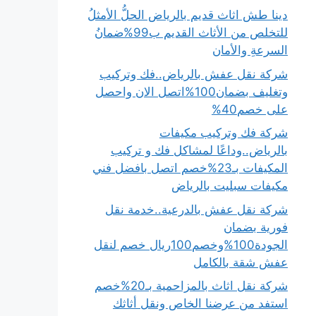
دينا طش اثاث قديم بالرياض الحلُّ الأمثلُ
للتخلص من الأثاث القديم ب99%ضمانُ
السرعةِ والأمان
شركة نقل عفش بالرياض..فك وتركيب
وتغليف بضمان100%اتصل الان واحصل
على خصم40%
شركة فك وتركيب مكيفات
بالرياض..وداعًا لمشاكل فك و تركيب
المكيفات بـ23%خصم اتصل بافضل فني
مكيفات سبليت بالرياض
شركة نقل عفش بالدرعية..خدمة نقل
فورية بضمان
الجودة100%وخصم100ريال خصم لنقل
عفش شقة بالكامل
شركة نقل اثاث بالمزاحمية بـ20%خصم
استفد من عرضنا الخاص ونقل أثاثك