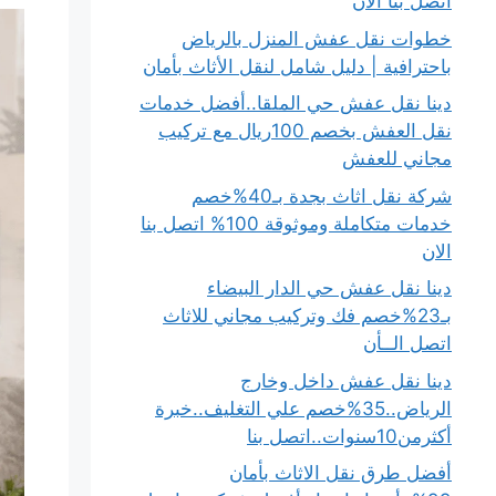
اتصل بنا الان
خطوات نقل عفش المنزل بالرياض
باحترافية | دليل شامل لنقل الأثاث بأمان
دينا نقل عفش حي الملقا..أفضل خدمات
نقل العفش بخصم 100ريال مع تركيب
مجاني للعفش
شركة نقل اثاث بجدة بـ40%خصم
خدمات متكاملة وموثوقة 100% اتصل بنا
الان
دينا نقل عفش حي الدار البيضاء
بـ23%خصم فك وتركيب مجاني للاثاث
اتصل الــأن
دينا نقل عفش داخل وخارج
الرياض..35%خصم علي التغليف..خبرة
أكثرمن10سنوات..اتصل بنا
أفضل طرق نقل الاثاث بأمان