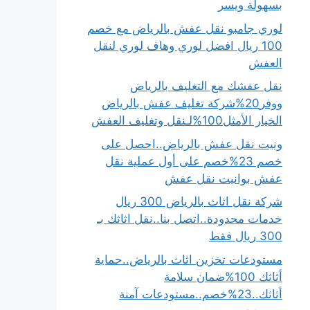
بسهولة ويسر
لوري جامبو نقل عفش بالرياض مع خصم
100 ريال افضل لوري وهاف لوري لنقل
العفش
نقل عفشك مع التغليف بالرياض
ووفر20%شركة تغليف عفش بالرياض
الخيار الأمثل100%لـنقل وتغليف العفش
ونيت نقل عفش بالرياض..احصل على
خصم 23%خصم على أول عملية نقل
عفش بوانيت نقل عفش
شركة نقل اثاث بالرياض 300 ريال
خدمات محدودة..اتصل بنا..نقل اثاثك بـ
300 ريال فقط
مستودعات تخزين اثاث بالرياض..حماية
أثاثك 100%ضمان سلامة
أثاثك..23%خصم..مستودعات آمنة