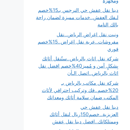
ومجهزة
دينا نقل عفش حي النرجس بـ15%خصم
لـفك العفش..خدمات مميزة لضمان راحة
بالك التامة
ونيت نقل اغراض الرياض..نقل
مفروشات..عربة نقل اغراض..15%خصم
فوري
شركة نقل اثاث بالرياض..ستُنقل أثاثك
بِشكلٍ آمن و مُميز40%خصم افضل نقل
اثاث بالرياض..اتصل الـأن
شركة نقل مكاتب بالرياض بـ
20%خصم..فك وتركيب احترافي لأثاث
المكتب ضمان سلامة أثاثك ومعداتك
دينا نقل عفش حي
العزيزية..خصم150ريال لنقل أثاثك
وممتلكاتك..افضل دينا نقل عفش