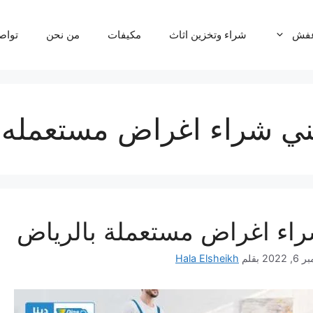
عفش
شراء وتخزين اثاث
مكيفات
من نحن
تواص
ي شراء اغراض مستعمله 
اء اغراض مستعملة بالرياض
, 2022
بقلم
Hala Elsheikh