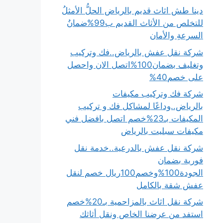
دينا طش اثاث قديم بالرياض الحلُّ الأمثلُ
للتخلص من الأثاث القديم ب99%ضمانُ
السرعةِ والأمان
شركة نقل عفش بالرياض..فك وتركيب
وتغليف بضمان100%اتصل الان واحصل
على خصم40%
شركة فك وتركيب مكيفات
بالرياض..وداعًا لمشاكل فك و تركيب
المكيفات بـ23%خصم اتصل بافضل فني
مكيفات سبليت بالرياض
شركة نقل عفش بالدرعية..خدمة نقل
فورية بضمان
الجودة100%وخصم100ريال خصم لنقل
عفش شقة بالكامل
شركة نقل اثاث بالمزاحمية بـ20%خصم
استفد من عرضنا الخاص ونقل أثاثك