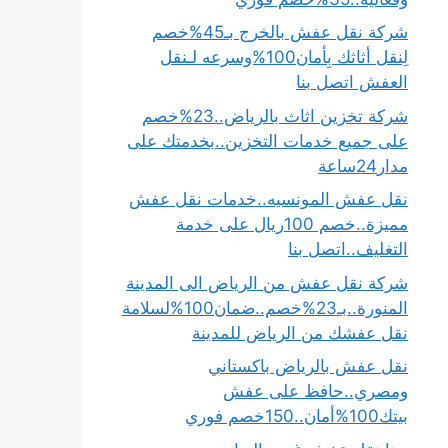
شركة نقل عفش بالخرج بـ45%خصم
لِنقل أثاثك بِأمان100%وسرعه لـنقل
العفش اتصل بنا
شركة تخزين اثاث بالرياض..23%خصم
على جميع خدمات التخزين..بخدمتك على
مدار24ساعة
نقل عفش المونسيه..خدمات نقل عفش
مميزة..خصم 100ريال على خدمة
التغليف..اتصل بنا
شركة نقل عفش من الرياض الى المدينة
المنورة..بـ23%خصم..ضمان100%لسلامة
نقل عفشك من الرياض للمدينة
نقل عفش بالرياض باكستاني
ومصري..حافظ على عفش
بيتك100%أمان..150خصم فوري