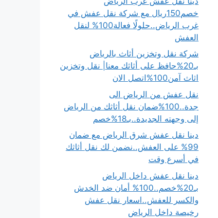
دينا نقل عفش غرب الرياض
خصم150ريال مع شركة نقل عفش في
غرب الرياض..حلولًا فعالة100% لنقل
العفش
شركة نقل وتخزين أثاث بالرياض
بـ20%حافظ على أثاثك معنا| نقل وتخزين
اثاث آمن100%اتصل الان
نقل عفش من الرياض الى
جدة..100%ضمان نقل أثاثك من الرياض
إلى وجهته الجديدة..بـ18%خصم
دينا نقل عفش شرق الرياض مع ضمان
99% على العفش..نضمن لك نقل أثاثك
في أسرع وقت
دينا نقل عفش داخل الرياض
بـ20%خصم..100% أمان ضد الخدش
والكسر للعفش..اسعار نقل عفش
رخيصة داخل الرياض