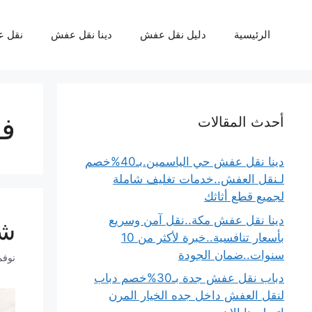
نتقل
لى
الرئيسية
دليل نقل عفش
دينا نقل عفش
نقل 
لمحتوى
فن
أحدث المقالات
دينا نقل عفش حي الياسمين.بـ40%خصم
لـنقل العفش..خدمات تغليف شاملة
لجميع قطع أثاثك
دينا نقل عفش مكة..نقل آمن وسريع
شر
بأسعار تنافسية..خبرة لأكثر من 10
سنوات..ضمان الجودة
نوفمبر 6
دباب نقل عفش جدة بـ30%خصم دباب
لنقل العفش داخل جده الخيار المرن