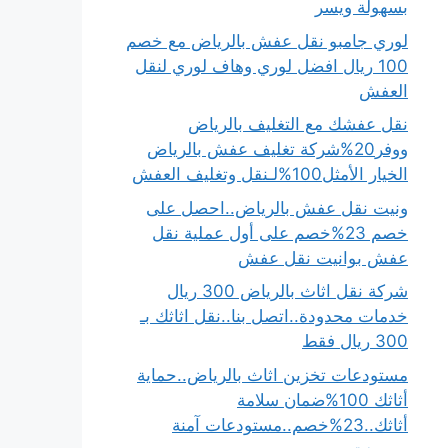
بسهولة ويسر
لوري جامبو نقل عفش بالرياض مع خصم
100 ريال افضل لوري وهاف لوري لنقل
العفش
نقل عفشك مع التغليف بالرياض
ووفر20%شركة تغليف عفش بالرياض
الخيار الأمثل100%لـنقل وتغليف العفش
ونيت نقل عفش بالرياض..احصل على
خصم 23%خصم على أول عملية نقل
عفش بوانيت نقل عفش
شركة نقل اثاث بالرياض 300 ريال
خدمات محدودة..اتصل بنا..نقل اثاثك بـ
300 ريال فقط
مستودعات تخزين اثاث بالرياض..حماية
أثاثك 100%ضمان سلامة
أثاثك..23%خصم..مستودعات آمنة