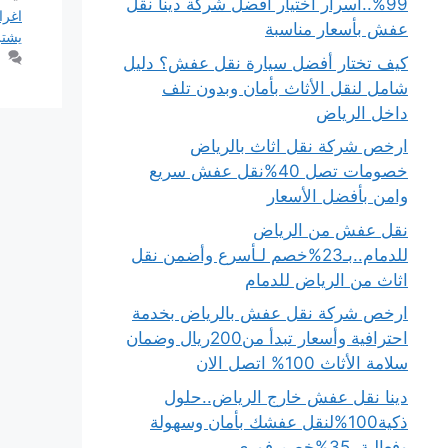
99%..أسرار اختيار أفضل شركة دينا نقل
اغرا
عفش بأسعار مناسبة
يشتر
كيف تختار أفضل سيارة نقل عفش؟ دليل
شامل لنقل الأثاث بأمان وبدون تلف
داخل الرياض
ارخص شركة نقل اثاث بالرياض
خصومات تصل 40%نقل عفش سريع
وامن بأفضل الأسعار
نقل عفش من الرياض
للدمام..بـ23%خصم لـأسرع وأضمن نقل
اثاث من الرياض للدمام
ارخص شركة نقل عفش بالرياض بخدمة
احترافية وأسعار تبدأ من200ريال وضمان
سلامة الأثاث 100% اتصل الان
دينا نقل عفش خارج الرياض..حلول
ذكية100%لنقل عفشك بأمان وسهولة
وفعالية..35%خصم فوري