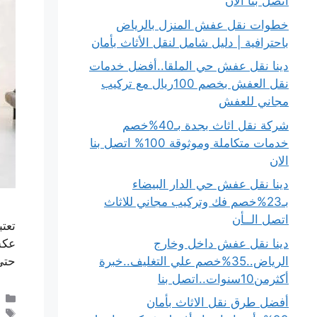
اتصل بنا الان
خطوات نقل عفش المنزل بالرياض
باحترافية | دليل شامل لنقل الأثاث بأمان
دينا نقل عفش حي الملقا..أفضل خدمات
نقل العفش بخصم 100ريال مع تركيب
مجاني للعفش
شركة نقل اثاث بجدة بـ40%خصم
خدمات متكاملة وموثوقة 100% اتصل بنا
الان
دينا نقل عفش حي الدار البيضاء
بـ23%خصم فك وتركيب مجاني للاثاث
اتصل الــأن
تعت
دينا نقل عفش داخل وخارج
عكس
الرياض..35%خصم علي التغليف..خبرة
حتى
أكثرمن10سنوات..اتصل بنا
أفضل طرق نقل الاثاث بأمان