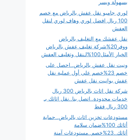
بسهولة ويسر
لوري جامبو نقل عفش بالرياض مع خصم
100 ريال افضل لوري وهاف لوري لنقل
العفش
نقل عفشك مع التغليف بالرياض
ووفر20%شركة تغليف عفش بالرياض
الخيار الأمثل100%لـنقل وتغليف العفش
ونيت نقل عفش بالرياض..احصل على
خصم 23%خصم على أول عملية نقل
عفش بوانيت نقل عفش
شركة نقل اثاث بالرياض 300 ريال
خدمات محدودة..اتصل بنا..نقل اثاثك بـ
300 ريال فقط
مستودعات تخزين اثاث بالرياض..حماية
أثاثك 100%ضمان سلامة
أثاثك..23%خصم..مستودعات آمنة