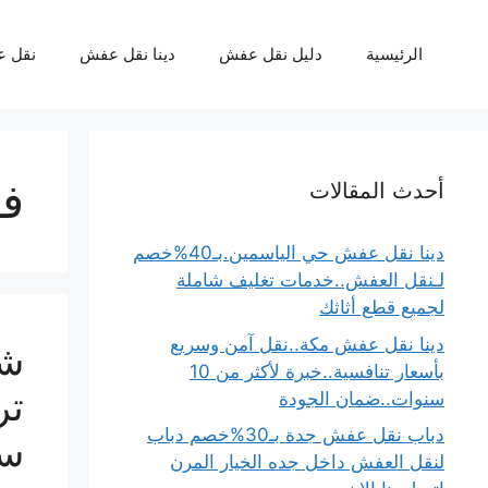
نتقل
لى
الرئيسية
دليل نقل عفش
دينا نقل عفش
نقل 
لمحتوى
فن
أحدث المقالات
دينا نقل عفش حي الياسمين.بـ40%خصم
لـنقل العفش..خدمات تغليف شاملة
لجميع قطع أثاثك
دينا نقل عفش مكة..نقل آمن وسريع
شر
بأسعار تنافسية..خبرة لأكثر من 10
سنوات..ضمان الجودة
دباب نقل عفش جدة بـ30%خصم دباب
سب
لنقل العفش داخل جده الخيار المرن