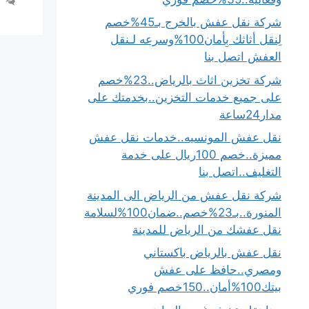
شركة نقل عفش بالخرج بـ45%خصم
لِنقل أثاثك بِأمان100%وسرعه لـنقل
العفش اتصل بنا
شركة تخزين اثاث بالرياض..23%خصم
على جميع خدمات التخزين..بخدمتك على
مدار24ساعة
نقل عفش المونسيه..خدمات نقل عفش
مميزة..خصم 100ريال على خدمة
التغليف..اتصل بنا
شركة نقل عفش من الرياض الى المدينة
المنورة..بـ23%خصم..ضمان100%لسلامة
نقل عفشك من الرياض للمدينة
نقل عفش بالرياض باكستاني
ومصري..حافظ على عفش
بيتك100%أمان..150خصم فوري