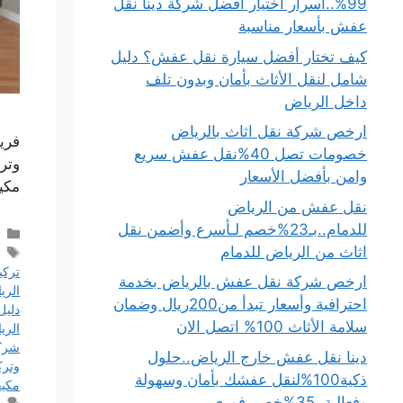
99%..أسرار اختيار أفضل شركة دينا نقل
عفش بأسعار مناسبة
كيف تختار أفضل سيارة نقل عفش؟ دليل
شامل لنقل الأثاث بأمان وبدون تلف
داخل الرياض
ارخص شركة نقل اثاث بالرياض
فري
خصومات تصل 40%نقل عفش سريع
وتر
وامن بأفضل الأسعار
مكي
نقل عفش من الرياض
للدمام..بـ23%خصم لـأسرع وأضمن نقل
اثاث من الرياض للدمام
تركي
ارخص شركة نقل عفش بالرياض بخدمة
الري
احترافية وأسعار تبدأ من200ريال وضمان
دليل
سلامة الأثاث 100% اتصل الان
الري
شرك
دينا نقل عفش خارج الرياض..حلول
وترك
ذكية100%لنقل عفشك بأمان وسهولة
مكيف
وفعالية..35%خصم فوري