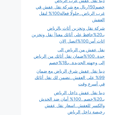
دينا نقل عفش غرب الرياض
خصم150ريال مع شركة نقل عفش في
غرب الرياض..حلولًا فعالة100% لنقل
العفش
شركة نقل وتخزين أثاث بالرياض
بـ20%حافظ على أثاثك معنا| نقل وتخزين
اثاث آمن100%اتصل الان
نقل عفش من الرياض الى
جدة..100%ضمان نقل أثاثك من الرياض
إلى وجهته الجديدة..بـ18%خصم
دينا نقل عفش شرق الرياض مع ضمان
99% على العفش..نضمن لك نقل أثاثك
في أسرع وقت
دينا نقل عفش داخل الرياض
بـ20%خصم..100% أمان ضد الخدش
والكسر للعفش..اسعار نقل عفش
رخيصة داخل الرياض