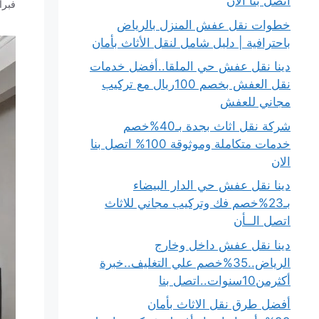
اتصل بنا الان
فبراير 5
خطوات نقل عفش المنزل بالرياض
باحترافية | دليل شامل لنقل الأثاث بأمان
دينا نقل عفش حي الملقا..أفضل خدمات
نقل العفش بخصم 100ريال مع تركيب
مجاني للعفش
شركة نقل اثاث بجدة بـ40%خصم
خدمات متكاملة وموثوقة 100% اتصل بنا
الان
دينا نقل عفش حي الدار البيضاء
بـ23%خصم فك وتركيب مجاني للاثاث
اتصل الــأن
دينا نقل عفش داخل وخارج
الرياض..35%خصم علي التغليف..خبرة
أكثرمن10سنوات..اتصل بنا
أفضل طرق نقل الاثاث بأمان