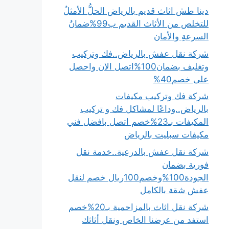
دينا طش اثاث قديم بالرياض الحلُّ الأمثلُ
للتخلص من الأثاث القديم ب99%ضمانُ
السرعةِ والأمان
شركة نقل عفش بالرياض..فك وتركيب
وتغليف بضمان100%اتصل الان واحصل
على خصم40%
شركة فك وتركيب مكيفات
بالرياض..وداعًا لمشاكل فك و تركيب
المكيفات بـ23%خصم اتصل بافضل فني
مكيفات سبليت بالرياض
شركة نقل عفش بالدرعية..خدمة نقل
فورية بضمان
الجودة100%وخصم100ريال خصم لنقل
عفش شقة بالكامل
شركة نقل اثاث بالمزاحمية بـ20%خصم
استفد من عرضنا الخاص ونقل أثاثك