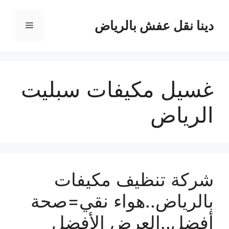
نتقل
لى
دينا نقل عفش بالرياض
القائمة
لمحتوى
غسيل مكيفات سبليت
الرياض
شركة تنظيف مكيفات
بالرياض..هواء نقي=صحة
أفضل..العرض الأفضل