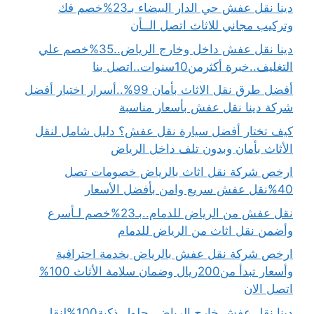
دينا نقل عفش حي الدار البيضاء بـ23%خصم فك
وتركيب مجاني للاثاث اتصل الــأن
دينا نقل عفش داخل وخارج الرياض..35%خصم علي
التغليف..خبرة أكثرمن10سنوات..اتصل بنا
أفضل طرق نقل الاثاث بأمان 99%..أسرار اختيار أفضل
شركة دينا نقل عفش بأسعار مناسبة
كيف تختار أفضل سيارة نقل عفش؟ دليل شامل لنقل
الأثاث بأمان وبدون تلف داخل الرياض
ارخص شركة نقل اثاث بالرياض خصومات تصل
40%نقل عفش سريع وامن بأفضل الأسعار
نقل عفش من الرياض للدمام..بـ23%خصم لـأسرع
وأضمن نقل اثاث من الرياض للدمام
ارخص شركة نقل عفش بالرياض بخدمة احترافية
وأسعار تبدأ من200ريال وضمان سلامة الأثاث 100%
اتصل الان
دينا نقل عفش خارج الرياض..حلول ذكية100%لنقل