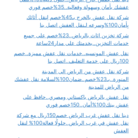
عفشك بأمان وسهولة وفعالية..35%خصم فوري
شركة نقل عفش بالخرج بـ45%خصم لِنقل أثاثك
بِأمان100%وسرعه لـنقل العفش اتصل بنا
شركة تخزين اثاث بالرياض..23%خصم على جميع
خدمات التخزين..بخدمتك على مدار24ساعة
نقل عفش المونسيه..خدمات نقل عفش مميزة..خصم
100ريال على خدمة التغليف..اتصل بنا
شركة نقل عفش من الرياض الى المدينة
المنورة..بـ23%خصم..ضمان100%لسلامة نقل عفشك
من الرياض للمدينة
نقل عفش بالرياض باكستاني ومصري..حافظ على
عفش بيتك100%أمان..150خصم فوري
دينا نقل عفش غرب الرياض خصم150ريال مع شركة
نقل عفش في غرب الرياض..حلولًا فعالة100% لنقل
العفش