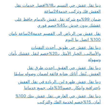
دينا نقل عفش حي النسيم بـ18%افضل خدمات نقل
العفش فك وتركيب خدمة24ساعة
ضمان 99%مع شركة نقل عفش بالدمام حافظ على
عفشك بدون خدش بـ45%خصم فوري
نقل عفش من الرياض الى القصيم خدمة24ساعة بامان
100% اتصل بنا اليوم
دينا نقل عفش حي طويق..أحدث التقنيات
والأساليب..الخيار الأمثل بـ20%خصم لنقل عفشك بأمان
وسهولة
دينا نقل عفش حي العقيق..احدث طرق نقل
العفش..نُنقل أثاثك بعناية فائقة لضمان وصوله سليمًا
دينا نقل عفش ظهرة لبن..الريادة في نقل العفش
باحترافية وابتكار..خصم35%على جميع خدماتنا
دينا نقل عفش حي العارض..نقل عفش بيتك 100%
أمان..15%خصم لخدمة الفك والتركيب