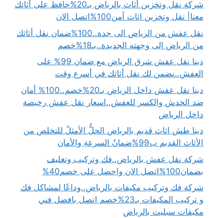
شركة نقل وتخزين أثاث بالرياض بـ20%حافظ على أثاثك
معنا| نقل وتخزين اثاث آمن100%اتصل الان
نقل عفش من الرياض الى جدة..100%ضمان نقل أثاثك
من الرياض إلى وجهته الجديدة..بـ18%خصم
دينا نقل عفش شرق الرياض مع ضمان 99% على
العفش..نضمن لك نقل أثاثك في أسرع وقت
دينا نقل عفش داخل الرياض بـ20%خصم..100% أمان
ضد الخدش والكسر للعفش..اسعار نقل عفش رخيصة
داخل الرياض
دينا طش اثاث قديم بالرياض الحلُّ الأمثلُ للتخلص من
الأثاث القديم ب99%ضمانُ السرعةِ والأمان
شركة نقل عفش بالرياض..فك وتركيب وتغليف
بضمان100%اتصل الان واحصل على خصم40%
شركة فك وتركيب مكيفات بالرياض..وداعًا لمشاكل فك
و تركيب المكيفات بـ23%خصم اتصل بافضل فني
مكيفات سبليت بالرياض