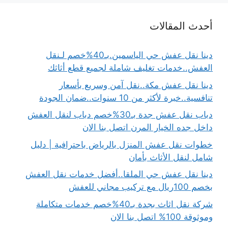
أحدث المقالات
دينا نقل عفش حي الياسمين.بـ40%خصم لـنقل
العفش..خدمات تغليف شاملة لجميع قطع أثاثك
دينا نقل عفش مكة..نقل آمن وسريع بأسعار
تنافسية..خبرة لأكثر من 10 سنوات..ضمان الجودة
دباب نقل عفش جدة بـ30%خصم دباب لنقل العفش
داخل جده الخيار المرن اتصل بنا الان
خطوات نقل عفش المنزل بالرياض باحترافية | دليل
شامل لنقل الأثاث بأمان
دينا نقل عفش حي الملقا..أفضل خدمات نقل العفش
بخصم 100ريال مع تركيب مجاني للعفش
شركة نقل اثاث بجدة بـ40%خصم خدمات متكاملة
وموثوقة 100% اتصل بنا الان