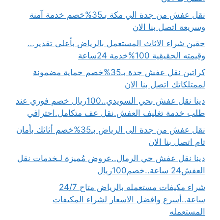
نقل عفش من جدة الي مكة بـ35%خصم خدمة آمنة
وسريعة اتصل بنا الان
حقين شراء الاثاث المستعمل بالرياض بأعلى تقدير…
وقيمته الحقيقية 100%خدمة 24ساعة
كراتين نقل عفش جدة بـ35%خصم حماية مضمونة
لممتلكاتك اتصل بنا الان
دينا نقل عفش بحي السويدي..100ريال خصم فوري عند
طلب خدمة تغليف العفش.نقل عف متكامل.احترافي
نقل عفش من جدة الى الرياض بـ35%خصم أثاثك بأمان
تام اتصل بنا الان
دينا نقل عفش حي الرمال..عروض مُميزة لـخدمات نقل
العفش24 ساعة..خصم100ريال
شراء مكيفات مستعمله بالرياض متاح 24/7
ساعة..أسرع وافضل الاسعار لشراء المكيفات
المستعمله