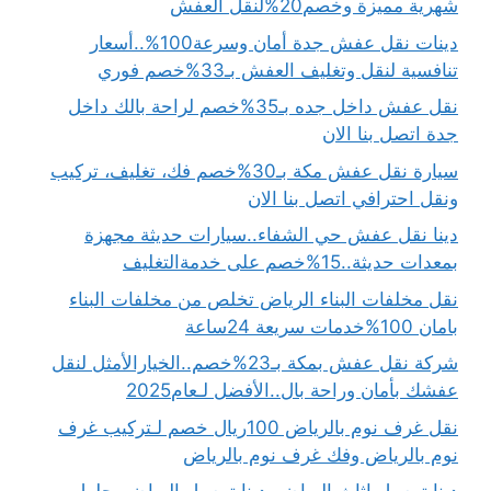
شهرية مميزة وخصم20%لنقل العفش
دينات نقل عفش جدة أمان وسرعة100%..أسعار
تنافسية لنقل وتغليف العفش بـ33%خصم فوري
نقل عفش داخل جده بـ35%خصم لراحة بالك داخل
جدة اتصل بنا الان
سيارة نقل عفش مكة بـ30%خصم فك، تغليف، تركيب
ونقل احترافي اتصل بنا الان
دينا نقل عفش حي الشفاء..سيارات حديثة مجهزة
بمعدات حديثة..15%خصم على خدمةالتغليف
نقل مخلفات البناء الرياض تخلص من مخلفات البناء
بامان 100%خدمات سريعة 24ساعة
شركة نقل عفش بمكة بـ23%خصم..الخيارالأمثل لنقل
عفشك بأمان وراحة بال..الأفضل لـعام2025
نقل غرف نوم بالرياض 100ريال خصم لـتركيب غرف
نوم بالرياض وفك غرف نوم بالرياض