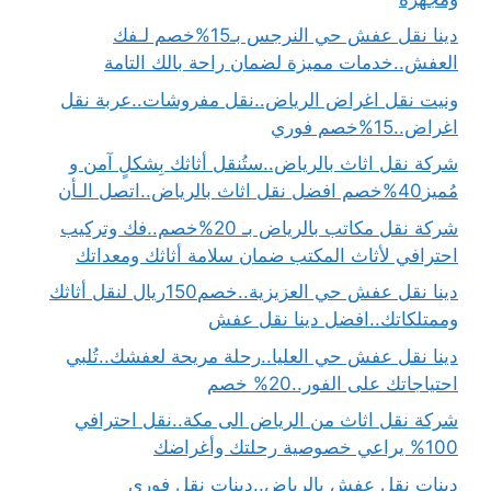
دينا نقل عفش حي النرجس بـ15%خصم لـفك
العفش..خدمات مميزة لضمان راحة بالك التامة
ونيت نقل اغراض الرياض..نقل مفروشات..عربة نقل
اغراض..15%خصم فوري
شركة نقل اثاث بالرياض..ستُنقل أثاثك بِشكلٍ آمن و
مُميز40%خصم افضل نقل اثاث بالرياض..اتصل الـأن
شركة نقل مكاتب بالرياض بـ 20%خصم..فك وتركيب
احترافي لأثاث المكتب ضمان سلامة أثاثك ومعداتك
دينا نقل عفش حي العزيزية..خصم150ريال لنقل أثاثك
وممتلكاتك..افضل دينا نقل عفش
دينا نقل عفش حي العليا..رحلة مريحة لعفشك..تُلبي
احتياجاتك على الفور..20% خصم
شركة نقل اثاث من الرياض الى مكة..نقل احترافي
100% يراعي خصوصية رحلتك وأغراضك
دينات نقل عفش بالرياض..دينات نقل فوري