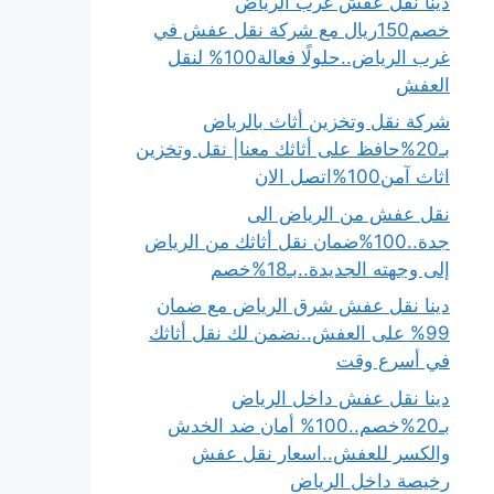
دينا نقل عفش غرب الرياض
خصم150ريال مع شركة نقل عفش في
غرب الرياض..حلولًا فعالة100% لنقل
العفش
شركة نقل وتخزين أثاث بالرياض
بـ20%حافظ على أثاثك معنا| نقل وتخزين
اثاث آمن100%اتصل الان
نقل عفش من الرياض الى
جدة..100%ضمان نقل أثاثك من الرياض
إلى وجهته الجديدة..بـ18%خصم
دينا نقل عفش شرق الرياض مع ضمان
99% على العفش..نضمن لك نقل أثاثك
في أسرع وقت
دينا نقل عفش داخل الرياض
بـ20%خصم..100% أمان ضد الخدش
والكسر للعفش..اسعار نقل عفش
رخيصة داخل الرياض