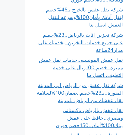
شركة نقل عفش بالخرج بـ45%خصم
لِنقل أثاثك بِأمان100%وسرعه لـنقل
العفش اتصل بنا
شركة تخزين اثاث بالرياض..23%خصم
على جميع خدمات التخزين..بخدمتك على
مدار24ساعة
نقل عفش المونسيه..خدمات نقل عفش
مميزة..خصم 100ريال على خدمة
التغليف..اتصل بنا
شركة نقل عفش من الرياض الى المدينة
المنورة..بـ23%خصم..ضمان100%لسلامة
نقل عفشك من الرياض للمدينة
نقل عفش بالرياض باكستاني
ومصري..حافظ على عفش
بيتك100%أمان..150خصم فوري