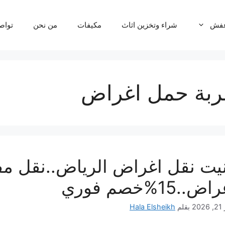
عفش
شراء وتخزين اثاث
مكيفات
من نحن
تواص
ربة حمل اغراض
يت نقل اغراض الرياض..نقل م
ض..15%خصم فوري
202
بقلم
Hala Elsheikh