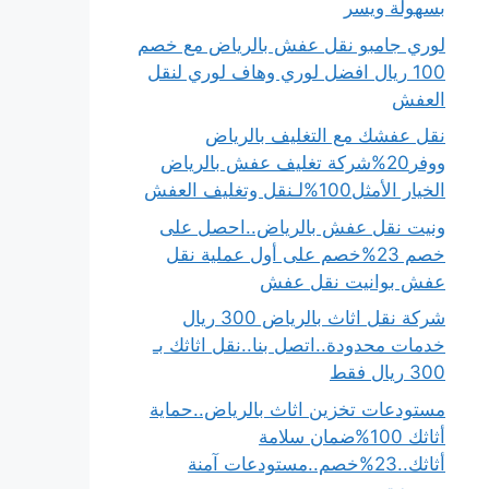
بسهولة ويسر
لوري جامبو نقل عفش بالرياض مع خصم
100 ريال افضل لوري وهاف لوري لنقل
العفش
نقل عفشك مع التغليف بالرياض
ووفر20%شركة تغليف عفش بالرياض
الخيار الأمثل100%لـنقل وتغليف العفش
ونيت نقل عفش بالرياض..احصل على
خصم 23%خصم على أول عملية نقل
عفش بوانيت نقل عفش
شركة نقل اثاث بالرياض 300 ريال
خدمات محدودة..اتصل بنا..نقل اثاثك بـ
300 ريال فقط
مستودعات تخزين اثاث بالرياض..حماية
أثاثك 100%ضمان سلامة
أثاثك..23%خصم..مستودعات آمنة