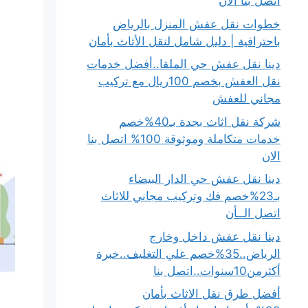
اتصل بنا الان
خطوات نقل عفش المنزل بالرياض
باحترافية | دليل شامل لنقل الأثاث بأمان
دينا نقل عفش حي الملقا..أفضل خدمات
نقل العفش بخصم 100ريال مع تركيب
مجاني للعفش
شركة نقل اثاث بجدة بـ40%خصم
خدمات متكاملة وموثوقة 100% اتصل بنا
الان
دينا نقل عفش حي الدار البيضاء
بـ23%خصم فك وتركيب مجاني للاثاث
اتصل الــأن
دينا نقل عفش داخل وخارج
الرياض..35%خصم علي التغليف..خبرة
أكثرمن10سنوات..اتصل بنا
أفضل طرق نقل الاثاث بأمان