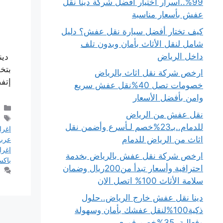
99%..أسرار اختيار أفضل شركة دينا نقل
عفش بأسعار مناسبة
كيف تختار أفضل سيارة نقل عفش؟ دليل
شامل لنقل الأثاث بأمان وبدون تلف
داخل الرياض
دين
بتخ
ارخص شركة نقل اثاث بالرياض
إتف
خصومات تصل 40%نقل عفش سريع
وامن بأفضل الأسعار
نقل عفش من الرياض
للدمام..بـ23%خصم لـأسرع وأضمن نقل
اغر
اثاث من الرياض للدمام
عربة
اغر
ارخص شركة نقل عفش بالرياض بخدمة
باكس
احترافية وأسعار تبدأ من200ريال وضمان
سلامة الأثاث 100% اتصل الان
دينا نقل عفش خارج الرياض..حلول
ذكية100%لنقل عفشك بأمان وسهولة
وفعالية..35%خصم فوري