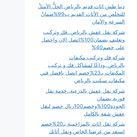
دينا طش اثاث قديم بالرياض الحلُّ الأمثلُ
للتخلص من الأثاث القديم ب99%ضمانُ
السرعةِ والأمان
شركة نقل عفش بالرياض..فك وتركيب
وتغليف بضمان100%اتصل الان واحصل
على خصم40%
شركة فك وتركيب مكيفات
بالرياض..وداعًا لمشاكل فك و تركيب
المكيفات بـ23%خصم اتصل بافضل فني
مكيفات سبليت بالرياض
شركة نقل عفش بالدرعية..خدمة نقل
فورية بضمان
الجودة100%وخصم100ريال خصم لنقل
عفش شقة بالكامل
شركة نقل اثاث بالمزاحمية بـ20%خصم
استفد من عرضنا الخاص ونقل أثاثك