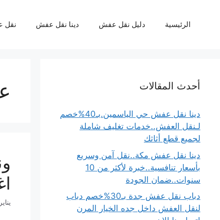
نتقل
لى
الرئيسية
دليل نقل عفش
دينا نقل عفش
نقل 
لمحتوى
ع
أحدث المقالات
دينا نقل عفش حي الياسمين.بـ40%خصم
لـنقل العفش..خدمات تغليف شاملة
لجميع قطع أثاثك
دينا نقل عفش مكة..نقل آمن وسريع
ون
بأسعار تنافسية..خبرة لأكثر من 10
اغرا
سنوات..ضمان الجودة
دباب نقل عفش جدة بـ30%خصم دباب
يناير 21, 6
لنقل العفش داخل جده الخيار المرن