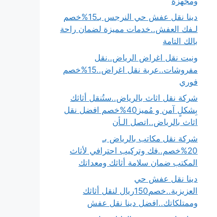
ومجهزة
دينا نقل عفش حي النرجس بـ15%خصم
لـفك العفش..خدمات مميزة لضمان راحة
بالك التامة
ونيت نقل اغراض الرياض..نقل
مفروشات..عربة نقل اغراض..15%خصم
فوري
شركة نقل اثاث بالرياض..ستُنقل أثاثك
بِشكلٍ آمن و مُميز40%خصم افضل نقل
اثاث بالرياض..اتصل الـأن
شركة نقل مكاتب بالرياض بـ
20%خصم..فك وتركيب احترافي لأثاث
المكتب ضمان سلامة أثاثك ومعداتك
دينا نقل عفش حي
العزيزية..خصم150ريال لنقل أثاثك
وممتلكاتك..افضل دينا نقل عفش