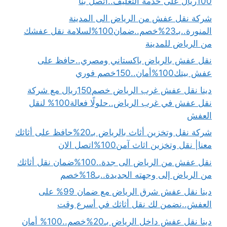
100ريال على خدمة التغليف..اتصل بنا
شركة نقل عفش من الرياض الى المدينة
المنورة..بـ23%خصم..ضمان100%لسلامة نقل عفشك
من الرياض للمدينة
نقل عفش بالرياض باكستاني ومصري..حافظ على
عفش بيتك100%أمان..150خصم فوري
دينا نقل عفش غرب الرياض خصم150ريال مع شركة
نقل عفش في غرب الرياض..حلولًا فعالة100% لنقل
العفش
شركة نقل وتخزين أثاث بالرياض بـ20%حافظ على أثاثك
معنا| نقل وتخزين اثاث آمن100%اتصل الان
نقل عفش من الرياض الى جدة..100%ضمان نقل أثاثك
من الرياض إلى وجهته الجديدة..بـ18%خصم
دينا نقل عفش شرق الرياض مع ضمان 99% على
العفش..نضمن لك نقل أثاثك في أسرع وقت
دينا نقل عفش داخل الرياض بـ20%خصم..100% أمان