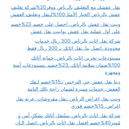
نقل عفشك مع التغليف بالرياض ووفر20%شركة تغليف
عفش بالرياض الخيار الأمثل100%لـنقل وتغليف العفش
ونيت نقل عفش بالرياض..احصل على خصم 23%خصم
على أول عملية نقل عفش بوانيت نقل عفش
شركة نقل اثاث بالرياض 300 ريال خدمات
محدودة..اتصل بنا..نقل اثاثك بـ 300 ريال فقط
مستودعات تخزين اثاث بالرياض..حماية أثاثك
100%ضمان سلامة أثاثك..23%خصم..مستودعات آمنة
ومجهزة
دينا نقل عفش حي النرجس بـ15%خصم لـفك
العفش..خدمات مميزة لضمان راحة بالك التامة
ونيت نقل اغراض الرياض..نقل مفروشات..عربة نقل
اغراض..15%خصم فوري
شركة نقل اثاث بالرياض..ستُنقل أثاثك بِشكلٍ آمن و
مُميز40%خصم افضل نقل اثاث بالرياض..اتصل الـأن