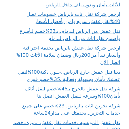
الأثاث بأمان وبدون تلف داخل الرياض
ارخص شركة نقل اثاث بالرياض خصومات تصل
40%نقل عفش سريع وامن بأفضل الأسعار
نقل عفش من الرياض للدمام..بـ23%خصم لـأسرع
وأضمن نقل اثاث من الرياض للدمام
ارخص شركة نقل عفش بالرياض بخدمة احترافية
وأسعار تبدأ من200ريال وضمان سلامة الأثاث 100%
اتصل الان
دينا نقل عفش خارج الرياض..حلول ذكية100%لنقل
عفشك بأمان وسهولة وفعالية..35%خصم فوري
شركة نقل عفش بالخرج بـ45%خصم لِنقل أثاثك
بِأمان100%وسرعه لـنقل العفش اتصل بنا
شركة تخزين اثاث بالرياض..23%خصم على جميع
خدمات التخزين..بخدمتك على مدار24ساعة
نقل عفش المونسيه..خدمات نقل عفش مميزة..خصم