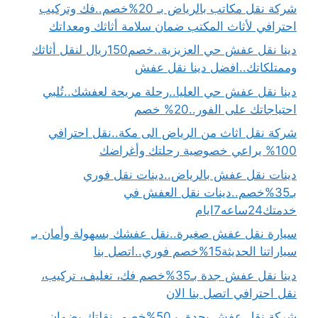
شركة نقل مكاتب بالرياض بـ 20%خصم..فك وتركيب
احترافي لأثاث المكتب ضمان سلامة أثاثك ومعداتك
دينا نقل عفش حي العزيزية..خصم150ريال لنقل أثاثك
وممتلكاتك..افضل دينا نقل عفش
دينا نقل عفش حي العليا..رحلة مريحة لعفشك..تُلبي
احتياجاتك على الفور..20% خصم
شركة نقل اثاث من الرياض الى مكة..نقل احترافي
100% يراعي خصوصية رحلتك وأغراضك
دينات نقل عفش بالرياض..دينات نقل فوري
بـ35%خصم..دينات نقل العفش في
خدمتك24ساعه7ايام
سيارة نقل عفش صغيرة..نقل عفشك بسهولة وأمان بـ
سياراتنا الحديثة15%خصم فوري..اتصل بنا
دينا نقل عفش جدة بـ35%خصم فك، تغليف، تركيب،
نقل احترافي اتصل بنا الان
شركة نقل عفش بجدة..بـ50%خصم..نقلتك بضمان