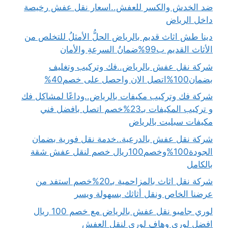
ضد الخدش والكسر للعفش..اسعار نقل عفش رخيصة
داخل الرياض
دينا طش اثاث قديم بالرياض الحلُّ الأمثلُ للتخلص من
الأثاث القديم ب99%ضمانُ السرعةِ والأمان
شركة نقل عفش بالرياض..فك وتركيب وتغليف
بضمان100%اتصل الان واحصل على خصم40%
شركة فك وتركيب مكيفات بالرياض..وداعًا لمشاكل فك
و تركيب المكيفات بـ23%خصم اتصل بافضل فني
مكيفات سبليت بالرياض
شركة نقل عفش بالدرعية..خدمة نقل فورية بضمان
الجودة100%وخصم100ريال خصم لنقل عفش شقة
بالكامل
شركة نقل اثاث بالمزاحمية بـ20%خصم استفد من
عرضنا الخاص ونقل أثاثك بسهولة ويسر
لوري جامبو نقل عفش بالرياض مع خصم 100 ريال
افضل لوري وهاف لوري لنقل العفش