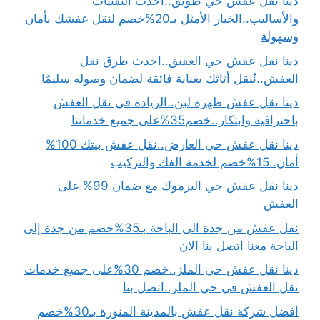
دينا نقل عفش حي طويق..أحدث التقنيات
والأساليب..الخيار الأمثل بـ20%خصم لنقل عفشك بأمان
وسهولة
دينا نقل عفش حي العقيق..احدث طرق نقل
العفش..نُنقل أثاثك بعناية فائقة لضمان وصوله سليمًا
دينا نقل عفش ظهرة لبن..الريادة في نقل العفش
باحترافية وابتكار..خصم35%على جميع خدماتنا
دينا نقل عفش حي العارض..نقل عفش بيتك 100%
أمان..15%خصم لخدمة الفك والتركيب
دينا نقل عفش حي اليرموك مع ضمان 99% على
العفش
نقل عفش من جدة الى الباحة بـ35%خصم من جدة إلى
الباحة معنا اتصل بنا الان
دينا نقل عفش حي الملز..خصم 30%على جميع خدمات
نقل العفش في حي الملز..اتصل بنا
افضل شركة نقل عفش بالمدينة المنورة بـ30%خصم