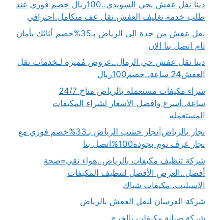
دينا نقل عفش بحي السويدي..100ريال خصم فوري عند
طلب خدمة تغليف العفش.نقل عف متكامل.احترافي
نقل عفش من جدة الى الرياض بـ35%خصم أثاثك بأمان
تام اتصل بنا الان
دينا نقل عفش حي الرمال..عروض مُميزة لـخدمات نقل
العفش24 ساعة..خصم100ريال
شراء مكيفات مستعمله بالرياض متاح 24/7
ساعة..أسرع وافضل الاسعار لشراء المكيفات
المستعمله
نجار بالرياض|نجار خشب الرياض بـ33%خصم فوري مع
نجار غرف نوم بجودة100%اتصل بنا
شركة تنظيف مكيفات بالرياض..هواء نقي=صحة
أفضل..العرض الأفضل لتنظيف المكيفات
الاسبليت..مكيفات شباك
شركة الفرسان لنقل العفش بالرياض
شركة صيانة مكيفات بالخرج