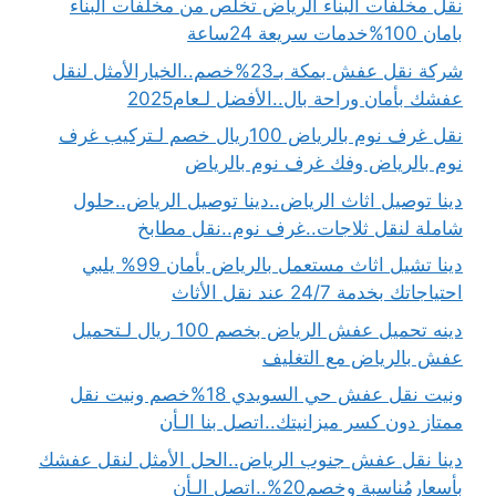
نقل مخلفات البناء الرياض تخلص من مخلفات البناء
بامان 100%خدمات سريعة 24ساعة
شركة نقل عفش بمكة بـ23%خصم..الخيارالأمثل لنقل
عفشك بأمان وراحة بال..الأفضل لـعام2025
نقل غرف نوم بالرياض 100ريال خصم لـتركيب غرف
نوم بالرياض وفك غرف نوم بالرياض
دينا توصيل اثاث الرياض..دينا توصيل الرياض..حلول
شاملة لنقل ثلاجات..غرف نوم..نقل مطابخ
دينا تشيل اثاث مستعمل بالرياض بأمان 99% يلبي
احتياجاتك بخدمة 24/7 عند نقل الأثاث
دينه تحميل عفش الرياض بخصم 100 ريال لـتحميل
عفش بالرياض مع التغليف
ونيت نقل عفش حي السويدي 18%خصم ونيت نقل
ممتاز دون كسر ميزانيتك..اتصل بنا الـأن
دينا نقل عفش جنوب الرياض..الحل الأمثل لنقل عفشك
بأسعارمُناسبة وخصم20%..اتصل الـأن