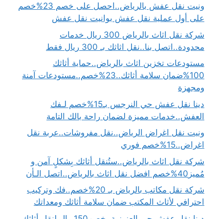
ونيت نقل عفش بالرياض..احصل على خصم 23%خصم
على أول عملية نقل عفش بوانيت نقل عفش
شركة نقل اثاث بالرياض 300 ريال خدمات
محدودة..اتصل بنا..نقل اثاثك بـ 300 ريال فقط
مستودعات تخزين اثاث بالرياض..حماية أثاثك
100%ضمان سلامة أثاثك..23%خصم..مستودعات آمنة
ومجهزة
دينا نقل عفش حي النرجس بـ15%خصم لـفك
العفش..خدمات مميزة لضمان راحة بالك التامة
ونيت نقل اغراض الرياض..نقل مفروشات..عربة نقل
اغراض..15%خصم فوري
شركة نقل اثاث بالرياض..ستُنقل أثاثك بِشكلٍ آمن و
مُميز40%خصم افضل نقل اثاث بالرياض..اتصل الـأن
شركة نقل مكاتب بالرياض بـ 20%خصم..فك وتركيب
احترافي لأثاث المكتب ضمان سلامة أثاثك ومعداتك
دينا نقل عفش حي العزيزية..خصم150ريال لنقل أثاثك