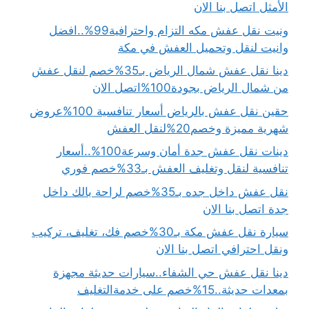
الأمثل اتصل بنا الان
ونيت نقل عفش مكه التزام واحترافية99%..افضل
وانيت لنقل وتحميل العفش في مكة
دينا نقل عفش شمال الرياض بـ35%خصم لنقل عفش
من شمال الرياض بجودة100%اتصل الان
حقين نقل عفش بالرياض أسعار تنافسية 100%عروض
شهرية مميزة وخصم20%لنقل العفش
دينات نقل عفش جدة أمان وسرعة100%..أسعار
تنافسية لنقل وتغليف العفش بـ33%خصم فوري
نقل عفش داخل جده بـ35%خصم لراحة بالك داخل
جدة اتصل بنا الان
سيارة نقل عفش مكة بـ30%خصم فك، تغليف، تركيب
ونقل احترافي اتصل بنا الان
دينا نقل عفش حي الشفاء..سيارات حديثة مجهزة
بمعدات حديثة..15%خصم على خدمةالتغليف