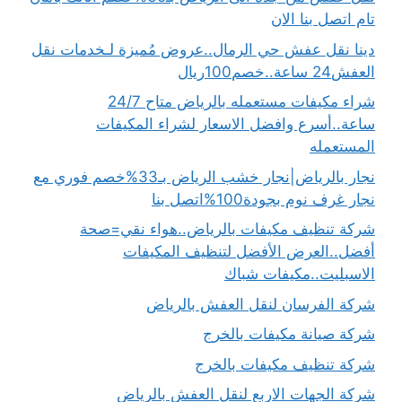
تام اتصل بنا الان
دينا نقل عفش حي الرمال..عروض مُميزة لـخدمات نقل
العفش24 ساعة..خصم100ريال
شراء مكيفات مستعمله بالرياض متاح 24/7
ساعة..أسرع وافضل الاسعار لشراء المكيفات
المستعمله
نجار بالرياض|نجار خشب الرياض بـ33%خصم فوري مع
نجار غرف نوم بجودة100%اتصل بنا
شركة تنظيف مكيفات بالرياض..هواء نقي=صحة
أفضل..العرض الأفضل لتنظيف المكيفات
الاسبليت..مكيفات شباك
شركة الفرسان لنقل العفش بالرياض
شركة صيانة مكيفات بالخرج
شركة تنظيف مكيفات بالخرج
شركة الجهات الاربع لنقل العفش بالرياض