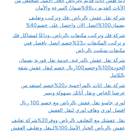
دينا طش اثاث قديم بالرياض الحلُّ الأمثلُ للتخلص من
الأثاث القديم ب99%ضمانُ السرعةِ والأمان
شركة نقل عفش بالرياض..فك وتركيب وتغليف
بضمان100%اتصل الان واحصل على خصم40%
شركة فك وتركيب مكيفات بالرياض..وداعًا لمشاكل فك
و تركيب المكيفات بـ23%خصم اتصل بافضل فني
مكيفات سبليت بالرياض
شركة نقل عفش بالدرعية..خدمة نقل فورية بضمان
الجودة100%وخصم100ريال خصم لنقل عفش شقة
بالكامل
شركة نقل اثاث بالمزاحمية بـ20%خصم استفد من
عرضنا الخاص ونقل أثاثك بسهولة ويسر
لوري جامبو نقل عفش بالرياض مع خصم 100 ريال
افضل لوري وهاف لوري لنقل العفش
نقل عفشك مع التغليف بالرياض ووفر20%شركة تغليف
عفش بالرياض الخيار الأمثل100%لـنقل وتغليف العفش