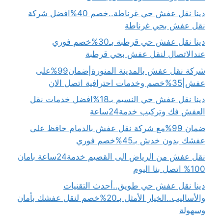
دينا نقل عفش حي غرناطة..خصم 40%افضل شركة
نقل عفش بحي غرناطة
دينا نقل عفش حي قرطبة بـ30%خصم فوري
عندالاتصال لنقل عفش بحي قرطبة
شركة نقل عفش بالمدينة المنورة|ضمان99%على
عفش|35%خصم وخدمات احترافية اتصل الان
دينا نقل عفش حي النسيم بـ18%افضل خدمات نقل
العفش فك وتركيب خدمة24ساعة
ضمان 99%مع شركة نقل عفش بالدمام حافظ على
عفشك بدون خدش بـ45%خصم فوري
نقل عفش من الرياض الى القصيم خدمة24ساعة بامان
100% اتصل بنا اليوم
دينا نقل عفش حي طويق..أحدث التقنيات
والأساليب..الخيار الأمثل بـ20%خصم لنقل عفشك بأمان
وسهولة