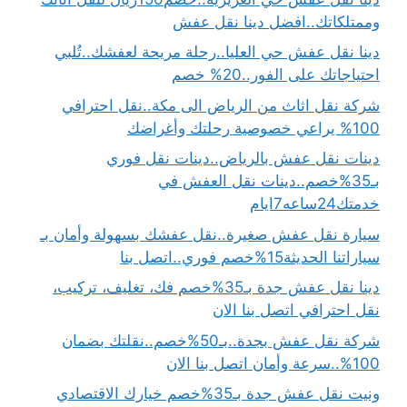
وممتلكاتك..افضل دينا نقل عفش
دينا نقل عفش حي العليا..رحلة مريحة لعفشك..تُلبي
احتياجاتك على الفور..20% خصم
شركة نقل اثاث من الرياض الى مكة..نقل احترافي
100% يراعي خصوصية رحلتك وأغراضك
دينات نقل عفش بالرياض..دينات نقل فوري
بـ35%خصم..دينات نقل العفش في
خدمتك24ساعه7ايام
سيارة نقل عفش صغيرة..نقل عفشك بسهولة وأمان بـ
سياراتنا الحديثة15%خصم فوري..اتصل بنا
دينا نقل عفش جدة بـ35%خصم فك، تغليف، تركيب،
نقل احترافي اتصل بنا الان
شركة نقل عفش بجدة..بـ50%خصم..نقلتك بضمان
100%..سرعة وأمان اتصل بنا الان
ونيت نقل عفش جدة بـ35%خصم خيارك الاقتصادي