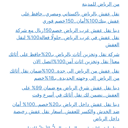
من الرياض للمدينة
نقل عفش بالرياض باكستاني ومصري..حافظ على
عفش بيتك100%أمان..150خصم فوري
دينا نقل عفش غرب الرياض خصم150ريال مع شركة
نقل عفش في غرب الرياض..حلولًا فعالة100% لنقل
العفش
شركة نقل وتخزين أثاث بالرياض بـ20%حافظ على أثاثك
معنا| نقل وتخزين اثاث آمن100%اتصل الان
نقل عفش من الرياض الى جدة..100%ضمان نقل أثاثك
من الرياض إلى وجهته الجديدة..بـ18%خصم
دينا نقل عفش شرق الرياض مع ضمان 99% على
العفش..نضمن لك نقل أثاثك في أسرع وقت
دينا نقل عفش داخل الرياض بـ20%خصم..100% أمان
ضد الخدش والكسر للعفش..اسعار نقل عفش رخيصة
داخل الرياض