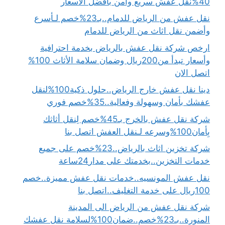
40%نقل عفش سريع وامن بأفضل الأسعار
نقل عفش من الرياض للدمام..بـ23%خصم لـأسرع
وأضمن نقل اثاث من الرياض للدمام
ارخص شركة نقل عفش بالرياض بخدمة احترافية
وأسعار تبدأ من200ريال وضمان سلامة الأثاث 100%
اتصل الان
دينا نقل عفش خارج الرياض..حلول ذكية100%لنقل
عفشك بأمان وسهولة وفعالية..35%خصم فوري
شركة نقل عفش بالخرج بـ45%خصم لِنقل أثاثك
بِأمان100%وسرعه لـنقل العفش اتصل بنا
شركة تخزين اثاث بالرياض..23%خصم على جميع
خدمات التخزين..بخدمتك على مدار24ساعة
نقل عفش المونسيه..خدمات نقل عفش مميزة..خصم
100ريال على خدمة التغليف..اتصل بنا
شركة نقل عفش من الرياض الى المدينة
المنورة..بـ23%خصم..ضمان100%لسلامة نقل عفشك