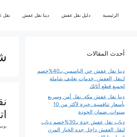
نتقل
لى
الرئيسية
دليل نقل عفش
دينا نقل عفش
نقل 
لمحتوى
شر
أحدث المقالات
دينا نقل عفش حي الياسمين.بـ40%خصم
لـنقل العفش..خدمات تغليف شاملة
لجميع قطع أثاثك
دينا نقل عفش مكة..نقل آمن وسريع
بأسعار تنافسية..خبرة لأكثر من 10
ات
سنوات..ضمان الجودة
دباب نقل عفش جدة بـ30%خصم دباب
يونيو 17, 5
لنقل العفش داخل جده الخيار المرن