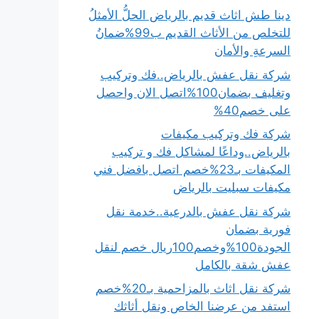
دينا طش اثاث قديم بالرياض الحلُّ الأمثلُ
للتخلص من الأثاث القديم ب99%ضمانُ
السرعةِ والأمان
شركة نقل عفش بالرياض..فك وتركيب
وتغليف بضمان100%اتصل الان واحصل
على خصم40%
شركة فك وتركيب مكيفات
بالرياض..وداعًا لمشاكل فك و تركيب
المكيفات بـ23%خصم اتصل بافضل فني
مكيفات سبليت بالرياض
شركة نقل عفش بالدرعية..خدمة نقل
فورية بضمان
الجودة100%وخصم100ريال خصم لنقل
عفش شقة بالكامل
شركة نقل اثاث بالمزاحمية بـ20%خصم
استفد من عرضنا الخاص ونقل أثاثك