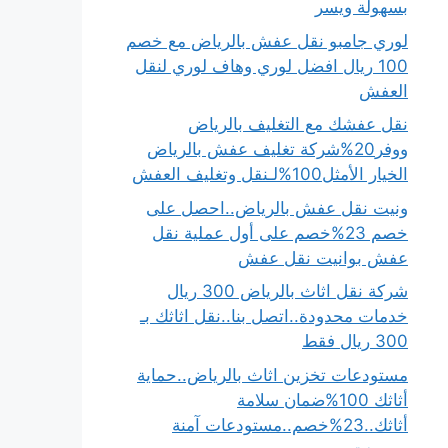
بسهولة ويسر
لوري جامبو نقل عفش بالرياض مع خصم
100 ريال افضل لوري وهاف لوري لنقل
العفش
نقل عفشك مع التغليف بالرياض
ووفر20%شركة تغليف عفش بالرياض
الخيار الأمثل100%لـنقل وتغليف العفش
ونيت نقل عفش بالرياض..احصل على
خصم 23%خصم على أول عملية نقل
عفش بوانيت نقل عفش
شركة نقل اثاث بالرياض 300 ريال
خدمات محدودة..اتصل بنا..نقل اثاثك بـ
300 ريال فقط
مستودعات تخزين اثاث بالرياض..حماية
أثاثك 100%ضمان سلامة
أثاثك..23%خصم..مستودعات آمنة