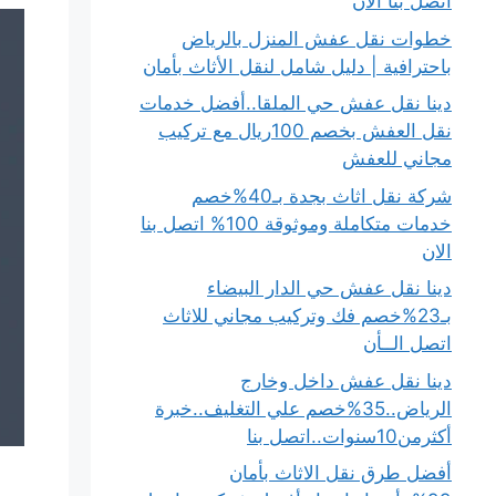
اتصل بنا الان
خطوات نقل عفش المنزل بالرياض
باحترافية | دليل شامل لنقل الأثاث بأمان
دينا نقل عفش حي الملقا..أفضل خدمات
نقل العفش بخصم 100ريال مع تركيب
مجاني للعفش
شركة نقل اثاث بجدة بـ40%خصم
خدمات متكاملة وموثوقة 100% اتصل بنا
الان
دينا نقل عفش حي الدار البيضاء
بـ23%خصم فك وتركيب مجاني للاثاث
اتصل الــأن
دينا نقل عفش داخل وخارج
الرياض..35%خصم علي التغليف..خبرة
أكثرمن10سنوات..اتصل بنا
أفضل طرق نقل الاثاث بأمان