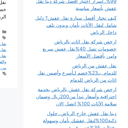
99%..أسرار اختيار أفضل شركة دينا نقل
نقل
عفش بأسعار مناسبة
خصو
الر
كيف تختار أفضل سيارة نقل عفش؟ دليل
شامل لنقل الأثاث بأمان وبدون تلف
داخل الرياض
ارخص شركة نقل اثاث بالرياض
نقل 
خصومات تصل 40%نقل عفش سريع
نقل 
وامن بأفضل الأسعار
نقل عف
والق
نقل عفش من الرياض
من ج
للدمام..بـ23%خصم لـأسرع وأضمن نقل
اثاث من الرياض للدمام
ارخص شركة نقل عفش بالرياض بخدمة
احترافية وأسعار تبدأ من200ريال وضمان
سلامة الأثاث 100% اتصل الان
دينا نقل عفش خارج الرياض..حلول
ذكية100%لنقل عفشك بأمان وسهولة
وفعالية..35%خصم فوري