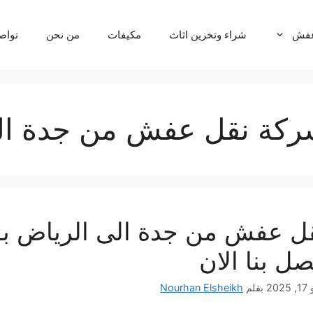
عفش
شراء وتخزين اثاث
مكيفات
من نحن
تواص
كة نقل عفش من جدة ال
صل بنا الان
202
بقلم
Nourhan Elsheikh