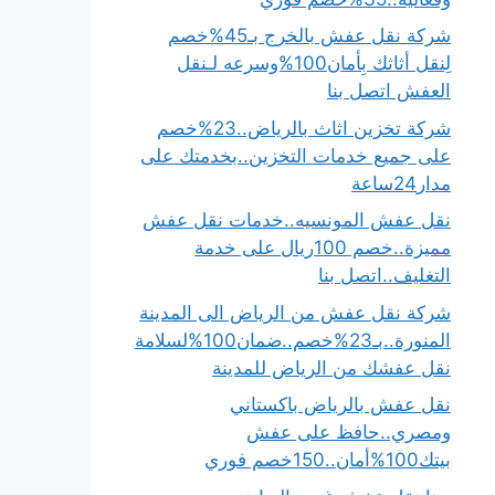
شركة نقل عفش بالخرج بـ45%خصم
لِنقل أثاثك بِأمان100%وسرعه لـنقل
العفش اتصل بنا
شركة تخزين اثاث بالرياض..23%خصم
على جميع خدمات التخزين..بخدمتك على
مدار24ساعة
نقل عفش المونسيه..خدمات نقل عفش
مميزة..خصم 100ريال على خدمة
التغليف..اتصل بنا
شركة نقل عفش من الرياض الى المدينة
المنورة..بـ23%خصم..ضمان100%لسلامة
نقل عفشك من الرياض للمدينة
نقل عفش بالرياض باكستاني
ومصري..حافظ على عفش
بيتك100%أمان..150خصم فوري