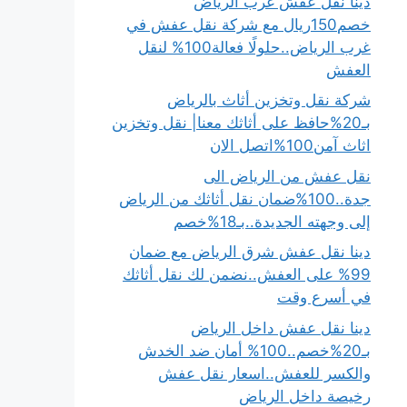
دينا نقل عفش غرب الرياض
خصم150ريال مع شركة نقل عفش في
غرب الرياض..حلولًا فعالة100% لنقل
العفش
شركة نقل وتخزين أثاث بالرياض
بـ20%حافظ على أثاثك معنا| نقل وتخزين
اثاث آمن100%اتصل الان
نقل عفش من الرياض الى
جدة..100%ضمان نقل أثاثك من الرياض
إلى وجهته الجديدة..بـ18%خصم
دينا نقل عفش شرق الرياض مع ضمان
99% على العفش..نضمن لك نقل أثاثك
في أسرع وقت
دينا نقل عفش داخل الرياض
بـ20%خصم..100% أمان ضد الخدش
والكسر للعفش..اسعار نقل عفش
رخيصة داخل الرياض