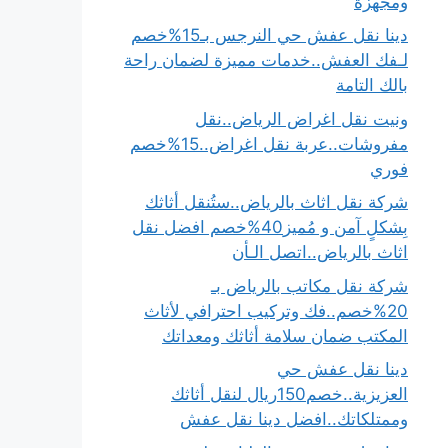
ومجهزة
دينا نقل عفش حي النرجس بـ15%خصم
لـفك العفش..خدمات مميزة لضمان راحة
بالك التامة
ونيت نقل اغراض الرياض..نقل
مفروشات..عربة نقل اغراض..15%خصم
فوري
شركة نقل اثاث بالرياض..ستُنقل أثاثك
بِشكلٍ آمن و مُميز40%خصم افضل نقل
اثاث بالرياض..اتصل الـأن
شركة نقل مكاتب بالرياض بـ
20%خصم..فك وتركيب احترافي لأثاث
المكتب ضمان سلامة أثاثك ومعداتك
دينا نقل عفش حي
العزيزية..خصم150ريال لنقل أثاثك
وممتلكاتك..افضل دينا نقل عفش