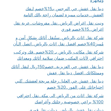
ومجهزة
دينا نقل عفش حي النرجس بـ15%خصم لـفك
العفش..خدمات مميزة لضمان راحة بالك التامة
ونيت نقل اغراض الرياض..نقل مفروشات..عربة نقل
اغراض..15%خصم فوري
شركة نقل اثاث بالرياض..ستُنقل أثاثك بِشكلٍ آمن و
مُميز40%خصم افضل نقل اثاث بالرياض..اتصل الـأن
شركة نقل مكاتب بالرياض بـ 20%خصم..فك وتركيب
احترافي لأثاث المكتب ضمان سلامة أثاثك ومعداتك
دينا نقل عفش حي العزيزية..خصم150ريال لنقل أثاثك
وممتلكاتك..افضل دينا نقل عفش
دينا نقل عفش حي العليا..رحلة مريحة لعفشك..تُلبي
احتياجاتك على الفور..20% خصم
شركة نقل اثاث من الرياض الى مكة..نقل احترافي
100% يراعي خصوصية رحلتك وأغراضك
دينات نقل عفش بالرياض..دينات نقل فوري