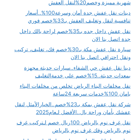
شهرية مميزة وخصم20%لنقل العفش
دينات نقل عفش جدة أمان وسرعة100%..أسعار
تنافسية لنقل وتغليف العفش بـ33%خصم فوري
نقل عفش داخل جده بـ35%خصم لراحة بالك داخل
جدة اتصل بنا الان
سيارة نقل عفش مكة بـ30%خصم فك، تغليف، تركيب
ونقل احترافي اتصل بنا الان
دينا نقل عفش حي الشفاء..سيارات حديثة مجهزة
بمعدات حديثة..15%خصم على خدمةالتغليف
نقل مخلفات البناء الرياض تخلص من مخلفات البناء
بامان 100%خدمات سريعة 24ساعة
شركة نقل عفش بمكة بـ23%خصم..الخيارالأمثل لنقل
عفشك بأمان وراحة بال..الأفضل لـعام2025
نقل غرف نوم بالرياض 100ريال خصم لـتركيب غرف
نوم بالرياض وفك غرف نوم بالرياض