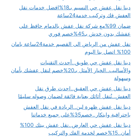
دينا نقل عفش حي النسيم بـ18%افضل خدمات نقل
العفش فك وتركيب خدمة24ساعة
ضمان 99%مع شركة نقل عفش بالدمام حافظ على
عفشك بدون خدش بـ45%خصم فوري
نقل عفش من الرياض الى القصيم خدمة24ساعة بامان
100% اتصل بنا اليوم
دينا نقل عفش حي طويق..أحدث التقنيات
والأساليب..الخيار الأمثل بـ20%خصم لنقل عفشك بأمان
وسهولة
دينا نقل عفش حي العقيق..احدث طرق نقل
العفش..نُنقل أثاثك بعناية فائقة لضمان وصوله سليمًا
دينا نقل عفش ظهرة لبن..الريادة في نقل العفش
باحترافية وابتكار..خصم35%على جميع خدماتنا
دينا نقل عفش حي العارض..نقل عفش بيتك 100%
أمان..15%خصم لخدمة الفك والتركيب