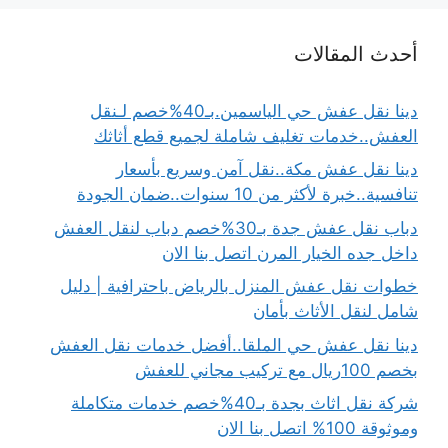
أحدث المقالات
دينا نقل عفش حي الياسمين.بـ40%خصم لـنقل
العفش..خدمات تغليف شاملة لجميع قطع أثاثك
دينا نقل عفش مكة..نقل آمن وسريع بأسعار
تنافسية..خبرة لأكثر من 10 سنوات..ضمان الجودة
دباب نقل عفش جدة بـ30%خصم دباب لنقل العفش
داخل جده الخيار المرن اتصل بنا الان
خطوات نقل عفش المنزل بالرياض باحترافية | دليل
شامل لنقل الأثاث بأمان
دينا نقل عفش حي الملقا..أفضل خدمات نقل العفش
بخصم 100ريال مع تركيب مجاني للعفش
شركة نقل اثاث بجدة بـ40%خصم خدمات متكاملة
وموثوقة 100% اتصل بنا الان