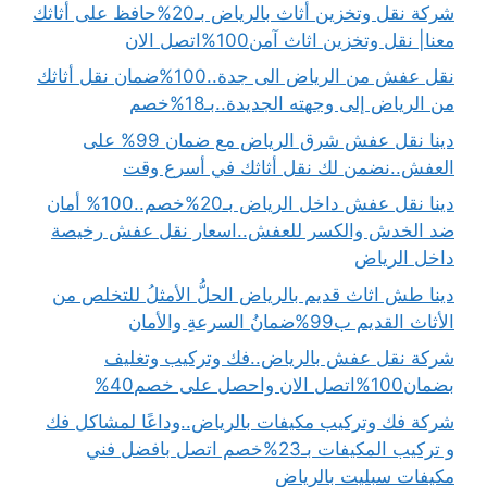
شركة نقل وتخزين أثاث بالرياض بـ20%حافظ على أثاثك
معنا| نقل وتخزين اثاث آمن100%اتصل الان
نقل عفش من الرياض الى جدة..100%ضمان نقل أثاثك
من الرياض إلى وجهته الجديدة..بـ18%خصم
دينا نقل عفش شرق الرياض مع ضمان 99% على
العفش..نضمن لك نقل أثاثك في أسرع وقت
دينا نقل عفش داخل الرياض بـ20%خصم..100% أمان
ضد الخدش والكسر للعفش..اسعار نقل عفش رخيصة
داخل الرياض
دينا طش اثاث قديم بالرياض الحلُّ الأمثلُ للتخلص من
الأثاث القديم ب99%ضمانُ السرعةِ والأمان
شركة نقل عفش بالرياض..فك وتركيب وتغليف
بضمان100%اتصل الان واحصل على خصم40%
شركة فك وتركيب مكيفات بالرياض..وداعًا لمشاكل فك
و تركيب المكيفات بـ23%خصم اتصل بافضل فني
مكيفات سبليت بالرياض