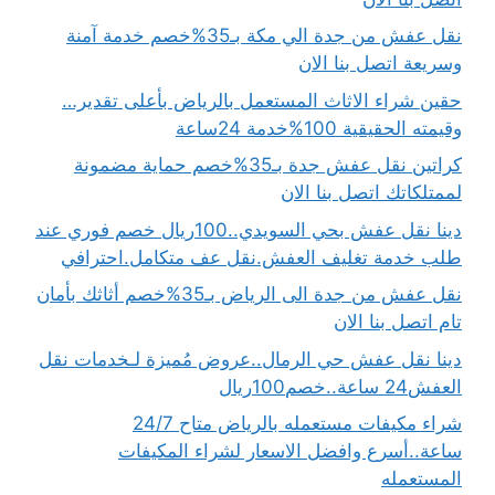
نقل عفش من جدة الي مكة بـ35%خصم خدمة آمنة
وسريعة اتصل بنا الان
حقين شراء الاثاث المستعمل بالرياض بأعلى تقدير…
وقيمته الحقيقية 100%خدمة 24ساعة
كراتين نقل عفش جدة بـ35%خصم حماية مضمونة
لممتلكاتك اتصل بنا الان
دينا نقل عفش بحي السويدي..100ريال خصم فوري عند
طلب خدمة تغليف العفش.نقل عف متكامل.احترافي
نقل عفش من جدة الى الرياض بـ35%خصم أثاثك بأمان
تام اتصل بنا الان
دينا نقل عفش حي الرمال..عروض مُميزة لـخدمات نقل
العفش24 ساعة..خصم100ريال
شراء مكيفات مستعمله بالرياض متاح 24/7
ساعة..أسرع وافضل الاسعار لشراء المكيفات
المستعمله