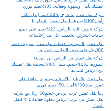
دينا نقل عفش خارج الرياض..حلول ذكية100%لنقل
عفشك بأمان وسهولة وفعالية..35%خصم فوري
شركة نقل عفش بالخرج بـ45%خصم لِنقل أثاثك
بِأمان100%وسرعه لـنقل العفش اتصل بنا
شركة تخزين اثاث بالرياض..23%خصم على جميع
خدمات التخزين..بخدمتك على مدار24ساعة
نقل عفش المونسيه..خدمات نقل عفش مميزة..خصم
100ريال على خدمة التغليف..اتصل بنا
شركة نقل عفش من الرياض الى المدينة
المنورة..بـ23%خصم..ضمان100%لسلامة نقل عفشك
من الرياض للمدينة
نقل عفش بالرياض باكستاني ومصري..حافظ على
عفش بيتك100%أمان..150خصم فوري
دينا نقل عفش غرب الرياض خصم150ريال مع شركة
نقل عفش في غرب الرياض..حلولًا فعالة100% لنقل
العفش