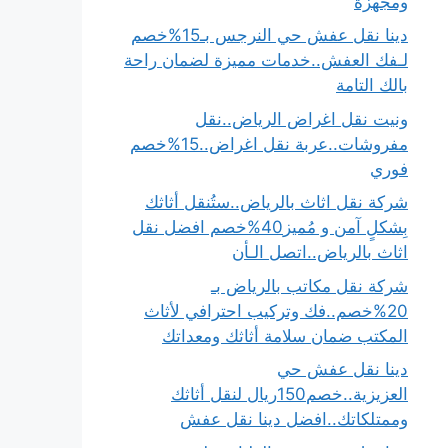
ومجهزة
دينا نقل عفش حي النرجس بـ15%خصم
لـفك العفش..خدمات مميزة لضمان راحة
بالك التامة
ونيت نقل اغراض الرياض..نقل
مفروشات..عربة نقل اغراض..15%خصم
فوري
شركة نقل اثاث بالرياض..ستُنقل أثاثك
بِشكلٍ آمن و مُميز40%خصم افضل نقل
اثاث بالرياض..اتصل الـأن
شركة نقل مكاتب بالرياض بـ
20%خصم..فك وتركيب احترافي لأثاث
المكتب ضمان سلامة أثاثك ومعداتك
دينا نقل عفش حي
العزيزية..خصم150ريال لنقل أثاثك
وممتلكاتك..افضل دينا نقل عفش