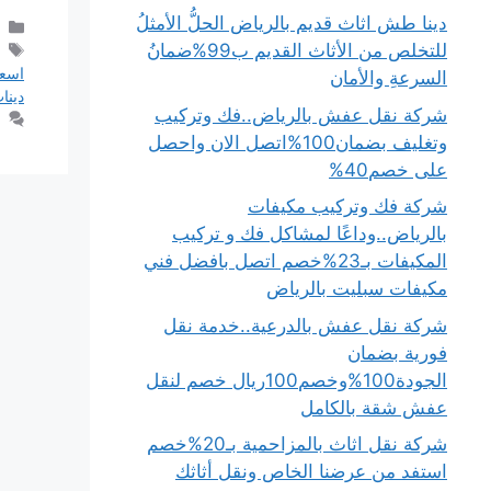
دينا طش اثاث قديم بالرياض الحلُّ الأمثلُ
للتخلص من الأثاث القديم ب99%ضمانُ
اسعا
السرعةِ والأمان
دينا
شركة نقل عفش بالرياض..فك وتركيب
وتغليف بضمان100%اتصل الان واحصل
على خصم40%
شركة فك وتركيب مكيفات
بالرياض..وداعًا لمشاكل فك و تركيب
المكيفات بـ23%خصم اتصل بافضل فني
مكيفات سبليت بالرياض
شركة نقل عفش بالدرعية..خدمة نقل
فورية بضمان
الجودة100%وخصم100ريال خصم لنقل
عفش شقة بالكامل
شركة نقل اثاث بالمزاحمية بـ20%خصم
استفد من عرضنا الخاص ونقل أثاثك