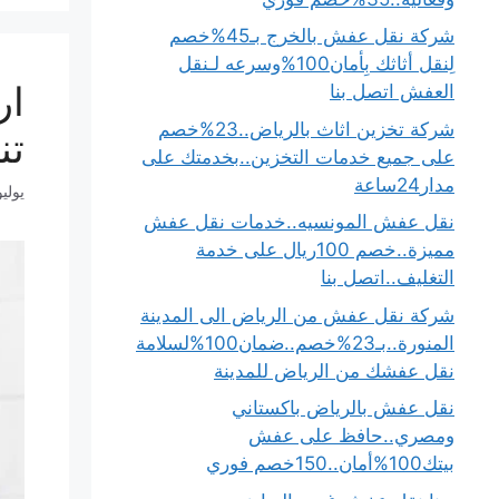
شركة نقل عفش بالخرج بـ45%خصم
لِنقل أثاثك بِأمان100%وسرعه لـنقل
العفش اتصل بنا
شركة تخزين اثاث بالرياض..23%خصم
تن
على جميع خدمات التخزين..بخدمتك على
مدار24ساعة
يوليو 18, 5
نقل عفش المونسيه..خدمات نقل عفش
مميزة..خصم 100ريال على خدمة
التغليف..اتصل بنا
شركة نقل عفش من الرياض الى المدينة
المنورة..بـ23%خصم..ضمان100%لسلامة
نقل عفشك من الرياض للمدينة
نقل عفش بالرياض باكستاني
ومصري..حافظ على عفش
بيتك100%أمان..150خصم فوري