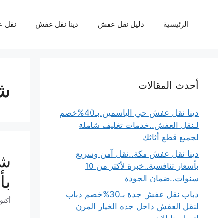
نتقل
لى
الرئيسية
دليل نقل عفش
دينا نقل عفش
نقل 
لمحتوى
ش
أحدث المقالات
دينا نقل عفش حي الياسمين.بـ40%خصم
لـنقل العفش..خدمات تغليف شاملة
لجميع قطع أثاثك
دينا نقل عفش مكة..نقل آمن وسريع
بأسعار تنافسية..خبرة لأكثر من 10
بأ
سنوات..ضمان الجودة
دباب نقل عفش جدة بـ30%خصم دباب
أكتوبر 11
لنقل العفش داخل جده الخيار المرن