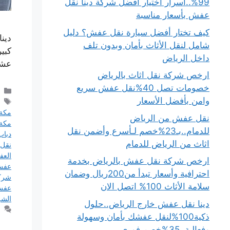
99%..أسرار اختيار أفضل شركة دينا نقل
عفش بأسعار مناسبة
كيف تختار أفضل سيارة نقل عفش؟ دليل
دين
شامل لنقل الأثاث بأمان وبدون تلف
كبي
داخل الرياض
عشا
ارخص شركة نقل اثاث بالرياض
خصومات تصل 40%نقل عفش سريع
وامن بأفضل الأسعار
مكة
نقل عفش من الرياض
مكة
للدمام..بـ23%خصم لـأسرع وأضمن نقل
دبا
اثاث من الرياض للدمام
نقل
الع
ارخص شركة نقل عفش بالرياض بخدمة
عف
احترافية وأسعار تبدأ من200ريال وضمان
شرك
سلامة الأثاث 100% اتصل الان
عفش 
الشر
دينا نقل عفش خارج الرياض..حلول
ذكية100%لنقل عفشك بأمان وسهولة
وفعالية..35%خصم فوري