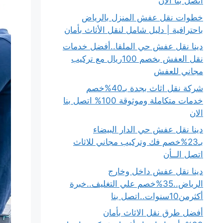
اتصل بنا الان
خطوات نقل عفش المنزل بالرياض
باحترافية | دليل شامل لنقل الأثاث بأمان
دينا نقل عفش حي الملقا..أفضل خدمات
نقل العفش بخصم 100ريال مع تركيب
مجاني للعفش
شركة نقل اثاث بجدة بـ40%خصم
خدمات متكاملة وموثوقة 100% اتصل بنا
الان
دينا نقل عفش حي الدار البيضاء
بـ23%خصم فك وتركيب مجاني للاثاث
اتصل الــأن
دينا نقل عفش داخل وخارج
الرياض..35%خصم علي التغليف..خبرة
أكثرمن10سنوات..اتصل بنا
أفضل طرق نقل الاثاث بأمان