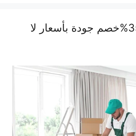
ارخص شركة نقل عفش بمكة بـ35%خصم جودة بأسعار لا