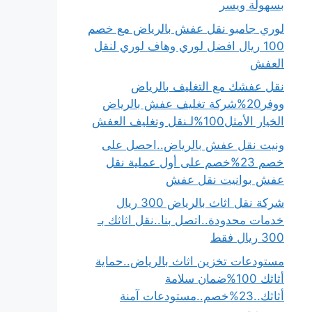
بسهولة ويسر
لوري جامبو نقل عفش بالرياض مع خصم
100 ريال افضل لوري وهاف لوري لنقل
العفش
نقل عفشك مع التغليف بالرياض
ووفر20%شركة تغليف عفش بالرياض
الخيار الأمثل100%لـنقل وتغليف العفش
ونيت نقل عفش بالرياض..احصل على
خصم 23%خصم على أول عملية نقل
عفش بوانيت نقل عفش
شركة نقل اثاث بالرياض 300 ريال
خدمات محدودة..اتصل بنا..نقل اثاثك بـ
300 ريال فقط
مستودعات تخزين اثاث بالرياض..حماية
أثاثك 100%ضمان سلامة
أثاثك..23%خصم..مستودعات آمنة