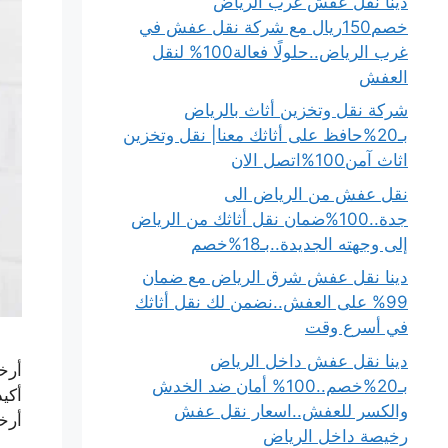
دينا نقل عفش غرب الرياض
خصم150ريال مع شركة نقل عفش في
غرب الرياض..حلولًا فعالة100% لنقل
العفش
شركة نقل وتخزين أثاث بالرياض
بـ20%حافظ على أثاثك معنا| نقل وتخزين
اثاث آمن100%اتصل الان
نقل عفش من الرياض الى
جدة..100%ضمان نقل أثاثك من الرياض
إلى وجهته الجديدة..بـ18%خصم
دينا نقل عفش شرق الرياض مع ضمان
99% على العفش..نضمن لك نقل أثاثك
في أسرع وقت
دينا نقل عفش داخل الرياض
أرخ
بـ20%خصم..100% أمان ضد الخدش
أكي
والكسر للعفش..اسعار نقل عفش
أرخ
رخيصة داخل الرياض