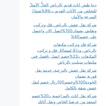
دينا طش اثاث قديم بالرياض الحلُّ الأمثلُ
للتخلص من الأثاث القديم ب99%ضمانُ
السرعةِ والأمان
شركة نقل عفش بالرياض..فك وتركيب
وتغليف بضمان100%اتصل الان واحصل
على خصم40%
شركة فك وتركيب مكيفات
بالرياض..وداعًا لمشاكل فك و تركيب
المكيفات بـ23%خصم اتصل بافضل فني
مكيفات سبليت بالرياض
شركة نقل عفش بالدرعية..خدمة نقل
فورية بضمان
الجودة100%وخصم100ريال خصم لنقل
عفش شقة بالكامل
شركة نقل اثاث بالمزاحمية بـ20%خصم
استفد من عرضنا الخاص ونقل أثاثك