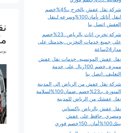
شركة نقل عفش بالخرج بـ45%خصم
لِنقل أثاثك بِأمان100%وسرعه لـنقل
العفش اتصل بنا
شركة تخزين اثاث بالرياض..23%خصم
مك
على جميع خدمات التخزين..بخدمتك على
مدار24ساعة
يونيو 30, 5
نقل عفش المونسيه..خدمات نقل عفش
مميزة..خصم 100ريال على خدمة
التغليف..اتصل بنا
شركة نقل عفش من الرياض الى المدينة
المنورة..بـ23%خصم..ضمان100%لسلامة
نقل عفشك من الرياض للمدينة
نقل عفش بالرياض باكستاني
ومصري..حافظ على عفش
بيتك100%أمان..150خصم فوري