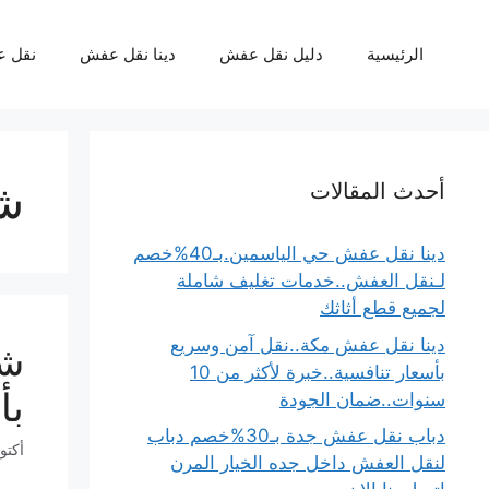
نتقل
لى
الرئيسية
دليل نقل عفش
دينا نقل عفش
نقل 
لمحتوى
شر
أحدث المقالات
دينا نقل عفش حي الياسمين.بـ40%خصم
لـنقل العفش..خدمات تغليف شاملة
لجميع قطع أثاثك
دينا نقل عفش مكة..نقل آمن وسريع
بأسعار تنافسية..خبرة لأكثر من 10
بأ
سنوات..ضمان الجودة
دباب نقل عفش جدة بـ30%خصم دباب
أكتوبر 11
لنقل العفش داخل جده الخيار المرن