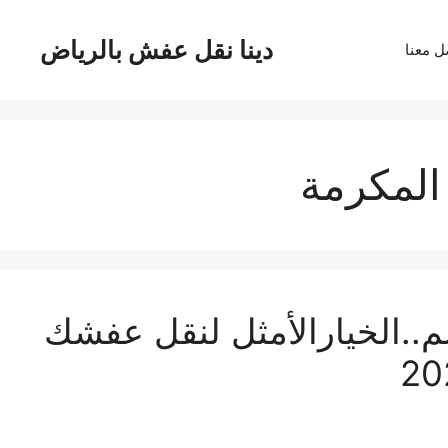
دينا نقل عفش بالرياض
ل معنا
لمكرمة
 عفش بمكة بـ23%خصم..الخيارالأمثل لنقل عفشك