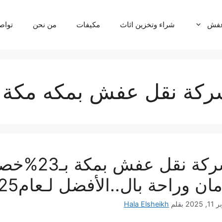
عفش
شراء وتخزين اثاث
مكيفات
من نحن
تواص
كة نقل عفش بمكه مكة ا
شركة نقل
مان وراحة بال..الأفضل لـعام2025
, 2025
بقلم
Hala Elsheikh