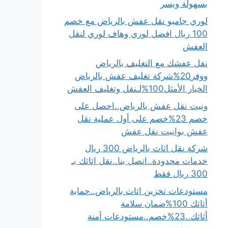
بسهولة ويسر
لوري جامبو نقل عفش بالرياض مع خصم
100 ريال افضل لوري وهاف لوري لنقل
العفش
نقل عفشك مع التغليف بالرياض
ووفر20%شركة تغليف عفش بالرياض
الخيار الأمثل100%لـنقل وتغليف العفش
ونيت نقل عفش بالرياض..احصل على
خصم 23%خصم على أول عملية نقل
عفش بوانيت نقل عفش
شركة نقل اثاث بالرياض 300 ريال
خدمات محدودة..اتصل بنا..نقل اثاثك بـ
300 ريال فقط
مستودعات تخزين اثاث بالرياض..حماية
أثاثك 100%ضمان سلامة
أثاثك..23%خصم..مستودعات آمنة