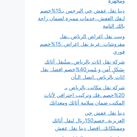
ومجهزة
دينا نقل عفش حي النرجس بـ15%خصم
لـفك العفش..خدمات مميزة لضمان راحة
بالك التامة
ونيت نقل اغراض الرياض..نقل
مفروشات..عربة نقل اغراض..15%خصم
فوري
شركة نقل اثاث بالرياض..ستُنقل أثاثك
بِشكلٍ آمن و مُميز40%خصم افضل نقل
اثاث بالرياض..اتصل الـأن
شركة نقل مكاتب بالرياض بـ
20%خصم..فك وتركيب احترافي لأثاث
المكتب ضمان سلامة أثاثك ومعداتك
دينا نقل عفش حي
العزيزية..خصم150ريال لنقل أثاثك
وممتلكاتك..افضل دينا نقل عفش