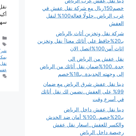
دينا نقل عفش غرب الرياض
نقل
خصم150ريال مع شركة نقل عفش في
أكي
غرب الرياض..حلولًا فعالة100% لنقل
سهل
العفش
شركة نقل وتخزين أثاث بالرياض
بـ20%حافظ على أثاثك معنا| نقل وتخزين
اثاث آمن100%اتصل الان
شرك
بمكة
نقل عفش من الرياض الى
نقل 
جدة..100%ضمان نقل أثاثك من الرياض
عفش
إلى وجهته الجديدة..بـ18%خصم
دينا نقل عفش شرق الرياض مع ضمان
99% على العفش..نضمن لك نقل أثاثك
في أسرع وقت
دينا نقل عفش داخل الرياض
بـ20%خصم..100% أمان ضد الخدش
والكسر للعفش..اسعار نقل عفش
رخيصة داخل الرياض