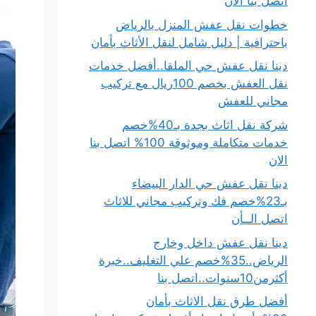
اتصل بنا الان
خطوات نقل عفش المنزل بالرياض
باحترافية | دليل شامل لنقل الأثاث بأمان
دينا نقل عفش حي الملقا..أفضل خدمات
نقل العفش بخصم 100ريال مع تركيب
مجاني للعفش
شركة نقل اثاث بجدة بـ40%خصم
خدمات متكاملة وموثوقة 100% اتصل بنا
الان
دينا نقل عفش حي الدار البيضاء
بـ23%خصم فك وتركيب مجاني للاثاث
اتصل الــأن
دينا نقل عفش داخل وخارج
الرياض..35%خصم علي التغليف..خبرة
أكثرمن10سنوات..اتصل بنا
أفضل طرق نقل الاثاث بأمان