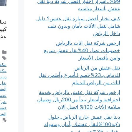
99%..أسرار اختيار أفضل شركة دينا نقل
عفش بأسعار مناسبة
كيف تختار أفضل سيارة نقل عفش؟ دليل
دين
شامل لنقل الأثاث بأمان وبدون تلف
كبي
داخل الرياض
عشا
ارخص شركة نقل اثاث بالرياض
خصومات تصل 40%نقل عفش سريع
وامن بأفضل الأسعار
مكة
نقل عفش من الرياض
مكة
للدمام..بـ23%خصم لـأسرع وأضمن نقل
دبا
اثاث من الرياض للدمام
نقل
الع
ارخص شركة نقل عفش بالرياض بخدمة
عف
احترافية وأسعار تبدأ من200ريال وضمان
شرك
سلامة الأثاث 100% اتصل الان
عفش 
الشر
دينا نقل عفش خارج الرياض..حلول
ذكية100%لنقل عفشك بأمان وسهولة
وفعالية..35%خصم فوري