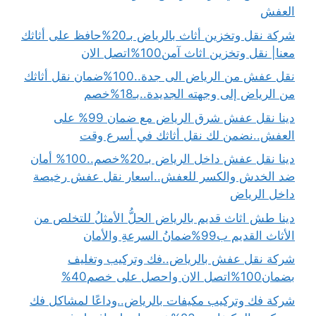
العفش
شركة نقل وتخزين أثاث بالرياض بـ20%حافظ على أثاثك
معنا| نقل وتخزين اثاث آمن100%اتصل الان
نقل عفش من الرياض الى جدة..100%ضمان نقل أثاثك
من الرياض إلى وجهته الجديدة..بـ18%خصم
دينا نقل عفش شرق الرياض مع ضمان 99% على
العفش..نضمن لك نقل أثاثك في أسرع وقت
دينا نقل عفش داخل الرياض بـ20%خصم..100% أمان
ضد الخدش والكسر للعفش..اسعار نقل عفش رخيصة
داخل الرياض
دينا طش اثاث قديم بالرياض الحلُّ الأمثلُ للتخلص من
الأثاث القديم ب99%ضمانُ السرعةِ والأمان
شركة نقل عفش بالرياض..فك وتركيب وتغليف
بضمان100%اتصل الان واحصل على خصم40%
شركة فك وتركيب مكيفات بالرياض..وداعًا لمشاكل فك