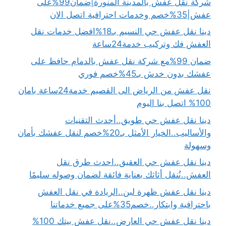
شركة نقل عفش بالمدينة المنورة|ضمان99%على
عفش|35%خصم وخدمات احترافية اتصل الان
دينا نقل عفش حي النسيم بـ18%افضل خدمات نقل
العفش فك وتركيب خدمة24ساعة
ضمان 99%مع شركة نقل عفش بالدمام حافظ على
عفشك بدون خدش بـ45%خصم فوري
نقل عفش من الرياض الى القصيم خدمة24ساعة بامان
100% اتصل بنا اليوم
دينا نقل عفش حي طويق..أحدث التقنيات
والأساليب..الخيار الأمثل بـ20%خصم لنقل عفشك بأمان
وسهولة
دينا نقل عفش حي العقيق..احدث طرق نقل
العفش..نُنقل أثاثك بعناية فائقة لضمان وصوله سليمًا
دينا نقل عفش ظهرة لبن..الريادة في نقل العفش
باحترافية وابتكار..خصم35%على جميع خدماتنا
دينا نقل عفش حي العارض..نقل عفش بيتك 100%