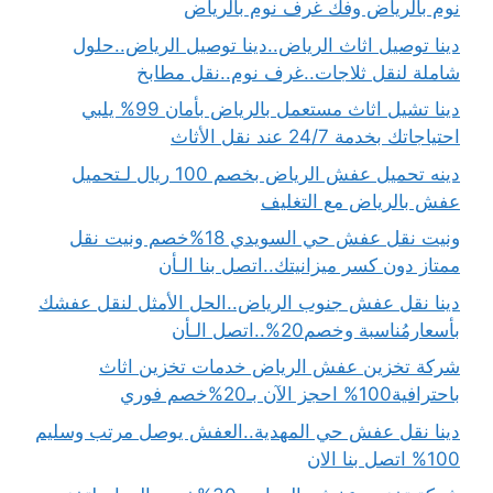
نوم بالرياض وفك غرف نوم بالرياض
دينا توصيل اثاث الرياض..دينا توصيل الرياض..حلول
شاملة لنقل ثلاجات..غرف نوم..نقل مطابخ
دينا تشيل اثاث مستعمل بالرياض بأمان 99% يلبي
احتياجاتك بخدمة 24/7 عند نقل الأثاث
دينه تحميل عفش الرياض بخصم 100 ريال لـتحميل
عفش بالرياض مع التغليف
ونيت نقل عفش حي السويدي 18%خصم ونيت نقل
ممتاز دون كسر ميزانيتك..اتصل بنا الـأن
دينا نقل عفش جنوب الرياض..الحل الأمثل لنقل عفشك
بأسعارمُناسبة وخصم20%..اتصل الـأن
شركة تخزين عفش الرياض خدمات تخزين اثاث
باحترافية100% احجز الآن بـ20%خصم فوري
دينا نقل عفش حي المهدية..العفش يوصل مرتب وسليم
100% اتصل بنا الان