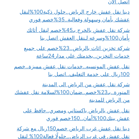
اتصل الان
دينا نقل عفش خارج الرياض..حلول ذكية100%لنقل
عفشك بأمان وسهولة وفعالية..35%خصم فوري
شركة نقل عفش بالخرج بـ45%خصم لِنقل أثاثك
بِأمان100%وسرعه لـنقل العفش اتصل بنا
شركة تخزين اثاث بالرياض..23%خصم على جميع
خدمات التخزين..بخدمتك على مدار24ساعة
نقل عفش المونسيه..خدمات نقل عفش مميزة..خصم
100ريال على خدمة التغليف..اتصل بنا
شركة نقل عفش من الرياض الى المدينة
المنورة..بـ23%خصم..ضمان100%لسلامة نقل عفشك
من الرياض للمدينة
نقل عفش بالرياض باكستاني ومصري..حافظ على
عفش بيتك100%أمان..150خصم فوري
دينا نقل عفش غرب الرياض خصم150ريال مع شركة
نقل عفش في غرب الرياض..حلولًا فعالة100% لنقل