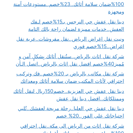
100%ضمان سلامة أثاثك..23%خصم..مستودعات آمنة
ومجهزة
دينا نقل عفش حي النرجس بـ15%خصم لـفك
العفش..خدمات مميزة لضمان راحة بالك التامة
ونيت نقل اغراض الرياض..نقل مفروشات..عربة نقل
اغراض..15%خصم فوري
شركة نقل اثاث بالرياض..ستُنقل أثاثك بِشكلٍ آمن و
مُميز40%خصم افضل نقل اثاث بالرياض..اتصل الـأن
شركة نقل مكاتب بالرياض بـ 20%خصم..فك وتركيب
احترافي لأثاث المكتب ضمان سلامة أثاثك ومعداتك
دينا نقل عفش حي العزيزية..خصم150ريال لنقل أثاثك
وممتلكاتك..افضل دينا نقل عفش
دينا نقل عفش حي العليا..رحلة مريحة لعفشك..تُلبي
احتياجاتك على الفور..20% خصم
شركة نقل اثاث من الرياض الى مكة..نقل احترافي