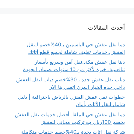
أحدث المقالات
دينا نقل عفش حي الياسمين.بـ40%خصم لـنقل
العفش..خدمات تغليف شاملة لجميع قطع أثاثك
دينا نقل عفش مكة..نقل آمن وسريع بأسعار
تنافسية..خبرة لأكثر من 10 سنوات..ضمان الجودة
دباب نقل عفش جدة بـ30%خصم دباب لنقل العفش
داخل جده الخيار المرن اتصل بنا الان
خطوات نقل عفش المنزل بالرياض باحترافية | دليل
شامل لنقل الأثاث بأمان
دينا نقل عفش حي الملقا..أفضل خدمات نقل العفش
بخصم 100ريال مع تركيب مجاني للعفش
شركة نقل اثاث بجدة بـ40%خصم خدمات متكاملة