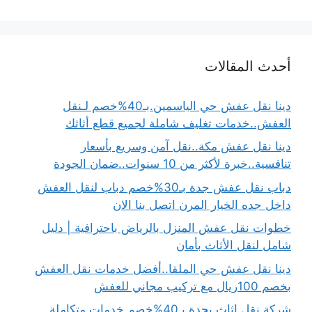
أحدث المقالات
دينا نقل عفش حي الياسمين.بـ40%خصم لـنقل
العفش..خدمات تغليف شاملة لجميع قطع أثاثك
دينا نقل عفش مكة..نقل آمن وسريع بأسعار
تنافسية..خبرة لأكثر من 10 سنوات..ضمان الجودة
دباب نقل عفش جدة بـ30%خصم دباب لنقل العفش
داخل جده الخيار المرن اتصل بنا الان
خطوات نقل عفش المنزل بالرياض باحترافية | دليل
شامل لنقل الأثاث بأمان
دينا نقل عفش حي الملقا..أفضل خدمات نقل العفش
بخصم 100ريال مع تركيب مجاني للعفش
شركة نقل اثاث بجدة بـ40%خصم خدمات متكاملة