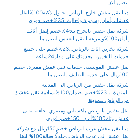
اتصل الان
دينا نقل عفش خارج الرياض..حلول ذكية100%لنقل
عفشك بأمان وسهولة وفعالية..35%خصم فوري
شركة نقل عفش بالخرج بـ45%خصم لِنقل أثاثك
بِأمان100%وسرعه لـنقل العفش اتصل بنا
شركة تخزين اثاث بالرياض..23%خصم على جميع
خدمات التخزين..بخدمتك على مدار24ساعة
نقل عفش المونسيه..خدمات نقل عفش مميزة..خصم
100ريال على خدمة التغليف..اتصل بنا
شركة نقل عفش من الرياض الى المدينة
المنورة..بـ23%خصم..ضمان100%لسلامة نقل عفشك
من الرياض للمدينة
نقل عفش بالرياض باكستاني ومصري..حافظ على
عفش بيتك100%أمان..150خصم فوري
دينا نقل عفش غرب الرياض خصم150ريال مع شركة
نقل عفش في غرب الرياض..حلولًا فعالة100% لنقل