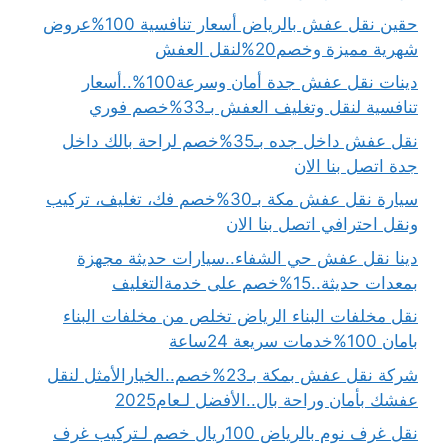
حقين نقل عفش بالرياض أسعار تنافسية 100%عروض
شهرية مميزة وخصم20%لنقل العفش
دينات نقل عفش جدة أمان وسرعة100%..أسعار
تنافسية لنقل وتغليف العفش بـ33%خصم فوري
نقل عفش داخل جده بـ35%خصم لراحة بالك داخل
جدة اتصل بنا الان
سيارة نقل عفش مكة بـ30%خصم فك، تغليف، تركيب
ونقل احترافي اتصل بنا الان
دينا نقل عفش حي الشفاء..سيارات حديثة مجهزة
بمعدات حديثة..15%خصم على خدمةالتغليف
نقل مخلفات البناء الرياض تخلص من مخلفات البناء
بامان 100%خدمات سريعة 24ساعة
شركة نقل عفش بمكة بـ23%خصم..الخيارالأمثل لنقل
عفشك بأمان وراحة بال..الأفضل لـعام2025
نقل غرف نوم بالرياض 100ريال خصم لـتركيب غرف