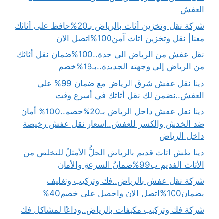
العفش
شركة نقل وتخزين أثاث بالرياض بـ20%حافظ على أثاثك
معنا| نقل وتخزين اثاث آمن100%اتصل الان
نقل عفش من الرياض الى جدة..100%ضمان نقل أثاثك
من الرياض إلى وجهته الجديدة..بـ18%خصم
دينا نقل عفش شرق الرياض مع ضمان 99% على
العفش..نضمن لك نقل أثاثك في أسرع وقت
دينا نقل عفش داخل الرياض بـ20%خصم..100% أمان
ضد الخدش والكسر للعفش..اسعار نقل عفش رخيصة
داخل الرياض
دينا طش اثاث قديم بالرياض الحلُّ الأمثلُ للتخلص من
الأثاث القديم ب99%ضمانُ السرعةِ والأمان
شركة نقل عفش بالرياض..فك وتركيب وتغليف
بضمان100%اتصل الان واحصل على خصم40%
شركة فك وتركيب مكيفات بالرياض..وداعًا لمشاكل فك