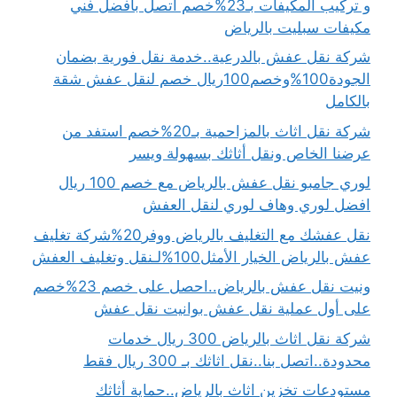
و تركيب المكيفات بـ23%خصم اتصل بافضل فني
مكيفات سبليت بالرياض
شركة نقل عفش بالدرعية..خدمة نقل فورية بضمان
الجودة100%وخصم100ريال خصم لنقل عفش شقة
بالكامل
شركة نقل اثاث بالمزاحمية بـ20%خصم استفد من
عرضنا الخاص ونقل أثاثك بسهولة ويسر
لوري جامبو نقل عفش بالرياض مع خصم 100 ريال
افضل لوري وهاف لوري لنقل العفش
نقل عفشك مع التغليف بالرياض ووفر20%شركة تغليف
عفش بالرياض الخيار الأمثل100%لـنقل وتغليف العفش
ونيت نقل عفش بالرياض..احصل على خصم 23%خصم
على أول عملية نقل عفش بوانيت نقل عفش
شركة نقل اثاث بالرياض 300 ريال خدمات
محدودة..اتصل بنا..نقل اثاثك بـ 300 ريال فقط
مستودعات تخزين اثاث بالرياض..حماية أثاثك