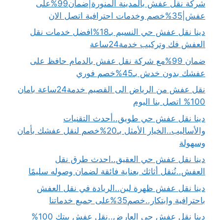
شركة نقل عفش بالمدينة المنورة|ضمان99%على
عفش|35%خصم وخدمات احترافية اتصل الان
دينا نقل عفش حي النسيم بـ18%افضل خدمات نقل
العفش فك وتركيب خدمة24ساعة
ضمان 99%مع شركة نقل عفش بالدمام حافظ على
عفشك بدون خدش بـ45%خصم فوري
نقل عفش من الرياض الى القصيم خدمة24ساعة بامان
100% اتصل بنا اليوم
دينا نقل عفش حي طويق..أحدث التقنيات
والأساليب..الخيار الأمثل بـ20%خصم لنقل عفشك بأمان
وسهولة
دينا نقل عفش حي العقيق..احدث طرق نقل
العفش..نُنقل أثاثك بعناية فائقة لضمان وصوله سليمًا
دينا نقل عفش ظهرة لبن..الريادة في نقل العفش
باحترافية وابتكار..خصم35%على جميع خدماتنا
دينا نقل عفش حي العارض..نقل عفش بيتك 100%