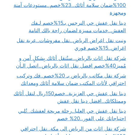
100%ضمان سلامة أثاثك..23%خصم..مستودعات آمنة
ومجهزة
دينا نقل عفش حي النرجس بـ15%خصم لـفك
العفش..خدمات مميزة لضمان راحة بالك التامة
ونيت نقل اغراض الرياض..نقل مفروشات..عربة نقل
اغراض..15%خصم فوري
شركة نقل اثاث بالرياض..ستُنقل أثاثك بِشكلٍ آمن و
مُميز40%خصم افضل نقل اثاث بالرياض..اتصل الـأن
شركة نقل مكاتب بالرياض بـ 20%خصم..فك وتركيب
احترافي لأثاث المكتب ضمان سلامة أثاثك ومعداتك
دينا نقل عفش حي العزيزية..خصم150ريال لنقل أثاثك
وممتلكاتك..افضل دينا نقل عفش
دينا نقل عفش حي العليا..رحلة مريحة لعفشك..تُلبي
احتياجاتك على الفور..20% خصم
شركة نقل اثاث من الرياض الى مكة..نقل احترافي