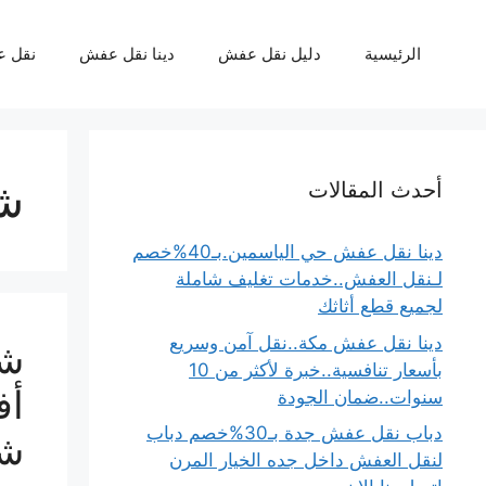
نتقل
لى
الرئيسية
دليل نقل عفش
دينا نقل عفش
نقل 
لمحتوى
شر
أحدث المقالات
دينا نقل عفش حي الياسمين.بـ40%خصم
لـنقل العفش..خدمات تغليف شاملة
لجميع قطع أثاثك
دينا نقل عفش مكة..نقل آمن وسريع
شر
بأسعار تنافسية..خبرة لأكثر من 10
أف
سنوات..ضمان الجودة
دباب نقل عفش جدة بـ30%خصم دباب
شب
لنقل العفش داخل جده الخيار المرن