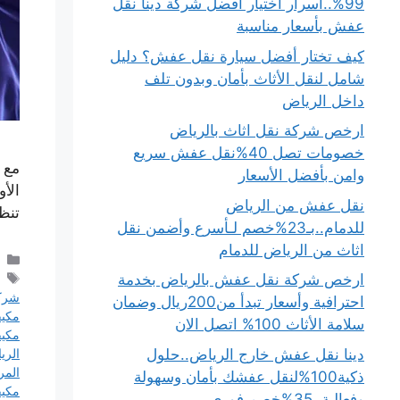
99%..أسرار اختيار أفضل شركة دينا نقل
عفش بأسعار مناسبة
كيف تختار أفضل سيارة نقل عفش؟ دليل
شامل لنقل الأثاث بأمان وبدون تلف
داخل الرياض
ارخص شركة نقل اثاث بالرياض
خصومات تصل 40%نقل عفش سريع
مع 
وامن بأفضل الأسعار
الأو
نقل عفش من الرياض
تنظ
للدمام..بـ23%خصم لـأسرع وأضمن نقل
اثاث من الرياض للدمام
ارخص شركة نقل عفش بالرياض بخدمة
شركة
احترافية وأسعار تبدأ من200ريال وضمان
مكي
سلامة الأثاث 100% اتصل الان
مكيف
دينا نقل عفش خارج الرياض..حلول
الري
المر
ذكية100%لنقل عفشك بأمان وسهولة
مكيف
وفعالية..35%خصم فوري