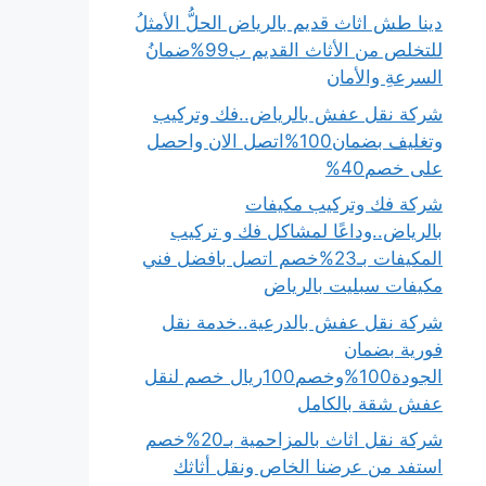
دينا طش اثاث قديم بالرياض الحلُّ الأمثلُ
للتخلص من الأثاث القديم ب99%ضمانُ
السرعةِ والأمان
شركة نقل عفش بالرياض..فك وتركيب
وتغليف بضمان100%اتصل الان واحصل
على خصم40%
شركة فك وتركيب مكيفات
بالرياض..وداعًا لمشاكل فك و تركيب
المكيفات بـ23%خصم اتصل بافضل فني
مكيفات سبليت بالرياض
شركة نقل عفش بالدرعية..خدمة نقل
فورية بضمان
الجودة100%وخصم100ريال خصم لنقل
عفش شقة بالكامل
شركة نقل اثاث بالمزاحمية بـ20%خصم
استفد من عرضنا الخاص ونقل أثاثك