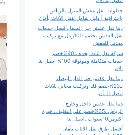
اتصل بنا الان
يوليو 22, 4
خطوات نقل عفش المنزل بالرياض
باحترافية | دليل شامل لنقل الأثاث بأمان
دينا نقل عفش حي الملقا..أفضل خدمات
نقل العفش بخصم 100ريال مع تركيب
مجاني للعفش
شركة نقل اثاث بجدة بـ40%خصم
خدمات متكاملة وموثوقة 100% اتصل بنا
الان
دينا نقل عفش حي الدار البيضاء
بـ23%خصم فك وتركيب مجاني للاثاث
اتصل الــأن
دينا نقل عفش داخل وخارج
الرياض..35%خصم علي التغليف..خبرة
أكثرمن10سنوات..اتصل بنا
أفضل طرق نقل الاثاث بأمان