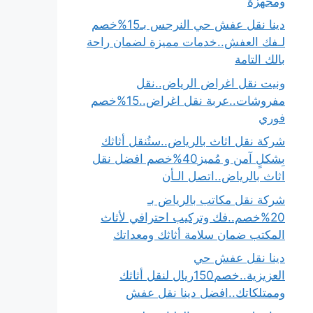
ومجهزة
دينا نقل عفش حي النرجس بـ15%خصم
لـفك العفش..خدمات مميزة لضمان راحة
بالك التامة
ونيت نقل اغراض الرياض..نقل
مفروشات..عربة نقل اغراض..15%خصم
فوري
شركة نقل اثاث بالرياض..ستُنقل أثاثك
بِشكلٍ آمن و مُميز40%خصم افضل نقل
اثاث بالرياض..اتصل الـأن
شركة نقل مكاتب بالرياض بـ
20%خصم..فك وتركيب احترافي لأثاث
المكتب ضمان سلامة أثاثك ومعداتك
دينا نقل عفش حي
العزيزية..خصم150ريال لنقل أثاثك
وممتلكاتك..افضل دينا نقل عفش