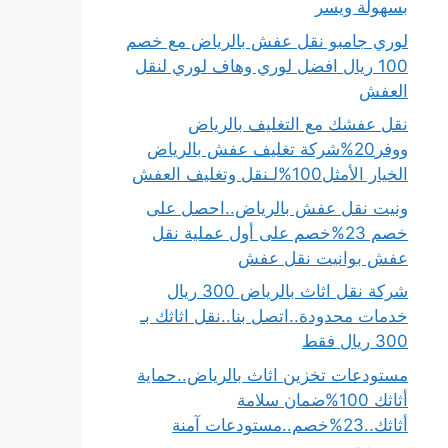
بسهولة ويسر
لوري جامبو نقل عفش بالرياض مع خصم
100 ريال افضل لوري وهاف لوري لنقل
العفش
نقل عفشك مع التغليف بالرياض
ووفر20%شركة تغليف عفش بالرياض
الخيار الأمثل100%لـنقل وتغليف العفش
ونيت نقل عفش بالرياض..احصل على
خصم 23%خصم على أول عملية نقل
عفش بوانيت نقل عفش
شركة نقل اثاث بالرياض 300 ريال
خدمات محدودة..اتصل بنا..نقل اثاثك بـ
300 ريال فقط
مستودعات تخزين اثاث بالرياض..حماية
أثاثك 100%ضمان سلامة
أثاثك..23%خصم..مستودعات آمنة