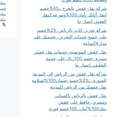
تنظي
شركة نقل عفش بالخرج بـ45%خصم
غسيل
مكيف
لِنقل أثاثك بِأمان100%وسرعه لـنقل
مكيف
العفش اتصل بنا
شركة تخزين اثاث بالرياض..23%خصم
على جميع خدمات التخزين..بخدمتك على
مدار24ساعة
نقل عفش المونسيه..خدمات نقل عفش
مميزة..خصم 100ريال على خدمة
التغليف..اتصل بنا
شركة نقل عفش من الرياض الى المدينة
المنورة..بـ23%خصم..ضمان100%لسلامة
نقل عفشك من الرياض للمدينة
نقل عفش بالرياض باكستاني
ومصري..حافظ على عفش
بيتك100%أمان..150خصم فوري