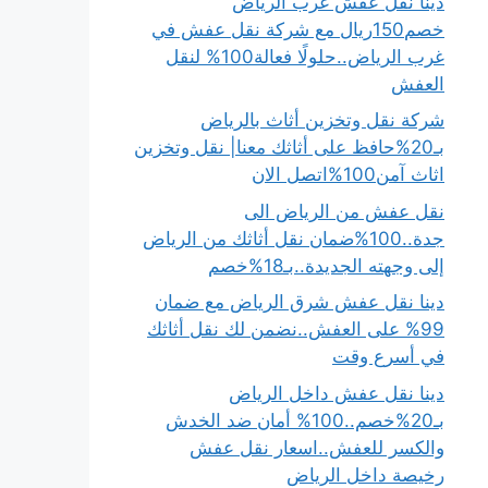
دينا نقل عفش غرب الرياض
خصم150ريال مع شركة نقل عفش في
غرب الرياض..حلولًا فعالة100% لنقل
العفش
شركة نقل وتخزين أثاث بالرياض
بـ20%حافظ على أثاثك معنا| نقل وتخزين
اثاث آمن100%اتصل الان
نقل عفش من الرياض الى
جدة..100%ضمان نقل أثاثك من الرياض
إلى وجهته الجديدة..بـ18%خصم
دينا نقل عفش شرق الرياض مع ضمان
99% على العفش..نضمن لك نقل أثاثك
في أسرع وقت
دينا نقل عفش داخل الرياض
بـ20%خصم..100% أمان ضد الخدش
والكسر للعفش..اسعار نقل عفش
رخيصة داخل الرياض