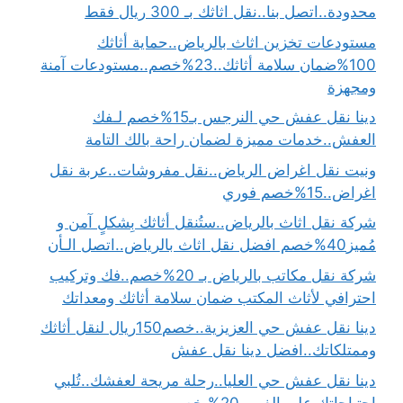
محدودة..اتصل بنا..نقل اثاثك بـ 300 ريال فقط
مستودعات تخزين اثاث بالرياض..حماية أثاثك
100%ضمان سلامة أثاثك..23%خصم..مستودعات آمنة
ومجهزة
دينا نقل عفش حي النرجس بـ15%خصم لـفك
العفش..خدمات مميزة لضمان راحة بالك التامة
ونيت نقل اغراض الرياض..نقل مفروشات..عربة نقل
اغراض..15%خصم فوري
شركة نقل اثاث بالرياض..ستُنقل أثاثك بِشكلٍ آمن و
مُميز40%خصم افضل نقل اثاث بالرياض..اتصل الـأن
شركة نقل مكاتب بالرياض بـ 20%خصم..فك وتركيب
احترافي لأثاث المكتب ضمان سلامة أثاثك ومعداتك
دينا نقل عفش حي العزيزية..خصم150ريال لنقل أثاثك
وممتلكاتك..افضل دينا نقل عفش
دينا نقل عفش حي العليا..رحلة مريحة لعفشك..تُلبي
احتياجاتك على الفور..20% خصم