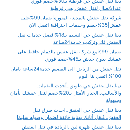
دينا نقل عفش حي قرطبة بـ30%خصم فوري
عندالاتصال لنقل عفش بحي قرطبة
شركة نقل عفش بالمدينة المنورة|ضمان99%على
عفش|35%خصم وخدمات احترافية اتصل الان
دينا نقل عفش حي النسيم بـ18%افضل خدمات نقل
العفش فك وتركيب خدمة24ساعة
ضمان 99%مع شركة نقل عفش بالدمام حافظ على
عفشك بدون خدش بـ45%خصم فوري
نقل عفش من الرياض الى القصيم خدمة24ساعة بامان
100% اتصل بنا اليوم
دينا نقل عفش حي طويق..أحدث التقنيات
والأساليب..الخيار الأمثل بـ20%خصم لنقل عفشك بأمان
وسهولة
دينا نقل عفش حي العقيق..احدث طرق نقل
العفش..نُنقل أثاثك بعناية فائقة لضمان وصوله سليمًا
دينا نقل عفش ظهرة لبن..الريادة في نقل العفش