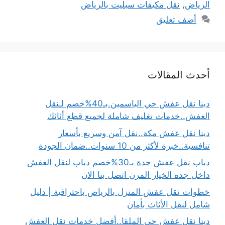
الرياض
,
نقل مكيفات سبليت بالرياض
أضف تعليق
أحدث المقالات
دينا نقل عفش حي الياسمين.بـ40%خصم لـنقل
العفش..خدمات تغليف شاملة لجميع قطع أثاثك
دينا نقل عفش مكة..نقل آمن وسريع بأسعار
تنافسية..خبرة لأكثر من 10 سنوات..ضمان الجودة
دباب نقل عفش جدة بـ30%خصم دباب لنقل العفش
داخل جده الخيار المرن اتصل بنا الان
خطوات نقل عفش المنزل بالرياض باحترافية | دليل
شامل لنقل الأثاث بأمان
دينا نقل عفش حي الملقا..أفضل خدمات نقل العفش