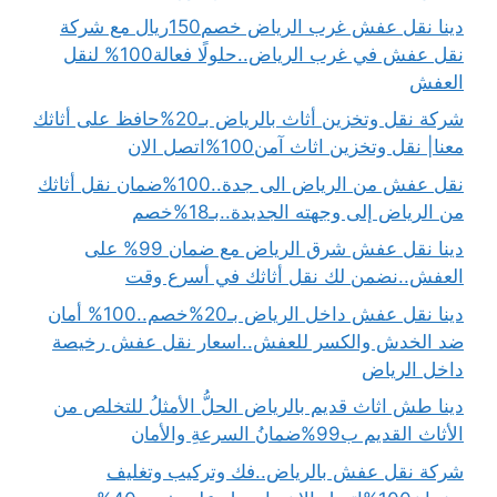
دينا نقل عفش غرب الرياض خصم150ريال مع شركة
نقل عفش في غرب الرياض..حلولًا فعالة100% لنقل
العفش
شركة نقل وتخزين أثاث بالرياض بـ20%حافظ على أثاثك
معنا| نقل وتخزين اثاث آمن100%اتصل الان
نقل عفش من الرياض الى جدة..100%ضمان نقل أثاثك
من الرياض إلى وجهته الجديدة..بـ18%خصم
دينا نقل عفش شرق الرياض مع ضمان 99% على
العفش..نضمن لك نقل أثاثك في أسرع وقت
دينا نقل عفش داخل الرياض بـ20%خصم..100% أمان
ضد الخدش والكسر للعفش..اسعار نقل عفش رخيصة
داخل الرياض
دينا طش اثاث قديم بالرياض الحلُّ الأمثلُ للتخلص من
الأثاث القديم ب99%ضمانُ السرعةِ والأمان
شركة نقل عفش بالرياض..فك وتركيب وتغليف