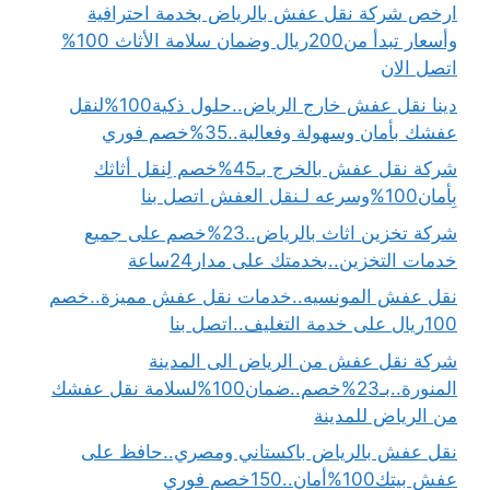
ارخص شركة نقل عفش بالرياض بخدمة احترافية
وأسعار تبدأ من200ريال وضمان سلامة الأثاث 100%
اتصل الان
دينا نقل عفش خارج الرياض..حلول ذكية100%لنقل
عفشك بأمان وسهولة وفعالية..35%خصم فوري
شركة نقل عفش بالخرج بـ45%خصم لِنقل أثاثك
بِأمان100%وسرعه لـنقل العفش اتصل بنا
شركة تخزين اثاث بالرياض..23%خصم على جميع
خدمات التخزين..بخدمتك على مدار24ساعة
نقل عفش المونسيه..خدمات نقل عفش مميزة..خصم
100ريال على خدمة التغليف..اتصل بنا
شركة نقل عفش من الرياض الى المدينة
المنورة..بـ23%خصم..ضمان100%لسلامة نقل عفشك
من الرياض للمدينة
نقل عفش بالرياض باكستاني ومصري..حافظ على
عفش بيتك100%أمان..150خصم فوري