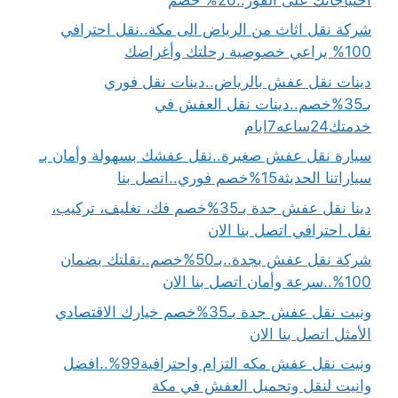
شركة نقل اثاث من الرياض الى مكة..نقل احترافي
100% يراعي خصوصية رحلتك وأغراضك
دينات نقل عفش بالرياض..دينات نقل فوري
بـ35%خصم..دينات نقل العفش في
خدمتك24ساعه7ايام
سيارة نقل عفش صغيرة..نقل عفشك بسهولة وأمان بـ
سياراتنا الحديثة15%خصم فوري..اتصل بنا
دينا نقل عفش جدة بـ35%خصم فك، تغليف، تركيب،
نقل احترافي اتصل بنا الان
شركة نقل عفش بجدة..بـ50%خصم..نقلتك بضمان
100%..سرعة وأمان اتصل بنا الان
ونيت نقل عفش جدة بـ35%خصم خيارك الاقتصادي
الأمثل اتصل بنا الان
ونيت نقل عفش مكه التزام واحترافية99%..افضل
وانيت لنقل وتحميل العفش في مكة