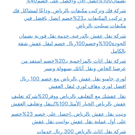
بضمان100%اتصل الان واحصل على خصم40%
شركة فك وتركيب مكيفات بالرياض..وداعًا لمشاكل فك
و تركيب المكيفات بـ23%خصم اتصل بافضل فني
مكيفات سبليت بالرياض
شركة نقل عفش بالدرعية..خدمة نقل فورية بضمان
الجودة100%وخصم100ريال خصم لنقل عفش شقة
بالكامل
شركة نقل اثاث بالمزاحمية بـ20%خصم استفد من
عرضنا الخاص ونقل أثاثك بسهولة ويسر
لوري جامبو نقل عفش بالرياض مع خصم 100 ريال
افضل لوري وهاف لوري لنقل العفش
نقل عفشك مع التغليف بالرياض ووفر20%شركة تغليف
عفش بالرياض الخيار الأمثل100%لـنقل وتغليف العفش
ونيت نقل عفش بالرياض..احصل على خصم 23%خصم
على أول عملية نقل عفش بوانيت نقل عفش
شركة نقل اثاث بالرياض 300 ريال خدمات