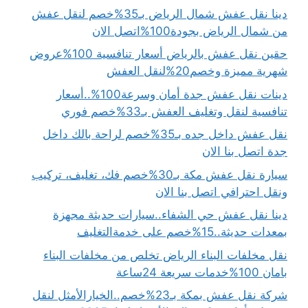
دينا نقل عفش شمال الرياض بـ35%خصم لنقل عفش
من شمال الرياض بجودة100%اتصل الان
حقين نقل عفش بالرياض أسعار تنافسية 100%عروض
شهرية مميزة وخصم20%لنقل العفش
دينات نقل عفش جدة أمان وسرعة100%..أسعار
تنافسية لنقل وتغليف العفش بـ33%خصم فوري
نقل عفش داخل جده بـ35%خصم لراحة بالك داخل
جدة اتصل بنا الان
سيارة نقل عفش مكة بـ30%خصم فك، تغليف، تركيب
ونقل احترافي اتصل بنا الان
دينا نقل عفش حي الشفاء..سيارات حديثة مجهزة
بمعدات حديثة..15%خصم على خدمةالتغليف
نقل مخلفات البناء الرياض تخلص من مخلفات البناء
بامان 100%خدمات سريعة 24ساعة
شركة نقل عفش بمكة بـ23%خصم..الخيارالأمثل لنقل