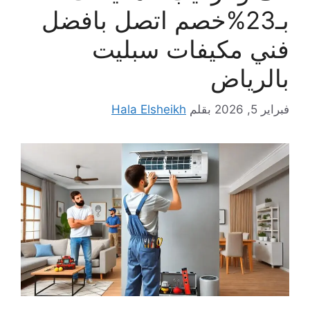
بـ23%خصم اتصل بافضل
فني مكيفات سبليت
بالرياض
فبراير 5, 2026
بقلم
Hala Elsheikh