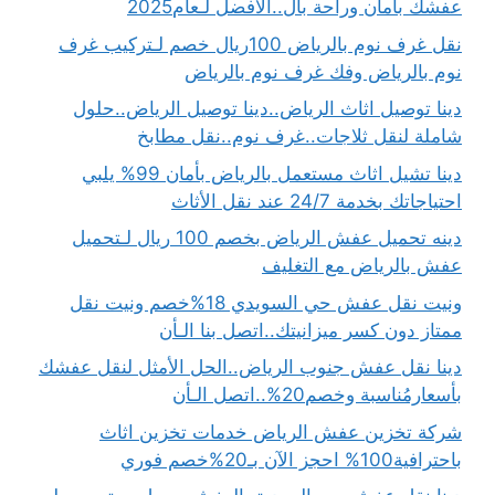
عفشك بأمان وراحة بال..الأفضل لـعام2025
نقل غرف نوم بالرياض 100ريال خصم لـتركيب غرف
نوم بالرياض وفك غرف نوم بالرياض
دينا توصيل اثاث الرياض..دينا توصيل الرياض..حلول
شاملة لنقل ثلاجات..غرف نوم..نقل مطابخ
دينا تشيل اثاث مستعمل بالرياض بأمان 99% يلبي
احتياجاتك بخدمة 24/7 عند نقل الأثاث
دينه تحميل عفش الرياض بخصم 100 ريال لـتحميل
عفش بالرياض مع التغليف
ونيت نقل عفش حي السويدي 18%خصم ونيت نقل
ممتاز دون كسر ميزانيتك..اتصل بنا الـأن
دينا نقل عفش جنوب الرياض..الحل الأمثل لنقل عفشك
بأسعارمُناسبة وخصم20%..اتصل الـأن
شركة تخزين عفش الرياض خدمات تخزين اثاث
باحترافية100% احجز الآن بـ20%خصم فوري