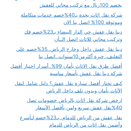
بخصم 100ريال مع تركيب مجاني للعفش
شركة نقل اثاث بجدة بـ40%خصم خدمات متكاملة
وموثوقة 100% اتصل بنا الان
دينا نقل عفش حي الدار البيضاء بـ23%خصم فك
وتركيب مجاني للاثاث اتصل الــأن
دينا نقل عفش داخل وخارج الرياض..35%خصم علي
التغليف..خبرة أكثرمن10سنوات..اتصل بنا
أفضل طرق نقل الاثاث بأمان 99%..أسرار اختيار أفضل
شركة دينا نقل عفش بأسعار مناسبة
كيف تختار أفضل سيارة نقل عفش؟ دليل شامل لنقل
الأثاث بأمان وبدون تلف داخل الرياض
ارخص شركة نقل اثاث بالرياض خصومات تصل
40%نقل عفش سريع وامن بأفضل الأسعار
نقل عفش من الرياض للدمام..بـ23%خصم لـأسرع
وأضمن نقل اثاث من الرياض للدمام