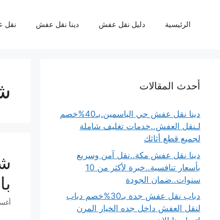
نتقل
لى
الرئيسية
دليل نقل عفش
دينا نقل عفش
نقل 
لمحتوى
ش
أحدث المقالات
دينا نقل عفش حي الياسمين.بـ40%خصم
لـنقل العفش..خدمات تغليف شاملة
لجميع قطع أثاثك
دينا نقل عفش مكة..نقل آمن وسريع
شر
بأسعار تنافسية..خبرة لأكثر من 10
باحتراف
سنوات..ضمان الجودة
دباب نقل عفش جدة بـ30%خصم دباب
أغسطس 
لنقل العفش داخل جده الخيار المرن