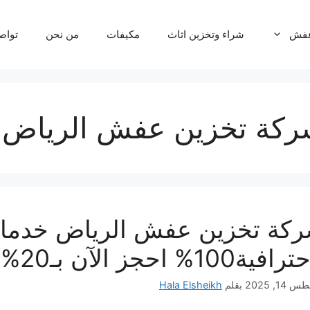
عفش
شراء وتخزين اثاث
مكيفات
من نحن
تواص
ركة تخزين عفش الرياض
كة تخزين عفش الرياض خدمات
ية100% احجز الآن بـ20%خصم فوري
14, 2025
بقلم
Hala Elsheikh