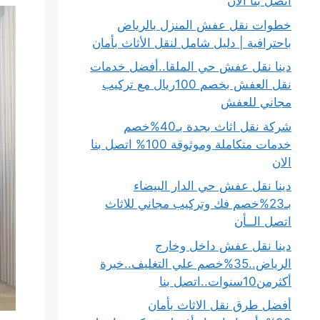
اتصل بنا الان
خطوات نقل عفش المنزل بالرياض
باحترافية | دليل شامل لنقل الأثاث بأمان
دينا نقل عفش حي الملقا..أفضل خدمات
نقل العفش بخصم 100ريال مع تركيب
مجاني للعفش
شركة نقل اثاث بجدة بـ40%خصم
خدمات متكاملة وموثوقة 100% اتصل بنا
الان
دينا نقل عفش حي الدار البيضاء
بـ23%خصم فك وتركيب مجاني للاثاث
اتصل الــأن
دينا نقل عفش داخل وخارج
الرياض..35%خصم علي التغليف..خبرة
أكثرمن10سنوات..اتصل بنا
أفضل طرق نقل الاثاث بأمان