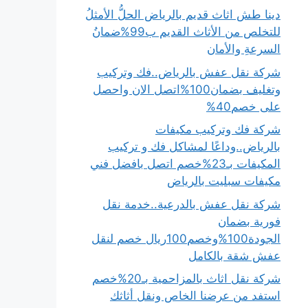
دينا طش اثاث قديم بالرياض الحلُّ الأمثلُ
للتخلص من الأثاث القديم ب99%ضمانُ
السرعةِ والأمان
شركة نقل عفش بالرياض..فك وتركيب
وتغليف بضمان100%اتصل الان واحصل
على خصم40%
شركة فك وتركيب مكيفات
بالرياض..وداعًا لمشاكل فك و تركيب
المكيفات بـ23%خصم اتصل بافضل فني
مكيفات سبليت بالرياض
شركة نقل عفش بالدرعية..خدمة نقل
فورية بضمان
الجودة100%وخصم100ريال خصم لنقل
عفش شقة بالكامل
شركة نقل اثاث بالمزاحمية بـ20%خصم
استفد من عرضنا الخاص ونقل أثاثك