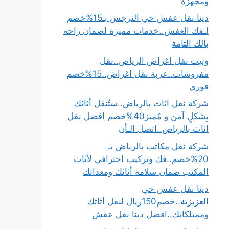
ومجهزة
دينا نقل عفش حي النرجس بـ15%خصم
لـفك العفش..خدمات مميزة لضمان راحة
بالك التامة
ونيت نقل اغراض الرياض..نقل
مفروشات..عربة نقل اغراض..15%خصم
فوري
شركة نقل اثاث بالرياض..ستُنقل أثاثك
بِشكلٍ آمن و مُميز40%خصم افضل نقل
اثاث بالرياض..اتصل الـأن
شركة نقل مكاتب بالرياض بـ
20%خصم..فك وتركيب احترافي لأثاث
المكتب ضمان سلامة أثاثك ومعداتك
دينا نقل عفش حي
العزيزية..خصم150ريال لنقل أثاثك
وممتلكاتك..افضل دينا نقل عفش