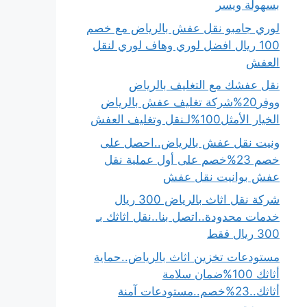
بسهولة ويسر
لوري جامبو نقل عفش بالرياض مع خصم
100 ريال افضل لوري وهاف لوري لنقل
العفش
نقل عفشك مع التغليف بالرياض
ووفر20%شركة تغليف عفش بالرياض
الخيار الأمثل100%لـنقل وتغليف العفش
ونيت نقل عفش بالرياض..احصل على
خصم 23%خصم على أول عملية نقل
عفش بوانيت نقل عفش
شركة نقل اثاث بالرياض 300 ريال
خدمات محدودة..اتصل بنا..نقل اثاثك بـ
300 ريال فقط
مستودعات تخزين اثاث بالرياض..حماية
أثاثك 100%ضمان سلامة
أثاثك..23%خصم..مستودعات آمنة