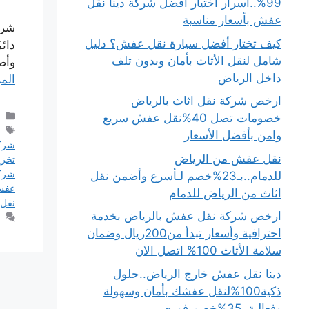
99%..أسرار اختيار أفضل شركة دينا نقل
عفش بأسعار مناسبة
شرك
كيف تختار أفضل سيارة نقل عفش؟ دليل
دائ
شامل لنقل الأثاث بأمان وبدون تلف
وأص
داخل الرياض
المز
ارخص شركة نقل اثاث بالرياض
خصومات تصل 40%نقل عفش سريع
وامن بأفضل الأسعار
شركة
نقل عفش من الرياض
تخز
شركا
للدمام..بـ23%خصم لـأسرع وأضمن نقل
عف
اثاث من الرياض للدمام
نقل
ارخص شركة نقل عفش بالرياض بخدمة
احترافية وأسعار تبدأ من200ريال وضمان
سلامة الأثاث 100% اتصل الان
دينا نقل عفش خارج الرياض..حلول
ذكية100%لنقل عفشك بأمان وسهولة
وفعالية..35%خصم فوري