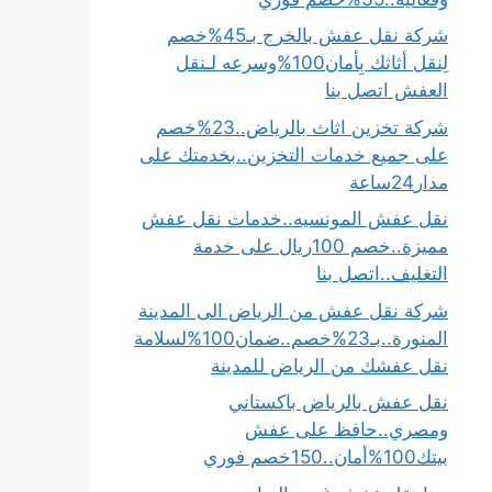
شركة نقل عفش بالخرج بـ45%خصم
لِنقل أثاثك بِأمان100%وسرعه لـنقل
العفش اتصل بنا
شركة تخزين اثاث بالرياض..23%خصم
على جميع خدمات التخزين..بخدمتك على
مدار24ساعة
نقل عفش المونسيه..خدمات نقل عفش
مميزة..خصم 100ريال على خدمة
التغليف..اتصل بنا
شركة نقل عفش من الرياض الى المدينة
المنورة..بـ23%خصم..ضمان100%لسلامة
نقل عفشك من الرياض للمدينة
نقل عفش بالرياض باكستاني
ومصري..حافظ على عفش
بيتك100%أمان..150خصم فوري