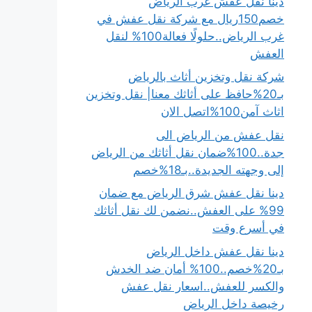
دينا نقل عفش غرب الرياض
خصم150ريال مع شركة نقل عفش في
غرب الرياض..حلولًا فعالة100% لنقل
العفش
شركة نقل وتخزين أثاث بالرياض
بـ20%حافظ على أثاثك معنا| نقل وتخزين
اثاث آمن100%اتصل الان
نقل عفش من الرياض الى
جدة..100%ضمان نقل أثاثك من الرياض
إلى وجهته الجديدة..بـ18%خصم
دينا نقل عفش شرق الرياض مع ضمان
99% على العفش..نضمن لك نقل أثاثك
في أسرع وقت
دينا نقل عفش داخل الرياض
بـ20%خصم..100% أمان ضد الخدش
والكسر للعفش..اسعار نقل عفش
رخيصة داخل الرياض