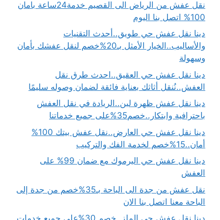
نقل عفش من الرياض الى القصيم خدمة24ساعة بامان
100% اتصل بنا اليوم
دينا نقل عفش حي طويق..أحدث التقنيات
والأساليب..الخيار الأمثل بـ20%خصم لنقل عفشك بأمان
وسهولة
دينا نقل عفش حي العقيق..احدث طرق نقل
العفش..نُنقل أثاثك بعناية فائقة لضمان وصوله سليمًا
دينا نقل عفش ظهرة لبن..الريادة في نقل العفش
باحترافية وابتكار..خصم35%على جميع خدماتنا
دينا نقل عفش حي العارض..نقل عفش بيتك 100%
أمان..15%خصم لخدمة الفك والتركيب
دينا نقل عفش حي اليرموك مع ضمان 99% على
العفش
نقل عفش من جدة الى الباحة بـ35%خصم من جدة إلى
الباحة معنا اتصل بنا الان
دينا نقل عفش حي الملز..خصم 30%على جميع خدمات