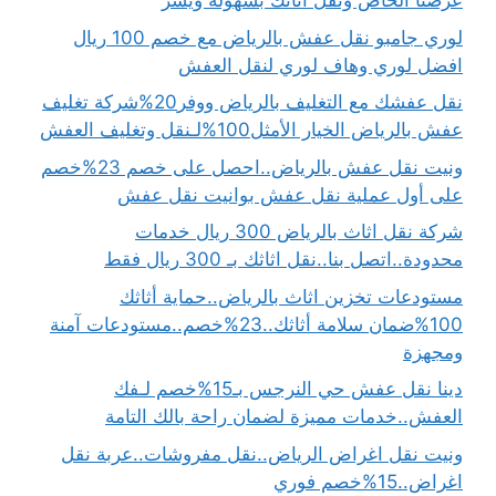
عرضنا الخاص ونقل أثاثك بسهولة ويسر
لوري جامبو نقل عفش بالرياض مع خصم 100 ريال
افضل لوري وهاف لوري لنقل العفش
نقل عفشك مع التغليف بالرياض ووفر20%شركة تغليف
عفش بالرياض الخيار الأمثل100%لـنقل وتغليف العفش
ونيت نقل عفش بالرياض..احصل على خصم 23%خصم
على أول عملية نقل عفش بوانيت نقل عفش
شركة نقل اثاث بالرياض 300 ريال خدمات
محدودة..اتصل بنا..نقل اثاثك بـ 300 ريال فقط
مستودعات تخزين اثاث بالرياض..حماية أثاثك
100%ضمان سلامة أثاثك..23%خصم..مستودعات آمنة
ومجهزة
دينا نقل عفش حي النرجس بـ15%خصم لـفك
العفش..خدمات مميزة لضمان راحة بالك التامة
ونيت نقل اغراض الرياض..نقل مفروشات..عربة نقل
اغراض..15%خصم فوري