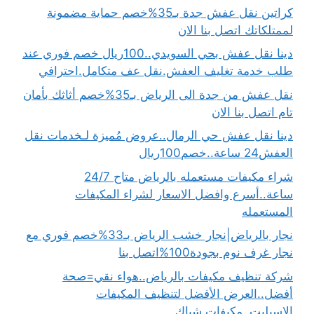
كراتين نقل عفش جدة بـ35%خصم حماية مضمونة
لممتلكاتك اتصل بنا الان
دينا نقل عفش بحي السويدي..100ريال خصم فوري عند
طلب خدمة تغليف العفش.نقل عف متكامل.احترافي
نقل عفش من جدة الى الرياض بـ35%خصم أثاثك بأمان
تام اتصل بنا الان
دينا نقل عفش حي الرمال..عروض مُميزة لـخدمات نقل
العفش24 ساعة..خصم100ريال
شراء مكيفات مستعمله بالرياض متاح 24/7
ساعة..أسرع وافضل الاسعار لشراء المكيفات
المستعمله
نجار بالرياض|نجار خشب الرياض بـ33%خصم فوري مع
نجار غرف نوم بجودة100%اتصل بنا
شركة تنظيف مكيفات بالرياض..هواء نقي=صحة
أفضل..العرض الأفضل لتنظيف المكيفات
الاسبليت..مكيفات شباك