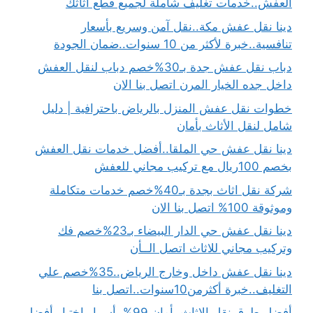
العفش..خدمات تغليف شاملة لجميع قطع أثاثك
دينا نقل عفش مكة..نقل آمن وسريع بأسعار
تنافسية..خبرة لأكثر من 10 سنوات..ضمان الجودة
دباب نقل عفش جدة بـ30%خصم دباب لنقل العفش
داخل جده الخيار المرن اتصل بنا الان
خطوات نقل عفش المنزل بالرياض باحترافية | دليل
شامل لنقل الأثاث بأمان
دينا نقل عفش حي الملقا..أفضل خدمات نقل العفش
بخصم 100ريال مع تركيب مجاني للعفش
شركة نقل اثاث بجدة بـ40%خصم خدمات متكاملة
وموثوقة 100% اتصل بنا الان
دينا نقل عفش حي الدار البيضاء بـ23%خصم فك
وتركيب مجاني للاثاث اتصل الــأن
دينا نقل عفش داخل وخارج الرياض..35%خصم علي
التغليف..خبرة أكثرمن10سنوات..اتصل بنا
أفضل طرق نقل الاثاث بأمان 99%..أسرار اختيار أفضل