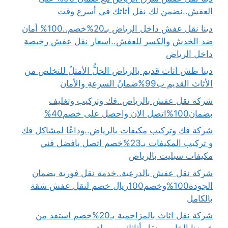
العفش..نضمن لك نقل أثاثك في أسرع وقت
دينا نقل عفش داخل الرياض بـ20%خصم..100% أمان
ضد الخدش والكسر للعفش..اسعار نقل عفش رخيصة
داخل الرياض
دينا طش اثاث قديم بالرياض الحلُّ الأمثلُ للتخلص من
الأثاث القديم ب99%ضمانُ السرعةِ والأمان
شركة نقل عفش بالرياض..فك وتركيب وتغليف
بضمان100%اتصل الان واحصل على خصم40%
شركة فك وتركيب مكيفات بالرياض..وداعًا لمشاكل فك
و تركيب المكيفات بـ23%خصم اتصل بافضل فني
مكيفات سبليت بالرياض
شركة نقل عفش بالدرعية..خدمة نقل فورية بضمان
الجودة100%وخصم100ريال خصم لنقل عفش شقة
بالكامل
شركة نقل اثاث بالمزاحمية بـ20%خصم استفد من