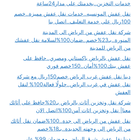
خدمات التخزين..بخدمتك على مدار24ساعة
نقل عفش المونسيه..خدمات نقل عفش مميزة..خصم
100ريال على خدمة التغليف..اتصل بنا
شركة نقل عفش من الرياض الى المدينة
المنورة..بـ23%خصم..ضمان100%لسلامة نقل عفشك
من الرياض للمدينة
نقل عفش بالرياض باكستاني ومصري..حافظ على
عفش بيتك100%أمان..150خصم فوري
دينا نقل عفش غرب الرياض خصم150ريال مع شركة
نقل عفش في غرب الرياض..حلولًا فعالة100% لنقل
العفش
شركة نقل وتخزين أثاث بالرياض بـ20%حافظ على أثاثك
معنا| نقل وتخزين اثاث آمن100%اتصل الان
نقل عفش من الرياض الى جدة..100%ضمان نقل أثاثك
من الرياض إلى وجهته الجديدة..بـ18%خصم
دينا نقل عفش شرق الرياض مع ضمان 99% على