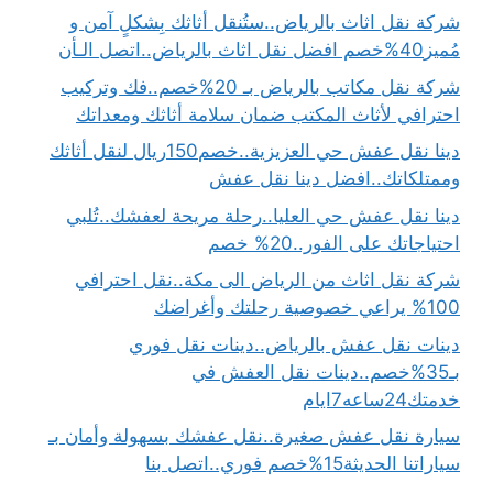
شركة نقل اثاث بالرياض..ستُنقل أثاثك بِشكلٍ آمن و
مُميز40%خصم افضل نقل اثاث بالرياض..اتصل الـأن
شركة نقل مكاتب بالرياض بـ 20%خصم..فك وتركيب
احترافي لأثاث المكتب ضمان سلامة أثاثك ومعداتك
دينا نقل عفش حي العزيزية..خصم150ريال لنقل أثاثك
وممتلكاتك..افضل دينا نقل عفش
دينا نقل عفش حي العليا..رحلة مريحة لعفشك..تُلبي
احتياجاتك على الفور..20% خصم
شركة نقل اثاث من الرياض الى مكة..نقل احترافي
100% يراعي خصوصية رحلتك وأغراضك
دينات نقل عفش بالرياض..دينات نقل فوري
بـ35%خصم..دينات نقل العفش في
خدمتك24ساعه7ايام
سيارة نقل عفش صغيرة..نقل عفشك بسهولة وأمان بـ
سياراتنا الحديثة15%خصم فوري..اتصل بنا