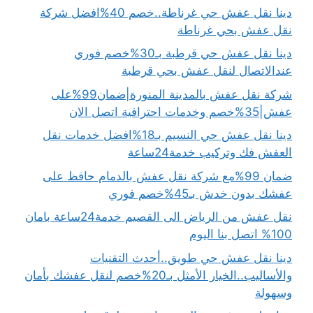
دينا نقل عفش حي غرناطة..خصم 40%افضل شركة
نقل عفش بحي غرناطة
دينا نقل عفش حي قرطبة بـ30%خصم فوري
عندالاتصال لنقل عفش بحي قرطبة
شركة نقل عفش بالمدينة المنورة|ضمان99%على
عفش|35%خصم وخدمات احترافية اتصل الان
دينا نقل عفش حي النسيم بـ18%افضل خدمات نقل
العفش فك وتركيب خدمة24ساعة
ضمان 99%مع شركة نقل عفش بالدمام حافظ على
عفشك بدون خدش بـ45%خصم فوري
نقل عفش من الرياض الى القصيم خدمة24ساعة بامان
100% اتصل بنا اليوم
دينا نقل عفش حي طويق..أحدث التقنيات
والأساليب..الخيار الأمثل بـ20%خصم لنقل عفشك بأمان
وسهولة