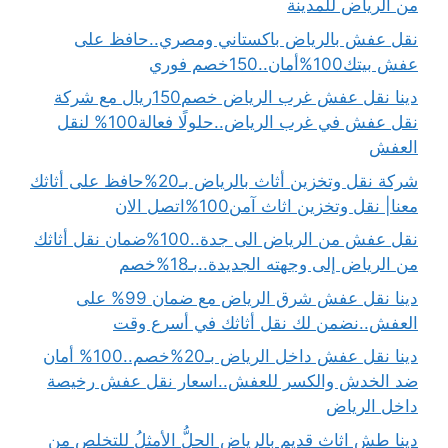
من الرياض للمدينة
نقل عفش بالرياض باكستاني ومصري..حافظ على
عفش بيتك100%أمان..150خصم فوري
دينا نقل عفش غرب الرياض خصم150ريال مع شركة
نقل عفش في غرب الرياض..حلولًا فعالة100% لنقل
العفش
شركة نقل وتخزين أثاث بالرياض بـ20%حافظ على أثاثك
معنا| نقل وتخزين اثاث آمن100%اتصل الان
نقل عفش من الرياض الى جدة..100%ضمان نقل أثاثك
من الرياض إلى وجهته الجديدة..بـ18%خصم
دينا نقل عفش شرق الرياض مع ضمان 99% على
العفش..نضمن لك نقل أثاثك في أسرع وقت
دينا نقل عفش داخل الرياض بـ20%خصم..100% أمان
ضد الخدش والكسر للعفش..اسعار نقل عفش رخيصة
داخل الرياض
دينا طش اثاث قديم بالرياض الحلُّ الأمثلُ للتخلص من