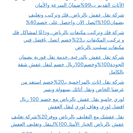
الأثاث القديم ب99%ضمانُ السرعةِ والأمان
شركة نقل عفش بالرياض..فك وتركيب وتغليف
بضمان100%اتصل الان واحصل على خصم40%
شركة فك وتركيب مكيفات بالرياض..وداعًا لمشاكل فك
و تركيب المكيفات بـ23%خصم اتصل بافضل فني
مكيفات سبليت بالرياض
شركة نقل عفش بالدرعية..خدمة نقل فورية بضمان
الجودة100%وخصم100ريال خصم لنقل عفش شقة
بالكامل
شركة نقل اثاث بالمزاحمية بـ20%خصم استفد من
عرضنا الخاص ونقل أثاثك بسهولة ويسر
لوري جامبو نقل عفش بالرياض مع خصم 100 ريال
افضل لوري وهاف لوري لنقل العفش
نقل عفشك مع التغليف بالرياض ووفر20%شركة تغليف
عفش بالرياض الخيار الأمثل100%لـنقل وتغليف العفش