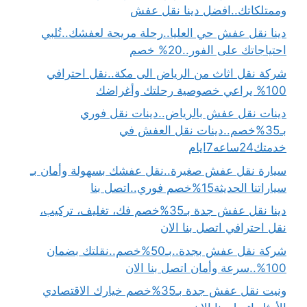
وممتلكاتك..افضل دينا نقل عفش
دينا نقل عفش حي العليا..رحلة مريحة لعفشك..تُلبي
احتياجاتك على الفور..20% خصم
شركة نقل اثاث من الرياض الى مكة..نقل احترافي
100% يراعي خصوصية رحلتك وأغراضك
دينات نقل عفش بالرياض..دينات نقل فوري
بـ35%خصم..دينات نقل العفش في
خدمتك24ساعه7ايام
سيارة نقل عفش صغيرة..نقل عفشك بسهولة وأمان بـ
سياراتنا الحديثة15%خصم فوري..اتصل بنا
دينا نقل عفش جدة بـ35%خصم فك، تغليف، تركيب،
نقل احترافي اتصل بنا الان
شركة نقل عفش بجدة..بـ50%خصم..نقلتك بضمان
100%..سرعة وأمان اتصل بنا الان
ونيت نقل عفش جدة بـ35%خصم خيارك الاقتصادي