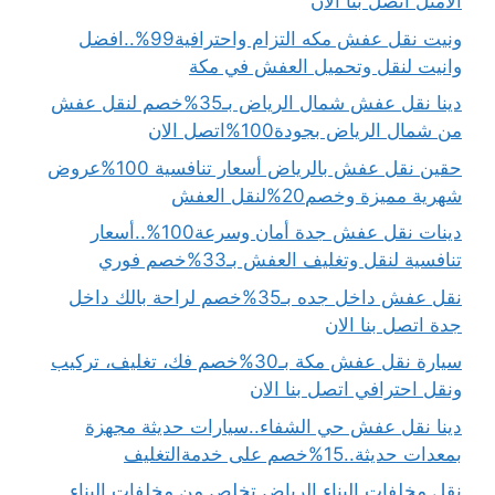
الأمثل اتصل بنا الان
ونيت نقل عفش مكه التزام واحترافية99%..افضل
وانيت لنقل وتحميل العفش في مكة
دينا نقل عفش شمال الرياض بـ35%خصم لنقل عفش
من شمال الرياض بجودة100%اتصل الان
حقين نقل عفش بالرياض أسعار تنافسية 100%عروض
شهرية مميزة وخصم20%لنقل العفش
دينات نقل عفش جدة أمان وسرعة100%..أسعار
تنافسية لنقل وتغليف العفش بـ33%خصم فوري
نقل عفش داخل جده بـ35%خصم لراحة بالك داخل
جدة اتصل بنا الان
سيارة نقل عفش مكة بـ30%خصم فك، تغليف، تركيب
ونقل احترافي اتصل بنا الان
دينا نقل عفش حي الشفاء..سيارات حديثة مجهزة
بمعدات حديثة..15%خصم على خدمةالتغليف
نقل مخلفات البناء الرياض تخلص من مخلفات البناء