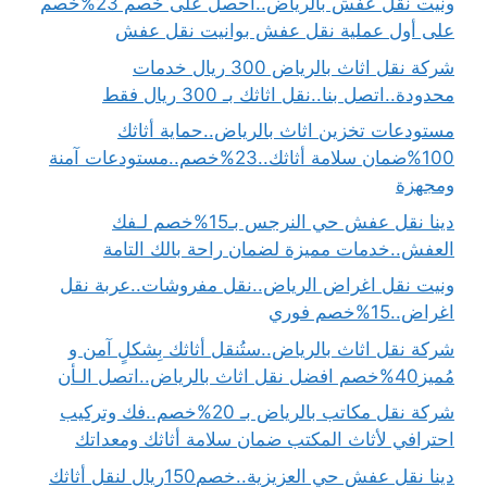
ونيت نقل عفش بالرياض..احصل على خصم 23%خصم
على أول عملية نقل عفش بوانيت نقل عفش
شركة نقل اثاث بالرياض 300 ريال خدمات
محدودة..اتصل بنا..نقل اثاثك بـ 300 ريال فقط
مستودعات تخزين اثاث بالرياض..حماية أثاثك
100%ضمان سلامة أثاثك..23%خصم..مستودعات آمنة
ومجهزة
دينا نقل عفش حي النرجس بـ15%خصم لـفك
العفش..خدمات مميزة لضمان راحة بالك التامة
ونيت نقل اغراض الرياض..نقل مفروشات..عربة نقل
اغراض..15%خصم فوري
شركة نقل اثاث بالرياض..ستُنقل أثاثك بِشكلٍ آمن و
مُميز40%خصم افضل نقل اثاث بالرياض..اتصل الـأن
شركة نقل مكاتب بالرياض بـ 20%خصم..فك وتركيب
احترافي لأثاث المكتب ضمان سلامة أثاثك ومعداتك
دينا نقل عفش حي العزيزية..خصم150ريال لنقل أثاثك