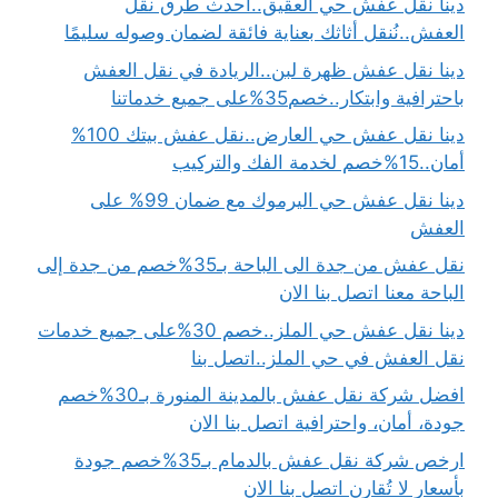
دينا نقل عفش حي العقيق..احدث طرق نقل
العفش..نُنقل أثاثك بعناية فائقة لضمان وصوله سليمًا
دينا نقل عفش ظهرة لبن..الريادة في نقل العفش
باحترافية وابتكار..خصم35%على جميع خدماتنا
دينا نقل عفش حي العارض..نقل عفش بيتك 100%
أمان..15%خصم لخدمة الفك والتركيب
دينا نقل عفش حي اليرموك مع ضمان 99% على
العفش
نقل عفش من جدة الى الباحة بـ35%خصم من جدة إلى
الباحة معنا اتصل بنا الان
دينا نقل عفش حي الملز..خصم 30%على جميع خدمات
نقل العفش في حي الملز..اتصل بنا
افضل شركة نقل عفش بالمدينة المنورة بـ30%خصم
جودة، أمان، واحترافية اتصل بنا الان
ارخص شركة نقل عفش بالدمام بـ35%خصم جودة
بأسعار لا تُقارن اتصل بنا الان