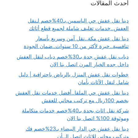
أحدث المقالات
دينا نقل عفش حي الياسمين.بـ40%خصم لـنقل
العفش..خدمات تغليف شاملة لجميع قطع أثاثك
دينا نقل عفش مكة..نقل آمن وسريع بأسعار
تنافسية..خبرة لأكثر من 10 سنوات..ضمان الجودة
دباب نقل عفش جدة بـ30%خصم دباب لنقل العفش
داخل جده الخيار المرن اتصل بنا الان
خطوات نقل عفش المنزل بالرياض باحترافية | دليل
شامل لنقل الأثاث بأمان
دينا نقل عفش حي الملقا..أفضل خدمات نقل العفش
بخصم 100ريال مع تركيب مجاني للعفش
شركة نقل اثاث بجدة بـ40%خصم خدمات متكاملة
وموثوقة 100% اتصل بنا الان
دينا نقل عفش حي الدار البيضاء بـ23%خصم فك
وتركيب مجاني للاثاث اتصل الــأن