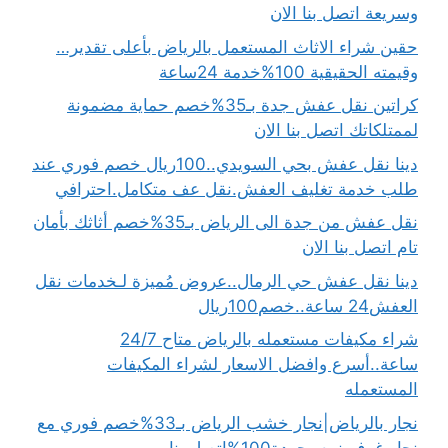
وسريعة اتصل بنا الان
حقين شراء الاثاث المستعمل بالرياض بأعلى تقدير…
وقيمته الحقيقية 100%خدمة 24ساعة
كراتين نقل عفش جدة بـ35%خصم حماية مضمونة
لممتلكاتك اتصل بنا الان
دينا نقل عفش بحي السويدي..100ريال خصم فوري عند
طلب خدمة تغليف العفش.نقل عف متكامل.احترافي
نقل عفش من جدة الى الرياض بـ35%خصم أثاثك بأمان
تام اتصل بنا الان
دينا نقل عفش حي الرمال..عروض مُميزة لـخدمات نقل
العفش24 ساعة..خصم100ريال
شراء مكيفات مستعمله بالرياض متاح 24/7
ساعة..أسرع وافضل الاسعار لشراء المكيفات
المستعمله
نجار بالرياض|نجار خشب الرياض بـ33%خصم فوري مع
نجار غرف نوم بجودة100%اتصل بنا