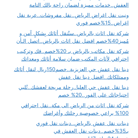
العفش..خدمات مميزة لضمان راحة بالك التامة
ونيت نقل اغراض الرياض..نقل مفروشات..عربة نقل
اغراض..15%خصم فوري
شركة نقل اثاث بالرياض..ستُنقل أثاثك بِشكلٍ آمن و
مُميز40%خصم افضل نقل اثاث بالرياض..اتصل الـأن
شركة نقل مكاتب بالرياض بـ 20%خصم..فك وتركيب
احترافي لأثاث المكتب ضمان سلامة أثاثك ومعداتك
دينا نقل عفش حي العزيزية..خصم150ريال لنقل أثاثك
وممتلكاتك..افضل دينا نقل عفش
دينا نقل عفش حي العليا..رحلة مريحة لعفشك..تُلبي
احتياجاتك على الفور..20% خصم
شركة نقل اثاث من الرياض الى مكة..نقل احترافي
100% يراعي خصوصية رحلتك وأغراضك
دينات نقل عفش بالرياض..دينات نقل فوري
بـ35%خصم..دينات نقل العفش في