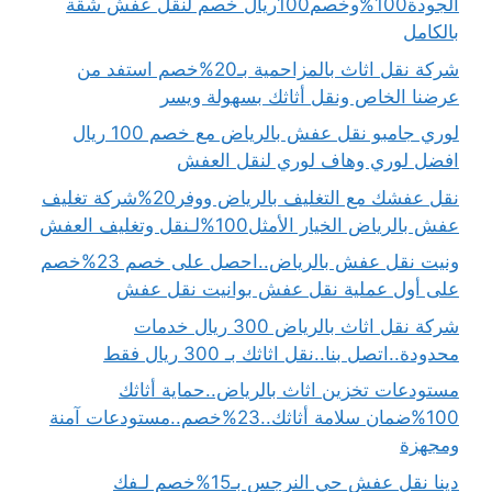
الجودة100%وخصم100ريال خصم لنقل عفش شقة
بالكامل
شركة نقل اثاث بالمزاحمية بـ20%خصم استفد من
عرضنا الخاص ونقل أثاثك بسهولة ويسر
لوري جامبو نقل عفش بالرياض مع خصم 100 ريال
افضل لوري وهاف لوري لنقل العفش
نقل عفشك مع التغليف بالرياض ووفر20%شركة تغليف
عفش بالرياض الخيار الأمثل100%لـنقل وتغليف العفش
ونيت نقل عفش بالرياض..احصل على خصم 23%خصم
على أول عملية نقل عفش بوانيت نقل عفش
شركة نقل اثاث بالرياض 300 ريال خدمات
محدودة..اتصل بنا..نقل اثاثك بـ 300 ريال فقط
مستودعات تخزين اثاث بالرياض..حماية أثاثك
100%ضمان سلامة أثاثك..23%خصم..مستودعات آمنة
ومجهزة
دينا نقل عفش حي النرجس بـ15%خصم لـفك