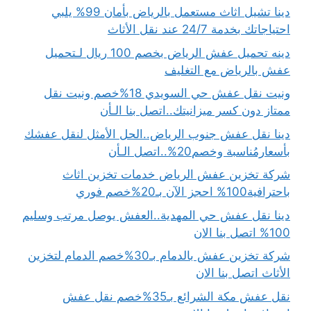
دينا تشيل اثاث مستعمل بالرياض بأمان 99% يلبي
احتياجاتك بخدمة 24/7 عند نقل الأثاث
دينه تحميل عفش الرياض بخصم 100 ريال لـتحميل
عفش بالرياض مع التغليف
ونيت نقل عفش حي السويدي 18%خصم ونيت نقل
ممتاز دون كسر ميزانيتك..اتصل بنا الـأن
دينا نقل عفش جنوب الرياض..الحل الأمثل لنقل عفشك
بأسعارمُناسبة وخصم20%..اتصل الـأن
شركة تخزين عفش الرياض خدمات تخزين اثاث
باحترافية100% احجز الآن بـ20%خصم فوري
دينا نقل عفش حي المهدية..العفش يوصل مرتب وسليم
100% اتصل بنا الان
شركة تخزين عفش بالدمام بـ30%خصم الدمام لتخزين
الأثاث اتصل بنا الان
نقل عفش مكة الشرائع بـ35%خصم نقل عفش