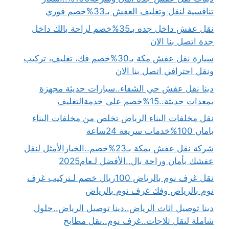
تنافسية لنقل وتغليف العفش بـ33%خصم فوري
نقل عفش داخل جده بـ35%خصم لراحة بالك داخل
جدة اتصل بنا الان
سيارة نقل عفش مكة بـ30%خصم فك، تغليف، تركيب
ونقل احترافي اتصل بنا الان
دينا نقل عفش حي الشفاء..سيارات حديثة مجهزة
بمعدات حديثة..15%خصم على خدمةالتغليف
نقل مخلفات البناء الرياض تخلص من مخلفات البناء
بامان 100%خدمات سريعة 24ساعة
شركة نقل عفش بمكة بـ23%خصم..الخيارالأمثل لنقل
عفشك بأمان وراحة بال..الأفضل لـعام2025
نقل غرف نوم بالرياض 100ريال خصم لـتركيب غرف
نوم بالرياض وفك غرف نوم بالرياض
دينا توصيل اثاث الرياض..دينا توصيل الرياض..حلول
شاملة لنقل ثلاجات..غرف نوم..نقل مطابخ