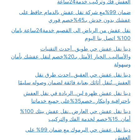
العفش فك وتركيب خدمة24ساعة
ضمان 99%مع شركة نقل عفش بالدمام حافظ على
عفشك بدون خدش بـ45%خصم فوري
نقل عفش من الرياض الى القصيم خدمة24ساعة بامان
100% اتصل بنا اليوم
دينا نقل عفش حي طويق..أحدث التقنيات
والأساليب..الخيار الأمثل بـ20%خصم لنقل عفشك بأمان
وسهولة
دينا نقل عفش حي العقيق..احدث طرق نقل
العفش..نُنقل أثاثك بعناية فائقة لضمان وصوله سليمًا
دينا نقل عفش ظهرة لبن..الريادة في نقل العفش
باحترافية وابتكار..خصم35%على جميع خدماتنا
دينا نقل عفش حي العارض..نقل عفش بيتك 100%
أمان..15%خصم لخدمة الفك والتركيب
دينا نقل عفش حي اليرموك مع ضمان 99% على
العفش