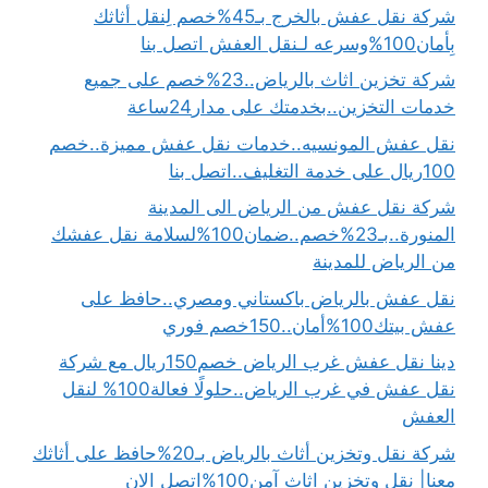
شركة نقل عفش بالخرج بـ45%خصم لِنقل أثاثك
بِأمان100%وسرعه لـنقل العفش اتصل بنا
شركة تخزين اثاث بالرياض..23%خصم على جميع
خدمات التخزين..بخدمتك على مدار24ساعة
نقل عفش المونسيه..خدمات نقل عفش مميزة..خصم
100ريال على خدمة التغليف..اتصل بنا
شركة نقل عفش من الرياض الى المدينة
المنورة..بـ23%خصم..ضمان100%لسلامة نقل عفشك
من الرياض للمدينة
نقل عفش بالرياض باكستاني ومصري..حافظ على
عفش بيتك100%أمان..150خصم فوري
دينا نقل عفش غرب الرياض خصم150ريال مع شركة
نقل عفش في غرب الرياض..حلولًا فعالة100% لنقل
العفش
شركة نقل وتخزين أثاث بالرياض بـ20%حافظ على أثاثك
معنا| نقل وتخزين اثاث آمن100%اتصل الان