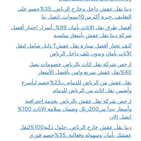
دينا نقل عفش داخل وخارج الرياض..35%خصم علي
التغليف..خبرة أكثرمن10سنوات..اتصل بنا
أفضل طرق نقل الاثاث بأمان 99%..أسرار اختيار أفضل
شركة دينا نقل عفش بأسعار مناسبة
كيف تختار أفضل سيارة نقل عفش؟ دليل شامل لنقل
الأثاث بأمان وبدون تلف داخل الرياض
ارخص شركة نقل اثاث بالرياض خصومات تصل
40%نقل عفش سريع وامن بأفضل الأسعار
نقل عفش من الرياض للدمام..بـ23%خصم لـأسرع
وأضمن نقل اثاث من الرياض للدمام
ارخص شركة نقل عفش بالرياض بخدمة احترافية
وأسعار تبدأ من200ريال وضمان سلامة الأثاث 100%
اتصل الان
دينا نقل عفش خارج الرياض..حلول ذكية100%لنقل
عفشك بأمان وسهولة وفعالية..35%خصم فوري