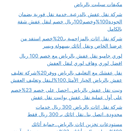
مكيفات سبليت بالرياض
شركة نقل عفش بالدرعية..خدمة نقل فورية بضمان
الجودة100%وخصم100ريال خصم لنقل عفش شقة
بالكامل
شركة نقل اثاث بالمزاحمية بـ20%خصم استفد من
عرضنا الخاص ونقل أثاثك بسهولة ويسر
لوري جامبو نقل عفش بالرياض مع خصم 100 ريال
افضل لوري وهاف لوري لنقل العفش
نقل عفشك مع التغليف بالرياض ووفر20%شركة تغليف
عفش بالرياض الخيار الأمثل100%لـنقل وتغليف العفش
ونيت نقل عفش بالرياض..احصل على خصم 23%خصم
على أول عملية نقل عفش بوانيت نقل عفش
شركة نقل اثاث بالرياض 300 ريال خدمات
محدودة..اتصل بنا..نقل اثاثك بـ 300 ريال فقط
مستودعات تخزين اثاث بالرياض..حماية أثاثك