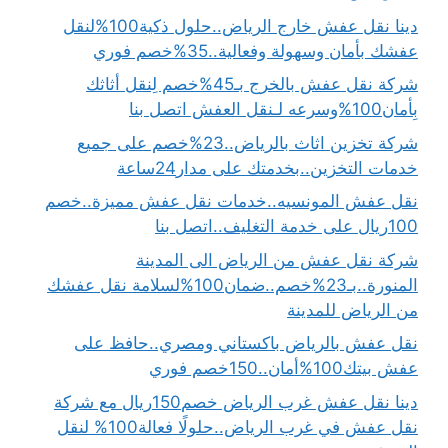
دينا نقل عفش خارج الرياض..حلول ذكية100%لنقل
عفشك بأمان وسهولة وفعالية..35%خصم فوري
شركة نقل عفش بالخرج بـ45%خصم لِنقل أثاثك
بِأمان100%وسرعه لـنقل العفش اتصل بنا
شركة تخزين اثاث بالرياض..23%خصم على جميع
خدمات التخزين..بخدمتك على مدار24ساعة
نقل عفش المونسيه..خدمات نقل عفش مميزة..خصم
100ريال على خدمة التغليف..اتصل بنا
شركة نقل عفش من الرياض الى المدينة
المنورة..بـ23%خصم..ضمان100%لسلامة نقل عفشك
من الرياض للمدينة
نقل عفش بالرياض باكستاني ومصري..حافظ على
عفش بيتك100%أمان..150خصم فوري
دينا نقل عفش غرب الرياض خصم150ريال مع شركة
نقل عفش في غرب الرياض..حلولًا فعالة100% لنقل