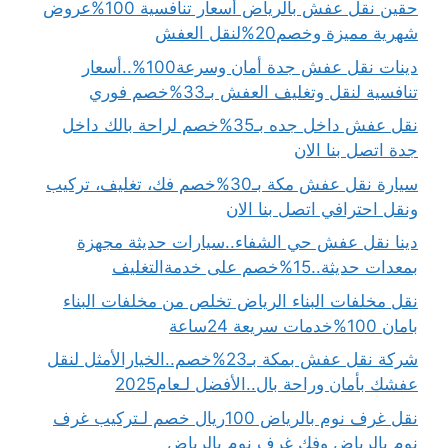
حقين نقل عفش بالرياض أسعار تنافسية 100%عروض
شهرية مميزة وخصم20%لنقل العفش
دينات نقل عفش جدة أمان وسرعة100%..أسعار
تنافسية لنقل وتغليف العفش بـ33%خصم فوري
نقل عفش داخل جده بـ35%خصم لراحة بالك داخل
جدة اتصل بنا الان
سيارة نقل عفش مكة بـ30%خصم فك، تغليف، تركيب
ونقل احترافي اتصل بنا الان
دينا نقل عفش حي الشفاء..سيارات حديثة مجهزة
بمعدات حديثة..15%خصم على خدمةالتغليف
نقل مخلفات البناء الرياض تخلص من مخلفات البناء
بامان 100%خدمات سريعة 24ساعة
شركة نقل عفش بمكة بـ23%خصم..الخيارالأمثل لنقل
عفشك بأمان وراحة بال..الأفضل لـعام2025
نقل غرف نوم بالرياض 100ريال خصم لـتركيب غرف
نوم بالرياض وفك غرف نوم بالرياض