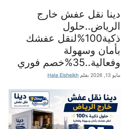
دينا نقل عفش خارج
الرياض..حلول
ذكية100%لنقل عفشك
بأمان وسهولة
وفعالية..35%خصم فوري
مايو 13, 2026
بقلم
Hala Elsheikh