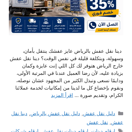
دينا نقل عفش بالرياض عايز عفشك ينتقل بأمان،
وسهولة، وبتكلفة قليلة في نفس الوقت؟ دينا نقل عفش
خارج الرياض هتوفر لك كل اللي إنت عايزة وكمان
بزيادة عليه، لأن رضا العميل عندنا في المرتبة الأولى،
ودايمًا نسعى ونبذل الكثير من المجهود عشان نوصله،
ونقوم بإخضاع كل ما لدينا من إمكانيات لخدمة عملائنا
الكرام، وتقديم صورة …
اقرأ المزيد
التصنيفات
دليل نقل عفش
,
دليل نقل عفش بالرياض
,
دينا نقل
عفش
,
نقل عفش
الوسوم
ارقام دينات
,
ارقام دينات نقل عفش
,
ارقام شركات