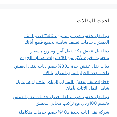
أحدث المقالات
دينا نقل عفش حي الياسمين.بـ40%خصم لـنقل
العفش..خدمات تغليف شاملة لجميع قطع أثاثك
دينا نقل عفش مكة..نقل آمن وسريع بأسعار
تنافسية..خبرة لأكثر من 10 سنوات..ضمان الجودة
دباب نقل عفش جدة بـ30%خصم دباب لنقل العفش
داخل جده الخيار المرن اتصل بنا الان
خطوات نقل عفش المنزل بالرياض باحترافية | دليل
شامل لنقل الأثاث بأمان
دينا نقل عفش حي الملقا..أفضل خدمات نقل العفش
بخصم 100ريال مع تركيب مجاني للعفش
شركة نقل اثاث بجدة بـ40%خصم خدمات متكاملة