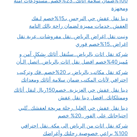
100%ضمان سلامة أثاثك..23%خصم..مستودعات آمنة
ومجهزة
دينا نقل عفش حي النرجس بـ15%خصم لـفك
العفش..خدمات مميزة لضمان راحة بالك التامة
ونيت نقل اغراض الرياض..نقل مفروشات..عربة نقل
اغراض..15%خصم فوري
شركة نقل اثاث بالرياض..ستُنقل أثاثك بِشكلٍ آمن و
مُميز40%خصم افضل نقل اثاث بالرياض..اتصل الـأن
شركة نقل مكاتب بالرياض بـ 20%خصم..فك وتركيب
احترافي لأثاث المكتب ضمان سلامة أثاثك ومعداتك
دينا نقل عفش حي العزيزية..خصم150ريال لنقل أثاثك
وممتلكاتك..افضل دينا نقل عفش
دينا نقل عفش حي العليا..رحلة مريحة لعفشك..تُلبي
احتياجاتك على الفور..20% خصم
شركة نقل اثاث من الرياض الى مكة..نقل احترافي
100% يراعي خصوصية رحلتك وأغراضك