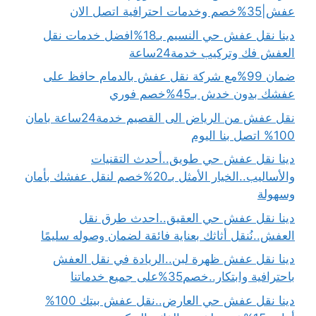
عفش|35%خصم وخدمات احترافية اتصل الان
دينا نقل عفش حي النسيم بـ18%افضل خدمات نقل
العفش فك وتركيب خدمة24ساعة
ضمان 99%مع شركة نقل عفش بالدمام حافظ على
عفشك بدون خدش بـ45%خصم فوري
نقل عفش من الرياض الى القصيم خدمة24ساعة بامان
100% اتصل بنا اليوم
دينا نقل عفش حي طويق..أحدث التقنيات
والأساليب..الخيار الأمثل بـ20%خصم لنقل عفشك بأمان
وسهولة
دينا نقل عفش حي العقيق..احدث طرق نقل
العفش..نُنقل أثاثك بعناية فائقة لضمان وصوله سليمًا
دينا نقل عفش ظهرة لبن..الريادة في نقل العفش
باحترافية وابتكار..خصم35%على جميع خدماتنا
دينا نقل عفش حي العارض..نقل عفش بيتك 100%