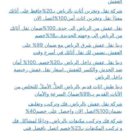
العفش
شركة نقل وتخزين أثاث بالرياض بـ20%حافظ على أثاثك
معنا| نقل وتخزين اثاث آمن100%اتصل الان
نقل عفش من الرياض الى جدة..100%ضمان نقل أثاثك
من الرياض إلى وجهته الجديدة..بـ18%خصم
دينا نقل عفش شرق الرياض مع ضمان 99% على
العفش..نضمن لك نقل أثاثك في أسرع وقت
دينا نقل عفش داخل الرياض بـ20%خصم..100% أمان
ضد الخدش والكسر للعفش..اسعار نقل عفش رخيصة
داخل الرياض
دينا طش اثاث قديم بالرياض الحلُّ الأمثلُ للتخلص من
الأثاث القديم ب99%ضمانُ السرعةِ والأمان
شركة نقل عفش بالرياض..فك وتركيب وتغليف
بضمان100%اتصل الان واحصل على خصم40%
شركة فك وتركيب مكيفات بالرياض..وداعًا لمشاكل فك
و تركيب المكيفات بـ23%خصم اتصل بافضل فني