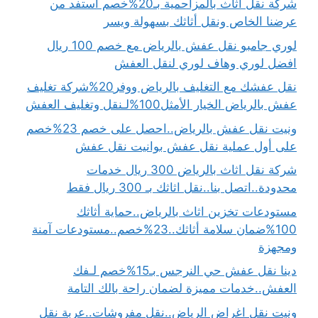
شركة نقل اثاث بالمزاحمية بـ20%خصم استفد من
عرضنا الخاص ونقل أثاثك بسهولة ويسر
لوري جامبو نقل عفش بالرياض مع خصم 100 ريال
افضل لوري وهاف لوري لنقل العفش
نقل عفشك مع التغليف بالرياض ووفر20%شركة تغليف
عفش بالرياض الخيار الأمثل100%لـنقل وتغليف العفش
ونيت نقل عفش بالرياض..احصل على خصم 23%خصم
على أول عملية نقل عفش بوانيت نقل عفش
شركة نقل اثاث بالرياض 300 ريال خدمات
محدودة..اتصل بنا..نقل اثاثك بـ 300 ريال فقط
مستودعات تخزين اثاث بالرياض..حماية أثاثك
100%ضمان سلامة أثاثك..23%خصم..مستودعات آمنة
ومجهزة
دينا نقل عفش حي النرجس بـ15%خصم لـفك
العفش..خدمات مميزة لضمان راحة بالك التامة
ونيت نقل اغراض الرياض..نقل مفروشات..عربة نقل