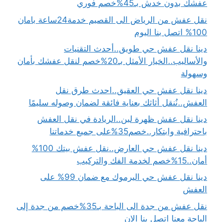
عفشك بدون خدش بـ45%خصم فوري
نقل عفش من الرياض الى القصيم خدمة24ساعة بامان
100% اتصل بنا اليوم
دينا نقل عفش حي طويق..أحدث التقنيات
والأساليب..الخيار الأمثل بـ20%خصم لنقل عفشك بأمان
وسهولة
دينا نقل عفش حي العقيق..احدث طرق نقل
العفش..نُنقل أثاثك بعناية فائقة لضمان وصوله سليمًا
دينا نقل عفش ظهرة لبن..الريادة في نقل العفش
باحترافية وابتكار..خصم35%على جميع خدماتنا
دينا نقل عفش حي العارض..نقل عفش بيتك 100%
أمان..15%خصم لخدمة الفك والتركيب
دينا نقل عفش حي اليرموك مع ضمان 99% على
العفش
نقل عفش من جدة الى الباحة بـ35%خصم من جدة إلى
الباحة معنا اتصل بنا الان