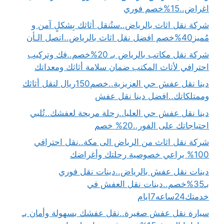
اغراض..15%خصم فوري
شركة نقل اثاث بالرياض..ستُنقل أثاثك بِشكلٍ آمن و
مُميز40%خصم افضل نقل اثاث بالرياض..اتصل الـأن
شركة نقل مكاتب بالرياض بـ 20%خصم..فك وتركيب
احترافي لأثاث المكتب ضمان سلامة أثاثك ومعداتك
دينا نقل عفش حي العزيزية..خصم150ريال لنقل أثاثك
وممتلكاتك..افضل دينا نقل عفش
دينا نقل عفش حي العليا..رحلة مريحة لعفشك..تُلبي
احتياجاتك على الفور..20% خصم
شركة نقل اثاث من الرياض الى مكة..نقل احترافي
100% يراعي خصوصية رحلتك وأغراضك
دينات نقل عفش بالرياض..دينات نقل فوري
بـ35%خصم..دينات نقل العفش في
خدمتك24ساعه7ايام
سيارة نقل عفش صغيرة..نقل عفشك بسهولة وأمان بـ