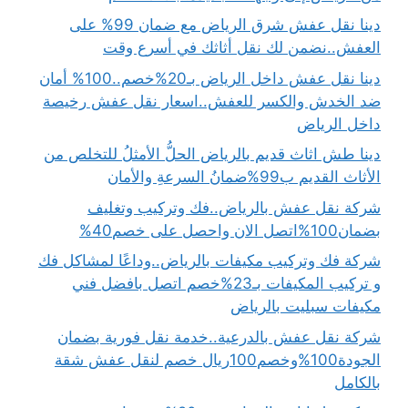
دينا نقل عفش شرق الرياض مع ضمان 99% على
العفش..نضمن لك نقل أثاثك في أسرع وقت
دينا نقل عفش داخل الرياض بـ20%خصم..100% أمان
ضد الخدش والكسر للعفش..اسعار نقل عفش رخيصة
داخل الرياض
دينا طش اثاث قديم بالرياض الحلُّ الأمثلُ للتخلص من
الأثاث القديم ب99%ضمانُ السرعةِ والأمان
شركة نقل عفش بالرياض..فك وتركيب وتغليف
بضمان100%اتصل الان واحصل على خصم40%
شركة فك وتركيب مكيفات بالرياض..وداعًا لمشاكل فك
و تركيب المكيفات بـ23%خصم اتصل بافضل فني
مكيفات سبليت بالرياض
شركة نقل عفش بالدرعية..خدمة نقل فورية بضمان
الجودة100%وخصم100ريال خصم لنقل عفش شقة
بالكامل