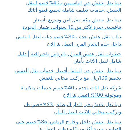
دينا نقل عفش حي الياسمين.بـ40%خصم لـنقل
العفش..خدمات تغليف شاملة لجميع قطع أثاثك
دينا نقل عفش مكة..نقل آمن وسريع بأسعار
تنافسية..خبرة لأكثر من 10 سنوات..ضمان الجودة
دباب نقل عفش جدة بـ30%خصم دباب لنقل العفش
داخل جده الخيار المرن اتصل بنا الان
خطوات نقل عفش المنزل بالرياض باحترافية | دليل
شامل لنقل الأثاث بأمان
دينا نقل عفش حي الملقا..أفضل خدمات نقل العفش
بخصم 100ريال مع تركيب مجاني للعفش
شركة نقل اثاث بجدة بـ40%خصم خدمات متكاملة
وموثوقة 100% اتصل بنا الان
دينا نقل عفش حي الدار البيضاء بـ23%خصم فك
وتركيب مجاني للاثاث اتصل الــأن
دينا نقل عفش داخل وخارج الرياض..35%خصم علي
التغليف..خبرة أكثرمن10سنوات..اتصل بنا