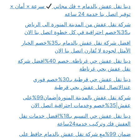
دينا نقل عفش بالدمام + فك مجاني
سرعة × أمان ×
توفير اتصل بنا خدمة 24 ساعه
شركة نقل عفش من المدينة المنورة الى الرياض
بـ35%خصم احترافية في كل خطوة اتصل بنا الان
افضل شركة نقل عفش بالدمام بـ35%خصم الخيار
الأمثل لجودة لا تُقارن اتصل بنا الان
دينا نقل عفش حي غرناطة..خصم 40%افضل شركة
نقل عفش بحي غرناطة
دينا نقل عفش حي قرطبة بـ30%خصم فوري
عندالاتصال لنقل عفش بحي قرطبة
شركة نقل عفش بالمدينة المنورة|ضمان99%على
عفش|35%خصم وخدمات احترافية اتصل الان
دينا نقل عفش حي النسيم بـ18%افضل خدمات نقل
العفش فك وتركيب خدمة24ساعة
ضمان 99%مع شركة نقل عفش بالدمام حافظ على