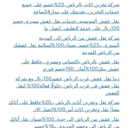
شركة تخزين اثاث بالرياض..23%خصم على جميع
خدمات التخزين..بخدمتك على مدار24ساعة
نقل عفش المونسيه..خدمات نقل عفش مميزة..خصم
100ريال على خدمة التغليف..اتصل بنا
شركة نقل عفش من الرياض الى المدينة
المنورة..بـ23%خصم..ضمان100%لسلامة نقل عفشك
من الرياض للمدينة
نقل عفش بالرياض باكستاني ومصري..حافظ على
عفش بيتك100%أمان..150خصم فوري
دينا نقل عفش غرب الرياض خصم150ريال مع شركة
نقل عفش في غرب الرياض..حلولًا فعالة100% لنقل
العفش
شركة نقل وتخزين أثاث بالرياض بـ20%حافظ على أثاثك
معنا| نقل وتخزين اثاث آمن100%اتصل الان
نقل عفش من الرياض الى جدة..100%ضمان نقل أثاثك
من الرياض إلى وجهته الجديدة..بـ18%خصم