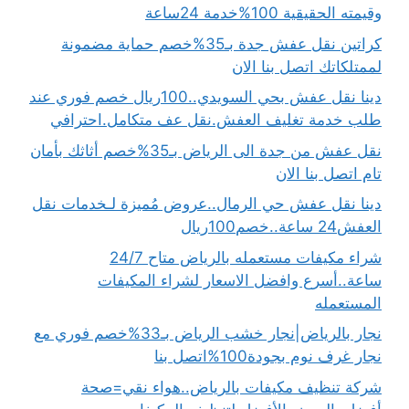
وقيمته الحقيقية 100%خدمة 24ساعة
كراتين نقل عفش جدة بـ35%خصم حماية مضمونة
لممتلكاتك اتصل بنا الان
دينا نقل عفش بحي السويدي..100ريال خصم فوري عند
طلب خدمة تغليف العفش.نقل عف متكامل.احترافي
نقل عفش من جدة الى الرياض بـ35%خصم أثاثك بأمان
تام اتصل بنا الان
دينا نقل عفش حي الرمال..عروض مُميزة لـخدمات نقل
العفش24 ساعة..خصم100ريال
شراء مكيفات مستعمله بالرياض متاح 24/7
ساعة..أسرع وافضل الاسعار لشراء المكيفات
المستعمله
نجار بالرياض|نجار خشب الرياض بـ33%خصم فوري مع
نجار غرف نوم بجودة100%اتصل بنا
شركة تنظيف مكيفات بالرياض..هواء نقي=صحة