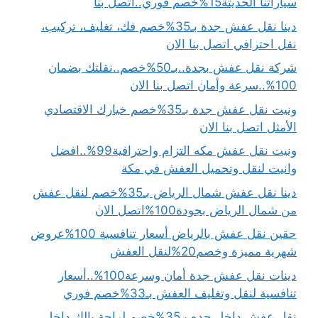
سياراتنا الحديثة15%خصم فوري..اتصل بنا
دينا نقل عفش جدة بـ35%خصم فك، تغليف، تركيب،
نقل احترافي اتصل بنا الان
شركة نقل عفش بجدة..بـ50%خصم..نقلتك بضمان
100%..سرعة وأمان اتصل بنا الان
ونيت نقل عفش جدة بـ35%خصم خيارك الاقتصادي
الأمثل اتصل بنا الان
ونيت نقل عفش مكه التزام واحترافية99%..افضل
وانيت لنقل وتحميل العفش في مكة
دينا نقل عفش شمال الرياض بـ35%خصم لنقل عفش
من شمال الرياض بجودة100%اتصل الان
حقين نقل عفش بالرياض أسعار تنافسية 100%عروض
شهرية مميزة وخصم20%لنقل العفش
دينات نقل عفش جدة أمان وسرعة100%..أسعار
تنافسية لنقل وتغليف العفش بـ33%خصم فوري
نقل عفش داخل جده بـ35%خصم لراحة بالك داخل