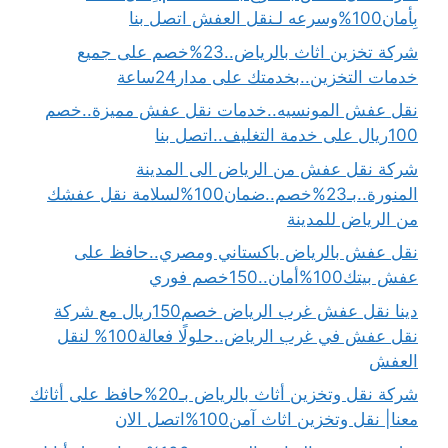
بِأمان100%وسرعه لـنقل العفش اتصل بنا
شركة تخزين اثاث بالرياض..23%خصم على جميع
خدمات التخزين..بخدمتك على مدار24ساعة
نقل عفش المونسيه..خدمات نقل عفش مميزة..خصم
100ريال على خدمة التغليف..اتصل بنا
شركة نقل عفش من الرياض الى المدينة
المنورة..بـ23%خصم..ضمان100%لسلامة نقل عفشك
من الرياض للمدينة
نقل عفش بالرياض باكستاني ومصري..حافظ على
عفش بيتك100%أمان..150خصم فوري
دينا نقل عفش غرب الرياض خصم150ريال مع شركة
نقل عفش في غرب الرياض..حلولًا فعالة100% لنقل
العفش
شركة نقل وتخزين أثاث بالرياض بـ20%حافظ على أثاثك
معنا| نقل وتخزين اثاث آمن100%اتصل الان