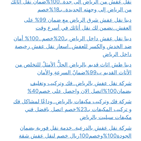
نقل عفش من الرياض الى جدة..100%ضمان نقل أثاثك
من الرياض إلى وجهته الجديدة..بـ18%خصم
دينا نقل عفش شرق الرياض مع ضمان 99% على
العفش..نضمن لك نقل أثاثك في أسرع وقت
دينا نقل عفش داخل الرياض بـ20%خصم..100% أمان
ضد الخدش والكسر للعفش..اسعار نقل عفش رخيصة
داخل الرياض
دينا طش اثاث قديم بالرياض الحلُّ الأمثلُ للتخلص من
الأثاث القديم ب99%ضمانُ السرعةِ والأمان
شركة نقل عفش بالرياض..فك وتركيب وتغليف
بضمان100%اتصل الان واحصل على خصم40%
شركة فك وتركيب مكيفات بالرياض..وداعًا لمشاكل فك
و تركيب المكيفات بـ23%خصم اتصل بافضل فني
مكيفات سبليت بالرياض
شركة نقل عفش بالدرعية..خدمة نقل فورية بضمان
الجودة100%وخصم100ريال خصم لنقل عفش شقة