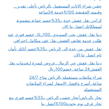
حقين شراء الاثاث المستعمل بالرياض بأعلى تقدير…
وقيمته الحقيقية 100%خدمة 24ساعة
كراتين نقل عفش جدة بـ35%خصم حماية مضمونة
لممتلكاتك اتصل بنا الان
دينا نقل عفش بحي السويدي..100ريال خصم فوري عند
طلب خدمة تغليف العفش.نقل عف متكامل.احترافي
نقل عفش من جدة الى الرياض بـ35%خصم أثاثك بأمان
تام اتصل بنا الان
دينا نقل عفش حي الرمال..عروض مُميزة لـخدمات نقل
العفش24 ساعة..خصم100ريال
شراء مكيفات مستعمله بالرياض متاح 24/7
ساعة..أسرع وافضل الاسعار لشراء المكيفات
المستعمله
نجار بالرياض|نجار خشب الرياض بـ33%خصم فوري مع
نجار غرف نوم بجودة100%اتصل بنا