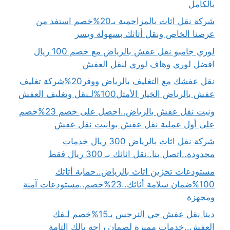
بالكامل
شركة نقل اثاث بالمزاحمية بـ20%خصم استفد من
عرضنا الخاص ونقل أثاثك بسهولة ويسر
لوري جامبو نقل عفش بالرياض مع خصم 100 ريال
افضل لوري وهاف لوري لنقل العفش
نقل عفشك مع التغليف بالرياض ووفر20%شركة تغليف
عفش بالرياض الخيار الأمثل100%لـنقل وتغليف العفش
ونيت نقل عفش بالرياض..احصل على خصم 23%خصم
على أول عملية نقل عفش بوانيت نقل عفش
شركة نقل اثاث بالرياض 300 ريال خدمات
محدودة..اتصل بنا..نقل اثاثك بـ 300 ريال فقط
مستودعات تخزين اثاث بالرياض..حماية أثاثك
100%ضمان سلامة أثاثك..23%خصم..مستودعات آمنة
ومجهزة
دينا نقل عفش حي النرجس بـ15%خصم لـفك
العفش..خدمات مميزة لضمان راحة بالك التامة