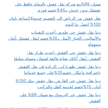
ضمان 99%مع شركة نقل عفش بالدمام حافظ على
عفشك بدون خدش بـ45%خصم فوري
نقل عفش من الرياض الى القصيم خدمة24ساعة بامان
100% اتصل بنا اليوم
دينا نقل عفش حي طويق..أحدث التقنيات
والأساليب..الخيار الأمثل بـ20%خصم لنقل عفشك بأمان
وسهولة
دينا نقل عفش حي العقيق..احدث طرق نقل
العفش..نُنقل أثاثك بعناية فائقة لضمان وصوله سليمًا
دينا نقل عفش ظهرة لبن..الريادة في نقل العفش
باحترافية وابتكار..خصم35%على جميع خدماتنا
دينا نقل عفش حي العارض..نقل عفش بيتك 100%
أمان..15%خصم لخدمة الفك والتركيب
دينا نقل عفش حي اليرموك مع ضمان 99% على
العفش