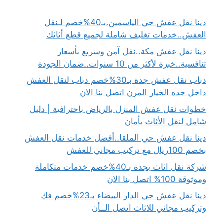
دينا نقل عفش حي الياسمين.بـ40%خصم لـنقل
العفش..خدمات تغليف شاملة لجميع قطع أثاثك
دينا نقل عفش مكة..نقل آمن وسريع بأسعار
تنافسية..خبرة لأكثر من 10 سنوات..ضمان الجودة
دباب نقل عفش جدة بـ30%خصم دباب لنقل العفش
داخل جده الخيار المرن اتصل بنا الان
خطوات نقل عفش المنزل بالرياض باحترافية | دليل
شامل لنقل الأثاث بأمان
دينا نقل عفش حي الملقا..أفضل خدمات نقل العفش
بخصم 100ريال مع تركيب مجاني للعفش
شركة نقل اثاث بجدة بـ40%خصم خدمات متكاملة
وموثوقة 100% اتصل بنا الان
دينا نقل عفش حي الدار البيضاء بـ23%خصم فك
وتركيب مجاني للاثاث اتصل الــأن