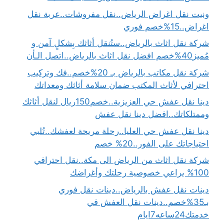
ونيت نقل اغراض الرياض..نقل مفروشات..عربة نقل
اغراض..15%خصم فوري
شركة نقل اثاث بالرياض..ستُنقل أثاثك بِشكلٍ آمن و
مُميز40%خصم افضل نقل اثاث بالرياض..اتصل الـأن
شركة نقل مكاتب بالرياض بـ 20%خصم..فك وتركيب
احترافي لأثاث المكتب ضمان سلامة أثاثك ومعداتك
دينا نقل عفش حي العزيزية..خصم150ريال لنقل أثاثك
وممتلكاتك..افضل دينا نقل عفش
دينا نقل عفش حي العليا..رحلة مريحة لعفشك..تُلبي
احتياجاتك على الفور..20% خصم
شركة نقل اثاث من الرياض الى مكة..نقل احترافي
100% يراعي خصوصية رحلتك وأغراضك
دينات نقل عفش بالرياض..دينات نقل فوري
بـ35%خصم..دينات نقل العفش في
خدمتك24ساعه7ايام