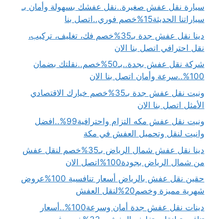
سيارة نقل عفش صغيرة..نقل عفشك بسهولة وأمان بـ
سياراتنا الحديثة15%خصم فوري..اتصل بنا
دينا نقل عفش جدة بـ35%خصم فك، تغليف، تركيب،
نقل احترافي اتصل بنا الان
شركة نقل عفش بجدة..بـ50%خصم..نقلتك بضمان
100%..سرعة وأمان اتصل بنا الان
ونيت نقل عفش جدة بـ35%خصم خيارك الاقتصادي
الأمثل اتصل بنا الان
ونيت نقل عفش مكه التزام واحترافية99%..افضل
وانيت لنقل وتحميل العفش في مكة
دينا نقل عفش شمال الرياض بـ35%خصم لنقل عفش
من شمال الرياض بجودة100%اتصل الان
حقين نقل عفش بالرياض أسعار تنافسية 100%عروض
شهرية مميزة وخصم20%لنقل العفش
دينات نقل عفش جدة أمان وسرعة100%..أسعار