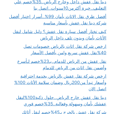
دينا نقل عفش داخل وخارج الرياض..35%خصم علي
التغليف..خبرة أكثرمن10سنوات..اتصل بنا
أفضل طرق نقل الاثاث بأمان 99%..أسرار اختيار أفضل
شركة دينا نقل عفش بأسعار مناسبة
كيف تختار أفضل سيارة نقل عفش؟ دليل شامل لنقل
الأثاث بأمان وبدون تلف داخل الرياض
ارخص شركة نقل اثاث بالرياض خصومات تصل
40%نقل عفش سريع وامن بأفضل الأسعار
نقل عفش من الرياض للدمام..بـ23%خصم لـأسرع
وأضمن نقل اثاث من الرياض للدمام
ارخص شركة نقل عفش بالرياض بخدمة احترافية
وأسعار تبدأ من200ريال وضمان سلامة الأثاث 100%
اتصل الان
دينا نقل عفش خارج الرياض..حلول ذكية100%لنقل
عفشك بأمان وسهولة وفعالية..35%خصم فوري
شركة نقل عفش بالخرج بـ45%خصم لِنقل أثاثك