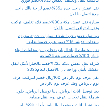
تنافسية لنقل وتغليف العفش بـ33%خصم فوري
نقل عفش داخل جده بـ35%خصم لراحة بالك داخل
جدة اتصل بنا الان
سيارة نقل عفش مكة بـ30%خصم فك، تغليف، تركيب
ونقل احترافي اتصل بنا الان
دينا نقل عفش حي الشفاء..سيارات حديثة مجهزة
بمعدات حديثة..15%خصم على خدمةالتغليف
نقل مخلفات البناء الرياض تخلص من مخلفات البناء
بامان 100%خدمات سريعة 24ساعة
شركة نقل عفش بمكة بـ23%خصم..الخيارالأمثل لنقل
عفشك بأمان وراحة بال..الأفضل لـعام2025
نقل غرف نوم بالرياض 100ريال خصم لـتركيب غرف
نوم بالرياض وفك غرف نوم بالرياض
دينا توصيل اثاث الرياض..دينا توصيل الرياض..حلول
شاملة لنقل ثلاجات..غرف نوم..نقل مطابخ
دينا تشيل اثاث مستعمل بالرياض بأمان 99% يلبي